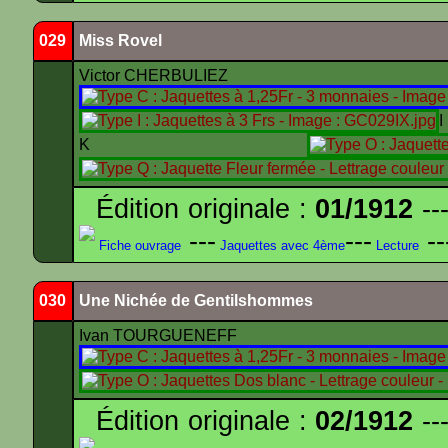
029
Miss Rovel
Victor CHERBULIEZ
K
Édition originale :
01/1912
---
---
---
--
Fiche ouvrage
Jaquettes avec 4ème
Lecture
030
Une Nichée de Gentilshommes
Ivan TOURGUENEFF
Édition originale :
02/1912
---