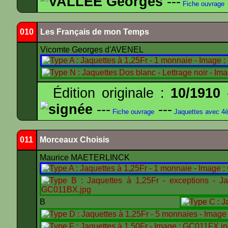
VALLEE Georges
---
Fiche ouvrage
010
Les Français de mon Temps
Vicomte Georges d'AVENEL
Édition originale :
10/1910
-
signée
---
---
Fiche ouvrage
Jaquettes avec 4
011
Morceaux Choisis
Maurice MAETERLINCK
B