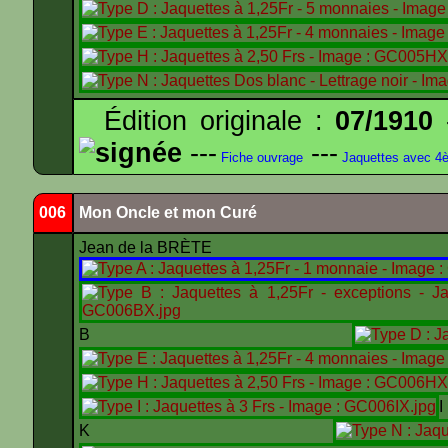
Édition originale :
07/1910
-
signée
---
---
Fiche ouvrage
Jaquettes avec 4
006
Mon Oncle et mon Curé
Jean de la BRÈTE
B
K