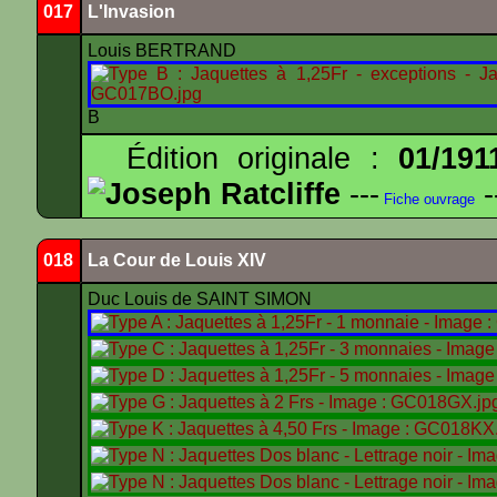
017
L'Invasion
Louis BERTRAND
B
Édition originale :
01/191
Joseph Ratcliffe
---
-
Fiche ouvrage
018
La Cour de Louis XIV
Duc Louis de SAINT SIMON