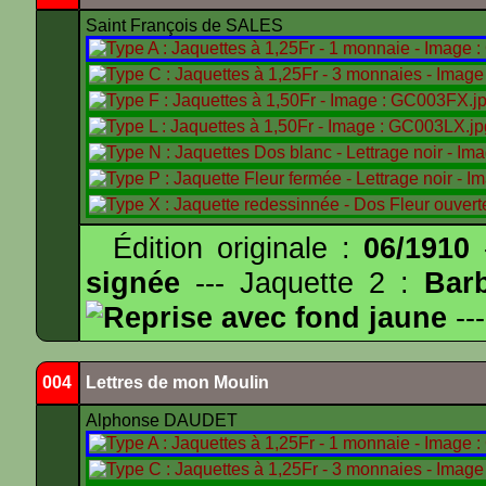
Saint François de SALES
Édition originale :
06/1910
-
signée
--- Jaquette 2 :
Bar
Reprise avec fond jaune
---
004
Lettres de mon Moulin
Alphonse DAUDET