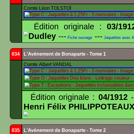
Comte Léon TOLSTOÏ
Édition originale :
03/191
Dudley
---
---
Fiche ouvrage
Jaquettes avec 
034
L'Avènement de Bonaparte - Tome 1
Comte Albert VANDAL
Édition originale :
04/1912
-
Henri Félix PHILIPPOTEAU
035
L'Avènement de Bonaparte - Tome 2