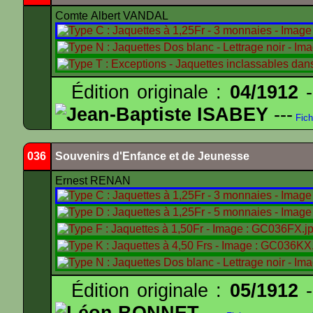
Comte Albert VANDAL
Édition originale :
04/1912
-
Jean-Baptiste ISABEY
---
Fich
036
Souvenirs d'Enfance et de Jeunesse
Ernest RENAN
Édition originale :
05/1912
-
Léon BONNET
---
---