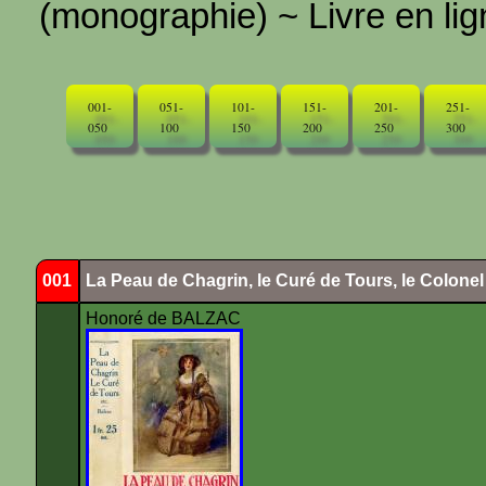
(monographie) ~ Livre en ligne
001-
051-
101-
151-
201-
251-
050
100
150
200
250
300
001
La Peau de Chagrin, le Curé de Tours, le Colone
Honoré de BALZAC