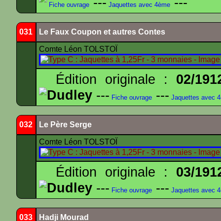
---
---
Fiche ouvrage
Jaquettes avec 4ème
031
Le Faux Coupon et autres Contes
Comte Léon TOLSTOÏ
Édition originale :
02/191
Dudley
---
---
Fiche ouvrage
Jaquettes avec 
032
Le Père Serge
Comte Léon TOLSTOÏ
Édition originale :
03/191
Dudley
---
---
Fiche ouvrage
Jaquettes avec 
033
Hadji Mourad