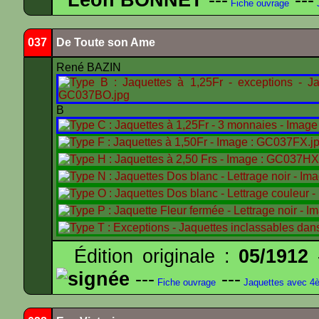
Fiche ouvrage
J
037
De Toute son Ame
René BAZIN
B
Édition originale :
05/1912
-
signée
---
---
Fiche ouvrage
Jaquettes avec 4