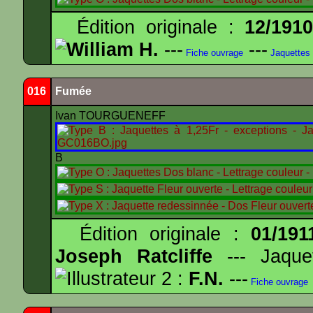
Édition originale :
12/191
William H.
---
---
Fiche ouvrage
Jaquettes
016
Fumée
Ivan TOURGUENEFF
B
Édition originale :
01/191
Joseph Ratcliffe
--- Jaqu
Illustrateur 2 :
F.N.
---
Fiche ouvrage