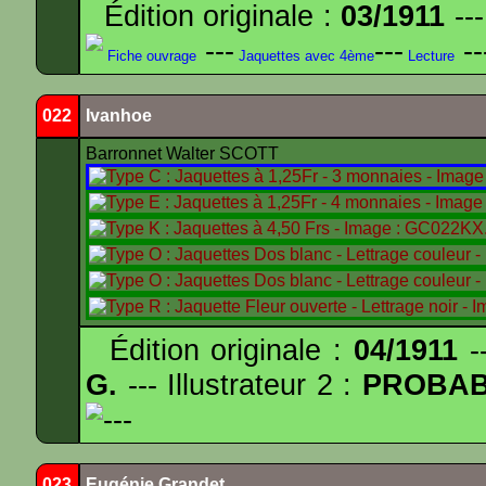
Édition originale :
03/1911
---
---
---
--
Fiche ouvrage
Jaquettes avec 4ème
Lecture
022
Ivanhoe
Barronnet Walter SCOTT
Édition originale :
04/1911
--
G.
--- Illustrateur 2 :
PROBA
---
023
Eugénie Grandet