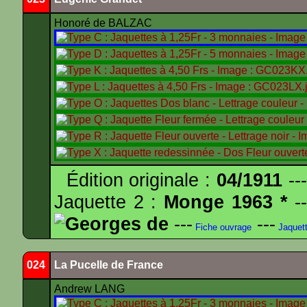
Honoré de BALZAC
Édition originale :
04/1911
---
Jaquette 2 :
Monge 1963 *
--
Georges de
---
---
Fiche ouvrage
Jaquet
024
La Pucelle de France
Andrew LANG