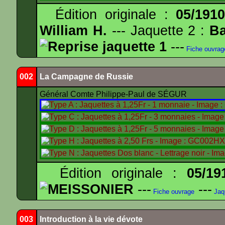
Édition originale :
05/191
William H.
--- Jaquette 2 :
Ba
Reprise jaquette 1
---
Fiche ouvrag
002
La Campagne de Russie
Général Comte Philippe-Paul de SÉGUR
Édition originale :
05/19
MEISSONIER
---
---
Fiche ouvrage
Jaq
003
Introduction à la vie dévote