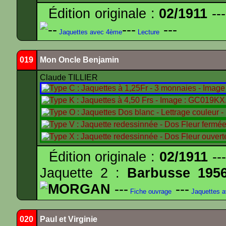
Édition originale :
02/1911
---
--
---
---
Jaquettes avec 4ème
Lecture
019
Mon Oncle Benjamin
Claude TILLIER
Édition originale :
02/1911
---
Jaquette 2 :
Barbusse 195
MORGAN
---
---
Fiche ouvrage
Jaquettes 
020
Paul et Virginie