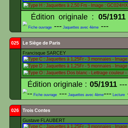
Édition originale :
05/1911
---
---
Fiche ouvrage
Jaquettes avec 4ème
025
Le Siège de Paris
Francisque SARCEY
Édition originale :
05/1911
---
--
---
---
Fiche ouvrage
Jaquettes avec 4ème
Lecture
026
Trois Contes
Gustave FLAUBERT