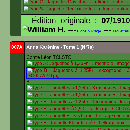
Édition originale :
07/191
William H.
---
---
Fiche ouvrage
Jaquettes
007A
Anna Karénine - Tome 1 (N°7a)
Comte Léon TOLSTOÏ
B