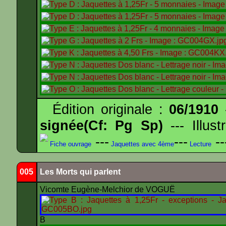
Édition originale :
06/1910
-
signée(Cf: Pg Sp)
--- Illus
---
---
--
Fiche ouvrage
Jaquettes avec 4ème
Lecture
005
Les Morts qui parlent
Vicomte Eugène-Melchior de VOGUË
B