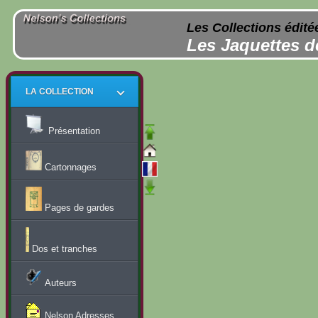
Les Collections édité
Les Jaquettes d
LA COLLECTION
Présentation
Cartonnages
Pages de gardes
Dos et tranches
Auteurs
Nelson Adresses