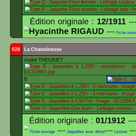
Édition originale :
12/1911
--
Hyacinthe RIGAUD
---
Fiche ouvr
028
La Chanoinesse
André THEURIET
B
Édition originale :
01/1912
---
---
---
--
Fiche ouvrage
Jaquettes avec 4ème
Lecture