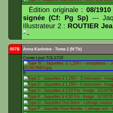
Édition originale :
08/1910
signée (Cf: Pg Sp)
--- Ja
Illustrateur 2 :
ROUTIER Jea
-
007B
Anna Karénine - Tome 2 (N°7b)
Comte Léon TOLSTOÏ
B