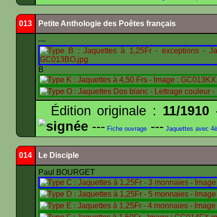
013
Petite Anthologie des Poêtes français
---
B
Édition originale :
11/1910
-
signée
---
---
Fiche ouvrage
Jaquettes avec 4
014
Le Disciple
Paul BOURGET