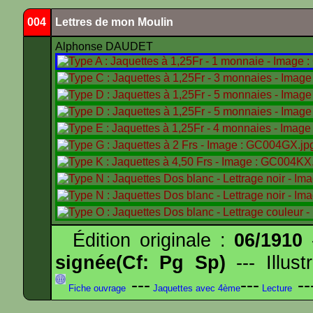
004
Lettres de mon Moulin
Alphonse DAUDET
Édition originale :
06/1910
-
signée(Cf: Pg Sp)
--- Illus
---
---
--
Fiche ouvrage
Jaquettes avec 4ème
Lecture