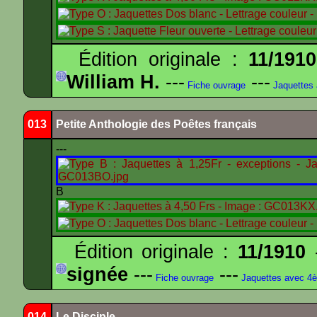
Édition originale :
11/1910
William H.
---
---
Fiche ouvrage
Jaquettes
013
Petite Anthologie des Poêtes français
---
B
Édition originale :
11/1910
-
signée
---
---
Fiche ouvrage
Jaquettes avec 4
014
Le Disciple