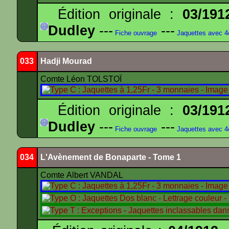
Édition originale :
03/191
Dudley
---
---
Fiche ouvrage
Jaquettes avec 
033
Hadji Mourad
Comte Léon TOLSTOÏ
Édition originale :
03/191
Dudley
---
---
Fiche ouvrage
Jaquettes avec 
034
L'Avènement de Bonaparte - Tome 1
Comte Albert VANDAL