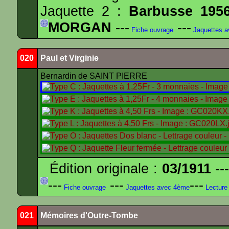
Jaquette 2 :
Barbusse 195
MORGAN
---
---
Fiche ouvrage
Jaquettes 
020
Paul et Virginie
Bernardin de SAINT PIERRE
Édition originale :
03/1911
---
---
---
---
Fiche ouvrage
Jaquettes avec 4ème
Lecture
021
Mémoires d'Outre-Tombe