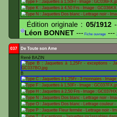
Édition originale :
05/1912
-
Léon BONNET
---
---
Fiche ouvrage
J
037
De Toute son Ame
René BAZIN
B