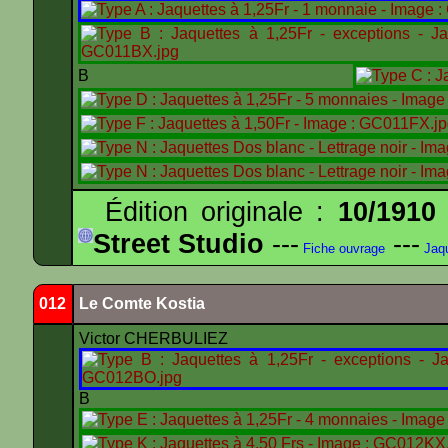
B
Édition originale :
10/1910
Street Studio
---
---
Fiche ouvrage
Jaqu
012
Le Comte Kostia
Victor CHERBULIEZ
B