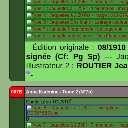
Édition originale :
08/1910
signée (Cf: Pg Sp)
--- Ja
Illustrateur 2 :
ROUTIER Jea
-
007B
Anna Karénine - Tome 2 (N°7b)
Comte Léon TOLSTOÏ
B