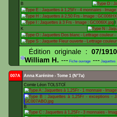
B
K
Édition originale :
07/191
William H.
---
---
Fiche ouvrage
Jaquettes
007A
Anna Karénine - Tome 1 (N°7a)
Comte Léon TOLSTOÏ
B