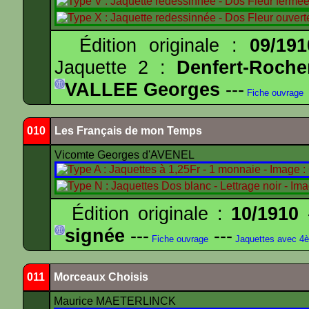
Édition originale :
09/191
Jaquette 2 :
Denfert-Roche
VALLEE Georges
---
Fiche ouvrage
010
Les Français de mon Temps
Vicomte Georges d'AVENEL
Édition originale :
10/1910
-
signée
---
---
Fiche ouvrage
Jaquettes avec 4
011
Morceaux Choisis
Maurice MAETERLINCK