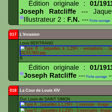
Édition originale :
01/191
Joseph Ratcliffe
--- Jaqu
Illustrateur 2 :
F.N.
---
Fiche ouvrage
017
L'Invasion
Louis BERTRAND
B
Édition originale :
01/191
Joseph Ratcliffe
---
-
Fiche ouvrage
018
La Cour de Louis XIV
Duc Louis de SAINT SIMON