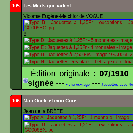
005
Les Morts qui parlent
Vicomte Eugène-Melchior de VOGUË
B
Édition originale :
07/1910
-
signée
---
---
Fiche ouvrage
Jaquettes avec 4
006
Mon Oncle et mon Curé
Jean de la BRÈTE