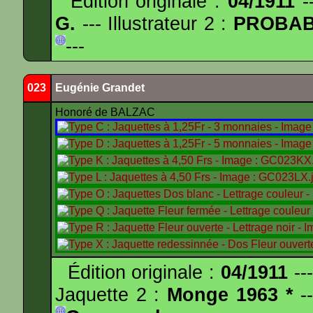
Édition originale :
04/1911
--
G.
--- Illustrateur 2 :
PROBA
---
023
Eugénie Grandet
Honoré de BALZAC
Édition originale :
04/1911
---
Jaquette 2 :
Monge 1963 *
--