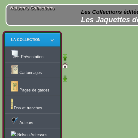
Les Collections édité
Les Jaquettes d
LA COLLECTION
Présentation
Cartonnages
Pages de gardes
Dos et tranches
Auteurs
Nelson Adresses