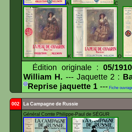
A
K
O
Édition originale :
05/191
William H.
--- Jaquette 2 :
Ba
Reprise jaquette 1
---
Fiche ouvrag
002
La Campagne de Russie
Général Comte Philippe-Paul de SÉGUR