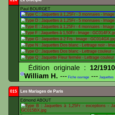
Paul BOURGET
Édition originale :
12/191
William H.
---
---
Fiche ouvrage
Jaquettes
015
Les Mariages de Paris
Edmond ABOUT