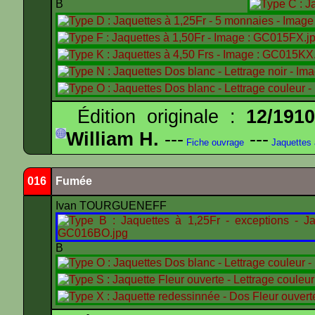
B
Édition originale :
12/191
William H.
---
---
Fiche ouvrage
Jaquettes
016
Fumée
Ivan TOURGUENEFF
B