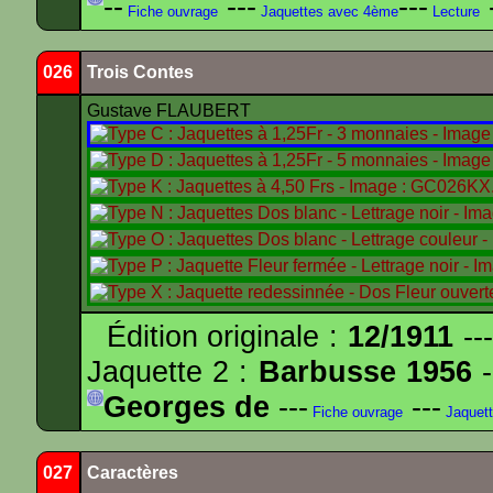
--
---
---
-
Fiche ouvrage
Jaquettes avec 4ème
Lecture
026
Trois Contes
Gustave FLAUBERT
Édition originale :
12/1911
---
Jaquette 2 :
Barbusse 1956
-
Georges de
---
---
Fiche ouvrage
Jaquet
027
Caractères