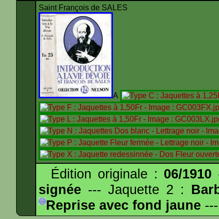
Saint François de SALES
A
Édition originale :
06/1910
-
signée
--- Jaquette 2 :
Bar
Reprise avec fond jaune
---