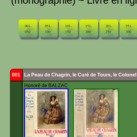
(monographie) ~ Livre en ligne
001-
051-
101-
151-
201-
251-
050
100
150
200
250
300
001
La Peau de Chagrin, le Curé de Tours, le Colone
Honoré de BALZAC