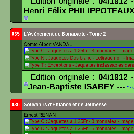
Édition originale :
04/1912
-
Henri Félix PHILIPPOTEAU
035
L'Avènement de Bonaparte - Tome 2
Comte Albert VANDAL
Édition originale :
04/1912
-
Jean-Baptiste ISABEY
---
Fich
036
Souvenirs d'Enfance et de Jeunesse
Ernest RENAN