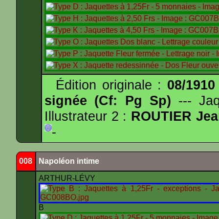
Édition originale :
08/1910
signée (Cf: Pg Sp)
--- Ja
Illustrateur 2 :
ROUTIER Jea
-
008
Napoléon intime
ARTHUR-LÉVY
B