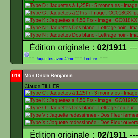
Édition originale :
02/1911
---
--
---
---
Jaquettes avec 4ème
Lecture
019
Mon Oncle Benjamin
Claude TILLIER
Édition originale :
02/1911
---