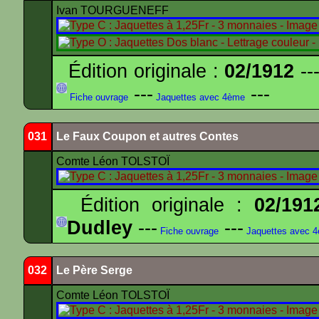
Ivan TOURGUENEFF
Édition originale :
02/1912
---
---
---
Fiche ouvrage
Jaquettes avec 4ème
031
Le Faux Coupon et autres Contes
Comte Léon TOLSTOÏ
Édition originale :
02/191
Dudley
---
---
Fiche ouvrage
Jaquettes avec 
032
Le Père Serge
Comte Léon TOLSTOÏ