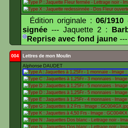
Édition originale :
06/1910
-
signée
--- Jaquette 2 :
Bar
Reprise avec fond jaune
---
004
Lettres de mon Moulin
Alphonse DAUDET