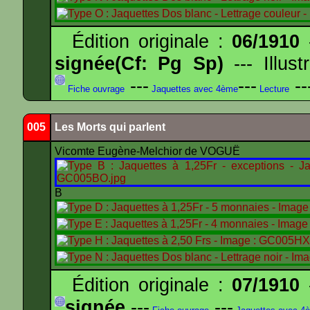
Édition originale :
06/1910
-
signée(Cf: Pg Sp)
--- Illus
---
---
--
Fiche ouvrage
Jaquettes avec 4ème
Lecture
005
Les Morts qui parlent
Vicomte Eugène-Melchior de VOGUË
B
Édition originale :
07/1910
-
signée
---
---