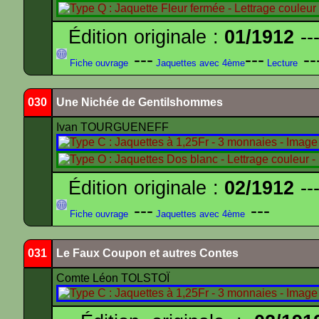
Édition originale :
01/1912
---
---
---
--
Fiche ouvrage
Jaquettes avec 4ème
Lecture
030
Une Nichée de Gentilshommes
Ivan TOURGUENEFF
Édition originale :
02/1912
---
---
---
Fiche ouvrage
Jaquettes avec 4ème
031
Le Faux Coupon et autres Contes
Comte Léon TOLSTOÏ