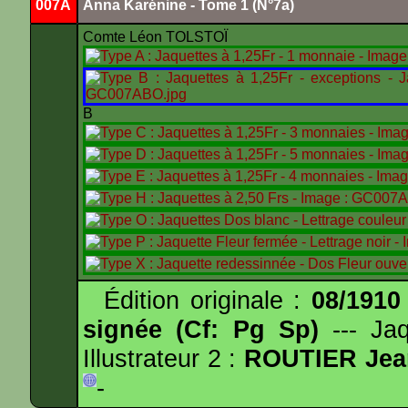
007A
Anna Karénine - Tome 1 (N°7a)
Comte Léon TOLSTOÏ
B
Édition originale :
08/1910
signée (Cf: Pg Sp)
--- Ja
Illustrateur 2 :
ROUTIER Jea
-