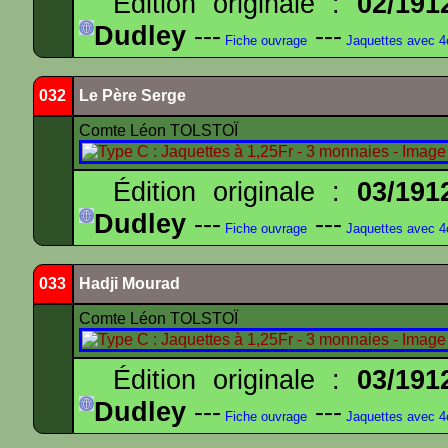
Édition originale :
02/191
Dudley
---
---
Fiche ouvrage
Jaquettes avec 
032
Le Père Serge
Comte Léon TOLSTOÏ
Édition originale :
03/191
Dudley
---
---
Fiche ouvrage
Jaquettes avec 
033
Hadji Mourad
Comte Léon TOLSTOÏ
Édition originale :
03/191
Dudley
---
---
Fiche ouvrage
Jaquettes avec 