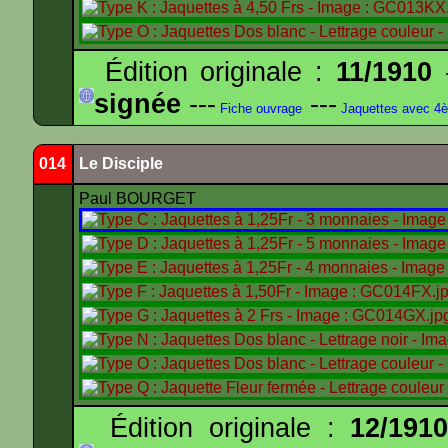
Édition originale :
11/1910
-
signée
---
---
Fiche ouvrage
Jaquettes avec 4
014
Le Disciple
Paul BOURGET
Édition originale :
12/191