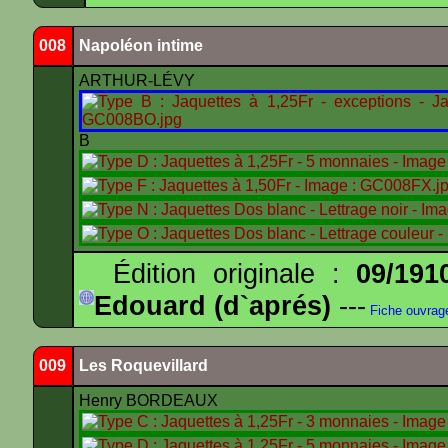
008
Napoléon intime
ARTHUR-LÉVY
B
Édition originale :
09/191
Edouard (d`aprés)
---
Fiche ouvrag
009
Les Roquevillard
Henry BORDEAUX