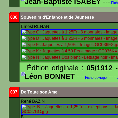
Jean-Baptiste ISABEY
---
Fich
036
Souvenirs d'Enfance et de Jeunesse
Ernest RENAN
Édition originale :
05/1912
-
Léon BONNET
---
---
Fiche ouvrage
J
037
De Toute son Ame
René BAZIN
B