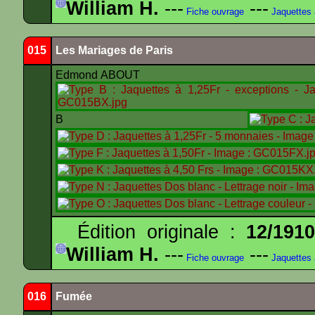
William H.
---
---
Fiche ouvrage
Jaquettes
015
Les Mariages de Paris
Edmond ABOUT
B
Édition originale :
12/191
William H.
---
---
Fiche ouvrage
Jaquettes
016
Fumée