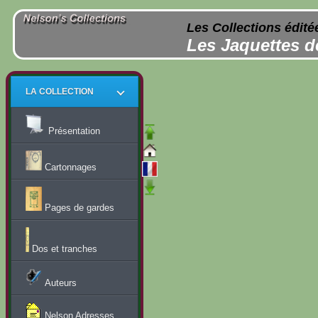
Les Collections édité
Les Jaquettes d
LA COLLECTION
Présentation
Cartonnages
Pages de gardes
Dos et tranches
Auteurs
Nelson Adresses