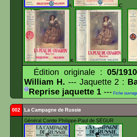
A
K
O
Édition originale :
05/191
William H.
--- Jaquette 2 :
Ba
Reprise jaquette 1
---
Fiche ouvrag
002
La Campagne de Russie
Général Comte Philippe-Paul de SÉGUR