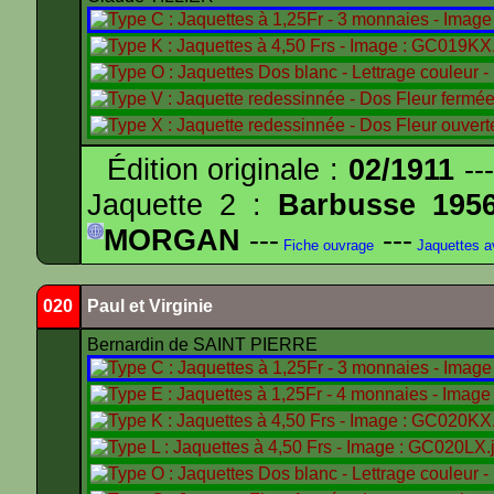
Édition originale :
02/1911
---
Jaquette 2 :
Barbusse 195
MORGAN
---
---
Fiche ouvrage
Jaquettes 
020
Paul et Virginie
Bernardin de SAINT PIERRE