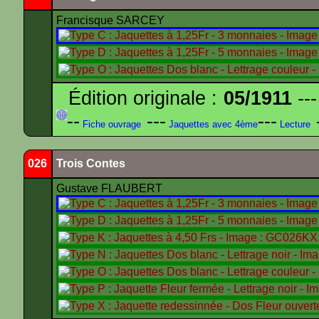
Francisque SARCEY
Édition originale :
05/1911
---
--
---
---
-
Fiche ouvrage
Jaquettes avec 4ème
Lecture
026
Trois Contes
Gustave FLAUBERT