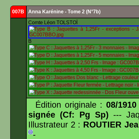
007B
Anna Karénine - Tome 2 (N°7b)
Comte Léon TOLSTOÏ
B
Édition originale :
08/1910
signée (Cf: Pg Sp)
--- Ja
Illustrateur 2 :
ROUTIER Jea
-