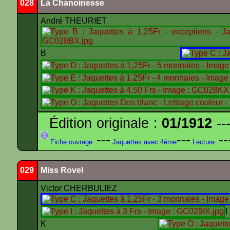
028
La Chanoinesse
André THEURIET
B
Édition originale :
01/1912
---
---
---
--
Fiche ouvrage
Jaquettes avec 4ème
Lecture
029
Miss Rovel
Victor CHERBULIEZ
K