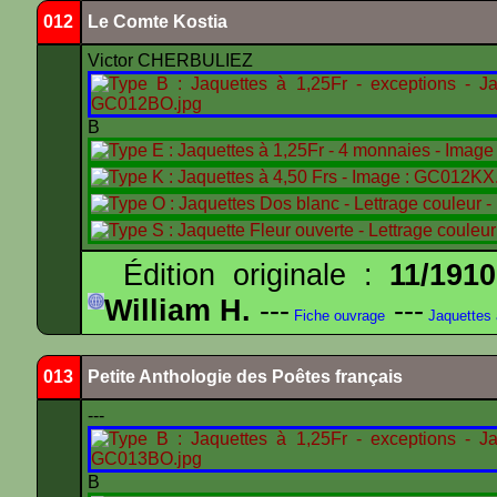
012
Le Comte Kostia
Victor CHERBULIEZ
B
Édition originale :
11/1910
William H.
---
---
Fiche ouvrage
Jaquettes
013
Petite Anthologie des Poêtes français
---
B