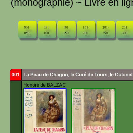
(monographie) ~ Livre en ligne
001-
051-
101-
151-
201-
251-
050
100
150
200
250
300
001
La Peau de Chagrin, le Curé de Tours, le Colone
Honoré de BALZAC