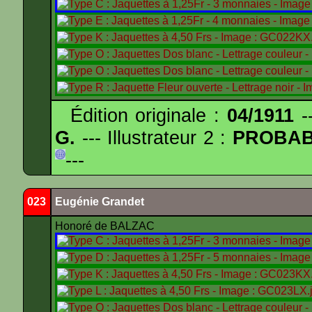
Édition originale :
04/1911
--
G.
--- Illustrateur 2 :
PROBA
---
023
Eugénie Grandet
Honoré de BALZAC