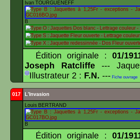
Ivan TOURGUENEFF
B
Édition originale :
01/191
Joseph Ratcliffe
--- Jaqu
Illustrateur 2 :
F.N.
---
Fiche ouvrage
017
L'Invasion
Louis BERTRAND
B
Édition originale :
01/191