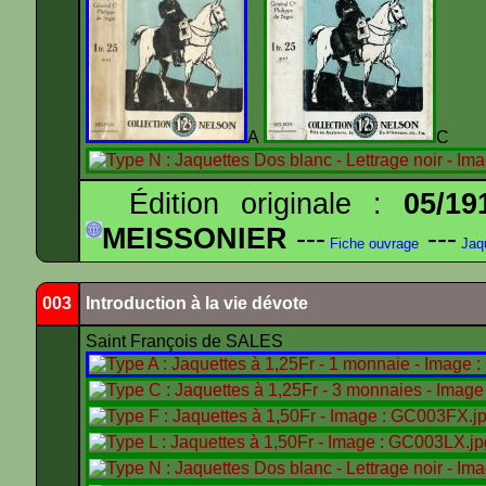
A
Édition originale :
05/19
MEISSONIER
---
---
Fiche ouvrage
Jaq
003
Introduction à la vie dévote
Saint François de SALES