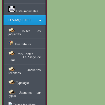
Liste imprimable
LES JAQUETTES
Toutes les
jaquettes
Illustrateurs
Trois Contes
Le Siège de
Paris
Jaquettes
rééditées
Typologie
Jaquettes par
types
Toutes les 4ème