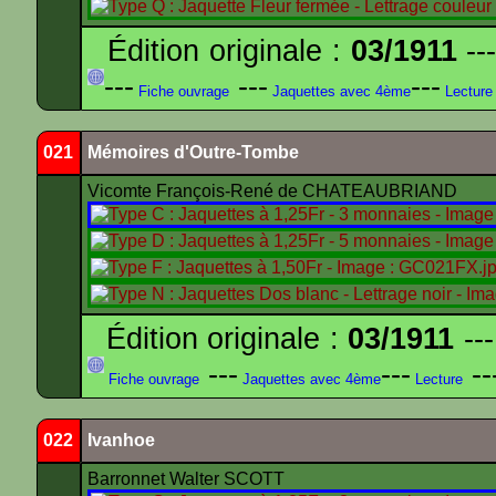
Édition originale :
03/1911
---
---
---
---
Fiche ouvrage
Jaquettes avec 4ème
Lecture
021
Mémoires d'Outre-Tombe
Vicomte François-René de CHATEAUBRIAND
Édition originale :
03/1911
---
---
---
--
Fiche ouvrage
Jaquettes avec 4ème
Lecture
022
Ivanhoe
Barronnet Walter SCOTT