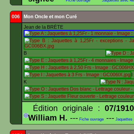
Fiche ouvrage
Jaquettes avec 4
006
Mon Oncle et mon Curé
Jean de la BRÈTE
B
K
Édition originale :
07/191
William H.
---
---
Fiche ouvrage
Jaquettes