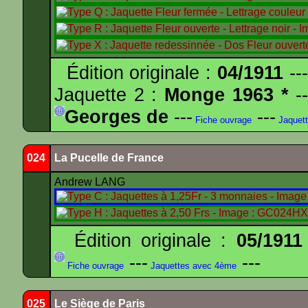
Édition originale :
04/1911
---
Jaquette 2 :
Monge 1963 *
--
Georges de
---
---
Fiche ouvrage
Jaquet
024
La Pucelle de France
Andrew LANG
Édition originale :
05/1911
---
---
Fiche ouvrage
Jaquettes avec 4ème
025
Le Siège de Paris