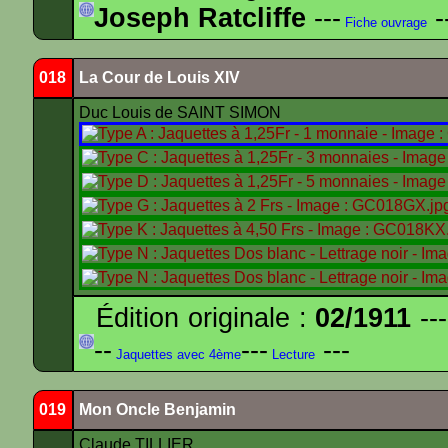
Joseph Ratcliffe
---
-
Fiche ouvrage
018
La Cour de Louis XIV
Duc Louis de SAINT SIMON
Édition originale :
02/1911
---
--
---
---
Jaquettes avec 4ème
Lecture
019
Mon Oncle Benjamin
Claude TILLIER