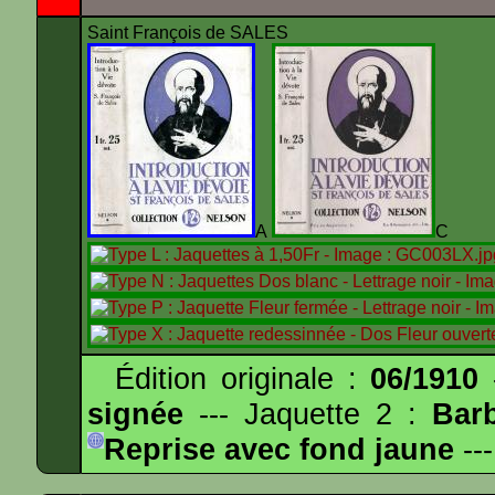
Saint François de SALES
A
Édition originale :
06/1910
-
signée
--- Jaquette 2 :
Bar
Reprise avec fond jaune
---