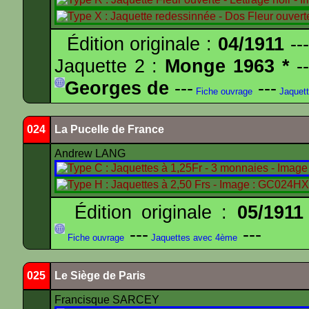
Édition originale :
04/1911
---
Jaquette 2 :
Monge 1963 *
--
Georges de
---
---
Fiche ouvrage
Jaquet
024
La Pucelle de France
Andrew LANG
Édition originale :
05/1911
---
---
Fiche ouvrage
Jaquettes avec 4ème
025
Le Siège de Paris
Francisque SARCEY