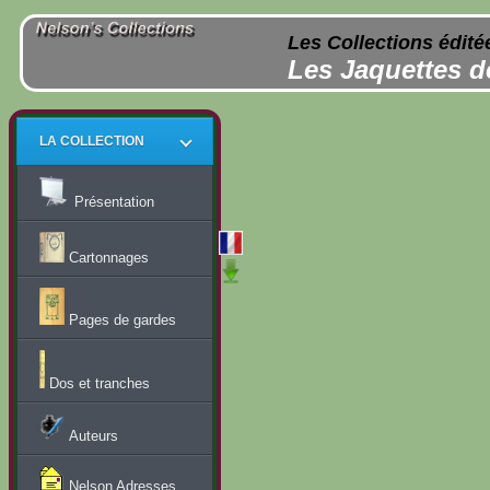
Les Collections édité
Les Jaquettes d
LA COLLECTION
Présentation
Cartonnages
Pages de gardes
Dos et tranches
Auteurs
Nelson Adresses