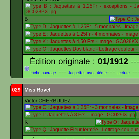
B
Édition originale :
01/1912
---
---
---
--
Fiche ouvrage
Jaquettes avec 4ème
Lecture
029
Miss Rovel
Victor CHERBULIEZ
K