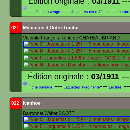
Édition originale :
03/1911
---
---
---
---
Fiche ouvrage
Jaquettes avec 4ème
Lecture
021
Mémoires d'Outre-Tombe
Vicomte François-René de CHATEAUBRIAND
Édition originale :
03/1911
---
---
---
--
Fiche ouvrage
Jaquettes avec 4ème
Lecture
022
Ivanhoe
Barronnet Walter SCOTT