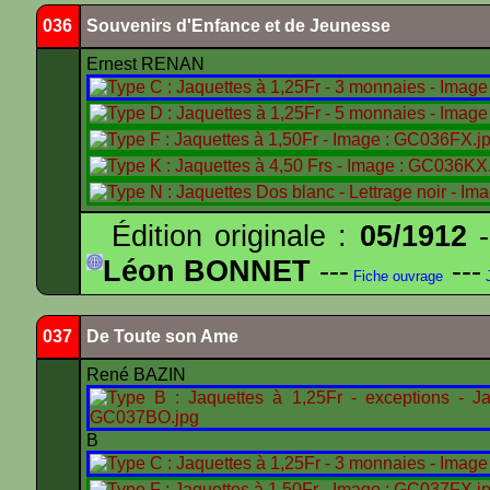
036
Souvenirs d'Enfance et de Jeunesse
Ernest RENAN
Édition originale :
05/1912
-
Léon BONNET
---
---
Fiche ouvrage
J
037
De Toute son Ame
René BAZIN
B