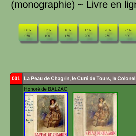
(monographie) ~ Livre en ligne
001-
051-
101-
151-
201-
251-
050
100
150
200
250
300
001
La Peau de Chagrin, le Curé de Tours, le Colone
Honoré de BALZAC