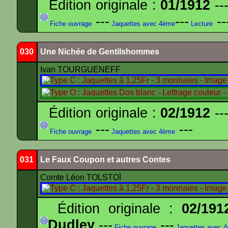
Édition originale :
01/1912
---
---
---
--
Fiche ouvrage
Jaquettes avec 4ème
Lecture
030
Une Nichée de Gentilshommes
Ivan TOURGUENEFF
Édition originale :
02/1912
---
---
---
Fiche ouvrage
Jaquettes avec 4ème
031
Le Faux Coupon et autres Contes
Comte Léon TOLSTOÏ
Édition originale :
02/191
Dudley
---
---
Fiche ouvrage
Jaquettes avec 