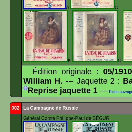
A
K
O
Édition originale :
05/191
William H.
--- Jaquette 2 :
Ba
Reprise jaquette 1
---
Fiche ouvrag
002
La Campagne de Russie
Général Comte Philippe-Paul de SÉGUR