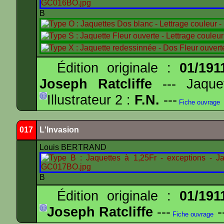
B
Édition originale :
01/191
Joseph Ratcliffe
--- Jaqu
Illustrateur 2 :
F.N.
---
Fiche ouvrage
017
L'Invasion
Louis BERTRAND
B
Édition originale :
01/191
Joseph Ratcliffe
---
-
Fiche ouvrage