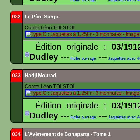
032
Le Père Serge
Comte Léon TOLSTOÏ
Édition originale :
03/191
Dudley
---
---
Fiche ouvrage
Jaquettes avec 
033
Hadji Mourad
Comte Léon TOLSTOÏ
Édition originale :
03/191
Dudley
---
---
Fiche ouvrage
Jaquettes avec 
034
L'Avènement de Bonaparte - Tome 1