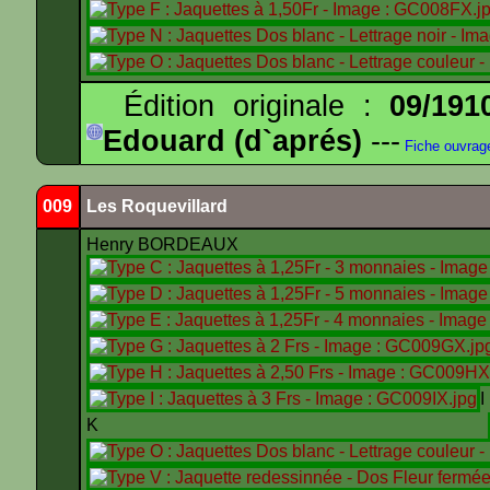
Édition originale :
09/191
Edouard (d`aprés)
---
Fiche ouvrag
009
Les Roquevillard
Henry BORDEAUX
K