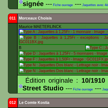
signée
---
---
Fiche ouvrage
Jaquettes avec 4
011
Morceaux Choisis
Maurice MAETERLINCK
B
Édition originale :
10/1910
Street Studio
---
---
Fiche ouvrage
Jaqu
012
Le Comte Kostia