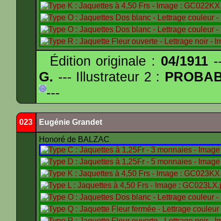
Édition originale :
04/1911
--
G.
--- Illustrateur 2 :
PROBA
---
023
Eugénie Grandet
Honoré de BALZAC