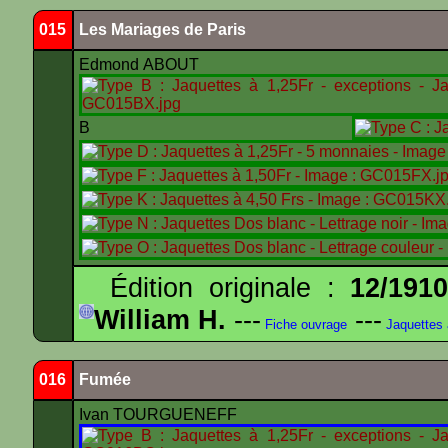
015
Les Mariages de Paris
Edmond ABOUT
B
Édition originale :
12/191
William H.
---
---
Fiche ouvrage
Jaquettes
016
Fumée
Ivan TOURGUENEFF