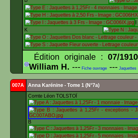
B
K
Édition originale :
07/191
William H.
---
---
Fiche ouvrage
Jaquettes
007A
Anna Karénine - Tome 1 (N°7a)
Comte Léon TOLSTOÏ
B