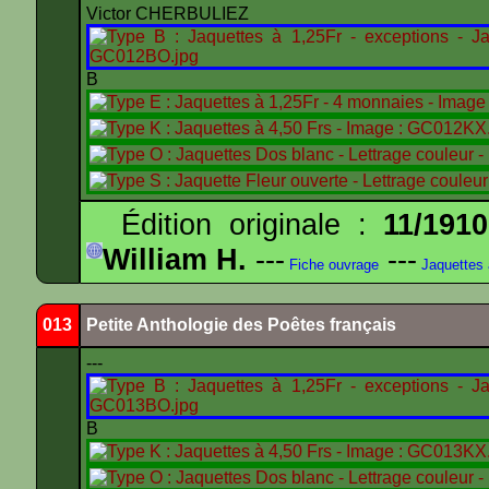
Victor CHERBULIEZ
B
Édition originale :
11/1910
William H.
---
---
Fiche ouvrage
Jaquettes
013
Petite Anthologie des Poêtes français
---
B