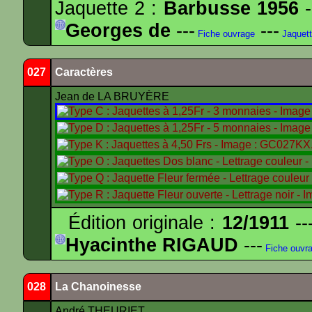
Jaquette 2 :
Barbusse 1956
-
Georges de
---
---
Fiche ouvrage
Jaquet
027
Caractères
Jean de LA BRUYÈRE
Édition originale :
12/1911
--
Hyacinthe RIGAUD
---
Fiche ouvr
028
La Chanoinesse
André THEURIET