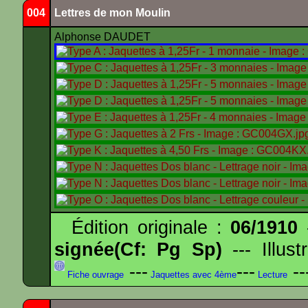
004
Lettres de mon Moulin
Alphonse DAUDET
Édition originale :
06/1910
-
signée(Cf: Pg Sp)
--- Illus
---
---
--
Fiche ouvrage
Jaquettes avec 4ème
Lecture