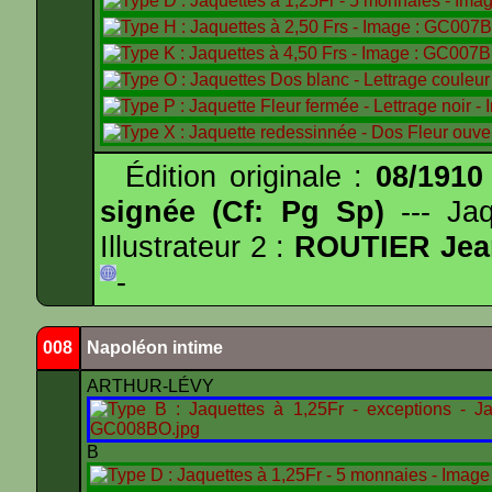
Édition originale :
08/1910
signée (Cf: Pg Sp)
--- Ja
Illustrateur 2 :
ROUTIER Jea
-
008
Napoléon intime
ARTHUR-LÉVY
B