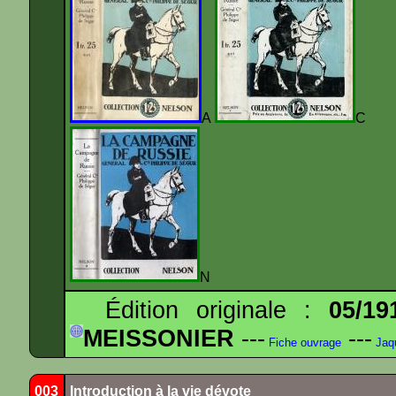
A
N
Édition originale :
05/19
MEISSONIER
---
---
Fiche ouvrage
Jaq
003
Introduction à la vie dévote