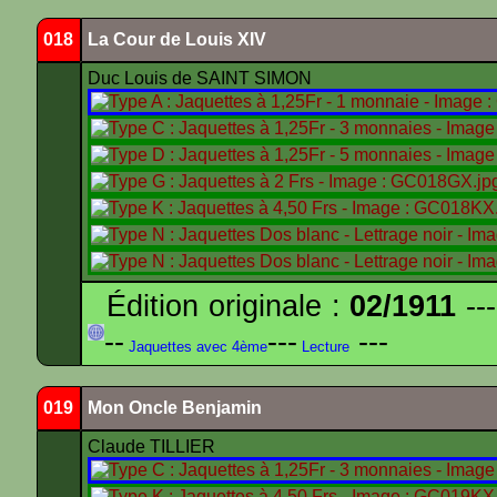
018
La Cour de Louis XIV
Duc Louis de SAINT SIMON
Édition originale :
02/1911
---
--
---
---
Jaquettes avec 4ème
Lecture
019
Mon Oncle Benjamin
Claude TILLIER