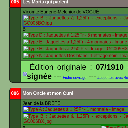
005
Les Morts qui parlent
Vicomte Eugène-Melchior de VOGUË
B
Édition originale :
07/1910
-
signée
---
---
Fiche ouvrage
Jaquettes avec 4
006
Mon Oncle et mon Curé
Jean de la BRÈTE