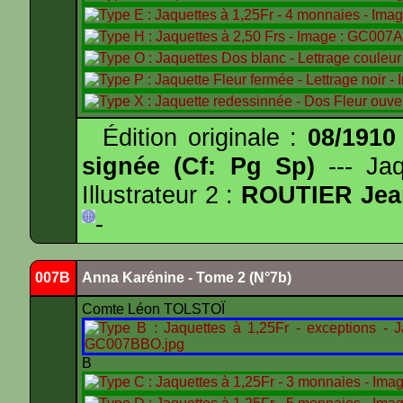
Édition originale :
08/1910
signée (Cf: Pg Sp)
--- Ja
Illustrateur 2 :
ROUTIER Jea
-
007B
Anna Karénine - Tome 2 (N°7b)
Comte Léon TOLSTOÏ
B