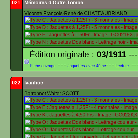
021
Mémoires d'Outre-Tombe
Vicomte François-René de CHATEAUBRIAND
Édition originale :
03/1911
---
---
---
--
Fiche ouvrage
Jaquettes avec 4ème
Lecture
022
Ivanhoe
Barronnet Walter SCOTT