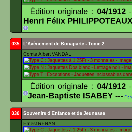
Édition originale :
04/1912
-
Henri Félix PHILIPPOTEAU
035
L'Avènement de Bonaparte - Tome 2
Comte Albert VANDAL
Édition originale :
04/1912
-
Jean-Baptiste ISABEY
---
Fich
036
Souvenirs d'Enfance et de Jeunesse
Ernest RENAN