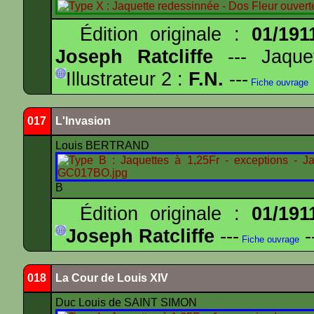
Édition originale :
01/191
Joseph Ratcliffe
--- Jaqu
Illustrateur 2 :
F.N.
---
Fiche ouvrage
017
L'Invasion
Louis BERTRAND
B
Édition originale :
01/191
Joseph Ratcliffe
---
-
Fiche ouvrage
018
La Cour de Louis XIV
Duc Louis de SAINT SIMON