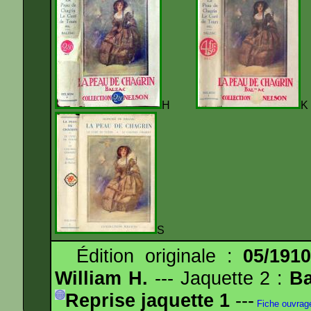
H
S
Édition originale :
05/191
William H.
--- Jaquette 2 :
Ba
Reprise jaquette 1
---
Fiche ouvrag