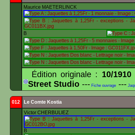
Maurice MAETERLINCK
B
Édition originale :
10/1910
Street Studio
---
---
Fiche ouvrage
Jaqu
012
Le Comte Kostia
Victor CHERBULIEZ
B