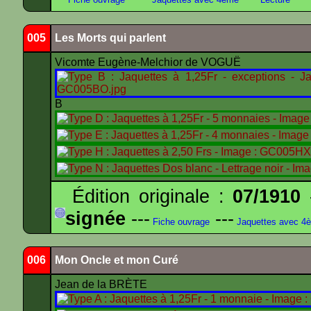
005
Les Morts qui parlent
Vicomte Eugène-Melchior de VOGUË
B
Édition originale :
07/1910
-
signée
---
---
Fiche ouvrage
Jaquettes avec 4
006
Mon Oncle et mon Curé
Jean de la BRÈTE