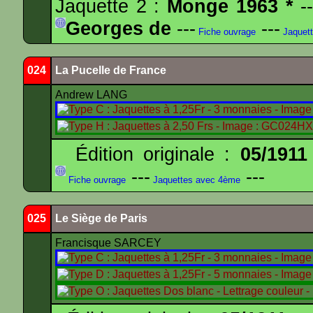
Jaquette 2 :
Monge 1963 *
--
Georges de
---
---
Fiche ouvrage
Jaquet
024
La Pucelle de France
Andrew LANG
Édition originale :
05/1911
---
---
Fiche ouvrage
Jaquettes avec 4ème
025
Le Siège de Paris
Francisque SARCEY