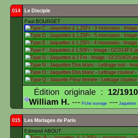
014
Le Disciple
Paul BOURGET
Édition originale :
12/191
William H.
---
---
Fiche ouvrage
Jaquettes
015
Les Mariages de Paris
Edmond ABOUT