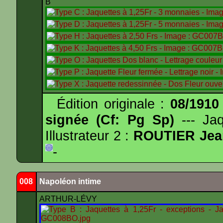
B
Édition originale :
08/1910
signée (Cf: Pg Sp)
--- Ja
Illustrateur 2 :
ROUTIER Jea
-
008
Napoléon intime
ARTHUR-LÉVY