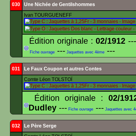
030
Une Nichée de Gentilshommes
Ivan TOURGUENEFF
Édition originale :
02/1912
---
---
---
Fiche ouvrage
Jaquettes avec 4ème
031
Le Faux Coupon et autres Contes
Comte Léon TOLSTOÏ
Édition originale :
02/191
Dudley
---
---
Fiche ouvrage
Jaquettes avec 
032
Le Père Serge