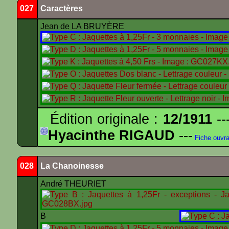
027
Caractères
Jean de LA BRUYÈRE
Édition originale :
12/1911
--
Hyacinthe RIGAUD
---
Fiche ouvr
028
La Chanoinesse
André THEURIET
B