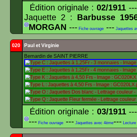
Édition originale :
02/1911
---
Jaquette 2 :
Barbusse 195
MORGAN
---
---
Fiche ouvrage
Jaquettes 
020
Paul et Virginie
Bernardin de SAINT PIERRE
Édition originale :
03/1911
---
---
---
---
Fiche ouvrage
Jaquettes avec 4ème
Lecture