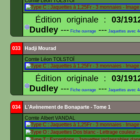
Comte Léon TOLSTOÏ
Édition originale :
03/191
Dudley
---
---
Fiche ouvrage
Jaquettes avec 
033
Hadji Mourad
Comte Léon TOLSTOÏ
Édition originale :
03/191
Dudley
---
---
Fiche ouvrage
Jaquettes avec 
034
L'Avènement de Bonaparte - Tome 1
Comte Albert VANDAL