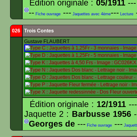
Édition originale :
05/1911
---
--
---
---
-
Fiche ouvrage
Jaquettes avec 4ème
Lecture
026
Trois Contes
Gustave FLAUBERT
Édition originale :
12/1911
---
Jaquette 2 :
Barbusse 1956
-
Georges de
---
---
Fiche ouvrage
Jaquet