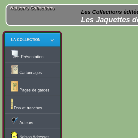
Les Collections édité
Les Jaquettes d
LA COLLECTION
Présentation
Cartonnages
Pages de gardes
Dos et tranches
Auteurs
Nelson Adresses