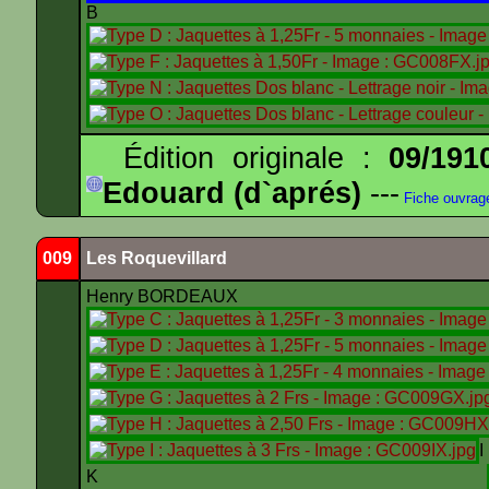
B
Édition originale :
09/191
Edouard (d`aprés)
---
Fiche ouvrag
009
Les Roquevillard
Henry BORDEAUX
K