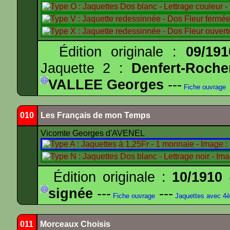
Édition originale :
09/191
Jaquette 2 :
Denfert-Roche
VALLEE Georges
---
Fiche ouvrage
010
Les Français de mon Temps
Vicomte Georges d'AVENEL
Édition originale :
10/1910
-
signée
---
---
Fiche ouvrage
Jaquettes avec 4
011
Morceaux Choisis