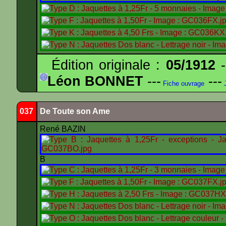
Édition originale :
05/1912
-
Léon BONNET
---
---
Fiche ouvrage
J
037
De Toute son Ame
René BAZIN
B