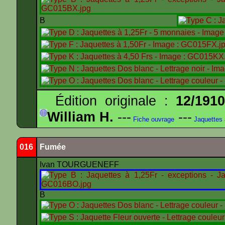
B
Édition originale :
12/191
William H.
---
---
Fiche ouvrage
Jaquettes
016
Fumée
Ivan TOURGUENEFF
B