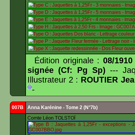
Édition originale :
08/1910
signée (Cf: Pg Sp)
--- Ja
Illustrateur 2 :
ROUTIER Jea
-
007B
Anna Karénine - Tome 2 (N°7b)
Comte Léon TOLSTOÏ