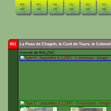
001-
051-
101-
151-
201-
251-
050
100
150
200
250
300
001
La Peau de Chagrin, le Curé de Tours, le Colone
Honoré de BALZAC