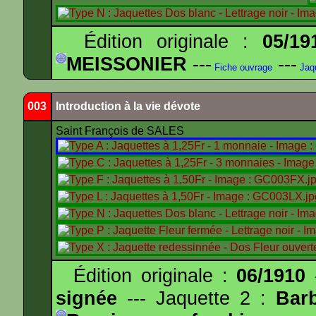
Édition originale :
05/19
MEISSONIER
---
---
Fiche ouvrage
Jaq
003
Introduction à la vie dévote
Saint François de SALES
Édition originale :
06/1910
-
signée
--- Jaquette 2 :
Bar