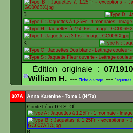
B
K
Édition originale :
07/191
William H.
---
---
Fiche ouvrage
Jaquettes
007A
Anna Karénine - Tome 1 (N°7a)
Comte Léon TOLSTOÏ
B