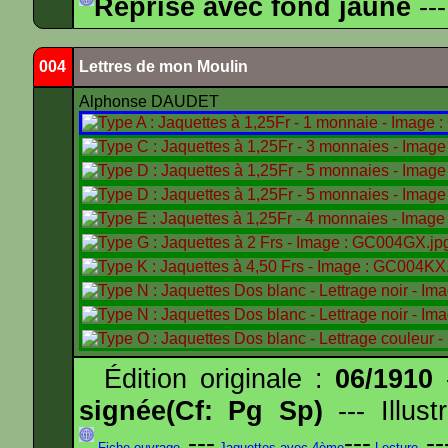
Reprise avec fond jaune
---
004
Lettres de mon Moulin
Alphonse DAUDET
Édition originale :
06/1910
-
signée(Cf: Pg Sp)
--- Illus
---
---
--
Fiche ouvrage
Jaquettes avec 4ème
Lecture