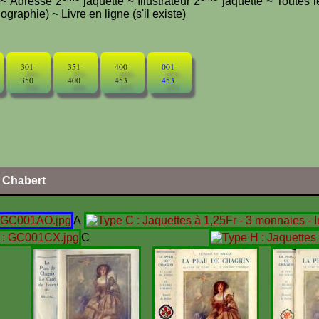
e ~ Adresse 2
jaquette ~ Illustrateur 2
jaquette ~ Toutes l
graphie) ~ Livre en ligne (s'il existe)
301-
351-
400-
001-
350
400
453
453
l Chabert
A
C