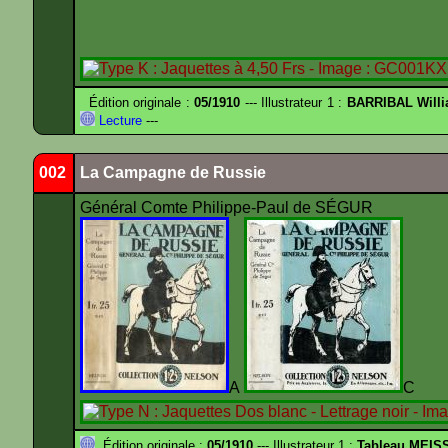
Édition originale :
05/1910
--- Illustrateur 1 :
BARRIBAL Willi
Lecture
---
002
La Campagne de Russie
Général Comte Philippe-Paul de SÉGUR
A
Édition originale :
05/1910
--- Illustrateur 1 :
Tableau MEIS