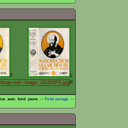
F
L
P
ise avec fond jaune
---
Fiche ouvrage
---