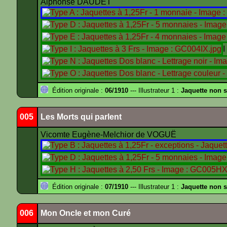
Alphonse DAUDET
Édition originale :
06/1910
--- Illustrateur 1 :
Jaquette non s
005
Les Morts qui parlent
Vicomte Eugène-Melchior de VOGUË
Édition originale :
07/1910
--- Illustrateur 1 :
Jaquette non 
006
Mon Oncle et mon Curé