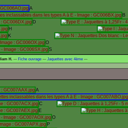
A
B
D
H
K
O
S
liam H.
---
Fiche ouvrage
---
Jaquettes avec 4ème
---
A
C
E
O
P