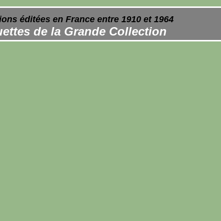
ions éditées en France entre 1910 et 1964
ettes de la Grande Collection