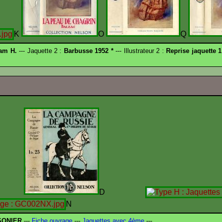
K
O
Q
am H.
--- Jaquette 2 :
Barbusse 1952 *
--- Illustrateur 2 :
Reprise jaquette 1
C
D
N
SONIER
---
Fiche ouvrage
---
Jaquettes avec 4ème
---