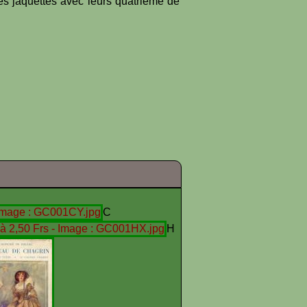
es jaquettes avec leurs quatrième de
C
H