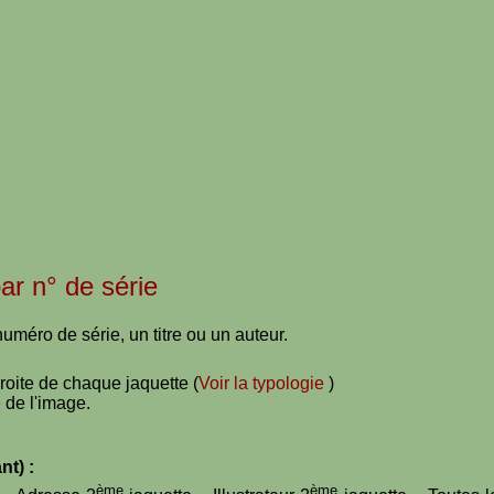
par n° de série
uméro de série, un titre ou un auteur.
droite de chaque jaquette (
Voir la typologie
)
 de l'image.
nt) :
ème
ème