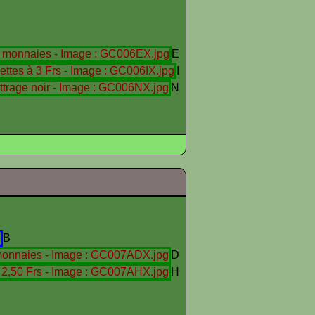
E
I
N
B
D
H