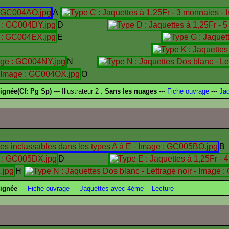
A
D
E
I
N
O
ignée(Cf: Pg Sp)
--- Illustrateur 2 :
Sans les nuages
---
Fiche ouvrage
---
Jaq
B
D
H
signée
---
Fiche ouvrage
---
Jaquettes avec 4ème
---
Lecture
---