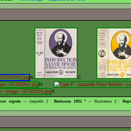
A
C
N
X
 non signée
--- Jaquette 2 :
Barbusse 1951 *
--- Illustrateur 2 :
Repr