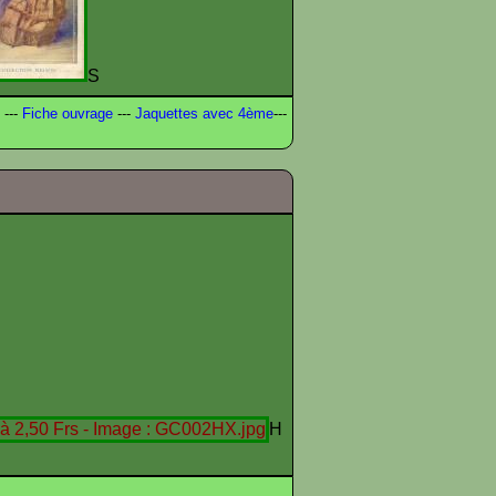
S
---
Fiche ouvrage
---
Jaquettes avec 4ème
---
H