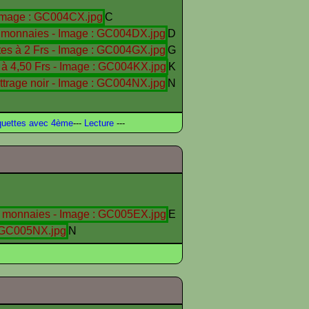
C
D
G
K
N
uettes avec 4ème
---
Lecture
---
E
N