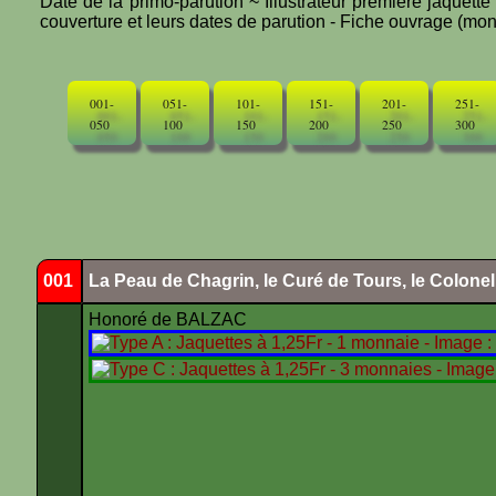
Date de la primo-parution ~ Illustrateur première jaquett
couverture et leurs dates de parution - Fiche ouvrage (mono
001-
051-
101-
151-
201-
251-
050
100
150
200
250
300
001
La Peau de Chagrin, le Curé de Tours, le Colone
Honoré de BALZAC