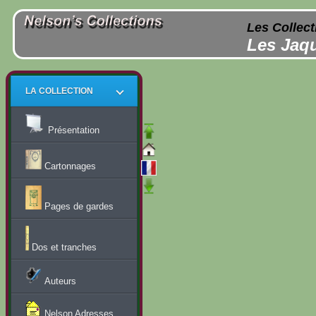
Les Collect
Les Jaqu
LA COLLECTION
Présentation
Cartonnages
Pages de gardes
Dos et tranches
Auteurs
Nelson Adresses