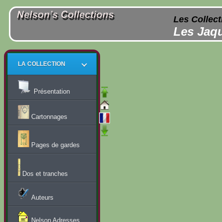
Les Collect
Les Jaqu
LA COLLECTION
Présentation
Cartonnages
Pages de gardes
Dos et tranches
Auteurs
Nelson Adresses