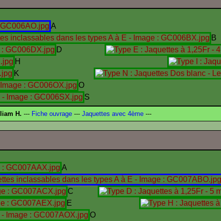
A
B
D
H
K
O
S
liam H.
---
Fiche ouvrage
---
Jaquettes avec 4ème
---
A
C
E
O