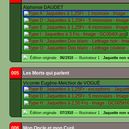
Alphonse DAUDET
Édition originale :
06/1910
--- Illustrateur 1 :
Jaquette non s
005
Les Morts qui parlent
Vicomte Eugène-Melchior de VOGUË
Édition originale :
07/1910
--- Illustrateur 1 :
Jaquette non 
006
Mon Oncle et mon Curé