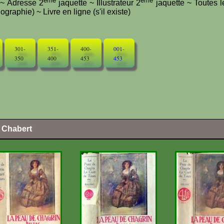
ème
ème
e ~ Adresse 2
jaquette ~ Illustrateur 2
jaquette ~ Toutes l
graphie) ~ Livre en ligne (s'il existe)
301-
351-
400-
001-
350
400
453
453
l Chabert