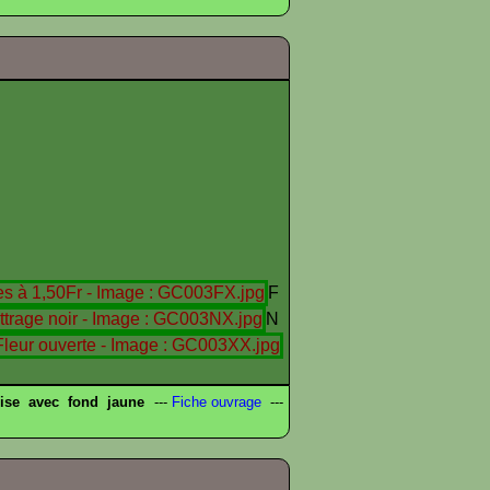
F
N
ise avec fond jaune
---
Fiche ouvrage
---