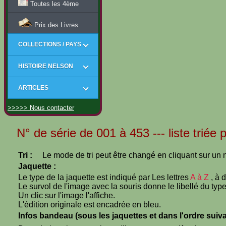
Toutes les 4ème
Prix des Livres
COLLECTIONS / PAYS
HISTOIRE NELSON
ARTICLES
>>>>> Nous contacter
N° de série de 001 à 453 --- liste triée 
Tri :
Le mode de tri peut être changé en cliquant sur un n
Jaquette :
Le type de la jaquette est indiqué par Les lettres
A à Z
, à 
Le survol de l'image avec la souris donne le libellé du type
Un clic sur l'image l'affiche.
L'édition originale est encadrée en bleu.
Infos bandeau (sous les jaquettes et dans l'ordre suiva