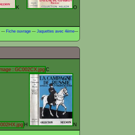
K
O
---
Fiche ouvrage
---
Jaquettes avec 4ème
---
C
H
N