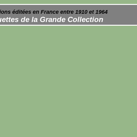
ions éditées en France entre 1910 et 1964
ettes de la Grande Collection