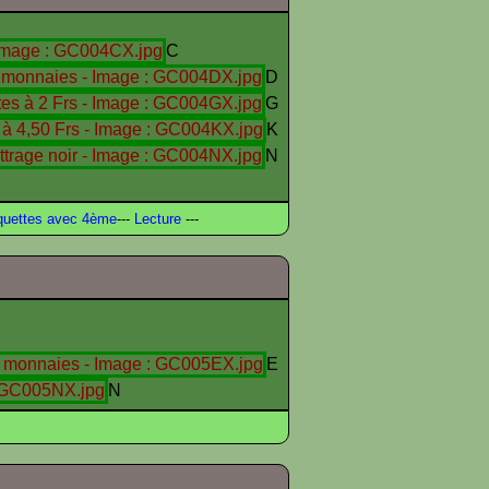
C
D
G
K
N
uettes avec 4ème
---
Lecture
---
E
N