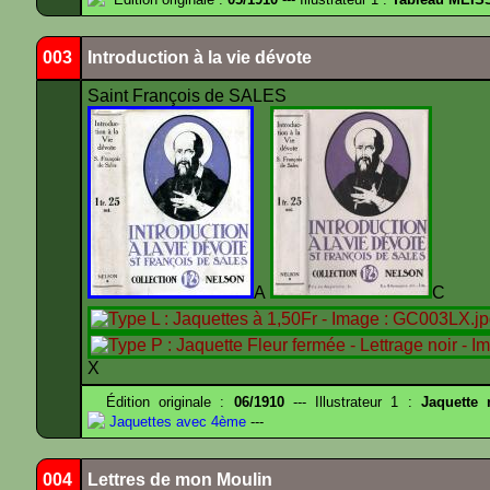
003
Introduction à la vie dévote
Saint François de SALES
A
X
Édition originale :
06/1910
--- Illustrateur 1 :
Jaquette
Jaquettes avec 4ème
---
004
Lettres de mon Moulin