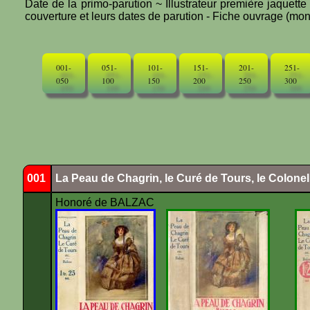
Date de la primo-parution ~ Illustrateur première jaquett
couverture et leurs dates de parution - Fiche ouvrage (mono
001-
051-
101-
151-
201-
251-
050
100
150
200
250
300
001
La Peau de Chagrin, le Curé de Tours, le Colone
Honoré de BALZAC