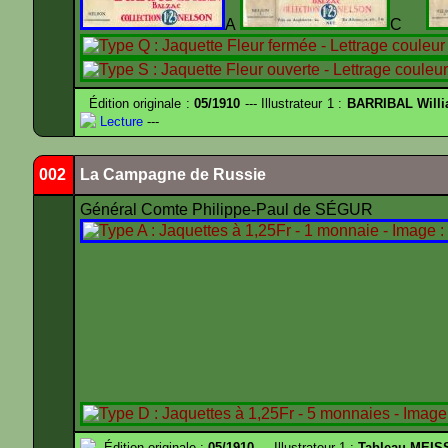
A
C
Édition originale :
05/1910
--- Illustrateur 1 :
BARRIBAL Willi
Lecture
---
002
La Campagne de Russie
Général Comte Philippe-Paul de SÉGUR
Édition originale :
05/1910
--- Illustrateur 1 :
Tableau MEIS