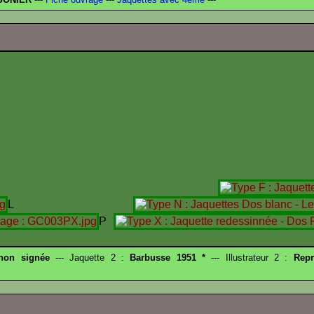
C
L
P
 non signée
--- Jaquette 2 :
Barbusse 1951 *
--- Illustrateur 2 :
Repr