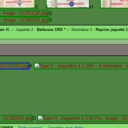
C
H
Q
S
am H.
--- Jaquette 2 :
Barbusse 1952 *
--- Illustrateur 2 :
Reprise jaquette 1
A
D
SONIER
---
Fiche ouvrage
---
Jaquettes avec 4ème
---