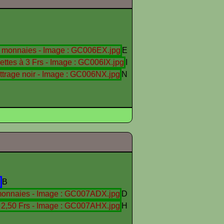
E
I
N
B
D
H