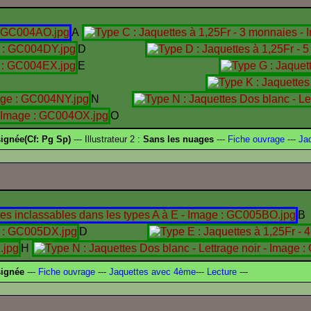
A
D
E
I
N
O
ignée(Cf: Pg Sp)
--- Illustrateur 2 :
Sans les nuages
---
Fiche ouvrage
---
Jaq
B
D
H
signée
---
Fiche ouvrage
---
Jaquettes avec 4ème
---
Lecture
---