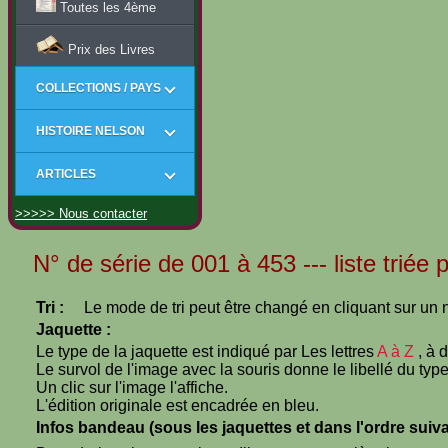
Toutes les 4ème
Prix des Livres
COLLECTIONS / PAYS
HISTOIRE NELSON
ARTICLES
>>>>> Nous contacter
N° de série de 001 à 453 --- liste triée 
Tri :
Le mode de tri peut être changé en cliquant sur un n
Jaquette :
Le type de la jaquette est indiqué par Les lettres
A à Z
, à 
Le survol de l'image avec la souris donne le libellé du type
Un clic sur l'image l'affiche.
L'édition originale est encadrée en bleu.
Infos bandeau (sous les jaquettes et dans l'ordre suiva