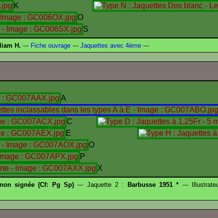
K
O
S
liam H.
---
Fiche ouvrage
---
Jaquettes avec 4ème
---
A
C
E
O
P
X
 non signée (Cf: Pg Sp)
--- Jaquette 2 :
Barbusse 1951 *
--- Illustrat