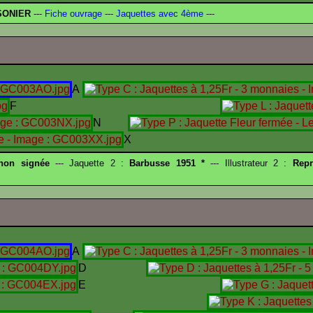
SONIER
---
Fiche ouvrage
---
Jaquettes avec 4ème
---
A
F
N
X
 non signée
--- Jaquette 2 :
Barbusse 1951 *
--- Illustrateur 2 :
Repr
A
D
E
I