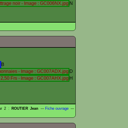
N
B
D
H
eur 2 :
ROUTIER Jean
---
Fiche ouvrage
---