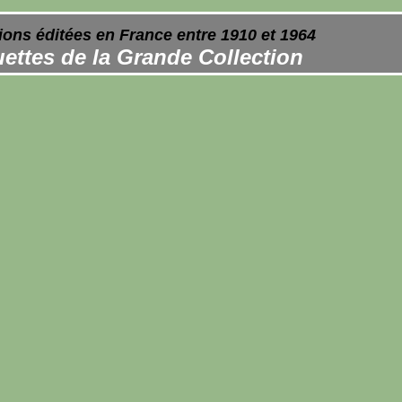
ions éditées en France entre 1910 et 1964
ettes de la Grande Collection