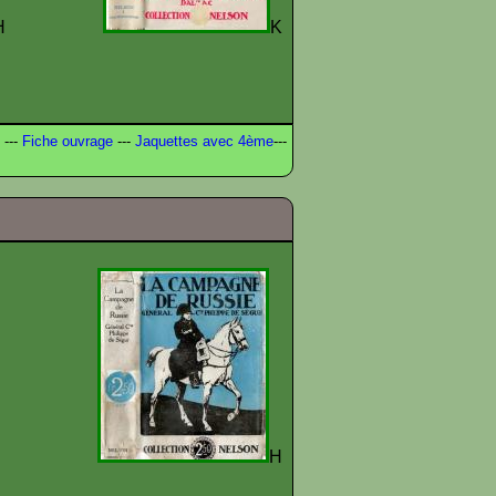
H
K
---
Fiche ouvrage
---
Jaquettes avec 4ème
---
D
H