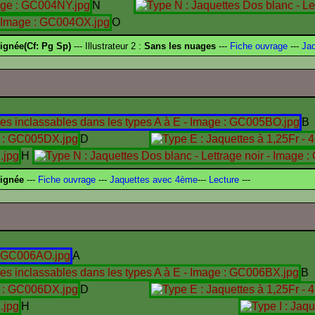
N
O
ignée(Cf: Pg Sp)
--- Illustrateur 2 :
Sans les nuages
---
Fiche ouvrage
---
Jaq
B
D
H
signée
---
Fiche ouvrage
---
Jaquettes avec 4ème
---
Lecture
---
A
B
D
H