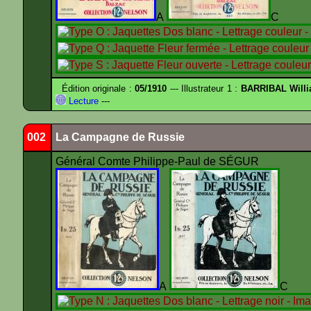
A
Édition originale :
05/1910
--- Illustrateur 1 :
BARRIBAL Willi
Lecture
---
002
La Campagne de Russie
Général Comte Philippe-Paul de SÉGUR
A