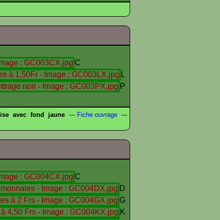
C
L
P
ise avec fond jaune
---
Fiche ouvrage
---
C
D
G
K