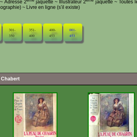
ème
ème
e ~ Adresse 2
jaquette ~ Illustrateur 2
jaquette ~ Toutes l
graphie) ~ Livre en ligne (s'il existe)
301-
351-
400-
001-
350
400
453
453
l Chabert