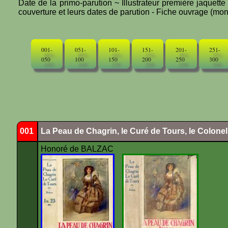
Date de la primo-parution ~ Illustrateur première jaquett
couverture et leurs dates de parution - Fiche ouvrage (mono
001-
051-
101-
151-
201-
251-
050
100
150
200
250
300
001
La Peau de Chagrin, le Curé de Tours, le Colone
Honoré de BALZAC