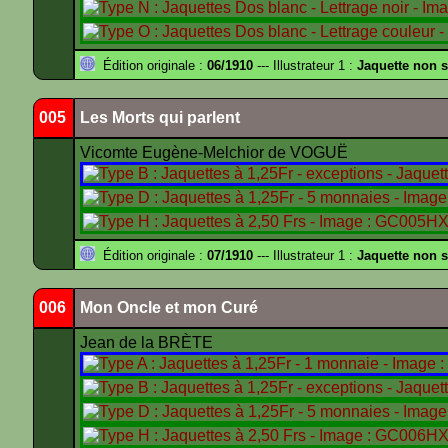
Édition originale :
06/1910
--- Illustrateur 1 :
Jaquette non s
005
Les Morts qui parlent
Vicomte Eugène-Melchior de VOGUË
Édition originale :
07/1910
--- Illustrateur 1 :
Jaquette non 
006
Mon Oncle et mon Curé
Jean de la BRÈTE