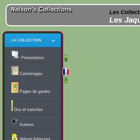
Les Collect
Les Jaqu
LA COLLECTION
Présentation
Cartonnages
Pages de gardes
Dos et tranches
Auteurs
Nelson Adresses