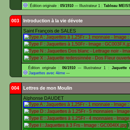
Édition originale :
05/1910
--- Illustrateur 1 :
Tableau MEIS
003
Introduction à la vie dévote
Saint François de SALES
Édition originale :
06/1910
--- Illustrateur 1 :
Jaquette
Jaquettes avec 4ème
---
004
Lettres de mon Moulin
Alphonse DAUDET