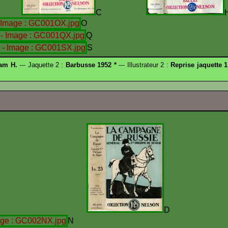
C
C
O
Q
S
am H.
--- Jaquette 2 :
Barbusse 1952 *
--- Illustrateur 2 :
Reprise jaquette 1
C
N