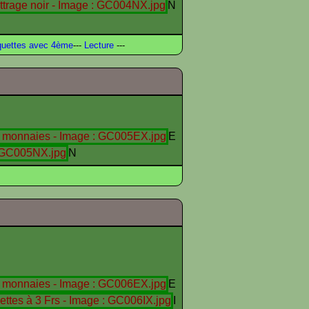
N
uettes avec 4ème
---
Lecture
---
E
N
E
I