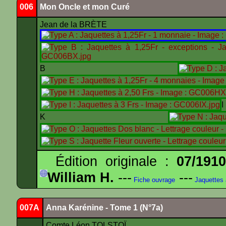
006
Mon Oncle et mon Curé
Jean de la BRÈTE
B
K
Édition originale :
07/191
William H.
---
---
Fiche ouvrage
Jaquettes
007A
Anna Karénine - Tome 1 (N°7a)
Comte Léon TOLSTOÏ