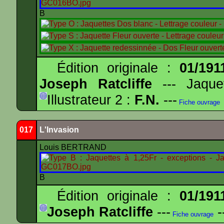
B
Édition originale :
01/191
Joseph Ratcliffe
--- Jaqu
Illustrateur 2 :
F.N.
---
Fiche ouvrage
017
L'Invasion
Louis BERTRAND
B
Édition originale :
01/191
Joseph Ratcliffe
---
-
Fiche ouvrage