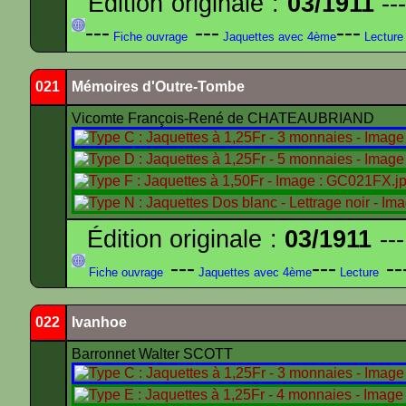
Édition originale :
03/1911
---
---
---
---
Fiche ouvrage
Jaquettes avec 4ème
Lecture
021
Mémoires d'Outre-Tombe
Vicomte François-René de CHATEAUBRIAND
Édition originale :
03/1911
---
---
---
--
Fiche ouvrage
Jaquettes avec 4ème
Lecture
022
Ivanhoe
Barronnet Walter SCOTT