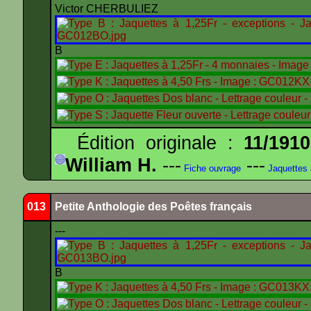
Victor CHERBULIEZ
B
Édition originale :
11/1910
William H.
---
---
Fiche ouvrage
Jaquettes
013
Petite Anthologie des Poêtes français
---
B