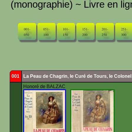
(monographie) ~ Livre en ligne
001-
051-
101-
151-
201-
251-
050
100
150
200
250
300
001
La Peau de Chagrin, le Curé de Tours, le Colone
Honoré de BALZAC