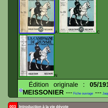
A
N
Édition originale :
05/19
MEISSONIER
---
---
Fiche ouvrage
Jaq
003
Introduction à la vie dévote