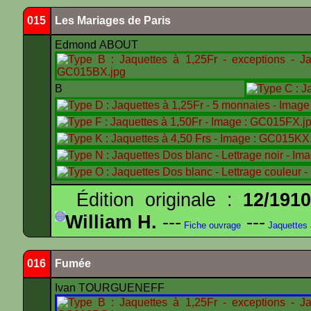
015
Les Mariages de Paris
Edmond ABOUT
B
Édition originale :
12/191
William H.
---
---
Fiche ouvrage
Jaquettes
016
Fumée
Ivan TOURGUENEFF