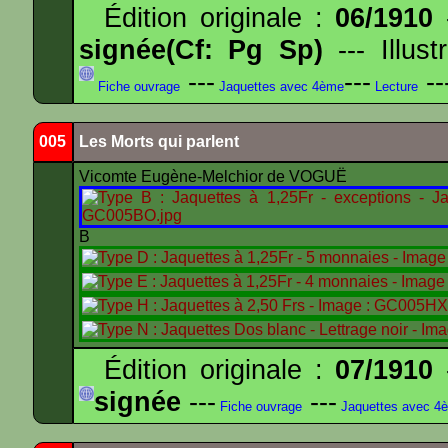
Édition originale :
06/1910
-
signée(Cf: Pg Sp)
--- Illus
---
---
--
Fiche ouvrage
Jaquettes avec 4ème
Lecture
005
Les Morts qui parlent
Vicomte Eugène-Melchior de VOGUË
B
Édition originale :
07/1910
-
signée
---
---
Fiche ouvrage
Jaquettes avec 4