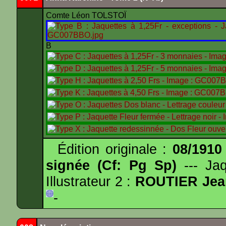
Comte Léon TOLSTOÏ
B
Édition originale :
08/1910
signée (Cf: Pg Sp)
--- Ja
Illustrateur 2 :
ROUTIER Jea
-