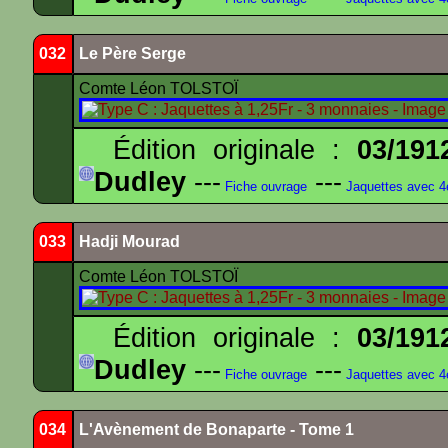
032
Le Père Serge
Comte Léon TOLSTOÏ
Édition originale :
03/191
Dudley
---
---
Fiche ouvrage
Jaquettes avec 
033
Hadji Mourad
Comte Léon TOLSTOÏ
Édition originale :
03/191
Dudley
---
---
Fiche ouvrage
Jaquettes avec 
034
L'Avènement de Bonaparte - Tome 1