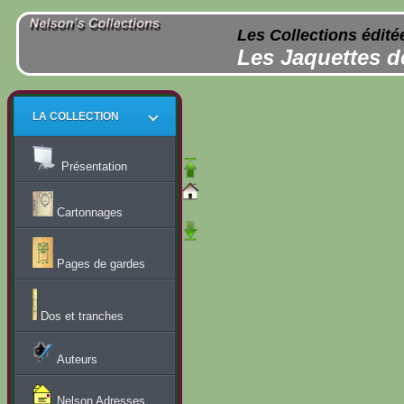
Les Collections édité
Les Jaquettes d
LA COLLECTION
Présentation
Cartonnages
Pages de gardes
Dos et tranches
Auteurs
Nelson Adresses