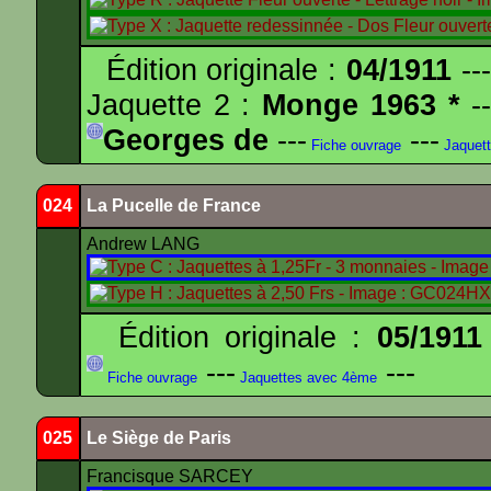
Édition originale :
04/1911
---
Jaquette 2 :
Monge 1963 *
--
Georges de
---
---
Fiche ouvrage
Jaquet
024
La Pucelle de France
Andrew LANG
Édition originale :
05/1911
---
---
Fiche ouvrage
Jaquettes avec 4ème
025
Le Siège de Paris
Francisque SARCEY