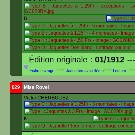
B
Édition originale :
01/1912
---
---
---
--
Fiche ouvrage
Jaquettes avec 4ème
Lecture
029
Miss Rovel
Victor CHERBULIEZ
K