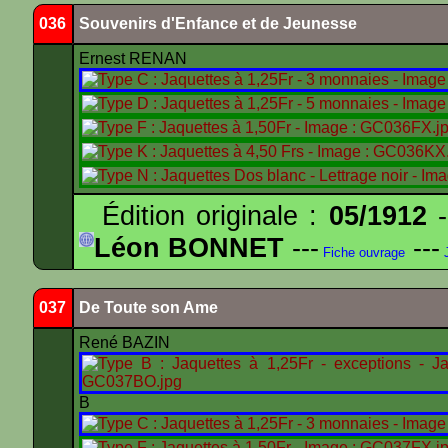
036
Souvenirs d'Enfance et de Jeunesse
Ernest RENAN
Édition originale :
05/1912
-
Léon BONNET
---
---
Fiche ouvrage
J
037
De Toute son Ame
René BAZIN
B