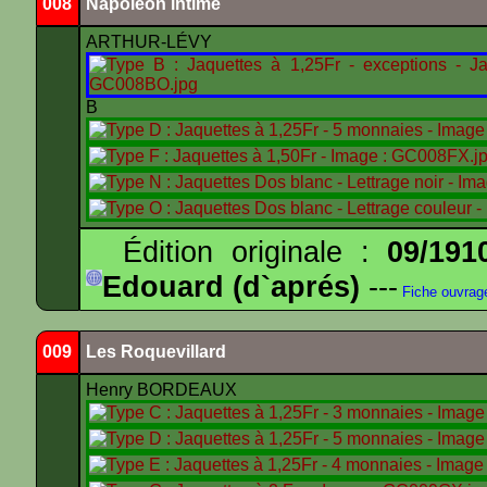
008
Napoléon intime
ARTHUR-LÉVY
B
Édition originale :
09/191
Edouard (d`aprés)
---
Fiche ouvrag
009
Les Roquevillard
Henry BORDEAUX