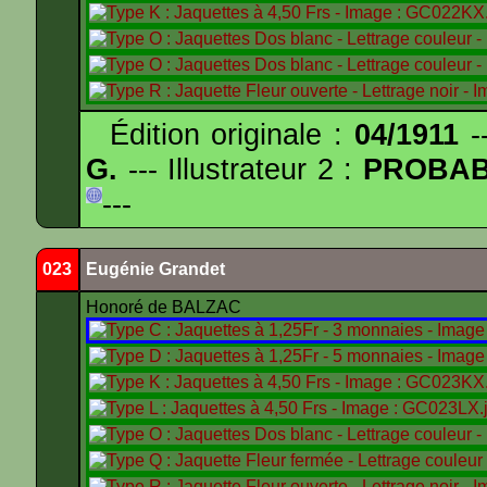
Édition originale :
04/1911
--
G.
--- Illustrateur 2 :
PROBA
---
023
Eugénie Grandet
Honoré de BALZAC