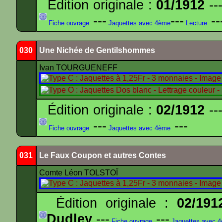
Édition originale :
01/1912
---
---
---
--
Fiche ouvrage
Jaquettes avec 4ème
Lecture
030
Une Nichée de Gentilshommes
Ivan TOURGUENEFF
Édition originale :
02/1912
---
---
---
Fiche ouvrage
Jaquettes avec 4ème
031
Le Faux Coupon et autres Contes
Comte Léon TOLSTOÏ
Édition originale :
02/191
Dudley
---
---
Fiche ouvrage
Jaquettes avec 