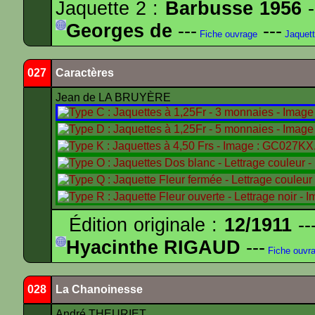
Jaquette 2 :
Barbusse 1956
-
Georges de
---
---
Fiche ouvrage
Jaquet
027
Caractères
Jean de LA BRUYÈRE
Édition originale :
12/1911
--
Hyacinthe RIGAUD
---
Fiche ouvr
028
La Chanoinesse
André THEURIET