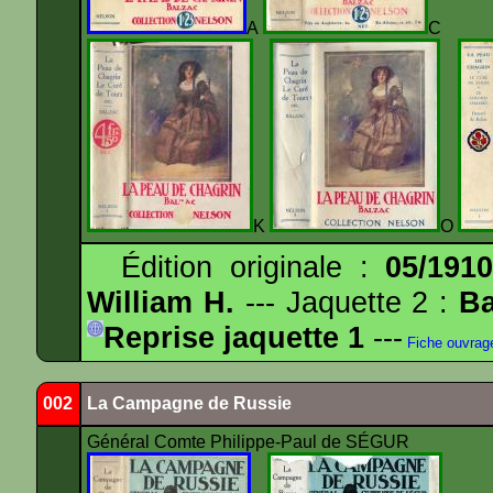
A
K
O
Édition originale :
05/191
William H.
--- Jaquette 2 :
Ba
Reprise jaquette 1
---
Fiche ouvrag
002
La Campagne de Russie
Général Comte Philippe-Paul de SÉGUR