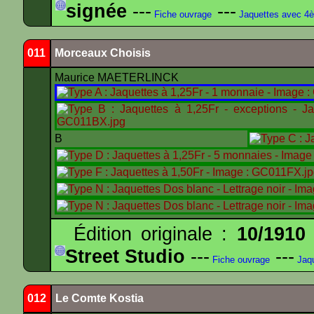
signée
---
---
Fiche ouvrage
Jaquettes avec 4
011
Morceaux Choisis
Maurice MAETERLINCK
B
Édition originale :
10/1910
Street Studio
---
---
Fiche ouvrage
Jaqu
012
Le Comte Kostia