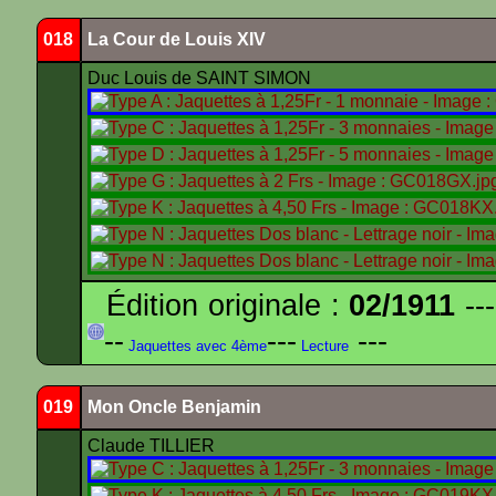
018
La Cour de Louis XIV
Duc Louis de SAINT SIMON
Édition originale :
02/1911
---
--
---
---
Jaquettes avec 4ème
Lecture
019
Mon Oncle Benjamin
Claude TILLIER