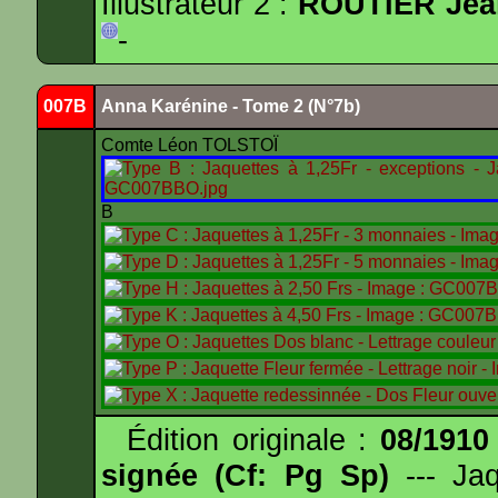
Illustrateur 2 :
ROUTIER Jea
-
007B
Anna Karénine - Tome 2 (N°7b)
Comte Léon TOLSTOÏ
B
Édition originale :
08/1910
signée (Cf: Pg Sp)
--- Ja