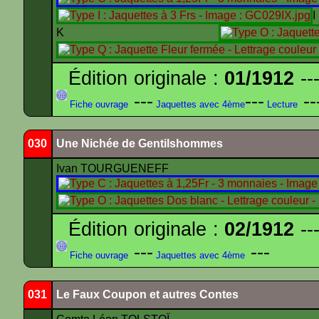
K
Édition originale :
01/1912
---
---
---
--
Fiche ouvrage
Jaquettes avec 4ème
Lecture
030
Une Nichée de Gentilshommes
Ivan TOURGUENEFF
Édition originale :
02/1912
---
---
---
Fiche ouvrage
Jaquettes avec 4ème
031
Le Faux Coupon et autres Contes