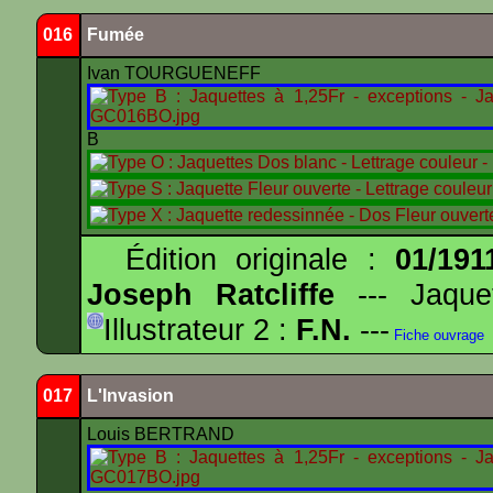
016
Fumée
Ivan TOURGUENEFF
B
Édition originale :
01/191
Joseph Ratcliffe
--- Jaqu
Illustrateur 2 :
F.N.
---
Fiche ouvrage
017
L'Invasion
Louis BERTRAND