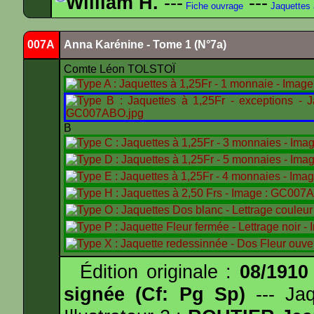
William H.
---
---
Fiche ouvrage
Jaquettes
007A
Anna Karénine - Tome 1 (N°7a)
Comte Léon TOLSTOÏ
B
Édition originale :
08/1910
signée (Cf: Pg Sp)
--- Ja