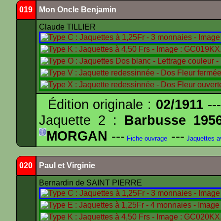
019
Mon Oncle Benjamin
Claude TILLIER
Édition originale :
02/1911
---
Jaquette 2 :
Barbusse 195
MORGAN
---
---
Fiche ouvrage
Jaquettes 
020
Paul et Virginie
Bernardin de SAINT PIERRE