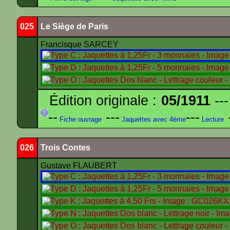
025
Le Siège de Paris
Francisque SARCEY
Édition originale :
05/1911
---
--
---
---
-
Fiche ouvrage
Jaquettes avec 4ème
Lecture
026
Trois Contes
Gustave FLAUBERT