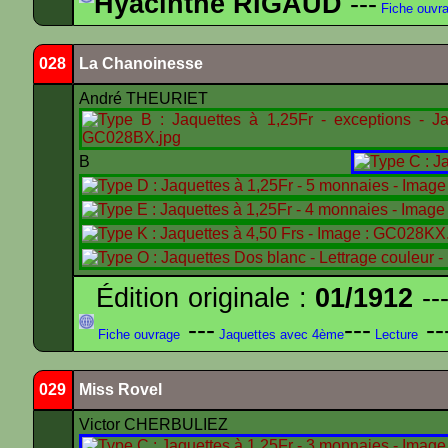
Hyacinthe RIGAUD
---
Fiche ouvr
028
La Chanoinesse
André THEURIET
B
Édition originale :
01/1912
---
---
---
--
Fiche ouvrage
Jaquettes avec 4ème
Lecture
029
Miss Rovel
Victor CHERBULIEZ