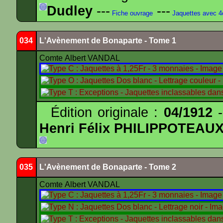
Dudley
---
---
Fiche ouvrage
Jaquettes avec 
034
L'Avènement de Bonaparte - Tome 1
Comte Albert VANDAL
Édition originale :
04/1912
-
Henri Félix PHILIPPOTEAU
035
L'Avènement de Bonaparte - Tome 2
Comte Albert VANDAL