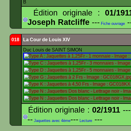
B
Édition originale :
01/191
Joseph Ratcliffe
---
-
Fiche ouvrage
018
La Cour de Louis XIV
Duc Louis de SAINT SIMON
Édition originale :
02/1911
---
--
---
---
Jaquettes avec 4ème
Lecture