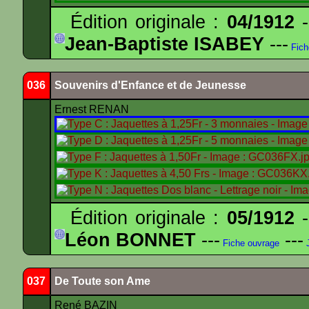
Édition originale :
04/1912
-
Jean-Baptiste ISABEY
---
Fich
036
Souvenirs d'Enfance et de Jeunesse
Ernest RENAN
Édition originale :
05/1912
-
Léon BONNET
---
---
Fiche ouvrage
J
037
De Toute son Ame
René BAZIN