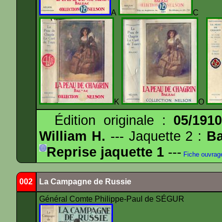
A
K
O
Édition originale :
05/191
William H.
--- Jaquette 2 :
Ba
Reprise jaquette 1
---
Fiche ouvrag
002
La Campagne de Russie
Général Comte Philippe-Paul de SÉGUR