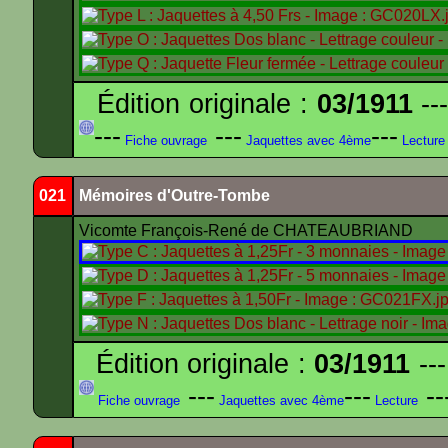
Édition originale :
03/1911
---
---
---
---
Fiche ouvrage
Jaquettes avec 4ème
Lecture
021
Mémoires d'Outre-Tombe
Vicomte François-René de CHATEAUBRIAND
Édition originale :
03/1911
---
---
---
--
Fiche ouvrage
Jaquettes avec 4ème
Lecture