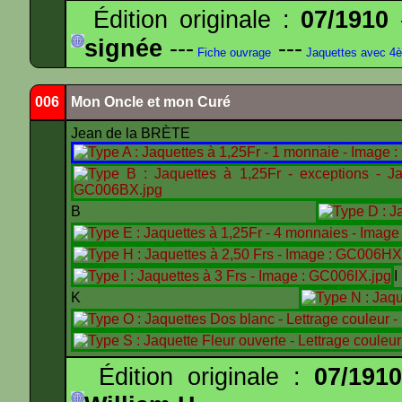
Édition originale :
07/1910
-
signée
---
---
Fiche ouvrage
Jaquettes avec 4
006
Mon Oncle et mon Curé
Jean de la BRÈTE
B
K
Édition originale :
07/191