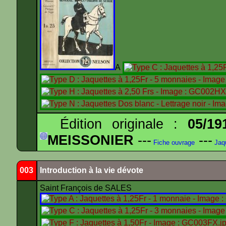
A
Édition originale :
05/19
MEISSONIER
---
---
Fiche ouvrage
Jaq
003
Introduction à la vie dévote
Saint François de SALES