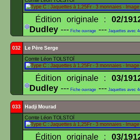
Comte Léon TOLSTOÏ
Édition originale :
02/191
Dudley
---
---
Fiche ouvrage
Jaquettes avec 
032
Le Père Serge
Comte Léon TOLSTOÏ
Édition originale :
03/191
Dudley
---
---
Fiche ouvrage
Jaquettes avec 
033
Hadji Mourad
Comte Léon TOLSTOÏ
Édition originale :
03/191