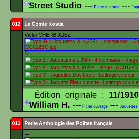
Street Studio
---
---
Fiche ouvrage
Jaqu
012
Le Comte Kostia
Victor CHERBULIEZ
B
Édition originale :
11/1910
William H.
---
---
Fiche ouvrage
Jaquettes
013
Petite Anthologie des Poêtes français
---