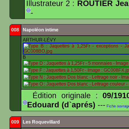
Illustrateur 2 :
ROUTIER Jea
-
008
Napoléon intime
ARTHUR-LÉVY
B
Édition originale :
09/191
Edouard (d`aprés)
---
Fiche ouvrag
009
Les Roquevillard