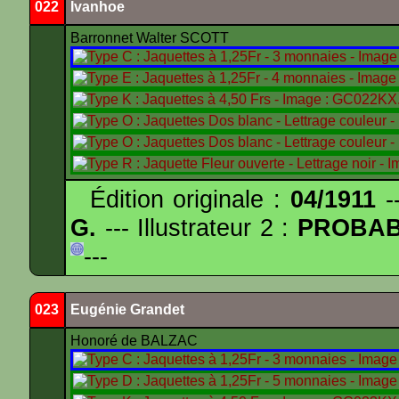
022
Ivanhoe
Barronnet Walter SCOTT
Édition originale :
04/1911
--
G.
--- Illustrateur 2 :
PROBA
---
023
Eugénie Grandet
Honoré de BALZAC