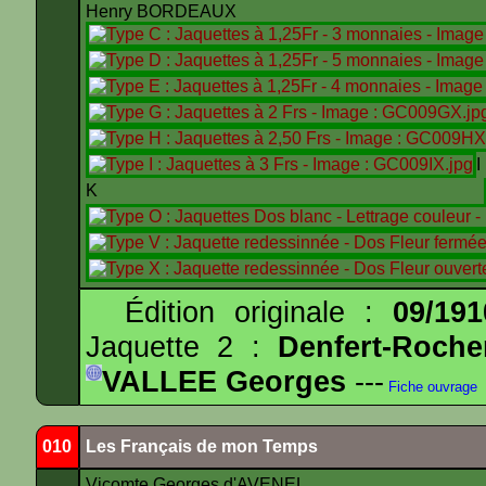
Henry BORDEAUX
K
Édition originale :
09/191
Jaquette 2 :
Denfert-Roche
VALLEE Georges
---
Fiche ouvrage
010
Les Français de mon Temps
Vicomte Georges d'AVENEL