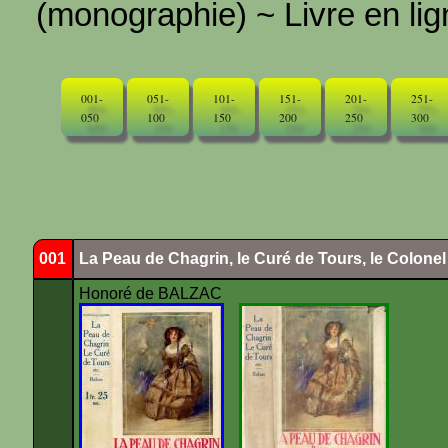
(monographie) ~ Livre en ligne
001-
051-
101-
151-
201-
251-
050
100
150
200
250
300
001
La Peau de Chagrin, le Curé de Tours, le Colone
Honoré de BALZAC