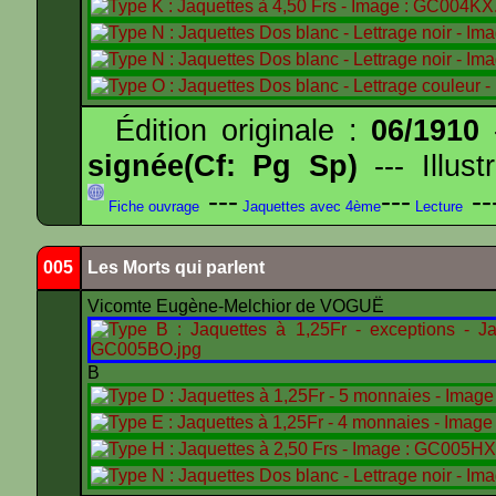
Édition originale :
06/1910
-
signée(Cf: Pg Sp)
--- Illus
---
---
--
Fiche ouvrage
Jaquettes avec 4ème
Lecture
005
Les Morts qui parlent
Vicomte Eugène-Melchior de VOGUË
B