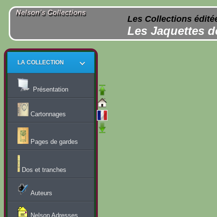
Les Collections édité
Les Jaquettes d
LA COLLECTION
Présentation
Cartonnages
Pages de gardes
Dos et tranches
Auteurs
Nelson Adresses