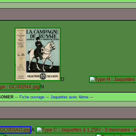
C
D
N
SONIER
---
Fiche ouvrage
---
Jaquettes avec 4ème
---
A