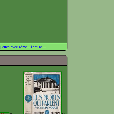
uettes avec 4ème
---
Lecture
---