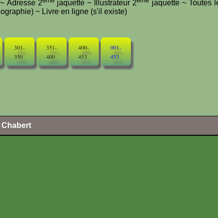
ème
ème
e ~ Adresse 2
jaquette ~ Illustrateur 2
jaquette ~ Toutes l
graphie) ~ Livre en ligne (s'il existe)
301-
351-
400-
001-
350
400
453
453
l Chabert