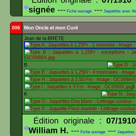
signée
---
---
Fiche ouvrage
Jaquettes avec 4
006
Mon Oncle et mon Curé
Jean de la BRÈTE
B
K
Édition originale :
07/191
William H.
---
---
Fiche ouvrage
Jaquettes