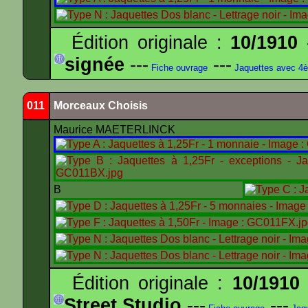
Édition originale :
10/1910
-
signée
---
---
Fiche ouvrage
Jaquettes avec 4
011
Morceaux Choisis
Maurice MAETERLINCK
B
Édition originale :
10/1910
Street Studio
---
---