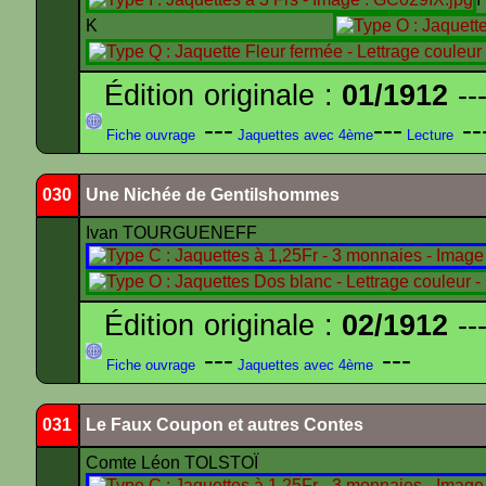
K
Édition originale :
01/1912
---
---
---
--
Fiche ouvrage
Jaquettes avec 4ème
Lecture
030
Une Nichée de Gentilshommes
Ivan TOURGUENEFF
Édition originale :
02/1912
---
---
---
Fiche ouvrage
Jaquettes avec 4ème
031
Le Faux Coupon et autres Contes
Comte Léon TOLSTOÏ