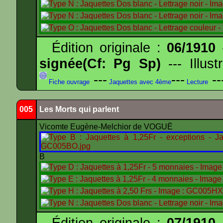
Édition originale :
06/1910
-
signée(Cf: Pg Sp)
--- Illus
---
---
--
Fiche ouvrage
Jaquettes avec 4ème
Lecture
005
Les Morts qui parlent
Vicomte Eugène-Melchior de VOGUË
B
Édition originale :
07/1910
-