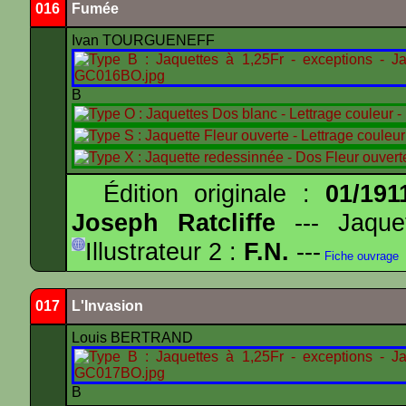
016
Fumée
Ivan TOURGUENEFF
B
Édition originale :
01/191
Joseph Ratcliffe
--- Jaqu
Illustrateur 2 :
F.N.
---
Fiche ouvrage
017
L'Invasion
Louis BERTRAND
B