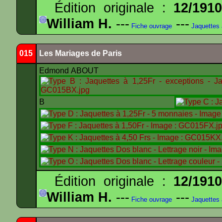
Édition originale :
12/191
William H.
---
---
Fiche ouvrage
Jaquettes
015
Les Mariages de Paris
Edmond ABOUT
B
Édition originale :
12/191
William H.
---
---
Fiche ouvrage
Jaquettes