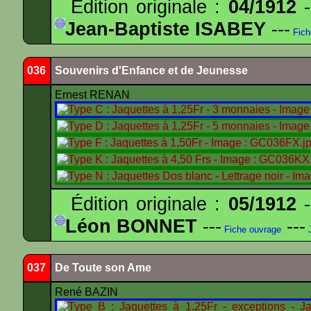
Édition originale :
04/1912
-
Jean-Baptiste ISABEY
---
Fich
036
Souvenirs d'Enfance et de Jeunesse
Ernest RENAN
Édition originale :
05/1912
-
Léon BONNET
---
---
Fiche ouvrage
J
037
De Toute son Ame
René BAZIN