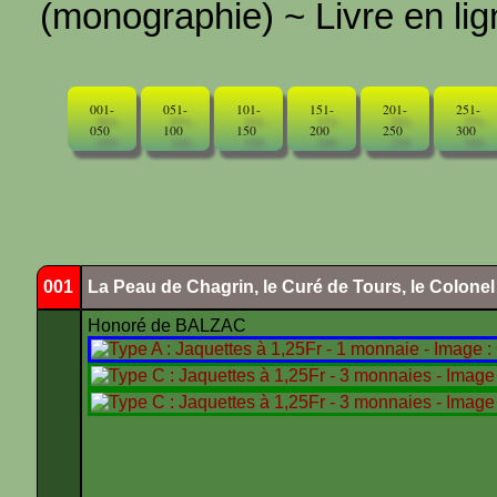
(monographie) ~ Livre en ligne
001-
051-
101-
151-
201-
251-
050
100
150
200
250
300
001
La Peau de Chagrin, le Curé de Tours, le Colone
Honoré de BALZAC