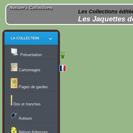
Les Collections édité
Les Jaquettes d
LA COLLECTION
Présentation
Cartonnages
Pages de gardes
Dos et tranches
Auteurs
Nelson Adresses