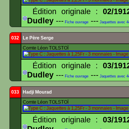
Édition originale :
02/191
Dudley
---
---
Fiche ouvrage
Jaquettes avec 
032
Le Père Serge
Comte Léon TOLSTOÏ
Édition originale :
03/191
Dudley
---
---
Fiche ouvrage
Jaquettes avec 
033
Hadji Mourad
Comte Léon TOLSTOÏ
Édition originale :
03/191
Dudley
---
---