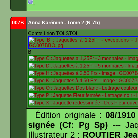
-
007B
Anna Karénine - Tome 2 (N°7b)
Comte Léon TOLSTOÏ
B
Édition originale :
08/1910
signée (Cf: Pg Sp)
--- Ja
Illustrateur 2 :
ROUTIER Jea