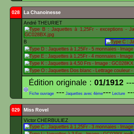
028
La Chanoinesse
André THEURIET
B
Édition originale :
01/1912
---
---
---
--
Fiche ouvrage
Jaquettes avec 4ème
Lecture
029
Miss Rovel
Victor CHERBULIEZ