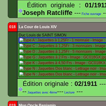
Édition originale :
01/191
Joseph Ratcliffe
---
-
Fiche ouvrage
018
La Cour de Louis XIV
Duc Louis de SAINT SIMON
Édition originale :
02/1911
---
--
---
---
Jaquettes avec 4ème
Lecture
019
Mon Oncle Benjamin