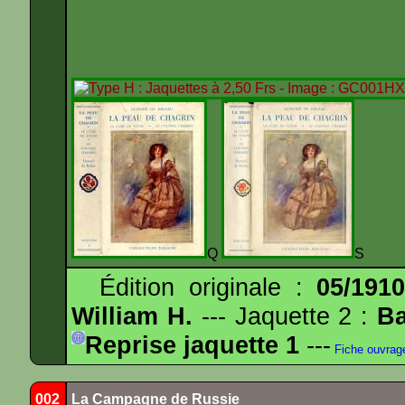
Q
S
Édition originale :
05/191
William H.
--- Jaquette 2 :
Ba
Reprise jaquette 1
---
Fiche ouvrag
002
La Campagne de Russie