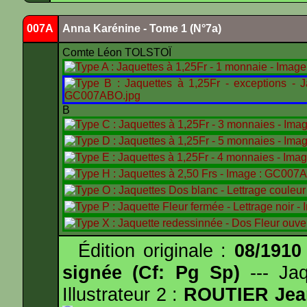
007A
Anna Karénine - Tome 1 (N°7a)
Comte Léon TOLSTOÏ
B
Édition originale :
08/1910
signée (Cf: Pg Sp)
--- Ja
Illustrateur 2 :
ROUTIER Jea