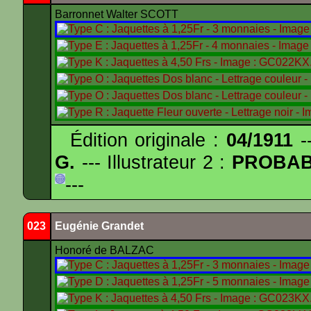
Barronnet Walter SCOTT
Édition originale :
04/1911
--
G.
--- Illustrateur 2 :
PROBA
---
023
Eugénie Grandet
Honoré de BALZAC