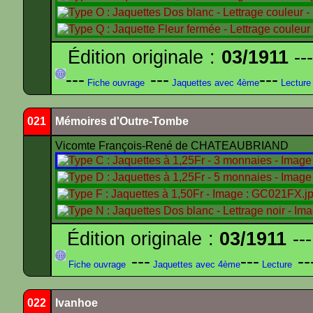
Édition originale :
03/1911
---
---
---
---
Fiche ouvrage
Jaquettes avec 4ème
Lecture
021
Mémoires d'Outre-Tombe
Vicomte François-René de CHATEAUBRIAND
Édition originale :
03/1911
---
---
---
--
Fiche ouvrage
Jaquettes avec 4ème
Lecture
022
Ivanhoe