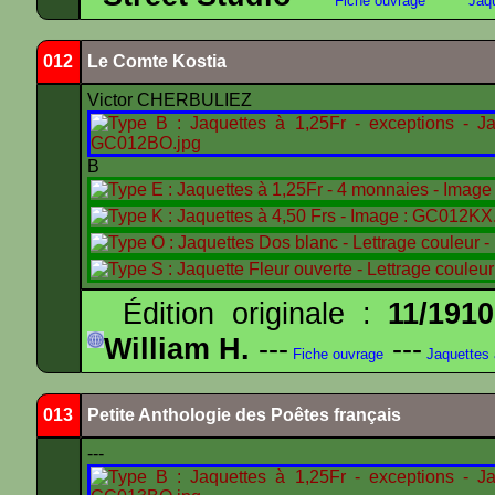
Fiche ouvrage
Jaqu
012
Le Comte Kostia
Victor CHERBULIEZ
B
Édition originale :
11/1910
William H.
---
---
Fiche ouvrage
Jaquettes
013
Petite Anthologie des Poêtes français
---