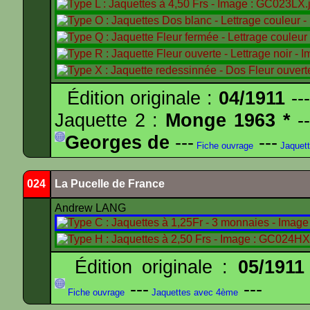
Édition originale :
04/1911
---
Jaquette 2 :
Monge 1963 *
--
Georges de
---
---
Fiche ouvrage
Jaquet
024
La Pucelle de France
Andrew LANG
Édition originale :
05/1911
---
---
Fiche ouvrage
Jaquettes avec 4ème