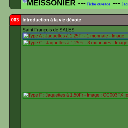
MEISSONIER
---
---
Fiche ouvrage
Jaq
003
Introduction à la vie dévote
Saint François de SALES