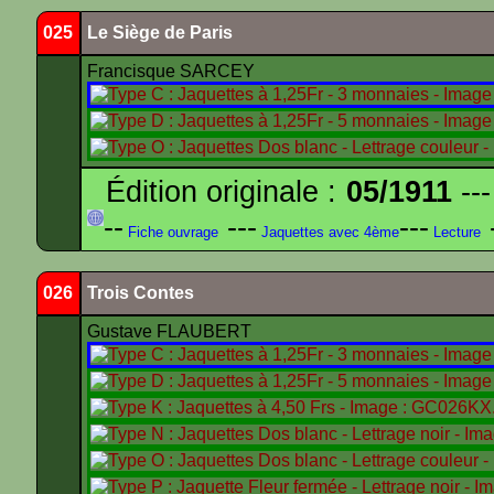
025
Le Siège de Paris
Francisque SARCEY
Édition originale :
05/1911
---
--
---
---
-
Fiche ouvrage
Jaquettes avec 4ème
Lecture
026
Trois Contes
Gustave FLAUBERT