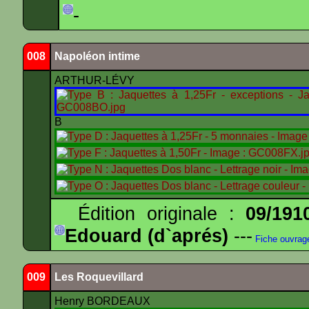
-
008
Napoléon intime
ARTHUR-LÉVY
B
Édition originale :
09/191
Edouard (d`aprés)
---
Fiche ouvrag
009
Les Roquevillard
Henry BORDEAUX