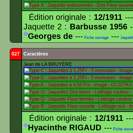
Édition originale :
12/1911
---
Jaquette 2 :
Barbusse 1956
-
Georges de
---
---
Fiche ouvrage
Jaquet
027
Caractères
Jean de LA BRUYÈRE
Édition originale :
12/1911
--
Hyacinthe RIGAUD
---
Fiche ouvr