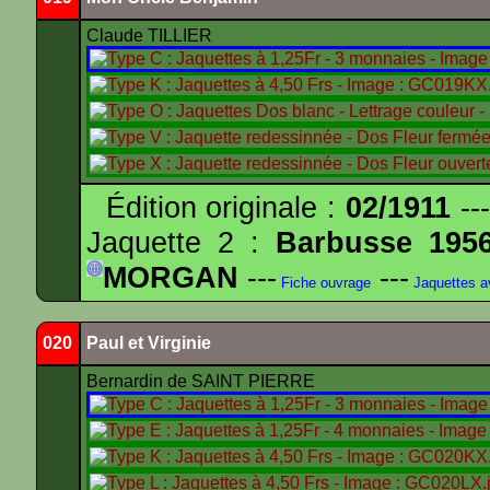
Claude TILLIER
Édition originale :
02/1911
---
Jaquette 2 :
Barbusse 195
MORGAN
---
---
Fiche ouvrage
Jaquettes 
020
Paul et Virginie
Bernardin de SAINT PIERRE