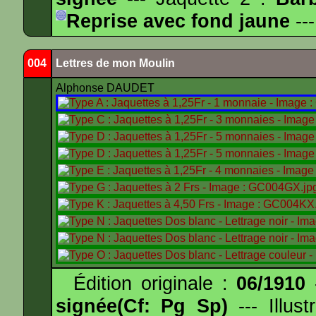
Reprise avec fond jaune
---
004
Lettres de mon Moulin
Alphonse DAUDET
Édition originale :
06/1910
-
signée(Cf: Pg Sp)
--- Illus