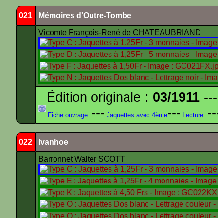
021
Mémoires d'Outre-Tombe
Vicomte François-René de CHATEAUBRIAND
Édition originale :
03/1911
---
---
---
--
Fiche ouvrage
Jaquettes avec 4ème
Lecture
022
Ivanhoe
Barronnet Walter SCOTT