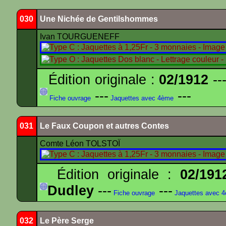
030
Une Nichée de Gentilshommes
Ivan TOURGUENEFF
Édition originale :
02/1912
---
---
---
Fiche ouvrage
Jaquettes avec 4ème
031
Le Faux Coupon et autres Contes
Comte Léon TOLSTOÏ
Édition originale :
02/191
Dudley
---
---
Fiche ouvrage
Jaquettes avec 
032
Le Père Serge