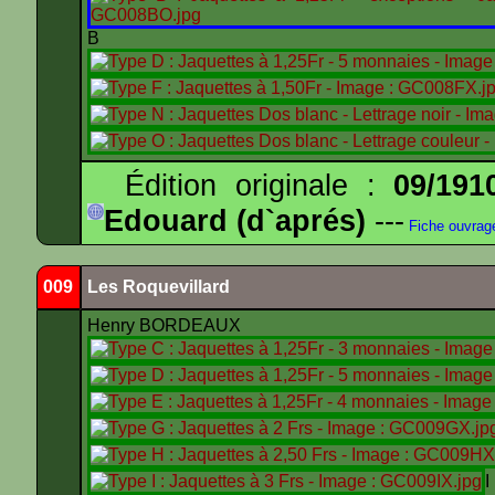
B
Édition originale :
09/191
Edouard (d`aprés)
---
Fiche ouvrag
009
Les Roquevillard
Henry BORDEAUX