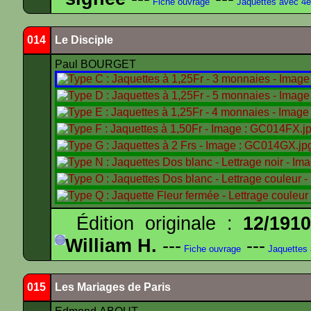
Fiche ouvrage
Jaquettes avec 4
014
Le Disciple
Paul BOURGET
Édition originale :
12/191
William H.
---
---
Fiche ouvrage
Jaquettes
015
Les Mariages de Paris