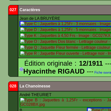
027
Caractères
Jean de LA BRUYÈRE
Édition originale :
12/1911
--
Hyacinthe RIGAUD
---
Fiche ouvr
028
La Chanoinesse
André THEURIET
B