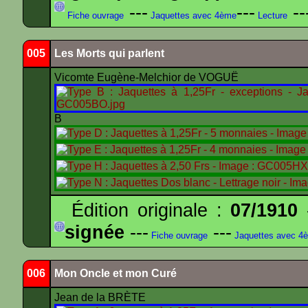
---
---
--
Fiche ouvrage
Jaquettes avec 4ème
Lecture
005
Les Morts qui parlent
Vicomte Eugène-Melchior de VOGUË
B
Édition originale :
07/1910
-
signée
---
---
Fiche ouvrage
Jaquettes avec 4
006
Mon Oncle et mon Curé
Jean de la BRÈTE