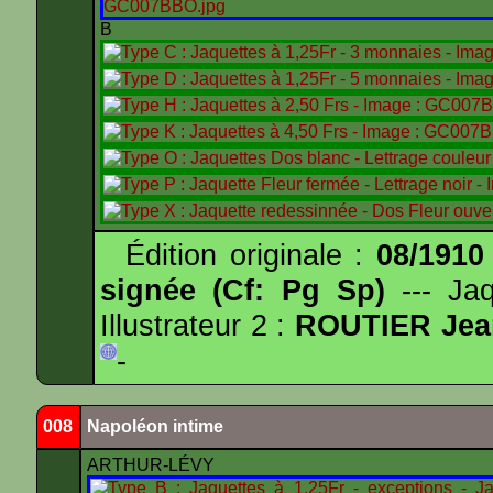
B
Édition originale :
08/1910
signée (Cf: Pg Sp)
--- Ja
Illustrateur 2 :
ROUTIER Jea
-
008
Napoléon intime
ARTHUR-LÉVY