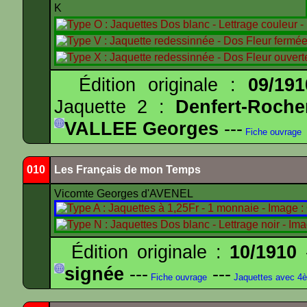
K
Édition originale :
09/191
Jaquette 2 :
Denfert-Roche
VALLEE Georges
---
Fiche ouvrage
010
Les Français de mon Temps
Vicomte Georges d'AVENEL
Édition originale :
10/1910
-
signée
---
---
Fiche ouvrage
Jaquettes avec 4