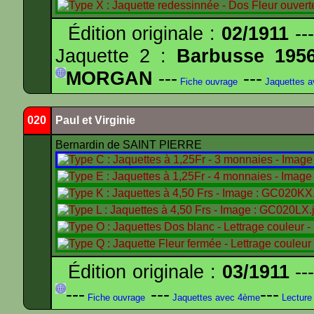
Édition originale :
02/1911
---
Jaquette 2 :
Barbusse 195
MORGAN
---
---
Fiche ouvrage
Jaquettes 
020
Paul et Virginie
Bernardin de SAINT PIERRE
Édition originale :
03/1911
---
---
---
---
Fiche ouvrage
Jaquettes avec 4ème
Lecture