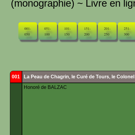
(monographie) ~ Livre en ligne
001-
051-
101-
151-
201-
251-
050
100
150
200
250
300
001
La Peau de Chagrin, le Curé de Tours, le Colone
Honoré de BALZAC