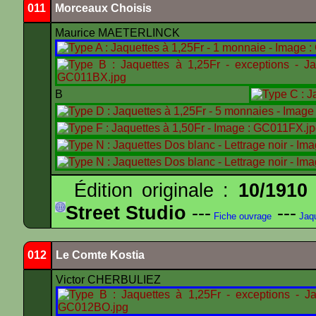
011
Morceaux Choisis
Maurice MAETERLINCK
B
Édition originale :
10/1910
Street Studio
---
---
Fiche ouvrage
Jaqu
012
Le Comte Kostia
Victor CHERBULIEZ