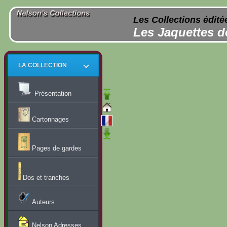
Les Collections édité
Les Jaquettes d
LA COLLECTION
Présentation
Cartonnages
Pages de gardes
Dos et tranches
Auteurs
Nelson Adresses