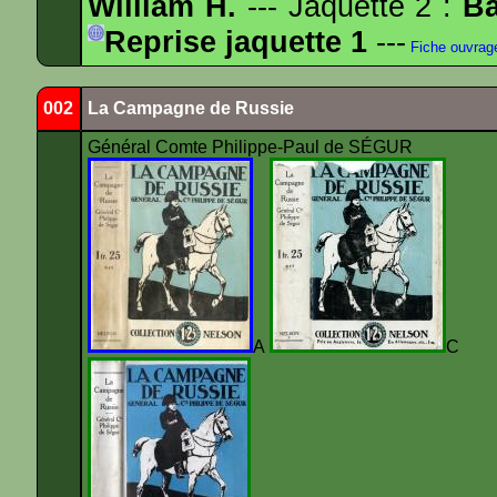
William H.
--- Jaquette 2 :
Ba
Reprise jaquette 1
---
Fiche ouvrag
002
La Campagne de Russie
Général Comte Philippe-Paul de SÉGUR
A