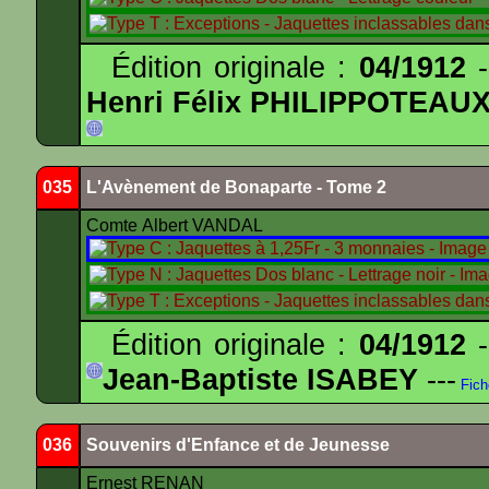
Édition originale :
04/1912
-
Henri Félix PHILIPPOTEAU
035
L'Avènement de Bonaparte - Tome 2
Comte Albert VANDAL
Édition originale :
04/1912
-
Jean-Baptiste ISABEY
---
Fich
036
Souvenirs d'Enfance et de Jeunesse
Ernest RENAN