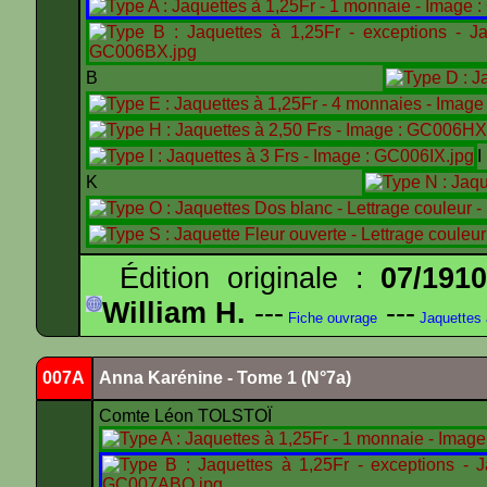
B
K
Édition originale :
07/191
William H.
---
---
Fiche ouvrage
Jaquettes
007A
Anna Karénine - Tome 1 (N°7a)
Comte Léon TOLSTOÏ