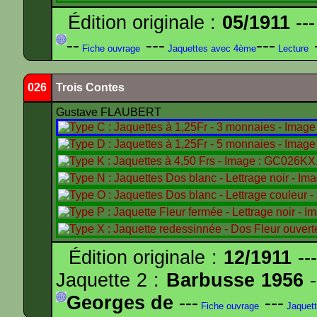
Édition originale :
05/1911
---
--
---
---
-
Fiche ouvrage
Jaquettes avec 4ème
Lecture
026
Trois Contes
Gustave FLAUBERT
Édition originale :
12/1911
---
Jaquette 2 :
Barbusse 1956
-
Georges de
---
---
Fiche ouvrage
Jaquet