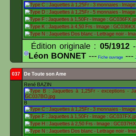
Édition originale :
05/1912
-
Léon BONNET
---
---
Fiche ouvrage
J
037
De Toute son Ame
René BAZIN
B