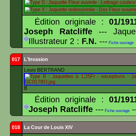
Édition originale :
01/191
Joseph Ratcliffe
--- Jaqu
Illustrateur 2 :
F.N.
---
Fiche ouvrage
017
L'Invasion
Louis BERTRAND
B
Édition originale :
01/191
Joseph Ratcliffe
---
-
Fiche ouvrage
018
La Cour de Louis XIV