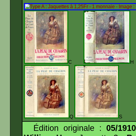
C
Q
S
Édition originale :
05/191