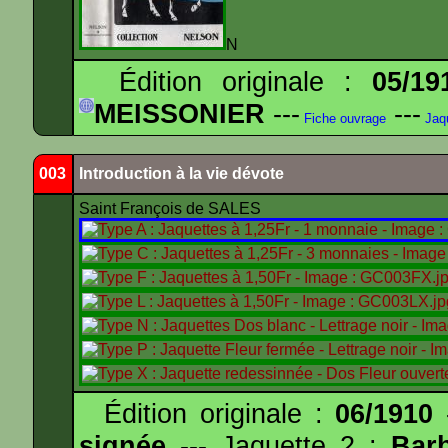
N
Édition originale :
05/19
MEISSONIER
---
---
Fiche ouvrage
Jaq
003
Introduction à la vie dévote
Saint François de SALES
Édition originale :
06/1910
-
signée
--- Jaquette 2 :
Bar