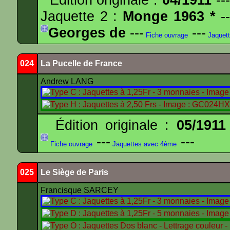
Jaquette 2 :
Monge 1963 *
--
Georges de
---
---
Fiche ouvrage
Jaquet
024
La Pucelle de France
Andrew LANG
Édition originale :
05/1911
---
---
Fiche ouvrage
Jaquettes avec 4ème
025
Le Siège de Paris
Francisque SARCEY