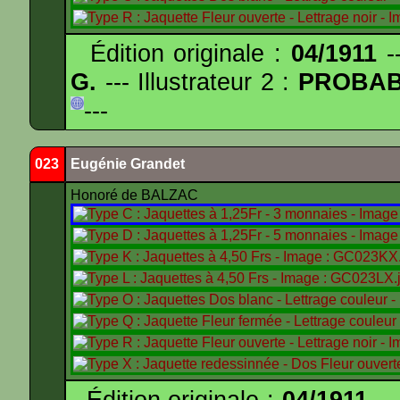
Édition originale :
04/1911
--
G.
--- Illustrateur 2 :
PROBA
---
023
Eugénie Grandet
Honoré de BALZAC
Édition originale :
04/1911
---