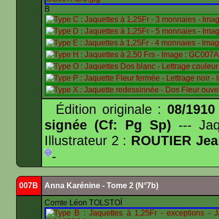
B
Édition originale :
08/1910
signée (Cf: Pg Sp)
--- Ja
Illustrateur 2 :
ROUTIER Jea
-
007B
Anna Karénine - Tome 2 (N°7b)
Comte Léon TOLSTOÏ