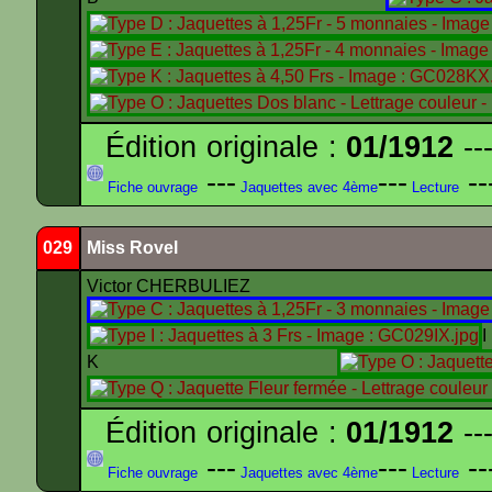
Édition originale :
01/1912
---
---
---
--
Fiche ouvrage
Jaquettes avec 4ème
Lecture
029
Miss Rovel
Victor CHERBULIEZ
K
Édition originale :
01/1912
---
---
---
--
Fiche ouvrage
Jaquettes avec 4ème
Lecture