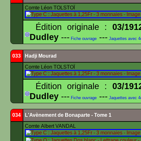
Comte Léon TOLSTOÏ
Édition originale :
03/191
Dudley
---
---
Fiche ouvrage
Jaquettes avec 
033
Hadji Mourad
Comte Léon TOLSTOÏ
Édition originale :
03/191
Dudley
---
---
Fiche ouvrage
Jaquettes avec 
034
L'Avènement de Bonaparte - Tome 1
Comte Albert VANDAL