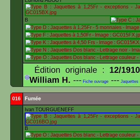
Edmond ABOUT
B
Édition originale :
12/191
William H.
---
---
Fiche ouvrage
Jaquettes
016
Fumée
Ivan TOURGUENEFF
B