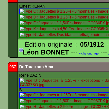
Ernest RENAN
Édition originale :
05/1912
-
Léon BONNET
---
---
Fiche ouvrage
J
037
De Toute son Ame
René BAZIN
B