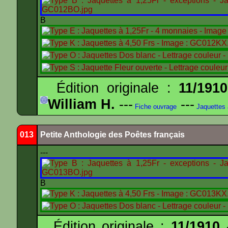
B
Édition originale :
11/1910
William H.
---
---
Fiche ouvrage
Jaquettes
013
Petite Anthologie des Poêtes français
---
B
Édition originale :
11/1910
-