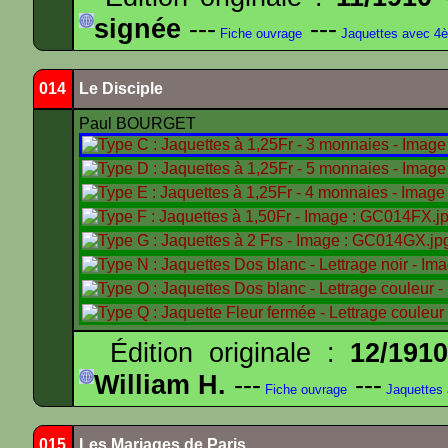
signée
---
---
Fiche ouvrage
Jaquettes avec 4
014
Le Disciple
Paul BOURGET
Édition originale :
12/191
William H.
---
---
Fiche ouvrage
Jaquettes
015
Les Mariages de Paris