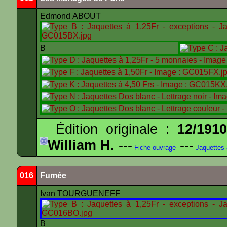
Edmond ABOUT
B
Édition originale :
12/191
William H.
---
---
Fiche ouvrage
Jaquettes
016
Fumée
Ivan TOURGUENEFF
B