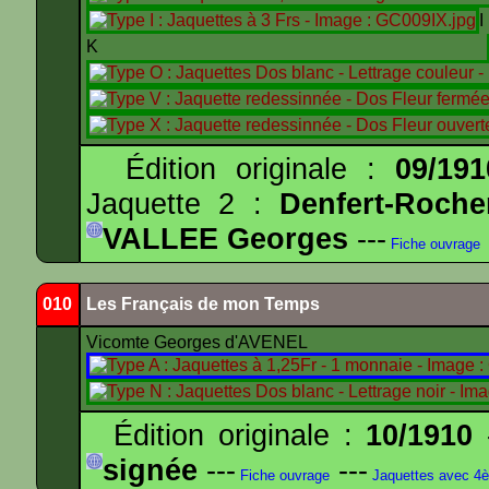
K
Édition originale :
09/191
Jaquette 2 :
Denfert-Roche
VALLEE Georges
---
Fiche ouvrage
010
Les Français de mon Temps
Vicomte Georges d'AVENEL
Édition originale :
10/1910
-
signée
---
---
Fiche ouvrage
Jaquettes avec 4