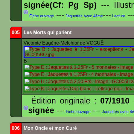
signée(Cf: Pg Sp)
--- Illus
---
---
--
Fiche ouvrage
Jaquettes avec 4ème
Lecture
005
Les Morts qui parlent
Vicomte Eugène-Melchior de VOGUË
B
Édition originale :
07/1910
-
signée
---
---
Fiche ouvrage
Jaquettes avec 4
006
Mon Oncle et mon Curé