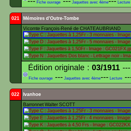
---
---
---
Fiche ouvrage
Jaquettes avec 4ème
Lecture
021
Mémoires d'Outre-Tombe
Vicomte François-René de CHATEAUBRIAND
Édition originale :
03/1911
---
---
---
--
Fiche ouvrage
Jaquettes avec 4ème
Lecture
022
Ivanhoe
Barronnet Walter SCOTT