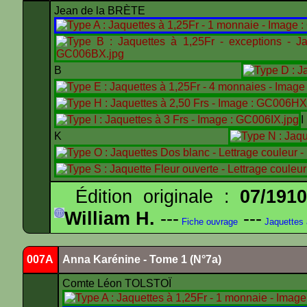
Jean de la BRÈTE
B
K
Édition originale :
07/191
William H.
---
---
Fiche ouvrage
Jaquettes
007A
Anna Karénine - Tome 1 (N°7a)
Comte Léon TOLSTOÏ