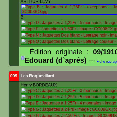
ARTHUR-LÉVY
B
Édition originale :
09/191
Edouard (d`aprés)
---
Fiche ouvrag
009
Les Roquevillard
Henry BORDEAUX