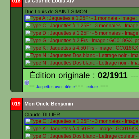
018
La Cour de Louis XIV
Duc Louis de SAINT SIMON
Édition originale :
02/1911
---
--
---
---
Jaquettes avec 4ème
Lecture
019
Mon Oncle Benjamin
Claude TILLIER