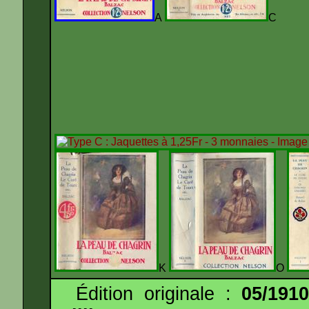
A
C
K
O
Édition originale :
05/191