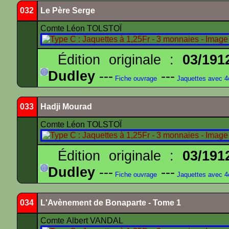
032
Le Père Serge
Comte Léon TOLSTOÏ
Édition originale :
03/191
Dudley
---
---
Fiche ouvrage
Jaquettes avec 
033
Hadji Mourad
Comte Léon TOLSTOÏ
Édition originale :
03/191
Dudley
---
---
Fiche ouvrage
Jaquettes avec 
034
L'Avènement de Bonaparte - Tome 1
Comte Albert VANDAL