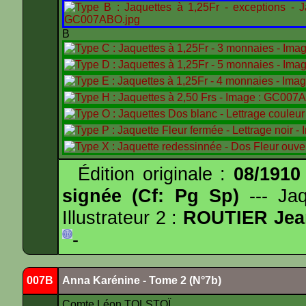
B
Édition originale :
08/1910
signée (Cf: Pg Sp)
--- Ja
Illustrateur 2 :
ROUTIER Jea
-
007B
Anna Karénine - Tome 2 (N°7b)
Comte Léon TOLSTOÏ