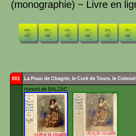
(monographie) ~ Livre en ligne
001-
051-
101-
151-
201-
251-
050
100
150
200
250
300
001
La Peau de Chagrin, le Curé de Tours, le Colone
Honoré de BALZAC