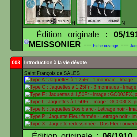
H
N
Édition originale :
05/19
MEISSONIER
---
---
Fiche ouvrage
Jaq
003
Introduction à la vie dévote
Saint François de SALES
Édition originale :
06/1910
-