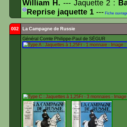
William H.
--- Jaquette 2 :
Ba
Reprise jaquette 1
---
Fiche ouvrag
002
La Campagne de Russie
Général Comte Philippe-Paul de SÉGUR