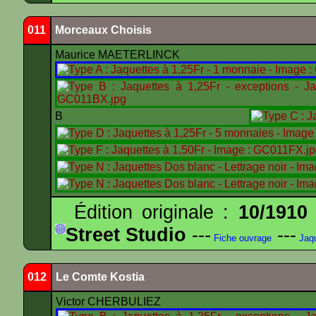
011
Morceaux Choisis
Maurice MAETERLINCK
B
Édition originale :
10/1910
Street Studio
---
---
Fiche ouvrage
Jaqu
012
Le Comte Kostia
Victor CHERBULIEZ