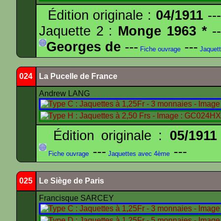
Édition originale :
04/1911
---
Jaquette 2 :
Monge 1963 *
--
Georges de
---
---
Fiche ouvrage
Jaquet
024
La Pucelle de France
Andrew LANG
Édition originale :
05/1911
---
---
Fiche ouvrage
Jaquettes avec 4ème
025
Le Siège de Paris
Francisque SARCEY