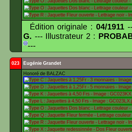
Édition originale :
04/1911
--
G.
--- Illustrateur 2 :
PROBA
---
023
Eugénie Grandet
Honoré de BALZAC