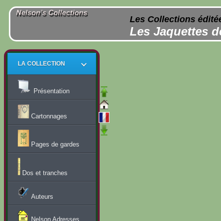
Les Collections édité
Les Jaquettes d
LA COLLECTION
Présentation
Cartonnages
Pages de gardes
Dos et tranches
Auteurs
Nelson Adresses