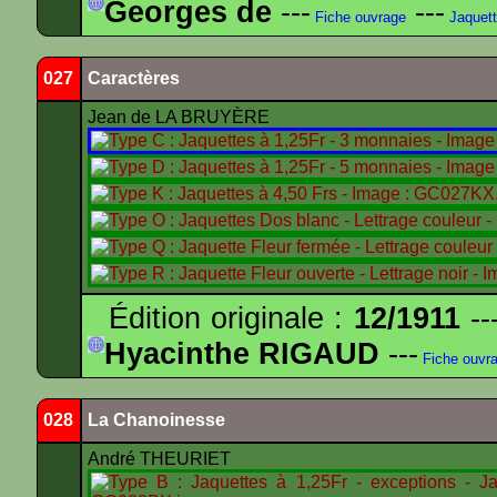
Georges de
---
---
Fiche ouvrage
Jaquet
027
Caractères
Jean de LA BRUYÈRE
Édition originale :
12/1911
--
Hyacinthe RIGAUD
---
Fiche ouvr
028
La Chanoinesse
André THEURIET