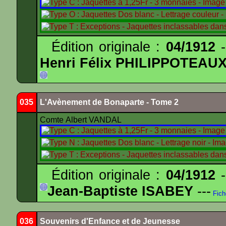
Édition originale :
04/1912
-
Henri Félix PHILIPPOTEAU
035
L'Avènement de Bonaparte - Tome 2
Comte Albert VANDAL
Édition originale :
04/1912
-
Jean-Baptiste ISABEY
---
Fich
036
Souvenirs d'Enfance et de Jeunesse