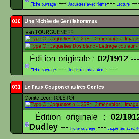
---
---
--
Fiche ouvrage
Jaquettes avec 4ème
Lecture
030
Une Nichée de Gentilshommes
Ivan TOURGUENEFF
Édition originale :
02/1912
---
---
---
Fiche ouvrage
Jaquettes avec 4ème
031
Le Faux Coupon et autres Contes
Comte Léon TOLSTOÏ
Édition originale :
02/191
Dudley
---
---
Fiche ouvrage
Jaquettes avec 