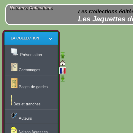
Les Collections édité
Les Jaquettes d
LA COLLECTION
Présentation
Cartonnages
Pages de gardes
Dos et tranches
Auteurs
Nelson Adresses