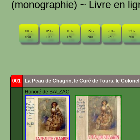
(monographie) ~ Livre en ligne
001-
051-
101-
151-
201-
251-
050
100
150
200
250
300
001
La Peau de Chagrin, le Curé de Tours, le Colone
Honoré de BALZAC