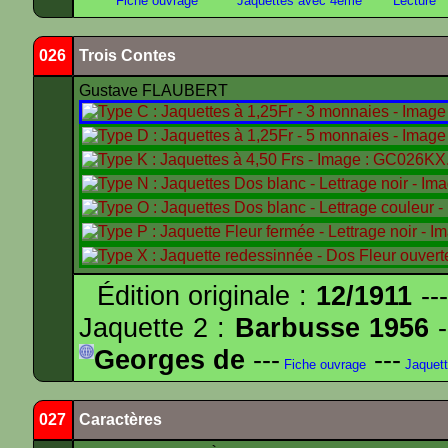
Fiche ouvrage
Jaquettes avec 4ème
Lecture
026
Trois Contes
Gustave FLAUBERT
Édition originale :
12/1911
---
Jaquette 2 :
Barbusse 1956
-
Georges de
---
---
Fiche ouvrage
Jaquet
027
Caractères