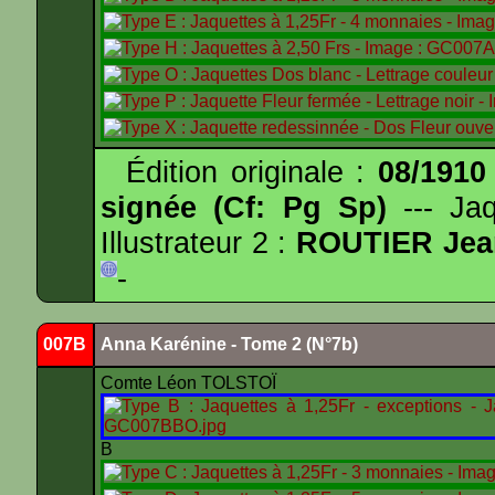
Édition originale :
08/1910
signée (Cf: Pg Sp)
--- Ja
Illustrateur 2 :
ROUTIER Jea
-
007B
Anna Karénine - Tome 2 (N°7b)
Comte Léon TOLSTOÏ
B