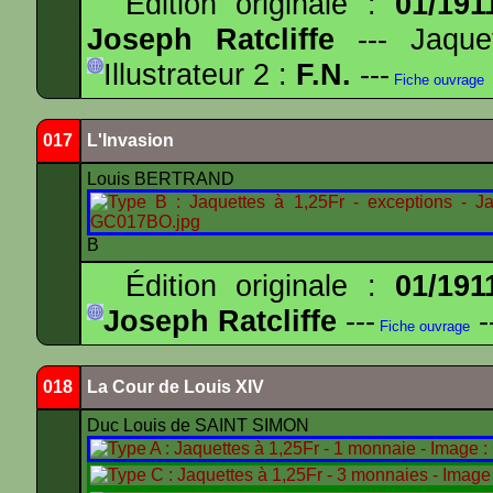
Édition originale :
01/191
Joseph Ratcliffe
--- Jaqu
Illustrateur 2 :
F.N.
---
Fiche ouvrage
017
L'Invasion
Louis BERTRAND
B
Édition originale :
01/191
Joseph Ratcliffe
---
-
Fiche ouvrage
018
La Cour de Louis XIV
Duc Louis de SAINT SIMON