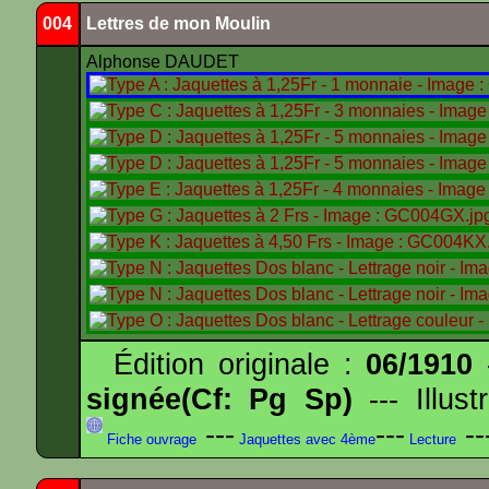
004
Lettres de mon Moulin
Alphonse DAUDET
Édition originale :
06/1910
-
signée(Cf: Pg Sp)
--- Illus
---
---
--
Fiche ouvrage
Jaquettes avec 4ème
Lecture