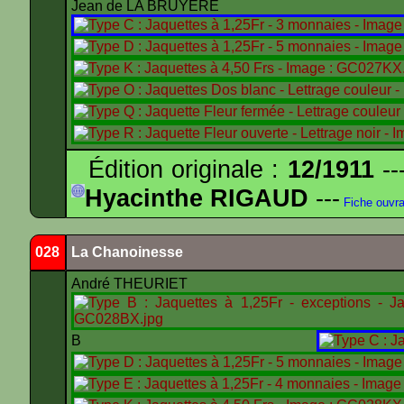
Jean de LA BRUYÈRE
Édition originale :
12/1911
--
Hyacinthe RIGAUD
---
Fiche ouvr
028
La Chanoinesse
André THEURIET
B