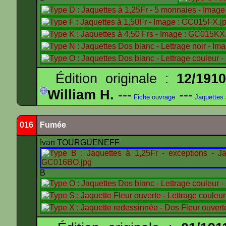
Édition originale :
12/191
William H.
---
---
Fiche ouvrage
Jaquettes
016
Fumée
Ivan TOURGUENEFF
B