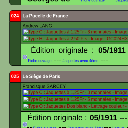
Fiche ouvrage
Jaquet
024
La Pucelle de France
Andrew LANG
Édition originale :
05/1911
---
---
Fiche ouvrage
Jaquettes avec 4ème
025
Le Siège de Paris
Francisque SARCEY
Édition originale :
05/1911
---
--
---
---
-