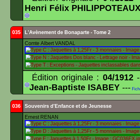
Henri Félix PHILIPPOTEAU
035
L'Avènement de Bonaparte - Tome 2
Comte Albert VANDAL
Édition originale :
04/1912
-
Jean-Baptiste ISABEY
---
Fich
036
Souvenirs d'Enfance et de Jeunesse
Ernest RENAN