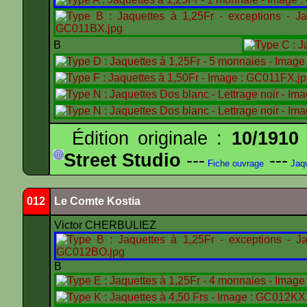
B
Édition originale :
10/1910
Street Studio
---
---
Fiche ouvrage
Jaqu
012
Le Comte Kostia
Victor CHERBULIEZ
B