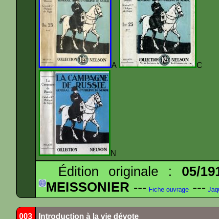
A
N
Édition originale :
05/19
MEISSONIER
---
---
Fiche ouvrage
Jaq
003
Introduction à la vie dévote