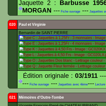
Jaquette 2 :
Barbusse 195
MORGAN
---
---
Fiche ouvrage
Jaquettes 
020
Paul et Virginie
Bernardin de SAINT PIERRE
Édition originale :
03/1911
---
---
---
---
Fiche ouvrage
Jaquettes avec 4ème
Lecture
021
Mémoires d'Outre-Tombe
Vicomte François-René de CHATEAUBRIAND