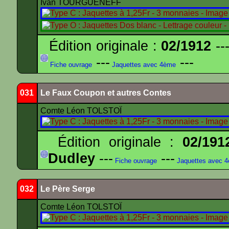
Ivan TOURGUENEFF
Édition originale :
02/1912
---
---
---
Fiche ouvrage
Jaquettes avec 4ème
031
Le Faux Coupon et autres Contes
Comte Léon TOLSTOÏ
Édition originale :
02/191
Dudley
---
---
Fiche ouvrage
Jaquettes avec 
032
Le Père Serge
Comte Léon TOLSTOÏ