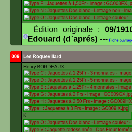
Édition originale :
09/191
Edouard (d`aprés)
---
Fiche ouvrag
009
Les Roquevillard
Henry BORDEAUX
K