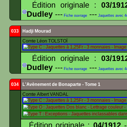
Édition originale :
03/191
Dudley
---
---
Fiche ouvrage
Jaquettes avec 
033
Hadji Mourad
Comte Léon TOLSTOÏ
Édition originale :
03/191
Dudley
---
---
Fiche ouvrage
Jaquettes avec 
034
L'Avènement de Bonaparte - Tome 1
Comte Albert VANDAL
Édition originale :
04/1912
-