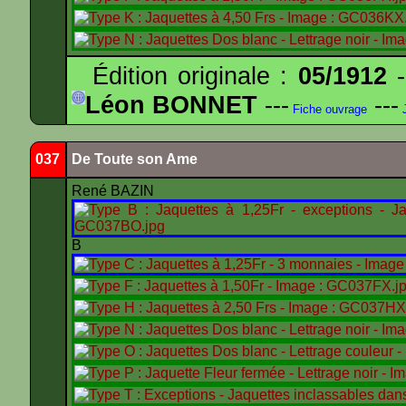
Édition originale :
05/1912
-
Léon BONNET
---
---
Fiche ouvrage
J
037
De Toute son Ame
René BAZIN
B