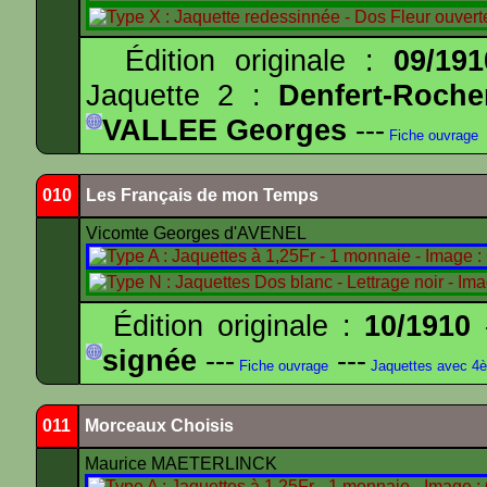
Édition originale :
09/191
Jaquette 2 :
Denfert-Roche
VALLEE Georges
---
Fiche ouvrage
010
Les Français de mon Temps
Vicomte Georges d'AVENEL
Édition originale :
10/1910
-
signée
---
---
Fiche ouvrage
Jaquettes avec 4
011
Morceaux Choisis
Maurice MAETERLINCK