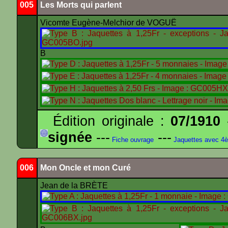
005
Les Morts qui parlent
Vicomte Eugène-Melchior de VOGUË
B
Édition originale :
07/1910
-
signée
---
---
Fiche ouvrage
Jaquettes avec 4
006
Mon Oncle et mon Curé
Jean de la BRÈTE