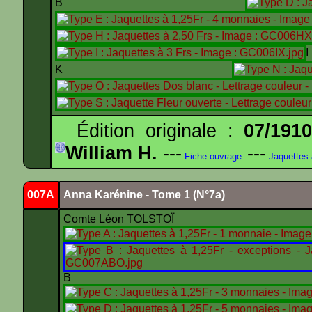
B
K
Édition originale :
07/191
William H.
---
---
Fiche ouvrage
Jaquettes
007A
Anna Karénine - Tome 1 (N°7a)
Comte Léon TOLSTOÏ
B