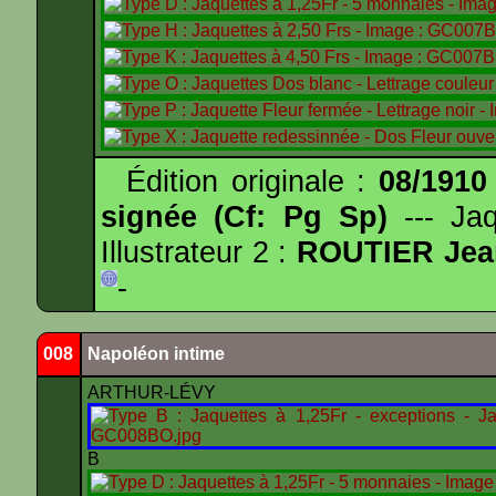
Édition originale :
08/1910
signée (Cf: Pg Sp)
--- Ja
Illustrateur 2 :
ROUTIER Jea
-
008
Napoléon intime
ARTHUR-LÉVY
B