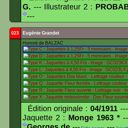
G.
--- Illustrateur 2 :
PROBA
---
023
Eugénie Grandet
Honoré de BALZAC
Édition originale :
04/1911
---
Jaquette 2 :
Monge 1963 *
--
Georges de
---
---