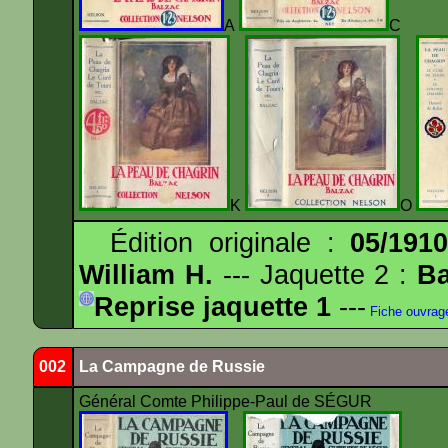
A
K
O
Édition originale :
05/191
William H.
--- Jaquette 2 :
Ba
Reprise jaquette 1
---
Fiche ouvrag
002
La Campagne de Russie
Général Comte Philippe-Paul de SÉGUR