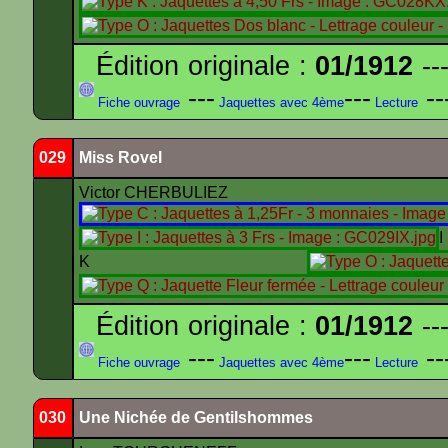
Édition originale :
01/1912
---
---
---
--
Fiche ouvrage
Jaquettes avec 4ème
Lecture
029
Miss Rovel
Victor CHERBULIEZ
K
Édition originale :
01/1912
---
---
---
--
Fiche ouvrage
Jaquettes avec 4ème
Lecture
030
Une Nichée de Gentilshommes