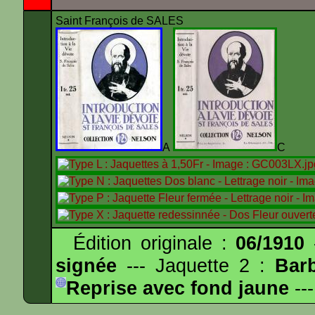
Saint François de SALES
A
Édition originale :
06/1910
-
signée
--- Jaquette 2 :
Bar
Reprise avec fond jaune
---