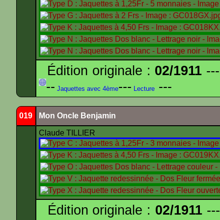
Édition originale :
02/1911
---
--
---
---
Jaquettes avec 4ème
Lecture
019
Mon Oncle Benjamin
Claude TILLIER
Édition originale :
02/1911
---