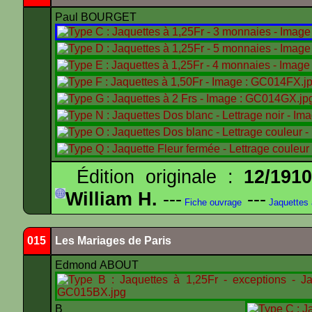
Paul BOURGET
Édition originale :
12/191
William H.
---
---
Fiche ouvrage
Jaquettes
015
Les Mariages de Paris
Edmond ABOUT
B