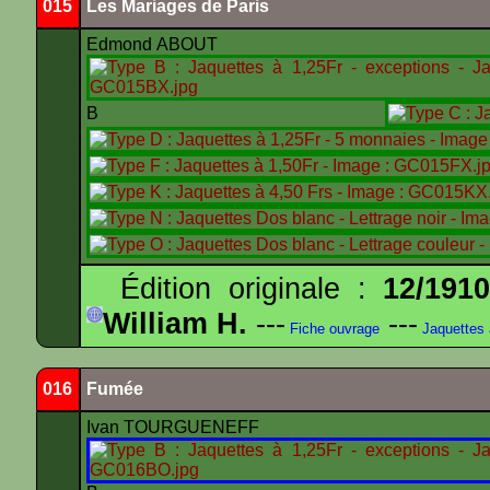
015
Les Mariages de Paris
Edmond ABOUT
B
Édition originale :
12/191
William H.
---
---
Fiche ouvrage
Jaquettes
016
Fumée
Ivan TOURGUENEFF