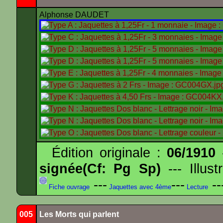
Alphonse DAUDET
Édition originale :
06/1910
-
signée(Cf: Pg Sp)
--- Illus
---
---
--
Fiche ouvrage
Jaquettes avec 4ème
Lecture
005
Les Morts qui parlent