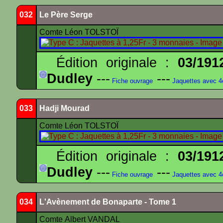
032
Le Père Serge
Comte Léon TOLSTOÏ
Édition originale :
03/191
Dudley
---
---
Fiche ouvrage
Jaquettes avec 
033
Hadji Mourad
Comte Léon TOLSTOÏ
Édition originale :
03/191
Dudley
---
---
Fiche ouvrage
Jaquettes avec 
034
L'Avènement de Bonaparte - Tome 1
Comte Albert VANDAL