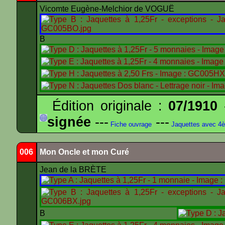
Vicomte Eugène-Melchior de VOGUË
B
Édition originale :
07/1910
-
signée
---
---
Fiche ouvrage
Jaquettes avec 4
006
Mon Oncle et mon Curé
Jean de la BRÈTE
B