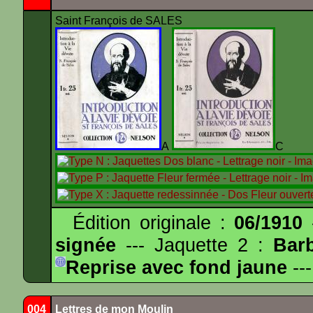
Saint François de SALES
A
Édition originale :
06/1910
-
signée
--- Jaquette 2 :
Bar
Reprise avec fond jaune
---
004
Lettres de mon Moulin