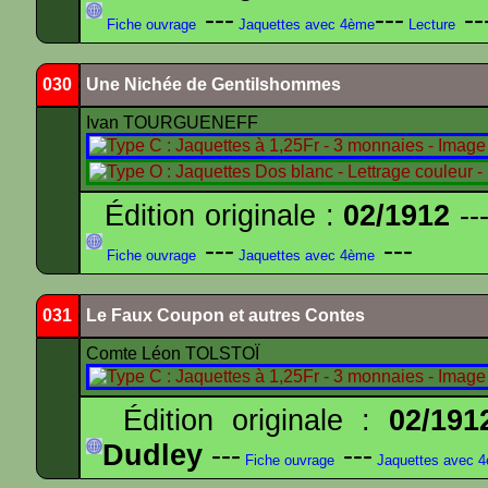
---
---
--
Fiche ouvrage
Jaquettes avec 4ème
Lecture
030
Une Nichée de Gentilshommes
Ivan TOURGUENEFF
Édition originale :
02/1912
---
---
---
Fiche ouvrage
Jaquettes avec 4ème
031
Le Faux Coupon et autres Contes
Comte Léon TOLSTOÏ
Édition originale :
02/191
Dudley
---
---
Fiche ouvrage
Jaquettes avec 