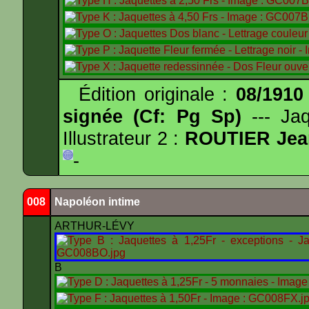
Édition originale :
08/1910
signée (Cf: Pg Sp)
--- Ja
Illustrateur 2 :
ROUTIER Jea
-
008
Napoléon intime
ARTHUR-LÉVY
B