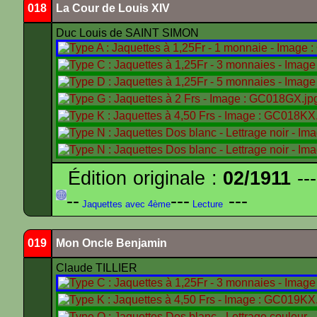
018
La Cour de Louis XIV
Duc Louis de SAINT SIMON
Édition originale :
02/1911
---
--
---
---
Jaquettes avec 4ème
Lecture
019
Mon Oncle Benjamin
Claude TILLIER