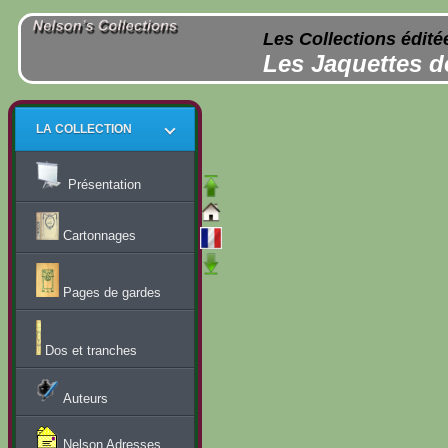
Les Collections édité
Les Jaquettes d
LA COLLECTION
Présentation
Cartonnages
Pages de gardes
Dos et tranches
Auteurs
Nelson Adresses