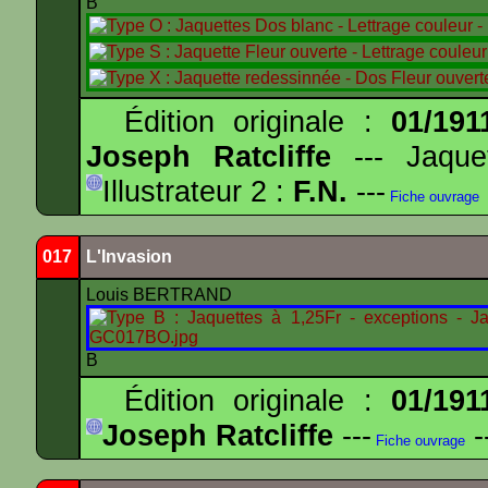
B
Édition originale :
01/191
Joseph Ratcliffe
--- Jaqu
Illustrateur 2 :
F.N.
---
Fiche ouvrage
017
L'Invasion
Louis BERTRAND
B
Édition originale :
01/191
Joseph Ratcliffe
---
-
Fiche ouvrage