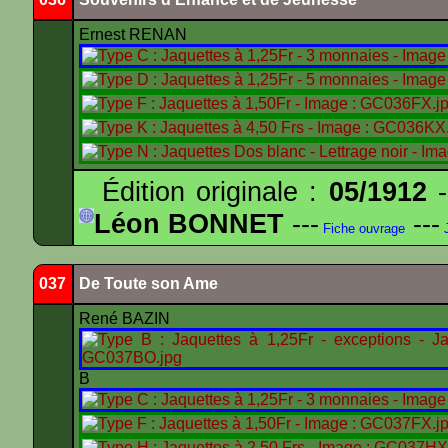
Ernest RENAN
Édition originale :
05/1912
-
Léon BONNET
---
---
Fiche ouvrage
J
037
De Toute son Ame
René BAZIN
B