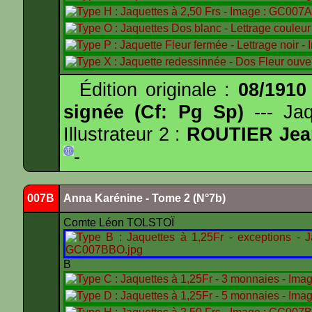
Édition originale :
08/1910
signée (Cf: Pg Sp)
--- Ja
Illustrateur 2 :
ROUTIER Jea
-
007B
Anna Karénine - Tome 2 (N°7b)
Comte Léon TOLSTOÏ
B