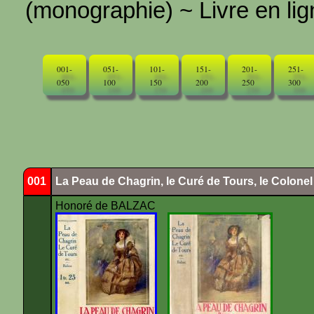
(monographie) ~ Livre en ligne
001-
051-
101-
151-
201-
251-
050
100
150
200
250
300
001
La Peau de Chagrin, le Curé de Tours, le Colone
Honoré de BALZAC