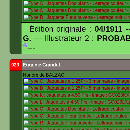
Édition originale :
04/1911
--
G.
--- Illustrateur 2 :
PROBA
---
023
Eugénie Grandet
Honoré de BALZAC