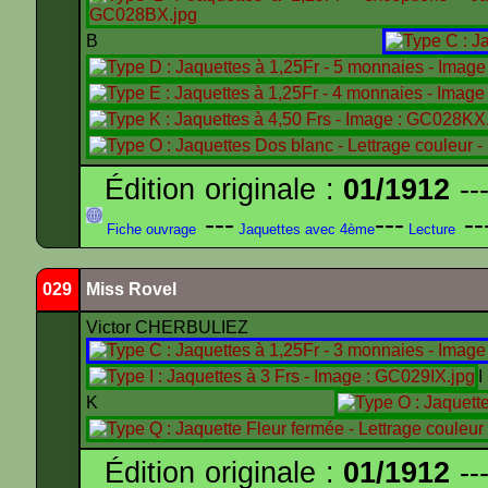
B
Édition originale :
01/1912
---
---
---
--
Fiche ouvrage
Jaquettes avec 4ème
Lecture
029
Miss Rovel
Victor CHERBULIEZ
K
Édition originale :
01/1912
---