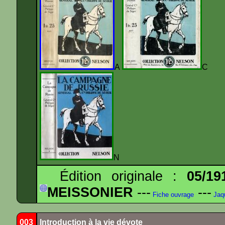
A
N
Édition originale :
05/19
MEISSONIER
---
---
Fiche ouvrage
Jaq
003
Introduction à la vie dévote