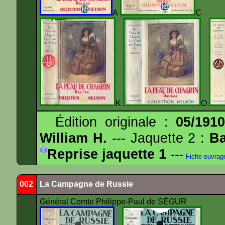
A
K
O
Édition originale :
05/191
William H.
--- Jaquette 2 :
Ba
Reprise jaquette 1
---
Fiche ouvrag
002
La Campagne de Russie
Général Comte Philippe-Paul de SÉGUR