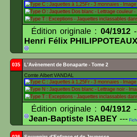
Édition originale :
04/1912
-
Henri Félix PHILIPPOTEAU
035
L'Avènement de Bonaparte - Tome 2
Comte Albert VANDAL
Édition originale :
04/1912
-
Jean-Baptiste ISABEY
---
Fich
036
Souvenirs d'Enfance et de Jeunesse