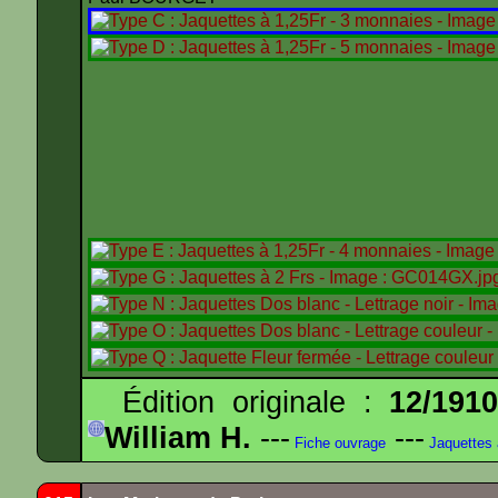
Édition originale :
12/191
William H.
---
---
Fiche ouvrage
Jaquettes