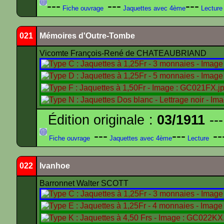
---
---
---
Fiche ouvrage
Jaquettes avec 4ème
Lecture
021
Mémoires d'Outre-Tombe
Vicomte François-René de CHATEAUBRIAND
Édition originale :
03/1911
---
---
---
--
Fiche ouvrage
Jaquettes avec 4ème
Lecture
022
Ivanhoe
Barronnet Walter SCOTT