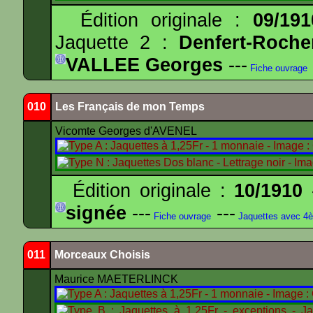
Édition originale :
09/191
Jaquette 2 :
Denfert-Roche
VALLEE Georges
---
Fiche ouvrage
010
Les Français de mon Temps
Vicomte Georges d'AVENEL
Édition originale :
10/1910
-
signée
---
---
Fiche ouvrage
Jaquettes avec 4
011
Morceaux Choisis
Maurice MAETERLINCK