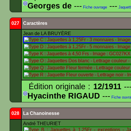
Georges de
---
---
Fiche ouvrage
Jaquet
027
Caractères
Jean de LA BRUYÈRE
Édition originale :
12/1911
--
Hyacinthe RIGAUD
---
Fiche ouvr
028
La Chanoinesse
André THEURIET