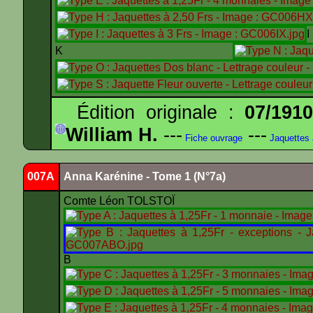
K
Édition originale :
07/191
William H.
---
---
Fiche ouvrage
Jaquettes
007A
Anna Karénine - Tome 1 (N°7a)
Comte Léon TOLSTOÏ
B