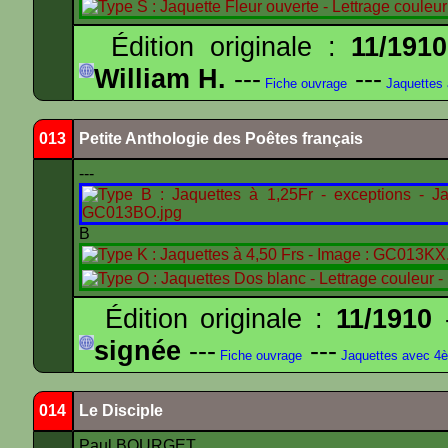
Édition originale :
11/1910
William H.
---
---
Fiche ouvrage
Jaquettes
013
Petite Anthologie des Poêtes français
---
B
Édition originale :
11/1910
-
signée
---
---
Fiche ouvrage
Jaquettes avec 4
014
Le Disciple
Paul BOURGET