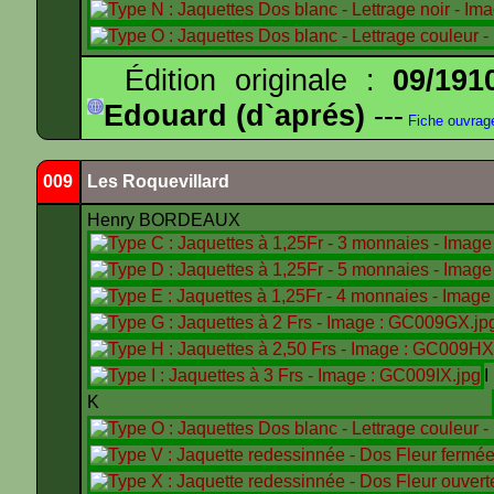
Édition originale :
09/191
Edouard (d`aprés)
---
Fiche ouvrag
009
Les Roquevillard
Henry BORDEAUX
K