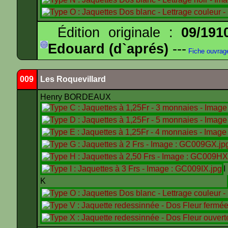
Édition originale :
09/191
Edouard (d`aprés)
---
Fiche ouvrag
009
Les Roquevillard
Henry BORDEAUX
K