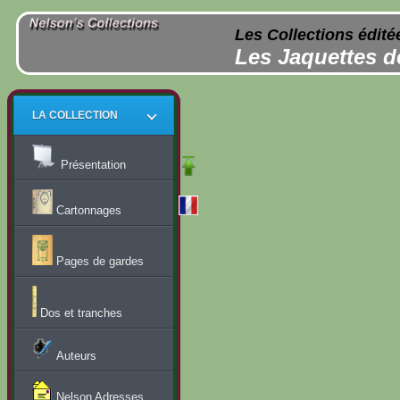
Les Collections édité
Les Jaquettes d
LA COLLECTION
Présentation
Cartonnages
Pages de gardes
Dos et tranches
Auteurs
Nelson Adresses