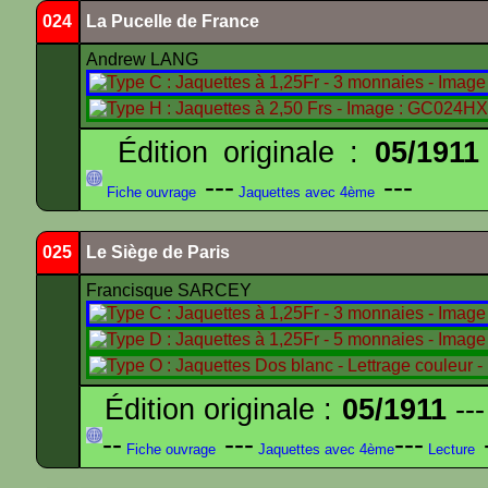
024
La Pucelle de France
Andrew LANG
Édition originale :
05/1911
---
---
Fiche ouvrage
Jaquettes avec 4ème
025
Le Siège de Paris
Francisque SARCEY
Édition originale :
05/1911
---
--
---
---
-
Fiche ouvrage
Jaquettes avec 4ème
Lecture