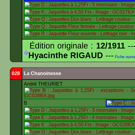
Édition originale :
12/1911
--
Hyacinthe RIGAUD
---
Fiche ouvr
028
La Chanoinesse
André THEURIET
B