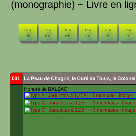
(monographie) ~ Livre en ligne
001-
051-
101-
151-
201-
251-
050
100
150
200
250
300
001
La Peau de Chagrin, le Curé de Tours, le Colone
Honoré de BALZAC