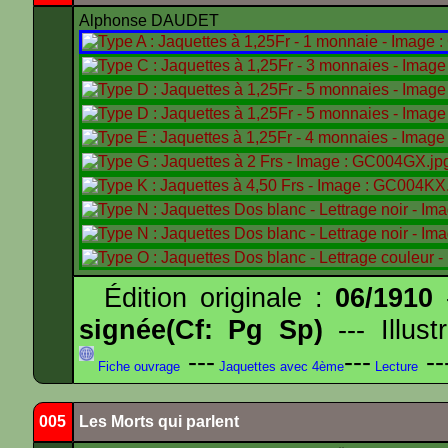
Alphonse DAUDET
Édition originale :
06/1910
-
signée(Cf: Pg Sp)
--- Illus
---
---
--
Fiche ouvrage
Jaquettes avec 4ème
Lecture
005
Les Morts qui parlent