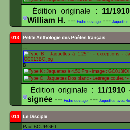
Édition originale :
11/1910
William H.
---
---
Fiche ouvrage
Jaquettes
013
Petite Anthologie des Poêtes français
---
B
Édition originale :
11/1910
-
signée
---
---
Fiche ouvrage
Jaquettes avec 4
014
Le Disciple
Paul BOURGET