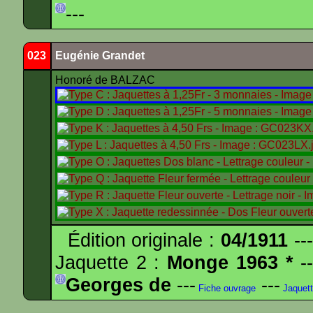
---
023
Eugénie Grandet
Honoré de BALZAC
Édition originale :
04/1911
---
Jaquette 2 :
Monge 1963 *
--
Georges de
---
---
Fiche ouvrage
Jaquet