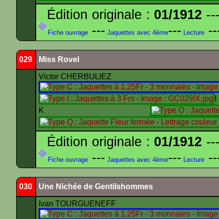
Édition originale :
01/1912
---
---
---
--
Fiche ouvrage
Jaquettes avec 4ème
Lecture
029
Miss Rovel
Victor CHERBULIEZ
K
Édition originale :
01/1912
---
---
---
--
Fiche ouvrage
Jaquettes avec 4ème
Lecture
030
Une Nichée de Gentilshommes
Ivan TOURGUENEFF