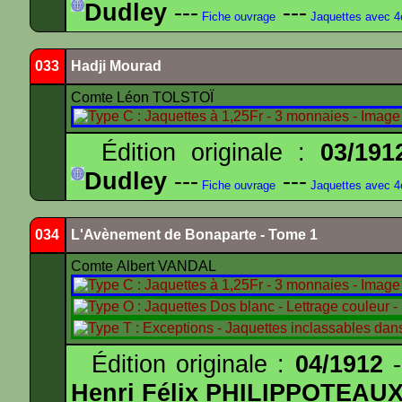
Dudley
---
---
Fiche ouvrage
Jaquettes avec 
033
Hadji Mourad
Comte Léon TOLSTOÏ
Édition originale :
03/191
Dudley
---
---
Fiche ouvrage
Jaquettes avec 
034
L'Avènement de Bonaparte - Tome 1
Comte Albert VANDAL
Édition originale :
04/1912
-
Henri Félix PHILIPPOTEAU