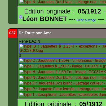
Édition originale :
05/1912
-
Léon BONNET
---
---
Fiche ouvrage
J
037
De Toute son Ame
René BAZIN
B
Édition originale :
05/1912
-