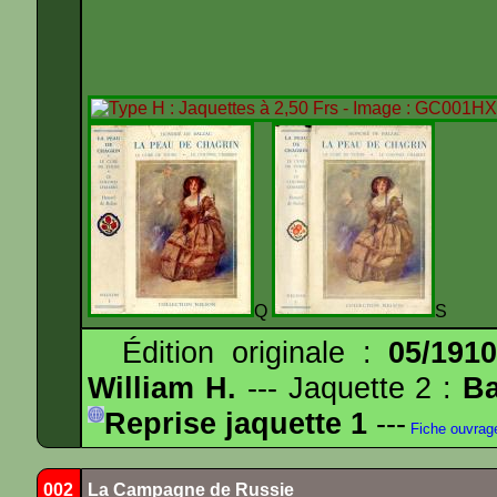
Q
S
Édition originale :
05/191
William H.
--- Jaquette 2 :
Ba
Reprise jaquette 1
---
Fiche ouvrag
002
La Campagne de Russie