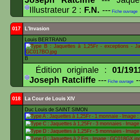
Illustrateur 2 :
F.N.
---
Fiche ouvrage
017
L'Invasion
Louis BERTRAND
B
Édition originale :
01/191
Joseph Ratcliffe
---
-
Fiche ouvrage
018
La Cour de Louis XIV
Duc Louis de SAINT SIMON