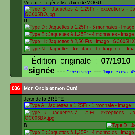
Vicomte Eugène-Melchior de VOGUË
B
Édition originale :
07/1910
-
signée
---
---
Fiche ouvrage
Jaquettes avec 4
006
Mon Oncle et mon Curé
Jean de la BRÈTE
B