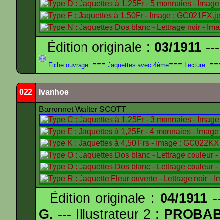
Édition originale :
03/1911
---
---
---
--
Fiche ouvrage
Jaquettes avec 4ème
Lecture
022
Ivanhoe
Barronnet Walter SCOTT
Édition originale :
04/1911
--
G.
--- Illustrateur 2 :
PROBA