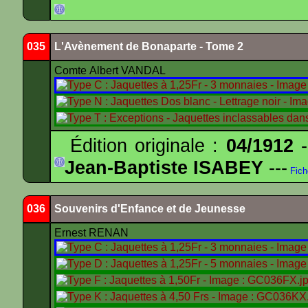
035
L'Avènement de Bonaparte - Tome 2
Comte Albert VANDAL
Édition originale :
04/1912
-
Jean-Baptiste ISABEY
---
Fich
036
Souvenirs d'Enfance et de Jeunesse
Ernest RENAN