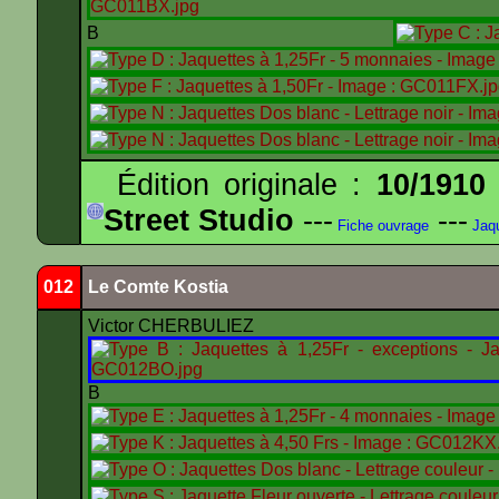
B
Édition originale :
10/1910
Street Studio
---
---
Fiche ouvrage
Jaqu
012
Le Comte Kostia
Victor CHERBULIEZ
B