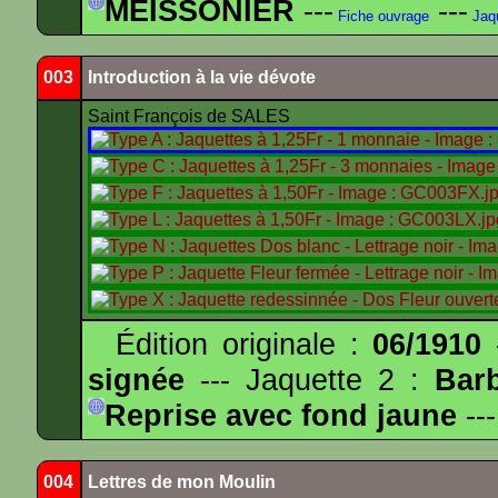
MEISSONIER
---
---
Fiche ouvrage
Jaq
003
Introduction à la vie dévote
Saint François de SALES
Édition originale :
06/1910
-
signée
--- Jaquette 2 :
Bar
Reprise avec fond jaune
---
004
Lettres de mon Moulin