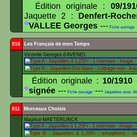
Édition originale :
09/191
Jaquette 2 :
Denfert-Roche
VALLEE Georges
---
Fiche ouvrage
010
Les Français de mon Temps
Vicomte Georges d'AVENEL
Édition originale :
10/1910
-
signée
---
---
Fiche ouvrage
Jaquettes avec 4
011
Morceaux Choisis
Maurice MAETERLINCK