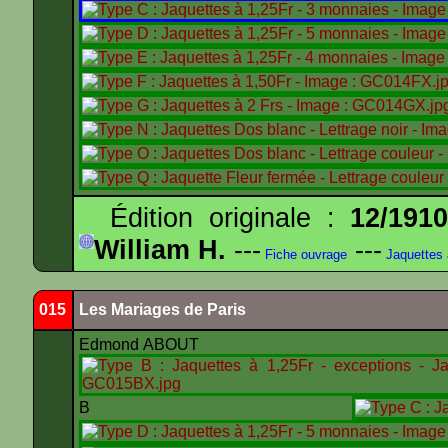
Édition originale :
12/191
William H.
---
---
Fiche ouvrage
Jaquettes
015
Les Mariages de Paris
Edmond ABOUT
B