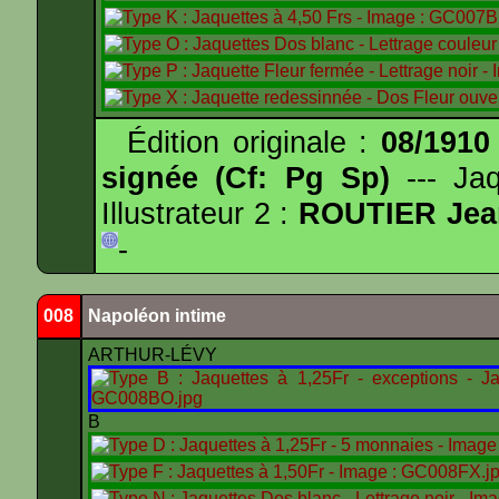
Édition originale :
08/1910
signée (Cf: Pg Sp)
--- Ja
Illustrateur 2 :
ROUTIER Jea
-
008
Napoléon intime
ARTHUR-LÉVY
B