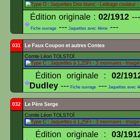
Édition originale :
02/1912
---
---
---
Fiche ouvrage
Jaquettes avec 4ème
031
Le Faux Coupon et autres Contes
Comte Léon TOLSTOÏ
Édition originale :
02/191
Dudley
---
---
Fiche ouvrage
Jaquettes avec 
032
Le Père Serge
Comte Léon TOLSTOÏ
Édition originale :
03/191