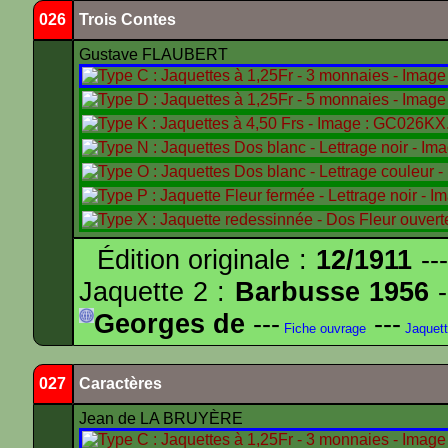
026
Trois Contes
Gustave FLAUBERT
Édition originale :
12/1911
---
Jaquette 2 :
Barbusse 1956
-
Georges de
---
---
Fiche ouvrage
Jaquet
027
Caractères
Jean de LA BRUYÈRE