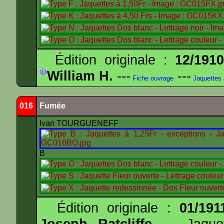
Édition originale :
12/191
William H.
---
---
Fiche ouvrage
Jaquettes
016
Fumée
Ivan TOURGUENEFF
B
Édition originale :
01/191
Joseph Ratcliffe
--- Jaqu