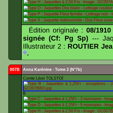
Édition originale :
08/1910
signée (Cf: Pg Sp)
--- Ja
Illustrateur 2 :
ROUTIER Jea
-
007B
Anna Karénine - Tome 2 (N°7b)
Comte Léon TOLSTOÏ
B