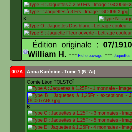
K
Édition originale :
07/191
William H.
---
---
Fiche ouvrage
Jaquettes
007A
Anna Karénine - Tome 1 (N°7a)
Comte Léon TOLSTOÏ
B