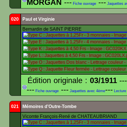
MORGAN
---
---
Fiche ouvrage
Jaquettes 
020
Paul et Virginie
Bernardin de SAINT PIERRE
Édition originale :
03/1911
---
---
---
---
Fiche ouvrage
Jaquettes avec 4ème
Lecture
021
Mémoires d'Outre-Tombe
Vicomte François-René de CHATEAUBRIAND