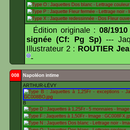
Édition originale :
08/1910
signée (Cf: Pg Sp)
--- Ja
Illustrateur 2 :
ROUTIER Jea
-
008
Napoléon intime
ARTHUR-LÉVY
B