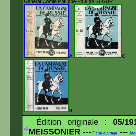
Général Comte Philippe-Paul de SÉGUR
A
N
Édition originale :
05/19
MEISSONIER
---
---
Fiche ouvrage
Jaq