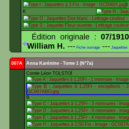
K
Édition originale :
07/191
William H.
---
---
Fiche ouvrage
Jaquettes
007A
Anna Karénine - Tome 1 (N°7a)
Comte Léon TOLSTOÏ
B