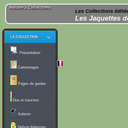
Les Collections édité
Les Jaquettes d
LA COLLECTION
Présentation
Cartonnages
Pages de gardes
Dos et tranches
Auteurs
Nelson Adresses