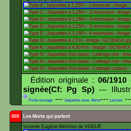
Édition originale :
06/1910
-
signée(Cf: Pg Sp)
--- Illus
---
---
--
Fiche ouvrage
Jaquettes avec 4ème
Lecture
005
Les Morts qui parlent
Vicomte Eugène-Melchior de VOGUË