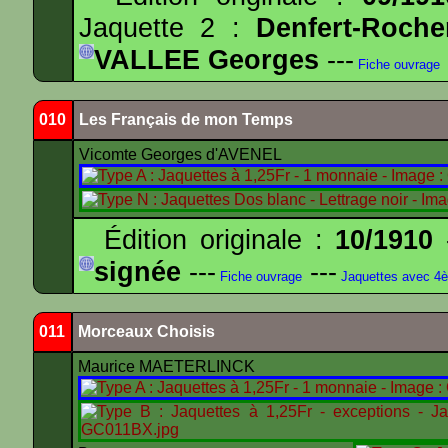
Jaquette 2 :
Denfert-Roche
VALLEE Georges
---
Fiche ouvrage
010
Les Français de mon Temps
Vicomte Georges d'AVENEL
Édition originale :
10/1910
-
signée
---
---
Fiche ouvrage
Jaquettes avec 4
011
Morceaux Choisis
Maurice MAETERLINCK