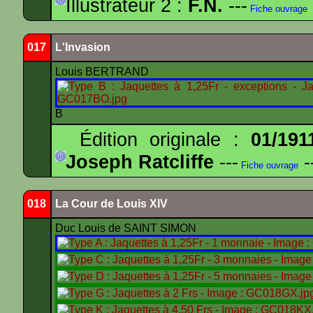
Illustrateur 2 :
F.N.
---
Fiche ouvrage
017
L'Invasion
Louis BERTRAND
B
Édition originale :
01/191
Joseph Ratcliffe
---
-
Fiche ouvrage
018
La Cour de Louis XIV
Duc Louis de SAINT SIMON