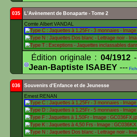
035
L'Avènement de Bonaparte - Tome 2
Comte Albert VANDAL
Édition originale :
04/1912
-
Jean-Baptiste ISABEY
---
Fich
036
Souvenirs d'Enfance et de Jeunesse
Ernest RENAN