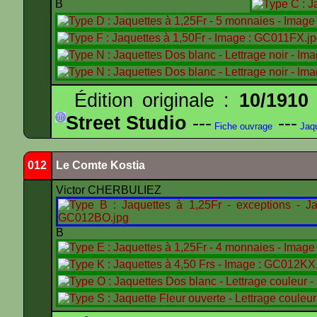
B
Édition originale :
10/1910
Street Studio
---
---
Fiche ouvrage
Jaqu
012
Le Comte Kostia
Victor CHERBULIEZ
B