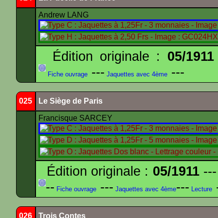
Andrew LANG
Édition originale :
05/1911
---
---
Fiche ouvrage
Jaquettes avec 4ème
025
Le Siège de Paris
Francisque SARCEY
Édition originale :
05/1911
---
--
---
---
-
Fiche ouvrage
Jaquettes avec 4ème
Lecture
026
Trois Contes