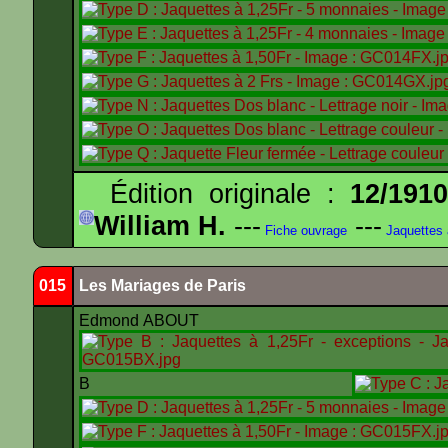
Édition originale :
12/191
William H.
---
---
Fiche ouvrage
Jaquettes
015
Les Mariages de Paris
Edmond ABOUT
B