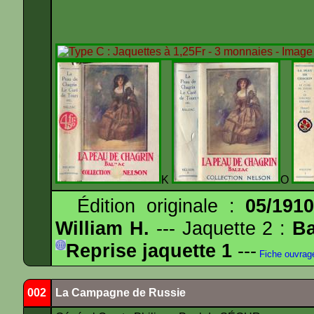
K
O
Édition originale :
05/191
William H.
--- Jaquette 2 :
Ba
Reprise jaquette 1
---
Fiche ouvrag
002
La Campagne de Russie