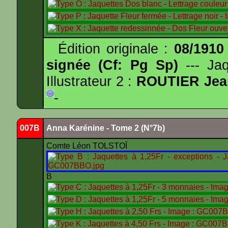
Édition originale :
08/1910
signée (Cf: Pg Sp)
--- Ja
Illustrateur 2 :
ROUTIER Jea
-
007B
Anna Karénine - Tome 2 (N°7b)
Comte Léon TOLSTOÏ
B