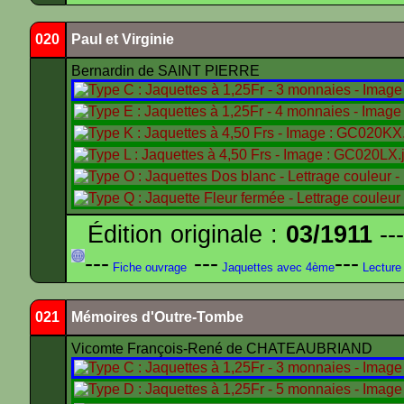
020
Paul et Virginie
Bernardin de SAINT PIERRE
Édition originale :
03/1911
---
---
---
---
Fiche ouvrage
Jaquettes avec 4ème
Lecture
021
Mémoires d'Outre-Tombe
Vicomte François-René de CHATEAUBRIAND