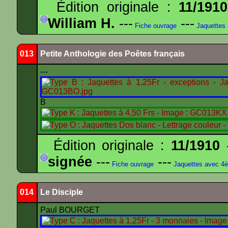
Édition originale :
11/1910
William H.
---
---
Fiche ouvrage
Jaquettes
013
Petite Anthologie des Poêtes français
---
B
Édition originale :
11/1910
-
signée
---
---
Fiche ouvrage
Jaquettes avec 4
014
Le Disciple
Paul BOURGET