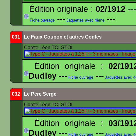
Édition originale :
02/1912
---
---
---
Fiche ouvrage
Jaquettes avec 4ème
031
Le Faux Coupon et autres Contes
Comte Léon TOLSTOÏ
Édition originale :
02/191
Dudley
---
---
Fiche ouvrage
Jaquettes avec 
032
Le Père Serge
Comte Léon TOLSTOÏ
Édition originale :
03/191
Dudley
---
---
Fiche ouvrage
Jaquettes avec 