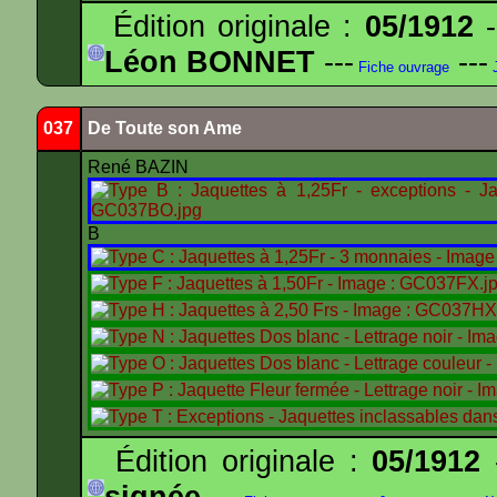
Édition originale :
05/1912
-
Léon BONNET
---
---
Fiche ouvrage
J
037
De Toute son Ame
René BAZIN
B
Édition originale :
05/1912
-
signée
---
---