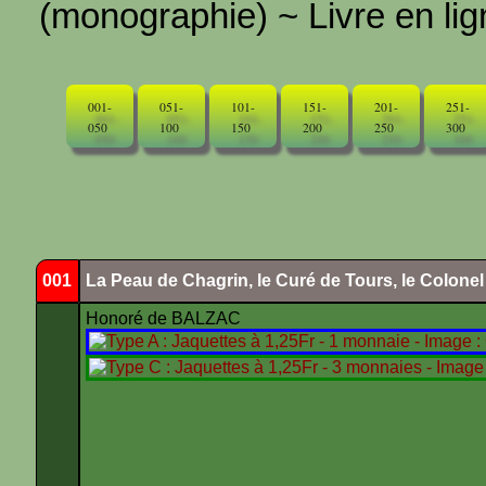
(monographie) ~ Livre en ligne
001-
051-
101-
151-
201-
251-
050
100
150
200
250
300
001
La Peau de Chagrin, le Curé de Tours, le Colone
Honoré de BALZAC