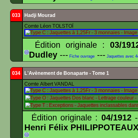
033
Hadji Mourad
Comte Léon TOLSTOÏ
Édition originale :
03/191
Dudley
---
---
Fiche ouvrage
Jaquettes avec 
034
L'Avènement de Bonaparte - Tome 1
Comte Albert VANDAL
Édition originale :
04/1912
-
Henri Félix PHILIPPOTEAU