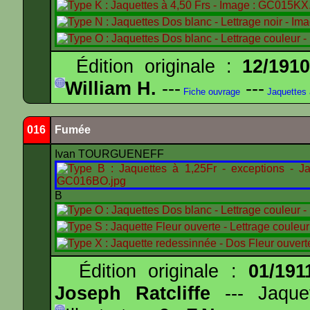
Édition originale :
12/191
William H.
---
---
Fiche ouvrage
Jaquettes
016
Fumée
Ivan TOURGUENEFF
B
Édition originale :
01/191
Joseph Ratcliffe
--- Jaqu