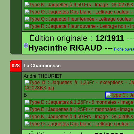
Édition originale :
12/1911
--
Hyacinthe RIGAUD
---
Fiche ouvr
028
La Chanoinesse
André THEURIET
B