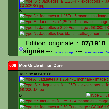
B
Édition originale :
07/1910
-
signée
---
---
Fiche ouvrage
Jaquettes avec 4
006
Mon Oncle et mon Curé
Jean de la BRÈTE
B