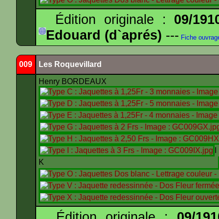
Édition originale :
09/191
Edouard (d`aprés)
---
Fiche ouvrag
009
Les Roquevillard
Henry BORDEAUX
K
Édition originale :
09/191