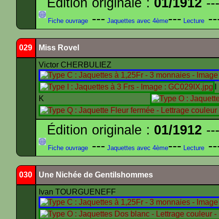
Édition originale :
01/1912
---
---
---
--
Fiche ouvrage
Jaquettes avec 4ème
Lecture
029
Miss Rovel
Victor CHERBULIEZ
K
Édition originale :
01/1912
---
---
---
--
Fiche ouvrage
Jaquettes avec 4ème
Lecture
030
Une Nichée de Gentilshommes
Ivan TOURGUENEFF