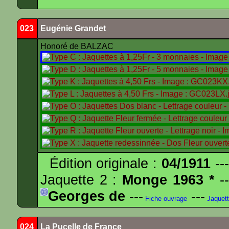
023
Eugénie Grandet
Honoré de BALZAC
Édition originale :
04/1911
---
Jaquette 2 :
Monge 1963 *
--
Georges de
---
---
Fiche ouvrage
Jaquet
024
La Pucelle de France