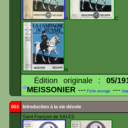
A
N
Édition originale :
05/19
MEISSONIER
---
---
Fiche ouvrage
Jaq
003
Introduction à la vie dévote
Saint François de SALES