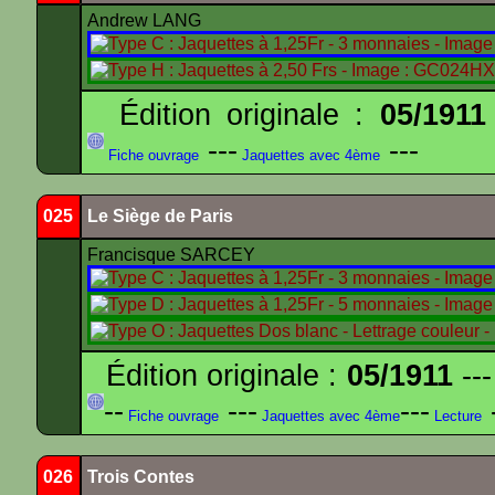
Andrew LANG
Édition originale :
05/1911
---
---
Fiche ouvrage
Jaquettes avec 4ème
025
Le Siège de Paris
Francisque SARCEY
Édition originale :
05/1911
---
--
---
---
-
Fiche ouvrage
Jaquettes avec 4ème
Lecture
026
Trois Contes