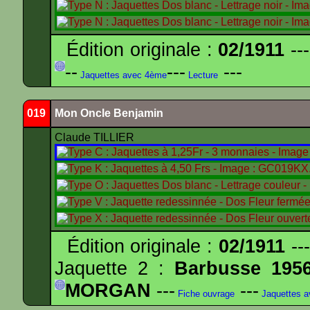
Édition originale :
02/1911
---
--
---
---
Jaquettes avec 4ème
Lecture
019
Mon Oncle Benjamin
Claude TILLIER
Édition originale :
02/1911
---
Jaquette 2 :
Barbusse 195
MORGAN
---
---
Fiche ouvrage
Jaquettes 