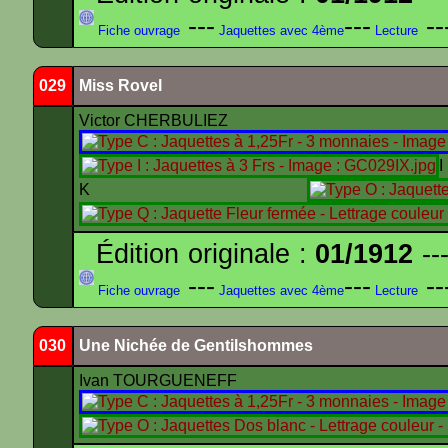
---
---
--
Fiche ouvrage
Jaquettes avec 4ème
Lecture
029
Miss Rovel
Victor CHERBULIEZ
K
Édition originale :
01/1912
---
---
---
--
Fiche ouvrage
Jaquettes avec 4ème
Lecture
030
Une Nichée de Gentilshommes
Ivan TOURGUENEFF