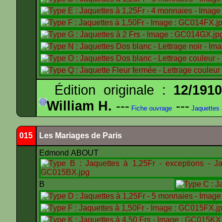
Édition originale :
12/191
William H.
---
---
Fiche ouvrage
Jaquettes
015
Les Mariages de Paris
Edmond ABOUT
B