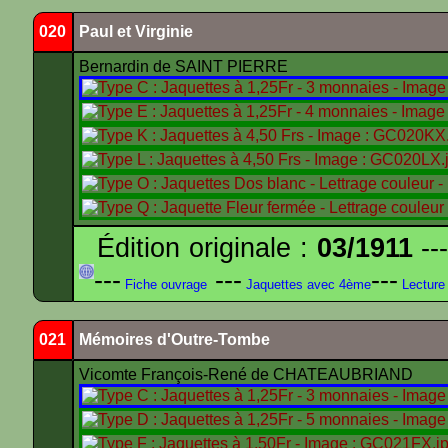
020
Paul et Virginie
Bernardin de SAINT PIERRE
Édition originale :
03/1911
---
---
---
---
Fiche ouvrage
Jaquettes avec 4ème
Lecture
021
Mémoires d'Outre-Tombe
Vicomte François-René de CHATEAUBRIAND