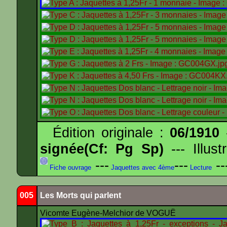
Édition originale :
06/1910
-
signée(Cf: Pg Sp)
--- Illus
---
---
--
Fiche ouvrage
Jaquettes avec 4ème
Lecture
005
Les Morts qui parlent
Vicomte Eugène-Melchior de VOGUË