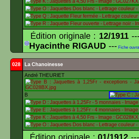
Édition originale :
12/1911
--
Hyacinthe RIGAUD
---
Fiche ouvr
028
La Chanoinesse
André THEURIET
B
Édition originale :
01/1912
---