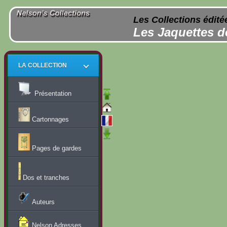
Les Collections édité
Les Jaquettes d
LA COLLECTION
Présentation
Cartonnages
Pages de gardes
Dos et tranches
Auteurs
Nelson Adresses