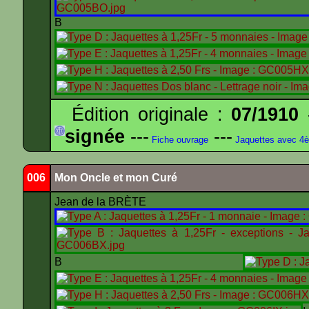
B
Édition originale :
07/1910
-
signée
---
---
Fiche ouvrage
Jaquettes avec 4
006
Mon Oncle et mon Curé
Jean de la BRÈTE
B