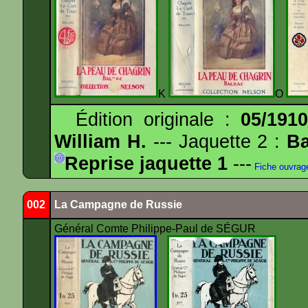
K
O
Édition originale :
05/191
William H.
--- Jaquette 2 :
Ba
Reprise jaquette 1
---
Fiche ouvrag
002
La Campagne de Russie
Général Comte Philippe-Paul de SÉGUR