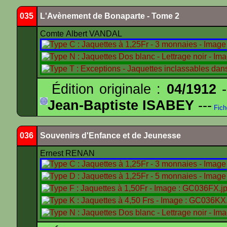
035
L'Avènement de Bonaparte - Tome 2
Comte Albert VANDAL
Édition originale :
04/1912
-
Jean-Baptiste ISABEY
---
Fich
036
Souvenirs d'Enfance et de Jeunesse
Ernest RENAN