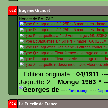
023
Eugénie Grandet
Honoré de BALZAC
Édition originale :
04/1911
---
Jaquette 2 :
Monge 1963 *
--
Georges de
---
---
Fiche ouvrage
Jaquet
024
La Pucelle de France