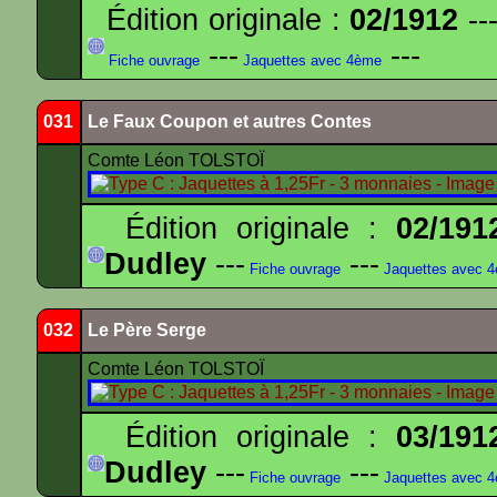
Édition originale :
02/1912
---
---
---
Fiche ouvrage
Jaquettes avec 4ème
031
Le Faux Coupon et autres Contes
Comte Léon TOLSTOÏ
Édition originale :
02/191
Dudley
---
---
Fiche ouvrage
Jaquettes avec 
032
Le Père Serge
Comte Léon TOLSTOÏ
Édition originale :
03/191
Dudley
---
---
Fiche ouvrage
Jaquettes avec 