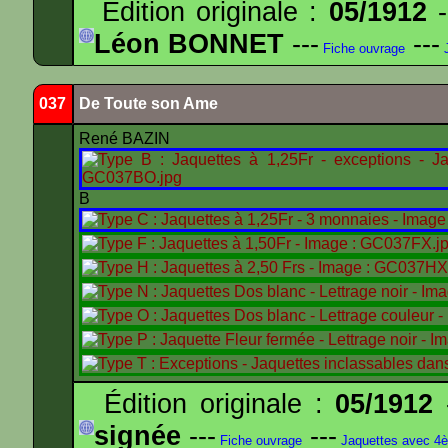
Édition originale :
05/1912
-
Léon BONNET
---
---
Fiche ouvrage
J
037
De Toute son Ame
René BAZIN
B
Édition originale :
05/1912
-
signée
---
---
Fiche ouvrage
Jaquettes avec 4