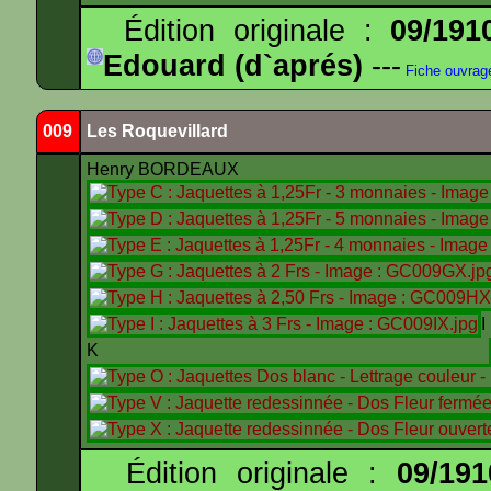
Édition originale :
09/191
Edouard (d`aprés)
---
Fiche ouvrag
009
Les Roquevillard
Henry BORDEAUX
K
Édition originale :
09/191