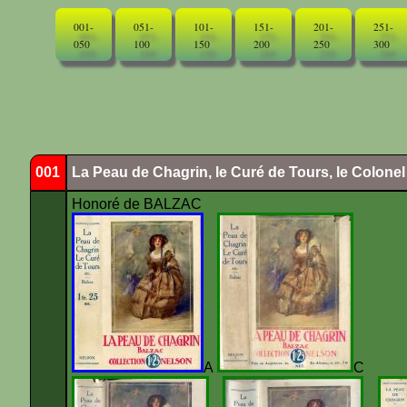
001-
051-
101-
151-
201-
251-
050
100
150
200
250
300
001
La Peau de Chagrin, le Curé de Tours, le Colone
Honoré de BALZAC
A