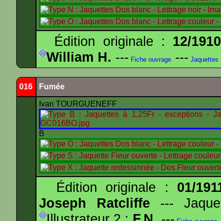
Édition originale :
12/191
William H.
---
---
Fiche ouvrage
Jaquettes
016
Fumée
Ivan TOURGUENEFF
B
Édition originale :
01/191
Joseph Ratcliffe
--- Jaqu
Illustrateur 2 :
F.N.
---