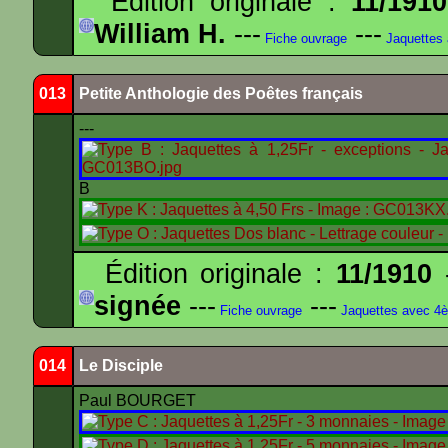
Édition originale :
11/1910
William H.
---
---
Fiche ouvrage
Jaquettes
013
Petite Anthologie des Poêtes français
---
B
Édition originale :
11/1910
-
signée
---
---
Fiche ouvrage
Jaquettes avec 4
014
Le Disciple
Paul BOURGET