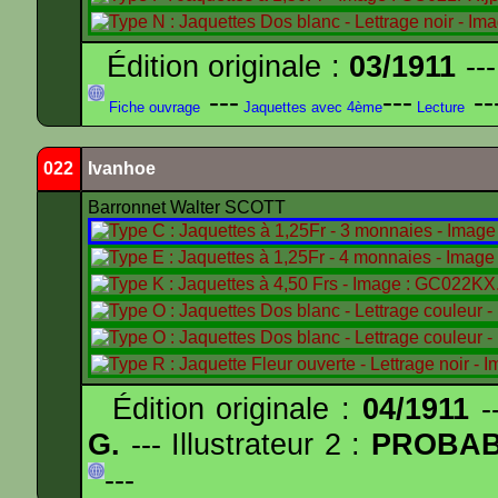
Édition originale :
03/1911
---
---
---
--
Fiche ouvrage
Jaquettes avec 4ème
Lecture
022
Ivanhoe
Barronnet Walter SCOTT
Édition originale :
04/1911
--
G.
--- Illustrateur 2 :
PROBA
---