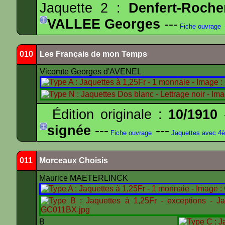
Jaquette 2 :
Denfert-Roche
VALLEE Georges
---
Fiche ouvrage
010
Les Français de mon Temps
Vicomte Georges d'AVENEL
Édition originale :
10/1910
-
signée
---
---
Fiche ouvrage
Jaquettes avec 4
011
Morceaux Choisis
Maurice MAETERLINCK
B