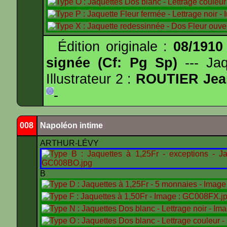
Édition originale :
08/1910
signée (Cf: Pg Sp)
--- Ja
Illustrateur 2 :
ROUTIER Jea
-
008
Napoléon intime
ARTHUR-LÉVY
B