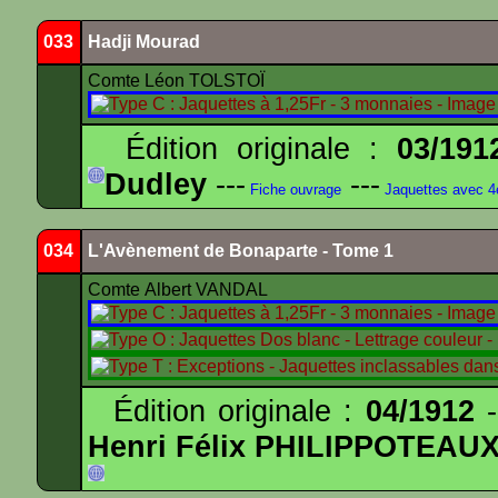
033
Hadji Mourad
Comte Léon TOLSTOÏ
Édition originale :
03/191
Dudley
---
---
Fiche ouvrage
Jaquettes avec 
034
L'Avènement de Bonaparte - Tome 1
Comte Albert VANDAL
Édition originale :
04/1912
-
Henri Félix PHILIPPOTEAU