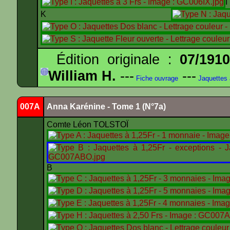
K
Édition originale :
07/191
William H.
---
---
Fiche ouvrage
Jaquettes
007A
Anna Karénine - Tome 1 (N°7a)
Comte Léon TOLSTOÏ
B