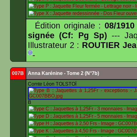
Édition originale :
08/1910
signée (Cf: Pg Sp)
--- Ja
Illustrateur 2 :
ROUTIER Jea
-
007B
Anna Karénine - Tome 2 (N°7b)
Comte Léon TOLSTOÏ
B