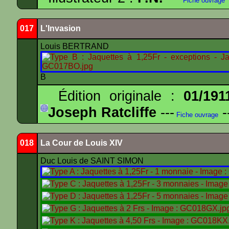
Fiche ouvrage
017
L'Invasion
Louis BERTRAND
B
Édition originale :
01/191
Joseph Ratcliffe
---
-
Fiche ouvrage
018
La Cour de Louis XIV
Duc Louis de SAINT SIMON