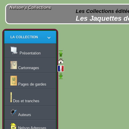
Les Collections édité
Les Jaquettes d
LA COLLECTION
Présentation
Cartonnages
Pages de gardes
Dos et tranches
Auteurs
Nelson Adresses