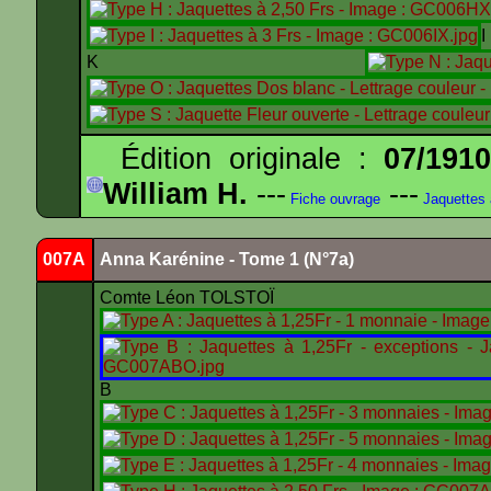
K
Édition originale :
07/191
William H.
---
---
Fiche ouvrage
Jaquettes
007A
Anna Karénine - Tome 1 (N°7a)
Comte Léon TOLSTOÏ
B