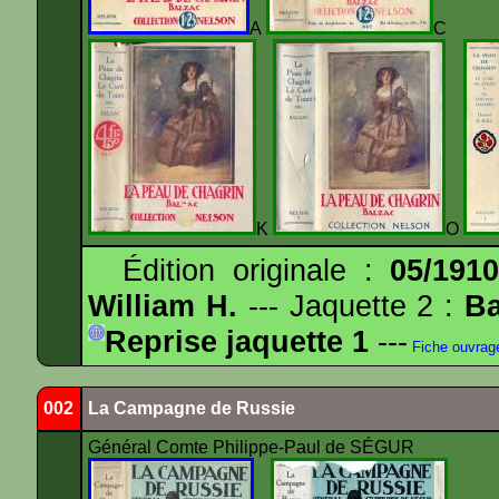
A
K
O
Édition originale :
05/191
William H.
--- Jaquette 2 :
Ba
Reprise jaquette 1
---
Fiche ouvrag
002
La Campagne de Russie
Général Comte Philippe-Paul de SÉGUR