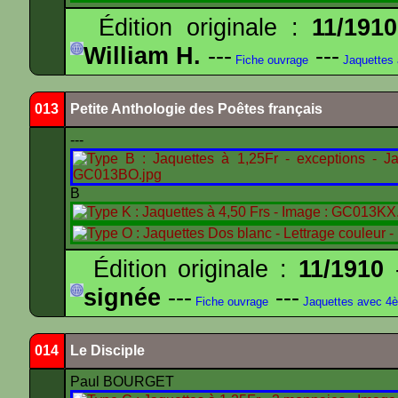
Édition originale :
11/1910
William H.
---
---
Fiche ouvrage
Jaquettes
013
Petite Anthologie des Poêtes français
---
B
Édition originale :
11/1910
-
signée
---
---
Fiche ouvrage
Jaquettes avec 4
014
Le Disciple
Paul BOURGET