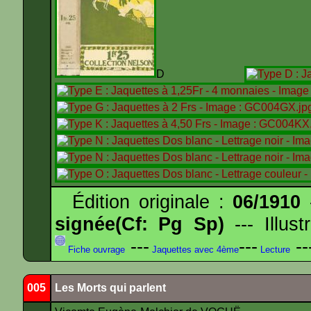
D
Édition originale :
06/1910
-
signée(Cf: Pg Sp)
--- Illus
---
---
--
Fiche ouvrage
Jaquettes avec 4ème
Lecture
005
Les Morts qui parlent