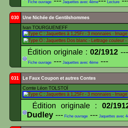
---
---
--
Fiche ouvrage
Jaquettes avec 4ème
Lecture
030
Une Nichée de Gentilshommes
Ivan TOURGUENEFF
Édition originale :
02/1912
---
---
---
Fiche ouvrage
Jaquettes avec 4ème
031
Le Faux Coupon et autres Contes
Comte Léon TOLSTOÏ
Édition originale :
02/191
Dudley
---
---
Fiche ouvrage
Jaquettes avec 