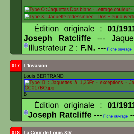
Édition originale :
01/191
Joseph Ratcliffe
--- Jaqu
Illustrateur 2 :
F.N.
---
Fiche ouvrage
017
L'Invasion
Louis BERTRAND
B
Édition originale :
01/191
Joseph Ratcliffe
---
-
Fiche ouvrage
018
La Cour de Louis XIV