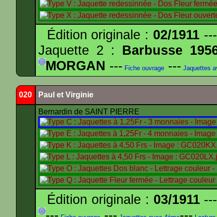
Édition originale :
02/1911
---
Jaquette 2 :
Barbusse 195
MORGAN
---
---
Fiche ouvrage
Jaquettes 
020
Paul et Virginie
Bernardin de SAINT PIERRE
Édition originale :
03/1911
---
---
---
---