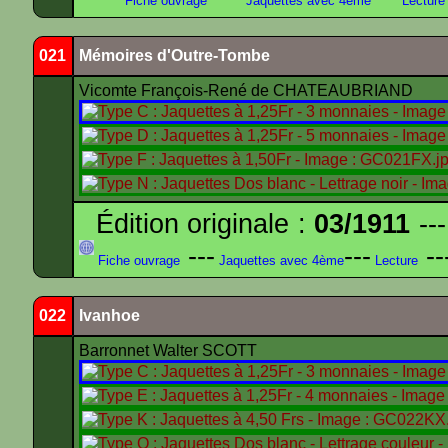
Fiche ouvrage
Jaquettes avec 4ème
Lecture
021
Mémoires d'Outre-Tombe
Vicomte François-René de CHATEAUBRIAND
Édition originale :
03/1911
---
---
---
--
Fiche ouvrage
Jaquettes avec 4ème
Lecture
022
Ivanhoe
Barronnet Walter SCOTT