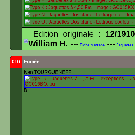
Édition originale :
12/191
William H.
---
---
Fiche ouvrage
Jaquettes
016
Fumée
Ivan TOURGUENEFF
B