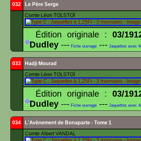
032
Le Père Serge
Comte Léon TOLSTOÏ
Édition originale :
03/191
Dudley
---
---
Fiche ouvrage
Jaquettes avec 
033
Hadji Mourad
Comte Léon TOLSTOÏ
Édition originale :
03/191
Dudley
---
---
Fiche ouvrage
Jaquettes avec 
034
L'Avènement de Bonaparte - Tome 1
Comte Albert VANDAL