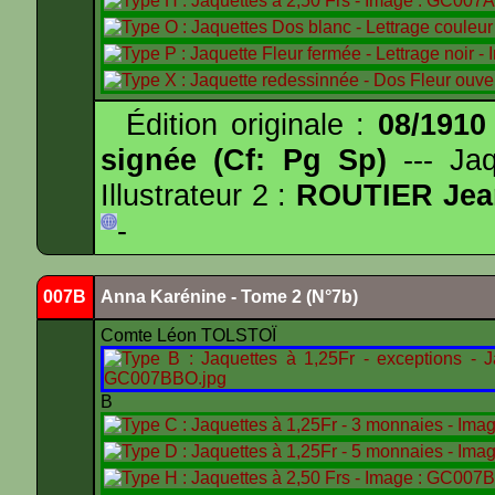
Édition originale :
08/1910
signée (Cf: Pg Sp)
--- Ja
Illustrateur 2 :
ROUTIER Jea
-
007B
Anna Karénine - Tome 2 (N°7b)
Comte Léon TOLSTOÏ
B