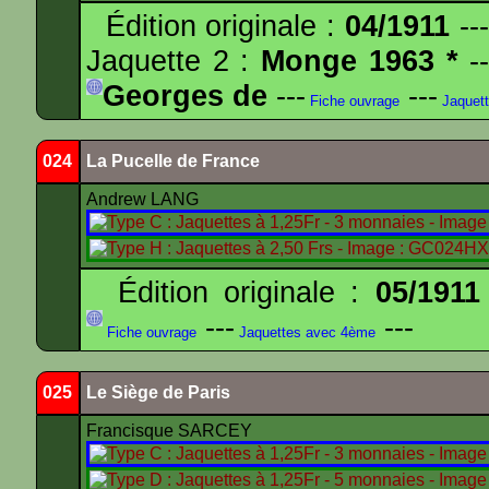
Édition originale :
04/1911
---
Jaquette 2 :
Monge 1963 *
--
Georges de
---
---
Fiche ouvrage
Jaquet
024
La Pucelle de France
Andrew LANG
Édition originale :
05/1911
---
---
Fiche ouvrage
Jaquettes avec 4ème
025
Le Siège de Paris
Francisque SARCEY