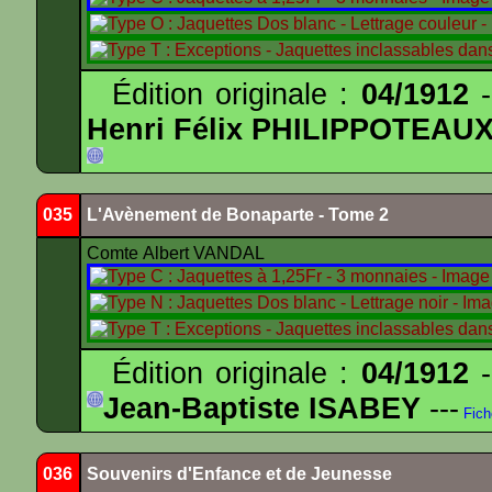
Édition originale :
04/1912
-
Henri Félix PHILIPPOTEAU
035
L'Avènement de Bonaparte - Tome 2
Comte Albert VANDAL
Édition originale :
04/1912
-
Jean-Baptiste ISABEY
---
Fich
036
Souvenirs d'Enfance et de Jeunesse