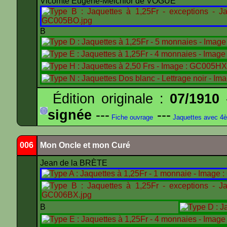
Vicomte Eugène-Melchior de VOGUË
B
Édition originale :
07/1910
-
signée
---
---
Fiche ouvrage
Jaquettes avec 4
006
Mon Oncle et mon Curé
Jean de la BRÈTE
B