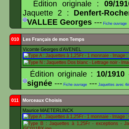
Édition originale :
09/191
Jaquette 2 :
Denfert-Roche
VALLEE Georges
---
Fiche ouvrage
010
Les Français de mon Temps
Vicomte Georges d'AVENEL
Édition originale :
10/1910
-
signée
---
---
Fiche ouvrage
Jaquettes avec 4
011
Morceaux Choisis
Maurice MAETERLINCK