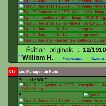
Édition originale :
12/191
William H.
---
---
Fiche ouvrage
Jaquettes
015
Les Mariages de Paris
Edmond ABOUT
B