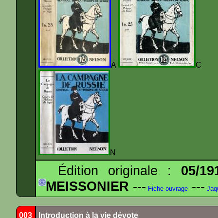
A
N
Édition originale :
05/19
MEISSONIER
---
---
Fiche ouvrage
Jaq
003
Introduction à la vie dévote