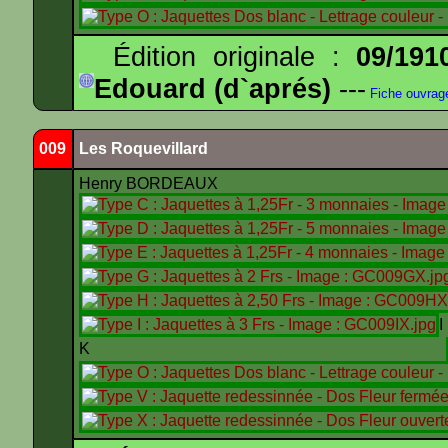
Édition originale :
09/191
Edouard (d`aprés)
---
Fiche ouvrag
009
Les Roquevillard
Henry BORDEAUX
K