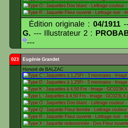
Édition originale :
04/1911
--
G.
--- Illustrateur 2 :
PROBA
---
023
Eugénie Grandet
Honoré de BALZAC