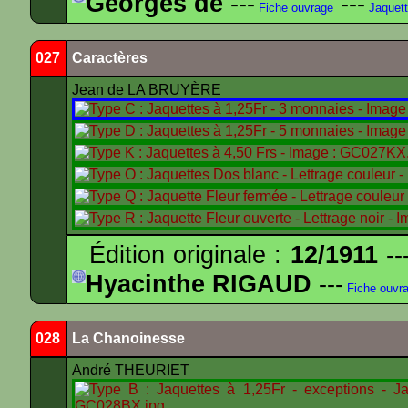
Georges de
---
---
Fiche ouvrage
Jaquet
027
Caractères
Jean de LA BRUYÈRE
Édition originale :
12/1911
--
Hyacinthe RIGAUD
---
Fiche ouvr
028
La Chanoinesse
André THEURIET