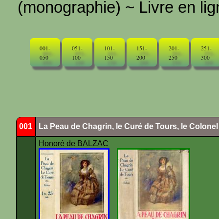
(monographie) ~ Livre en ligne
001-
051-
101-
151-
201-
251-
050
100
150
200
250
300
001
La Peau de Chagrin, le Curé de Tours, le Colone
Honoré de BALZAC