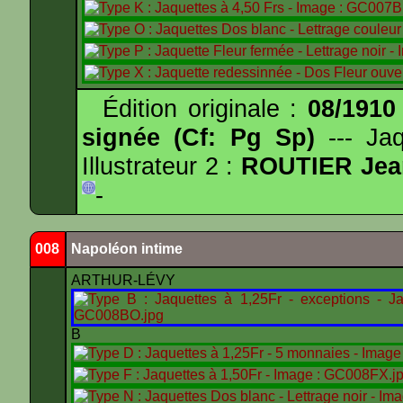
Édition originale :
08/1910
signée (Cf: Pg Sp)
--- Ja
Illustrateur 2 :
ROUTIER Jea
-
008
Napoléon intime
ARTHUR-LÉVY
B