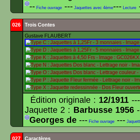
--
---
---
-
Fiche ouvrage
Jaquettes avec 4ème
Lecture
026
Trois Contes
Gustave FLAUBERT
Édition originale :
12/1911
---
Jaquette 2 :
Barbusse 1956
-
Georges de
---
---
Fiche ouvrage
Jaquet
027
Caractères