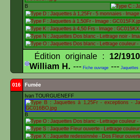
B
Édition originale :
12/191
William H.
---
---
Fiche ouvrage
Jaquettes
016
Fumée
Ivan TOURGUENEFF
B