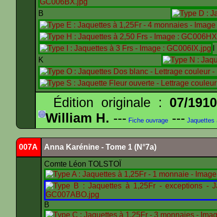
B
K
Édition originale :
07/191
William H.
---
---
Fiche ouvrage
Jaquettes
007A
Anna Karénine - Tome 1 (N°7a)
Comte Léon TOLSTOÏ
B