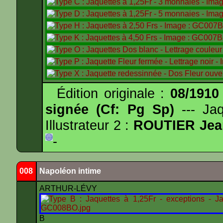
Édition originale :
08/1910
signée (Cf: Pg Sp)
--- Ja
Illustrateur 2 :
ROUTIER Jea
-
008
Napoléon intime
ARTHUR-LÉVY
B