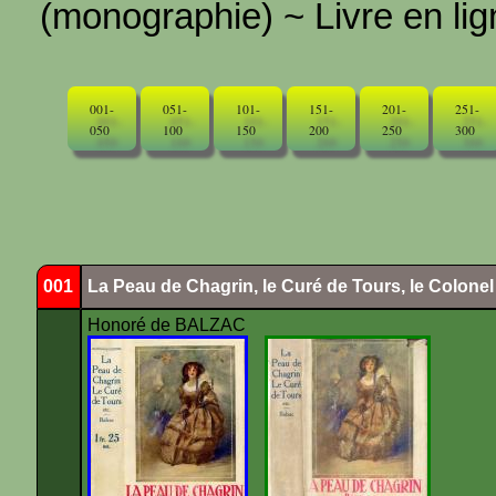
(monographie) ~ Livre en ligne
001-
051-
101-
151-
201-
251-
050
100
150
200
250
300
001
La Peau de Chagrin, le Curé de Tours, le Colone
Honoré de BALZAC