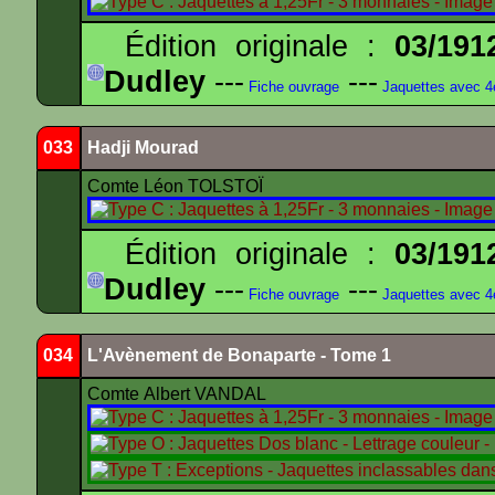
Édition originale :
03/191
Dudley
---
---
Fiche ouvrage
Jaquettes avec 
033
Hadji Mourad
Comte Léon TOLSTOÏ
Édition originale :
03/191
Dudley
---
---
Fiche ouvrage
Jaquettes avec 
034
L'Avènement de Bonaparte - Tome 1
Comte Albert VANDAL