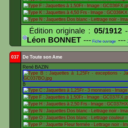
Édition originale :
05/1912
-
Léon BONNET
---
---
Fiche ouvrage
J
037
De Toute son Ame
René BAZIN
B