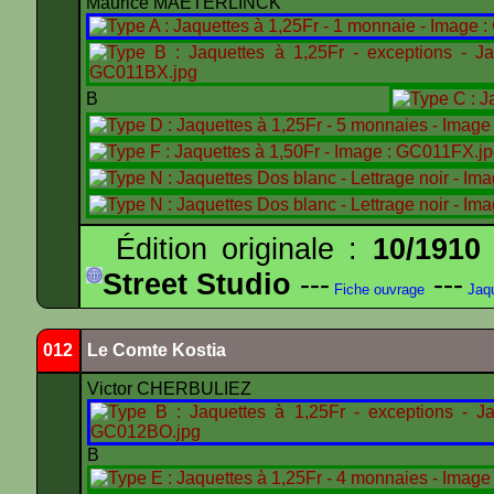
Maurice MAETERLINCK
B
Édition originale :
10/1910
Street Studio
---
---
Fiche ouvrage
Jaqu
012
Le Comte Kostia
Victor CHERBULIEZ
B