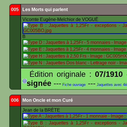
005
Les Morts qui parlent
Vicomte Eugène-Melchior de VOGUË
B
Édition originale :
07/1910
-
signée
---
---
Fiche ouvrage
Jaquettes avec 4
006
Mon Oncle et mon Curé
Jean de la BRÈTE