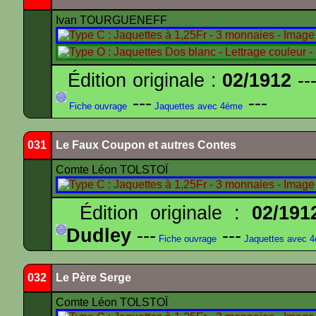
Ivan TOURGUENEFF
Édition originale :
02/1912
---
---
---
Fiche ouvrage
Jaquettes avec 4ème
031
Le Faux Coupon et autres Contes
Comte Léon TOLSTOÏ
Édition originale :
02/191
Dudley
---
---
Fiche ouvrage
Jaquettes avec 
032
Le Père Serge
Comte Léon TOLSTOÏ