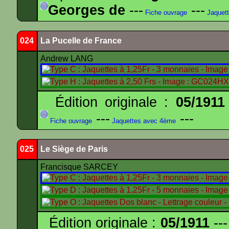
Georges de
---
---
Fiche ouvrage
Jaquet
024
La Pucelle de France
Andrew LANG
Édition originale :
05/1911
---
---
Fiche ouvrage
Jaquettes avec 4ème
025
Le Siège de Paris
Francisque SARCEY
Édition originale :
05/1911
---