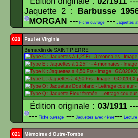
Édition originale :
02/1911
---
Jaquette 2 :
Barbusse 195
MORGAN
---
---
Fiche ouvrage
Jaquettes 
020
Paul et Virginie
Bernardin de SAINT PIERRE
Édition originale :
03/1911
---
---
---
---
Fiche ouvrage
Jaquettes avec 4ème
Lecture
021
Mémoires d'Outre-Tombe