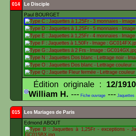
014
Le Disciple
Paul BOURGET
Édition originale :
12/191
William H.
---
---
Fiche ouvrage
Jaquettes
015
Les Mariages de Paris
Edmond ABOUT