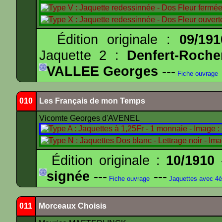
Édition originale :
09/191
Jaquette 2 :
Denfert-Roche
VALLEE Georges
---
Fiche ouvrage
010
Les Français de mon Temps
Vicomte Georges d'AVENEL
Édition originale :
10/1910
-
signée
---
---
Fiche ouvrage
Jaquettes avec 4
011
Morceaux Choisis