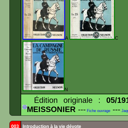
A
N
Édition originale :
05/19
MEISSONIER
---
---
Fiche ouvrage
Jaq
003
Introduction à la vie dévote