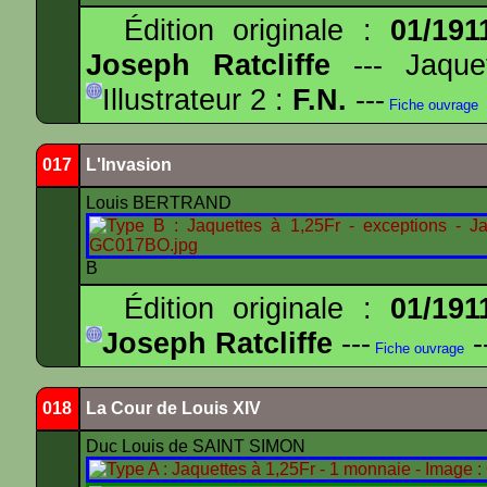
Édition originale :
01/191
Joseph Ratcliffe
--- Jaqu
Illustrateur 2 :
F.N.
---
Fiche ouvrage
017
L'Invasion
Louis BERTRAND
B
Édition originale :
01/191
Joseph Ratcliffe
---
-
Fiche ouvrage
018
La Cour de Louis XIV
Duc Louis de SAINT SIMON