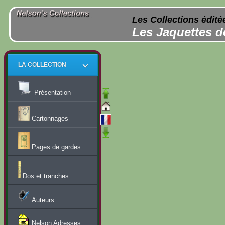
Les Collections édité
Les Jaquettes d
LA COLLECTION
Présentation
Cartonnages
Pages de gardes
Dos et tranches
Auteurs
Nelson Adresses