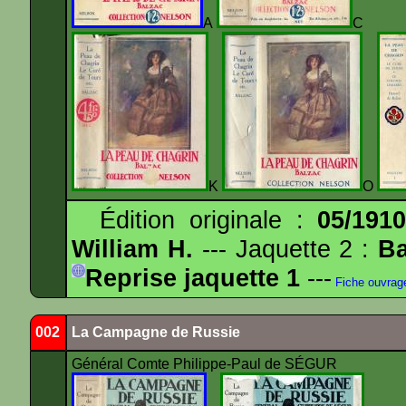
A
K
O
Édition originale :
05/191
William H.
--- Jaquette 2 :
Ba
Reprise jaquette 1
---
Fiche ouvrag
002
La Campagne de Russie
Général Comte Philippe-Paul de SÉGUR