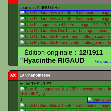
Jean de LA BRUYÈRE
Édition originale :
12/1911
--
Hyacinthe RIGAUD
---
Fiche ouvr
028
La Chanoinesse
André THEURIET
B