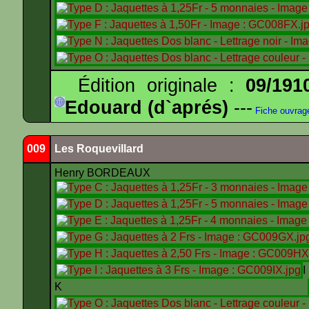
Édition originale :
09/191
Edouard (d`aprés)
---
Fiche ouvrag
009
Les Roquevillard
Henry BORDEAUX
K