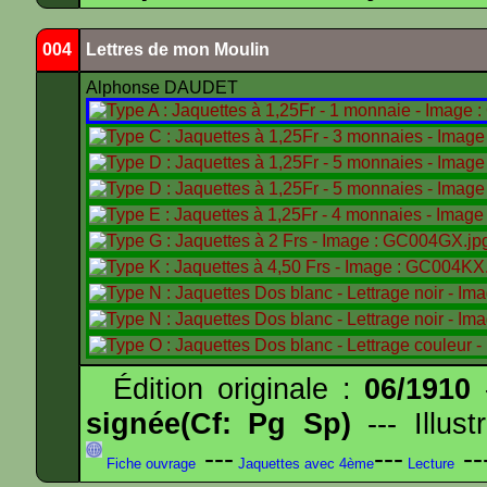
004
Lettres de mon Moulin
Alphonse DAUDET
Édition originale :
06/1910
-
signée(Cf: Pg Sp)
--- Illus
---
---
--
Fiche ouvrage
Jaquettes avec 4ème
Lecture