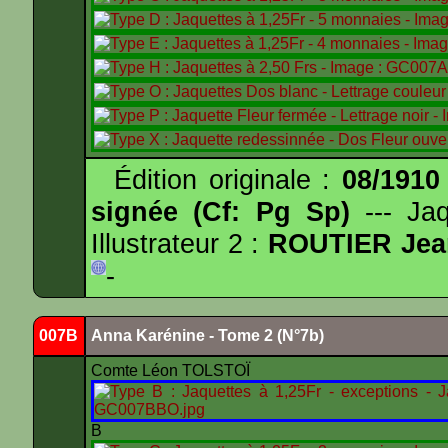
Édition originale :
08/1910
signée (Cf: Pg Sp)
--- Ja
Illustrateur 2 :
ROUTIER Jea
-
007B
Anna Karénine - Tome 2 (N°7b)
Comte Léon TOLSTOÏ
B