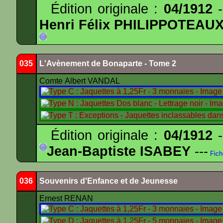
Édition originale :
04/1912
-
Henri Félix PHILIPPOTEAU
035
L'Avènement de Bonaparte - Tome 2
Comte Albert VANDAL
Édition originale :
04/1912
-
Jean-Baptiste ISABEY
---
Fich
036
Souvenirs d'Enfance et de Jeunesse
Ernest RENAN