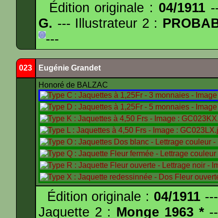
Édition originale :
04/1911
--
G.
--- Illustrateur 2 :
PROBA
---
023
Eugénie Grandet
Honoré de BALZAC
Édition originale :
04/1911
---
Jaquette 2 :
Monge 1963 *
--