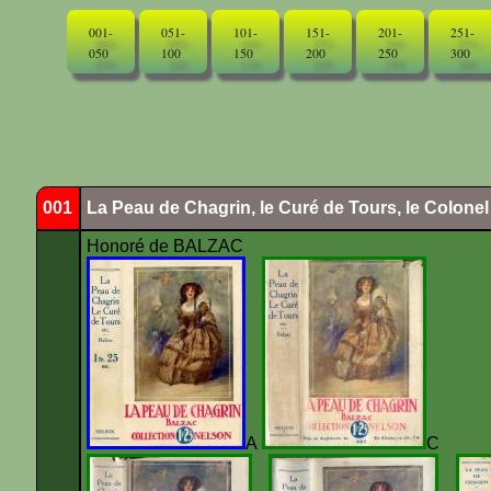
001-
051-
101-
151-
201-
251-
050
100
150
200
250
300
001
La Peau de Chagrin, le Curé de Tours, le Colone
Honoré de BALZAC
A