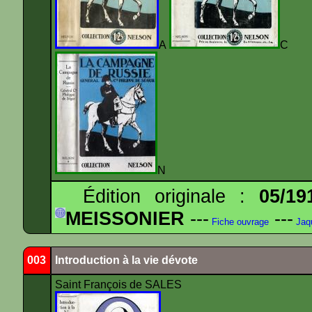
A
N
Édition originale :
05/19
MEISSONIER
---
---
Fiche ouvrage
Jaq
003
Introduction à la vie dévote
Saint François de SALES