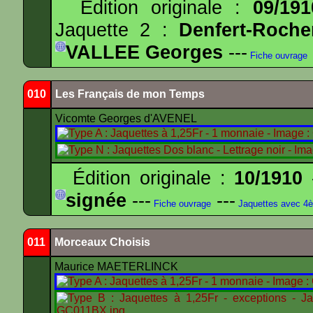
Édition originale :
09/191
Jaquette 2 :
Denfert-Roche
VALLEE Georges
---
Fiche ouvrage
010
Les Français de mon Temps
Vicomte Georges d'AVENEL
Édition originale :
10/1910
-
signée
---
---
Fiche ouvrage
Jaquettes avec 4
011
Morceaux Choisis
Maurice MAETERLINCK