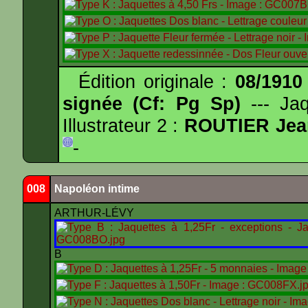
Édition originale :
08/1910
signée (Cf: Pg Sp)
--- Ja
Illustrateur 2 :
ROUTIER Jea
-
008
Napoléon intime
ARTHUR-LÉVY
B