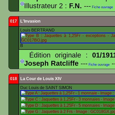
Illustrateur 2 :
F.N.
---
Fiche ouvrage
017
L'Invasion
Louis BERTRAND
B
Édition originale :
01/191
Joseph Ratcliffe
---
-
Fiche ouvrage
018
La Cour de Louis XIV
Duc Louis de SAINT SIMON