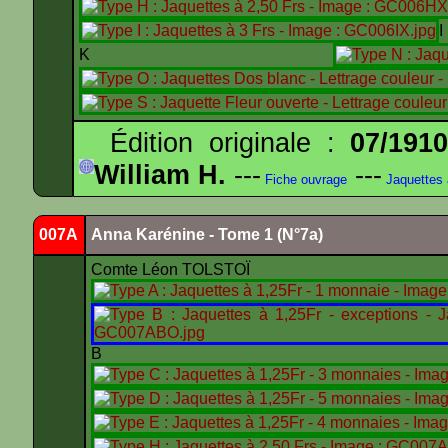
K
Édition originale :
07/191
William H.
---
---
Fiche ouvrage
Jaquettes
007A
Anna Karénine - Tome 1 (N°7a)
Comte Léon TOLSTOÏ
B