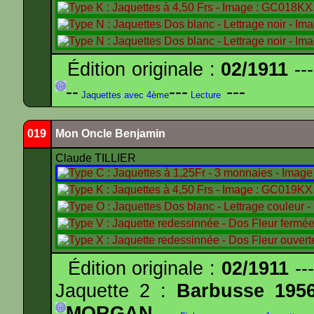
Édition originale :
02/1911
---
--
---
---
Jaquettes avec 4ème
Lecture
019
Mon Oncle Benjamin
Claude TILLIER
Édition originale :
02/1911
---
Jaquette 2 :
Barbusse 195
MORGAN
---
---