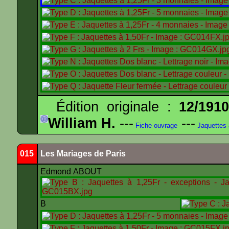
Édition originale :
12/191
William H.
---
---
Fiche ouvrage
Jaquettes
015
Les Mariages de Paris
Edmond ABOUT
B