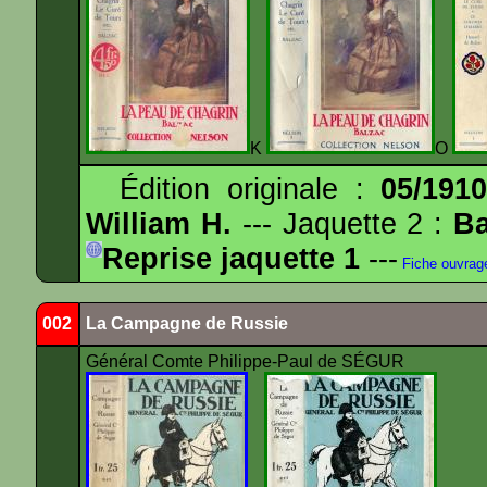
K
O
Édition originale :
05/191
William H.
--- Jaquette 2 :
Ba
Reprise jaquette 1
---
Fiche ouvrag
002
La Campagne de Russie
Général Comte Philippe-Paul de SÉGUR