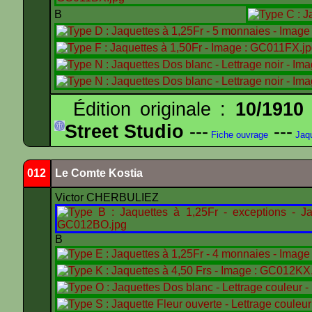
B
Édition originale :
10/1910
Street Studio
---
---
Fiche ouvrage
Jaqu
012
Le Comte Kostia
Victor CHERBULIEZ
B