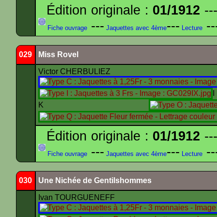
Édition originale :
01/1912
---
---
---
--
Fiche ouvrage
Jaquettes avec 4ème
Lecture
029
Miss Rovel
Victor CHERBULIEZ
K
Édition originale :
01/1912
---
---
---
--
Fiche ouvrage
Jaquettes avec 4ème
Lecture
030
Une Nichée de Gentilshommes
Ivan TOURGUENEFF