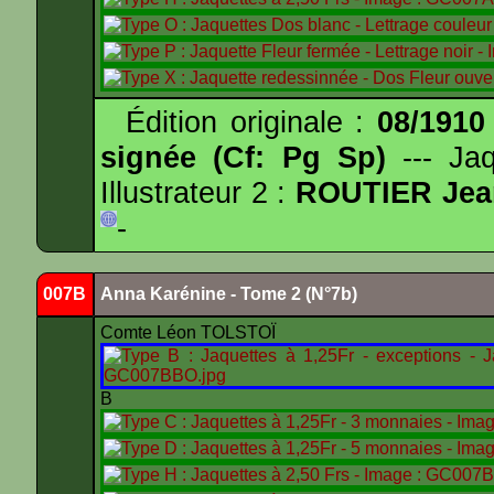
Édition originale :
08/1910
signée (Cf: Pg Sp)
--- Ja
Illustrateur 2 :
ROUTIER Jea
-
007B
Anna Karénine - Tome 2 (N°7b)
Comte Léon TOLSTOÏ
B