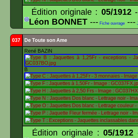
Édition originale :
05/1912
-
Léon BONNET
---
---
Fiche ouvrage
J
037
De Toute son Ame
René BAZIN
B
Édition originale :
05/1912
-