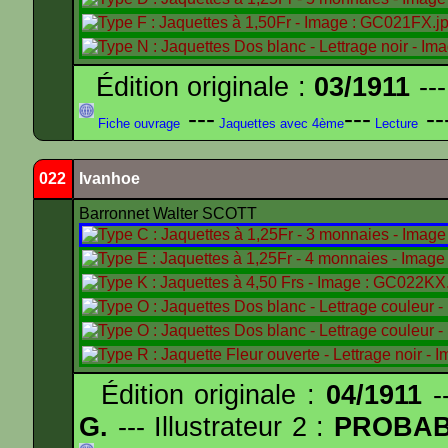
Édition originale :
03/1911
---
---
---
--
Fiche ouvrage
Jaquettes avec 4ème
Lecture
022
Ivanhoe
Barronnet Walter SCOTT
Édition originale :
04/1911
--
G.
--- Illustrateur 2 :
PROBA