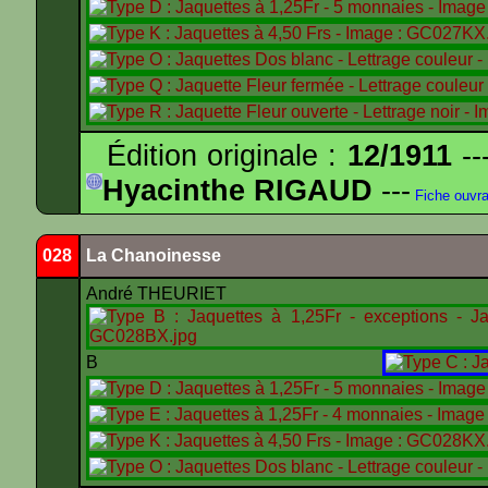
Édition originale :
12/1911
--
Hyacinthe RIGAUD
---
Fiche ouvr
028
La Chanoinesse
André THEURIET
B