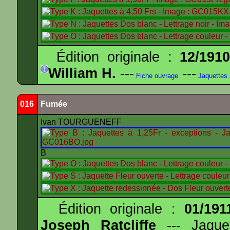
Édition originale :
12/191
William H.
---
---
Fiche ouvrage
Jaquettes
016
Fumée
Ivan TOURGUENEFF
B
Édition originale :
01/191
Joseph Ratcliffe
--- Jaqu