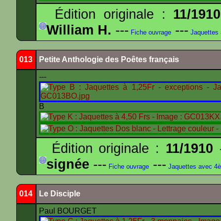
Édition originale :
11/1910
William H.
---
---
Fiche ouvrage
Jaquettes
013
Petite Anthologie des Poêtes français
---
B
Édition originale :
11/1910
-
signée
---
---
Fiche ouvrage
Jaquettes avec 4
014
Le Disciple
Paul BOURGET