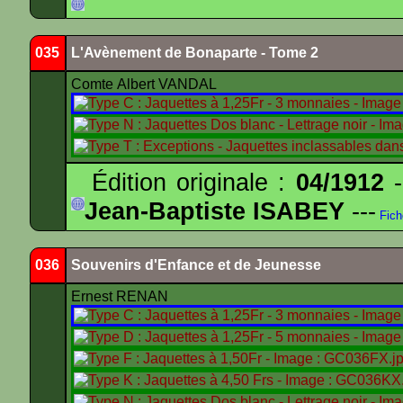
035
L'Avènement de Bonaparte - Tome 2
Comte Albert VANDAL
Édition originale :
04/1912
-
Jean-Baptiste ISABEY
---
Fich
036
Souvenirs d'Enfance et de Jeunesse
Ernest RENAN