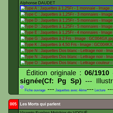
Alphonse DAUDET
Édition originale :
06/1910
-
signée(Cf: Pg Sp)
--- Illus
---
---
--
Fiche ouvrage
Jaquettes avec 4ème
Lecture
005
Les Morts qui parlent
Vicomte Eugène-Melchior de VOGUË