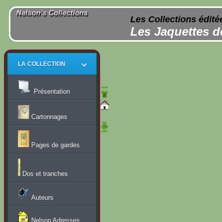
Les Collections édité
Les Jaquettes d
LA COLLECTION
Présentation
Cartonnages
Pages de gardes
Dos et tranches
Auteurs
Nelson Adresses