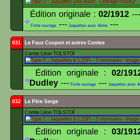
Édition originale :
02/1912
---
---
---
Fiche ouvrage
Jaquettes avec 4ème
031
Le Faux Coupon et autres Contes
Comte Léon TOLSTOÏ
Édition originale :
02/191
Dudley
---
---
Fiche ouvrage
Jaquettes avec 
032
Le Père Serge
Comte Léon TOLSTOÏ
Édition originale :
03/191