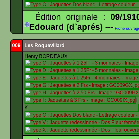
Édition originale :
09/191
Edouard (d`aprés)
---
Fiche ouvrag
009
Les Roquevillard
Henry BORDEAUX
K