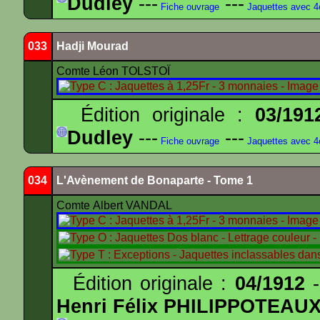
Dudley
---
---
Fiche ouvrage
Jaquettes avec 
033
Hadji Mourad
Comte Léon TOLSTOÏ
Édition originale :
03/191
Dudley
---
---
Fiche ouvrage
Jaquettes avec 
034
L'Avènement de Bonaparte - Tome 1
Comte Albert VANDAL
Édition originale :
04/1912
-
Henri Félix PHILIPPOTEAU