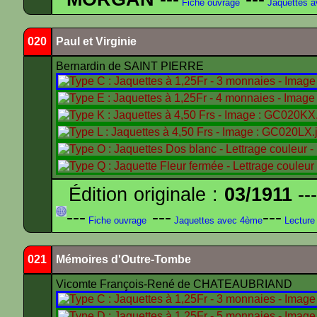
Fiche ouvrage
Jaquettes 
020
Paul et Virginie
Bernardin de SAINT PIERRE
Édition originale :
03/1911
---
---
---
---
Fiche ouvrage
Jaquettes avec 4ème
Lecture
021
Mémoires d'Outre-Tombe
Vicomte François-René de CHATEAUBRIAND