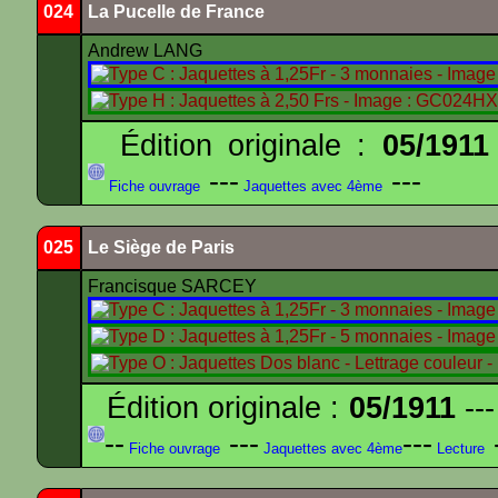
024
La Pucelle de France
Andrew LANG
Édition originale :
05/1911
---
---
Fiche ouvrage
Jaquettes avec 4ème
025
Le Siège de Paris
Francisque SARCEY
Édition originale :
05/1911
---
--
---
---
-
Fiche ouvrage
Jaquettes avec 4ème
Lecture