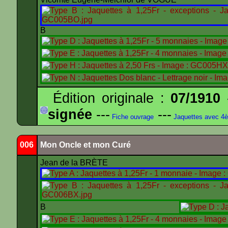
B
Édition originale :
07/1910
-
signée
---
---
Fiche ouvrage
Jaquettes avec 4
006
Mon Oncle et mon Curé
Jean de la BRÈTE
B