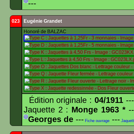
---
023
Eugénie Grandet
Honoré de BALZAC
Édition originale :
04/1911
---
Jaquette 2 :
Monge 1963 *
--
Georges de
---
---
Fiche ouvrage
Jaquet