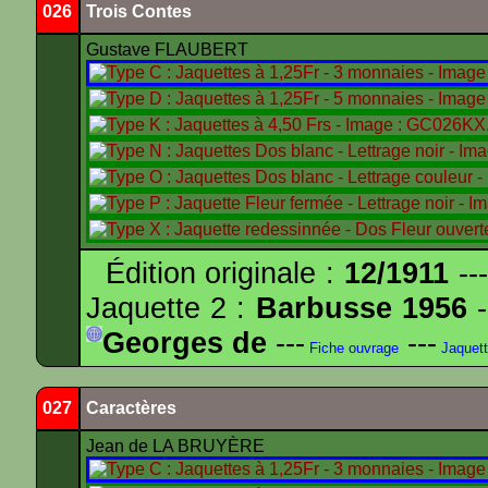
026
Trois Contes
Gustave FLAUBERT
Édition originale :
12/1911
---
Jaquette 2 :
Barbusse 1956
-
Georges de
---
---
Fiche ouvrage
Jaquet
027
Caractères
Jean de LA BRUYÈRE