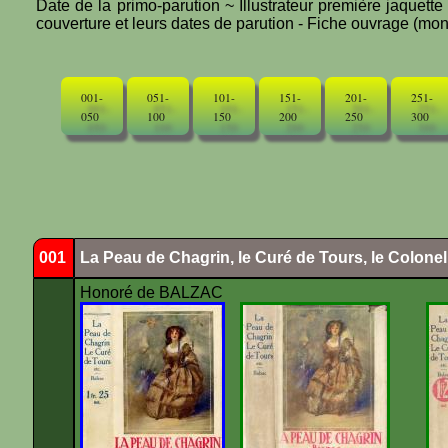
Date de la primo-parution ~ Illustrateur première jaquett
couverture et leurs dates de parution - Fiche ouvrage (mono
001-
051-
101-
151-
201-
251-
050
100
150
200
250
300
001
La Peau de Chagrin, le Curé de Tours, le Colone
Honoré de BALZAC