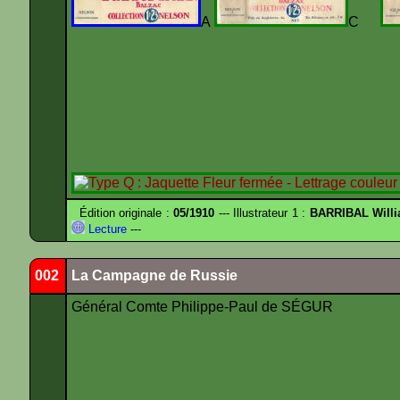
A
C
Édition originale :
05/1910
--- Illustrateur 1 :
BARRIBAL Willi
Lecture
---
002
La Campagne de Russie
Général Comte Philippe-Paul de SÉGUR