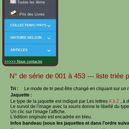
Toutes les 4ème
Prix des Livres
COLLECTIONS / PAYS
HISTOIRE NELSON
ARTICLES
>>>>> Nous contacter
N° de série de 001 à 453 --- liste triée 
Tri :
Le mode de tri peut être changé en cliquant sur un n
Jaquette :
Le type de la jaquette est indiqué par Les lettres
A à Z
, à 
Le survol de l'image avec la souris donne le libellé du type
Un clic sur l'image l'affiche.
L'édition originale est encadrée en bleu.
Infos bandeau (sous les jaquettes et dans l'ordre suiva