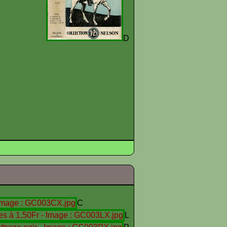
C
D
C
L