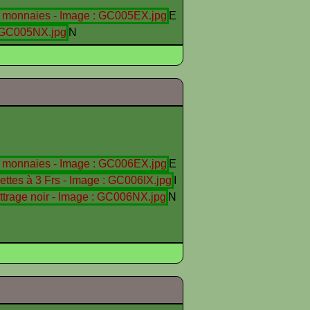
E
N
E
I
N