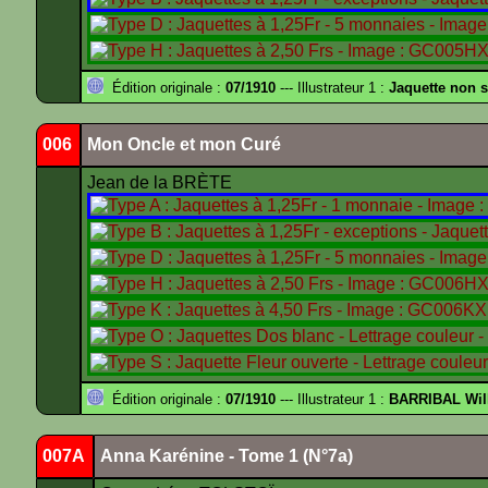
Édition originale :
07/1910
--- Illustrateur 1 :
Jaquette non 
006
Mon Oncle et mon Curé
Jean de la BRÈTE
Édition originale :
07/1910
--- Illustrateur 1 :
BARRIBAL Wil
007A
Anna Karénine - Tome 1 (N°7a)