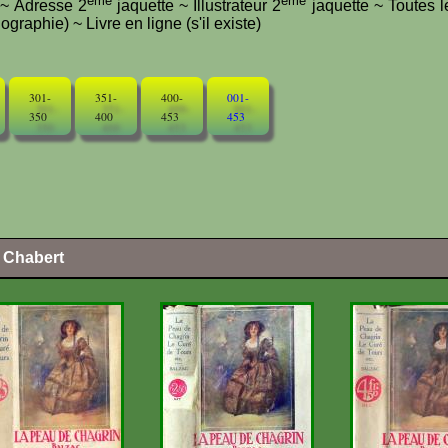
ème
ème
e ~ Adresse 2
jaquette ~ Illustrateur 2
jaquette ~ Toutes l
graphie) ~ Livre en ligne (s'il existe)
301-
351-
400-
001-
350
400
453
453
l Chabert