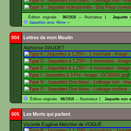
Édition originale :
06/1910
--- Illustrateur 1 :
Jaquette
Jaquettes avec 4ème
---
004
Lettres de mon Moulin
Alphonse DAUDET
Édition originale :
06/1910
--- Illustrateur 1 :
Jaquette non s
005
Les Morts qui parlent
Vicomte Eugène-Melchior de VOGUË