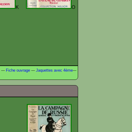
K
O
---
Fiche ouvrage
---
Jaquettes avec 4ème
---