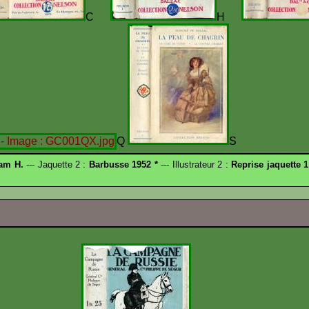
C
H
Q
S
am H.
--- Jaquette 2 :
Barbusse 1952 *
--- Illustrateur 2 :
Reprise jaquette 1