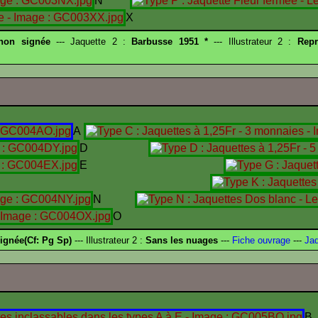
N
X
 non signée
--- Jaquette 2 :
Barbusse 1951 *
--- Illustrateur 2 :
Repr
A
D
E
I
N
O
ignée(Cf: Pg Sp)
--- Illustrateur 2 :
Sans les nuages
---
Fiche ouvrage
---
Jaq
B