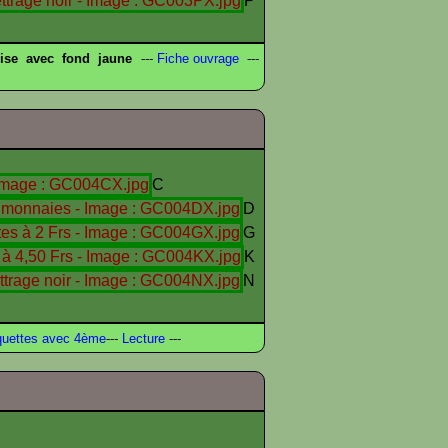
P
ise avec fond jaune
---
Fiche ouvrage
---
C
D
G
K
N
uettes avec 4ème
---
Lecture
---