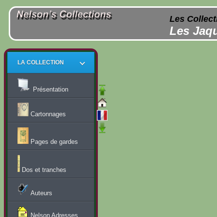
Les Collect
Les Jaqu
LA COLLECTION
Présentation
Cartonnages
Pages de gardes
Dos et tranches
Auteurs
Nelson Adresses