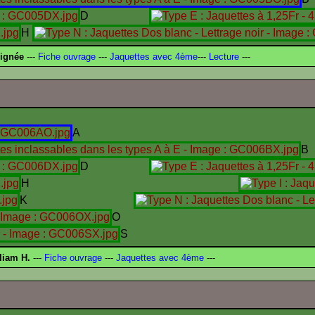
D
H
signée
---
Fiche ouvrage
---
Jaquettes avec 4ème
---
Lecture
---
A
B
D
H
K
O
S
liam H.
---
Fiche ouvrage
---
Jaquettes avec 4ème
---