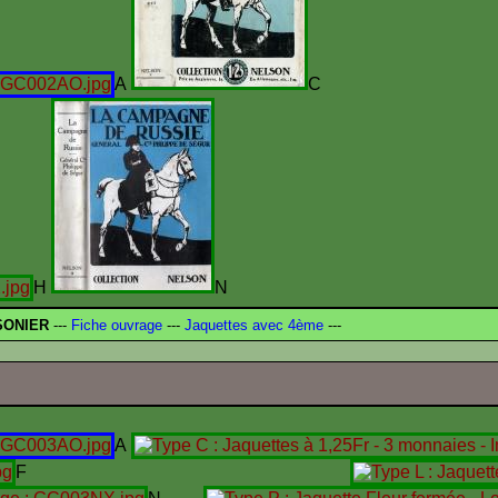
A
H
N
SONIER
---
Fiche ouvrage
---
Jaquettes avec 4ème
---
A
F