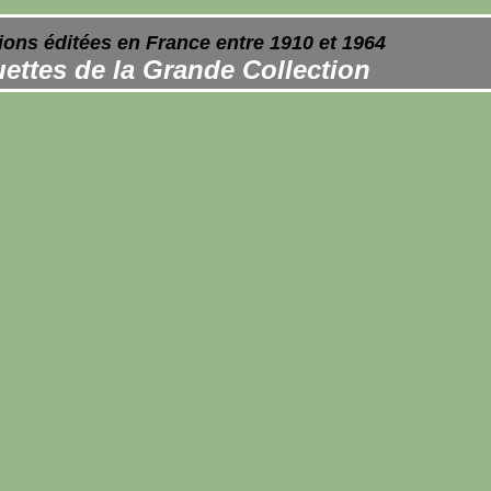
ions éditées en France entre 1910 et 1964
ettes de la Grande Collection