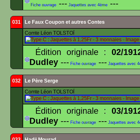
---
---
Fiche ouvrage
Jaquettes avec 4ème
031
Le Faux Coupon et autres Contes
Comte Léon TOLSTOÏ
Édition originale :
02/191
Dudley
---
---
Fiche ouvrage
Jaquettes avec 
032
Le Père Serge
Comte Léon TOLSTOÏ
Édition originale :
03/191
Dudley
---
---
Fiche ouvrage
Jaquettes avec 
033
Hadji Mourad