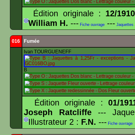
Édition originale :
12/191
William H.
---
---
Fiche ouvrage
Jaquettes
016
Fumée
Ivan TOURGUENEFF
B
Édition originale :
01/191
Joseph Ratcliffe
--- Jaqu
Illustrateur 2 :
F.N.
---
Fiche ouvrage