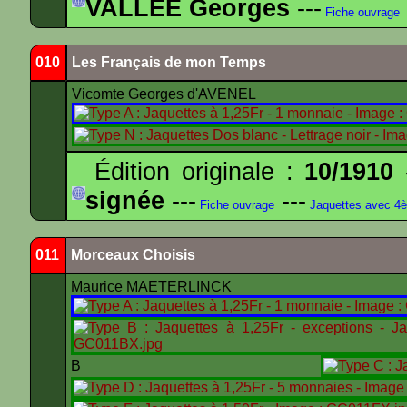
VALLEE Georges
---
Fiche ouvrage
010
Les Français de mon Temps
Vicomte Georges d'AVENEL
Édition originale :
10/1910
-
signée
---
---
Fiche ouvrage
Jaquettes avec 4
011
Morceaux Choisis
Maurice MAETERLINCK
B