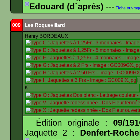
Edouard (d`aprés)
---
Fiche ouvrag
009
Les Roquevillard
Henry BORDEAUX
K
Édition originale :
09/191
Jaquette 2 :
Denfert-Roche