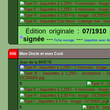
Édition originale :
07/1910
-
signée
---
---
Fiche ouvrage
Jaquettes avec 4
006
Mon Oncle et mon Curé
Jean de la BRÈTE
B
K