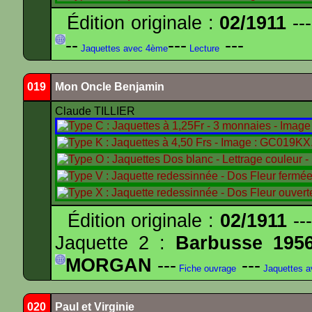
Édition originale :
02/1911
---
--
---
---
Jaquettes avec 4ème
Lecture
019
Mon Oncle Benjamin
Claude TILLIER
Édition originale :
02/1911
---
Jaquette 2 :
Barbusse 195
MORGAN
---
---
Fiche ouvrage
Jaquettes 
020
Paul et Virginie