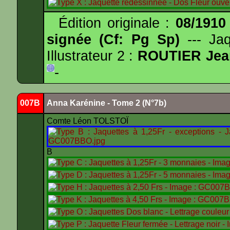
Édition originale :
08/1910
signée (Cf: Pg Sp)
--- Ja
Illustrateur 2 :
ROUTIER Jea
-
007B
Anna Karénine - Tome 2 (N°7b)
Comte Léon TOLSTOÏ
B