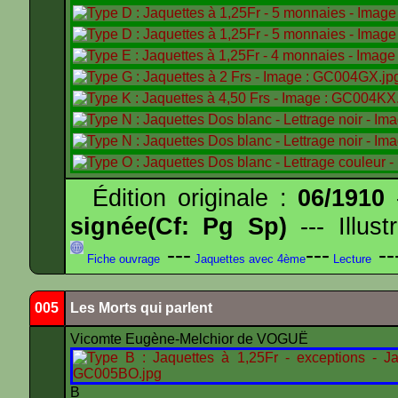
Édition originale :
06/1910
-
signée(Cf: Pg Sp)
--- Illus
---
---
--
Fiche ouvrage
Jaquettes avec 4ème
Lecture
005
Les Morts qui parlent
Vicomte Eugène-Melchior de VOGUË
B