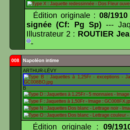
Édition originale :
08/1910
signée (Cf: Pg Sp)
--- Ja
Illustrateur 2 :
ROUTIER Jea
-
008
Napoléon intime
ARTHUR-LÉVY
B
Édition originale :
09/191