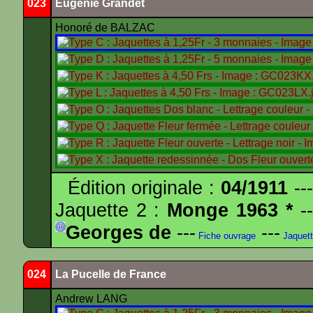
023
Eugénie Grandet
Honoré de BALZAC
Édition originale :
04/1911
---
Jaquette 2 :
Monge 1963 *
--
Georges de
---
---
Fiche ouvrage
Jaquet
024
La Pucelle de France
Andrew LANG