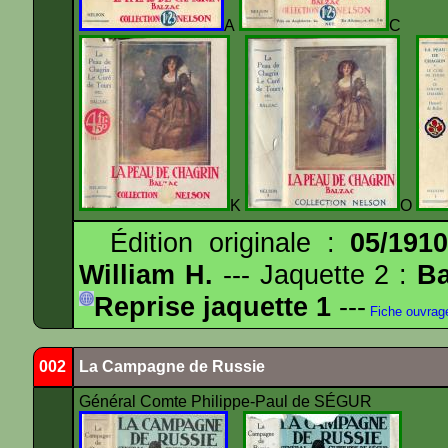
A
K
O
Édition originale :
05/191
William H.
--- Jaquette 2 :
Ba
Reprise jaquette 1
---
Fiche ouvrag
002
La Campagne de Russie
Général Comte Philippe-Paul de SÉGUR