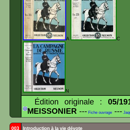
A
N
Édition originale :
05/19
MEISSONIER
---
---
Fiche ouvrage
Jaq
003
Introduction à la vie dévote