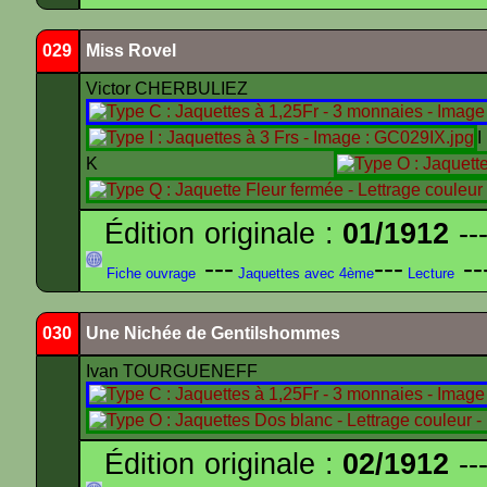
029
Miss Rovel
Victor CHERBULIEZ
K
Édition originale :
01/1912
---
---
---
--
Fiche ouvrage
Jaquettes avec 4ème
Lecture
030
Une Nichée de Gentilshommes
Ivan TOURGUENEFF
Édition originale :
02/1912
---