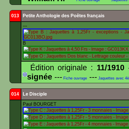
013
Petite Anthologie des Poêtes français
---
B
Édition originale :
11/1910
-
signée
---
---
Fiche ouvrage
Jaquettes avec 4
014
Le Disciple
Paul BOURGET