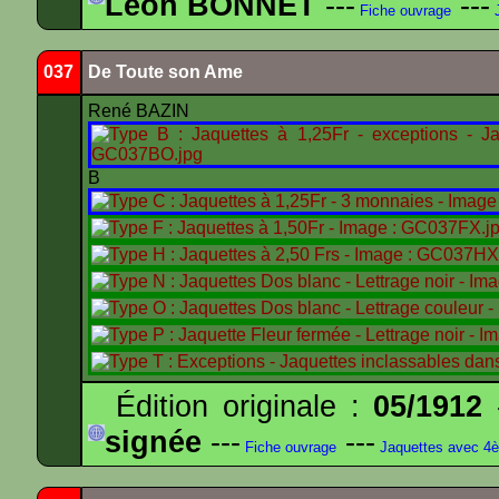
Léon BONNET
---
---
Fiche ouvrage
J
037
De Toute son Ame
René BAZIN
B
Édition originale :
05/1912
-
signée
---
---
Fiche ouvrage
Jaquettes avec 4