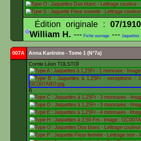
Édition originale :
07/191
William H.
---
---
Fiche ouvrage
Jaquettes
007A
Anna Karénine - Tome 1 (N°7a)
Comte Léon TOLSTOÏ
B