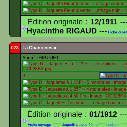
Édition originale :
12/1911
--
Hyacinthe RIGAUD
---
Fiche ouvr
028
La Chanoinesse
André THEURIET
B
Édition originale :
01/1912
---
---
---
--
Fiche ouvrage
Jaquettes avec 4ème
Lecture