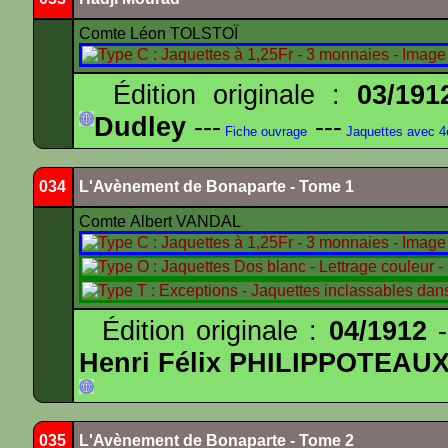
Comte Léon TOLSTOÏ
Édition originale :
03/191
Dudley
---
---
Fiche ouvrage
Jaquettes avec 
034
L'Avènement de Bonaparte - Tome 1
Comte Albert VANDAL
Édition originale :
04/1912
-
Henri Félix PHILIPPOTEAU
035
L'Avènement de Bonaparte - Tome 2