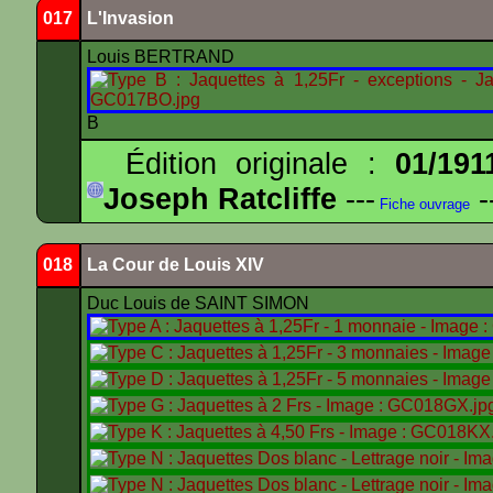
017
L'Invasion
Louis BERTRAND
B
Édition originale :
01/191
Joseph Ratcliffe
---
-
Fiche ouvrage
018
La Cour de Louis XIV
Duc Louis de SAINT SIMON