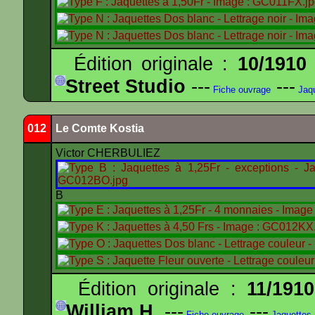
Édition originale :
10/1910
Street Studio
---
---
Fiche ouvrage
Jaqu
012
Le Comte Kostia
Victor CHERBULIEZ
B
Édition originale :
11/1910
William H.
---
---
Fiche ouvrage
Jaquettes