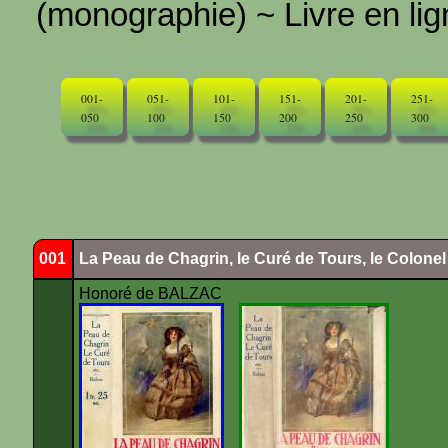
(monographie) ~ Livre en ligne
001-
051-
101-
151-
201-
251-
050
100
150
200
250
300
001
La Peau de Chagrin, le Curé de Tours, le Colone
Honoré de BALZAC