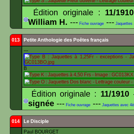
Édition originale :
11/1910
William H.
---
---
Fiche ouvrage
Jaquettes
013
Petite Anthologie des Poêtes français
---
B
Édition originale :
11/1910
-
signée
---
---
Fiche ouvrage
Jaquettes avec 4
014
Le Disciple
Paul BOURGET