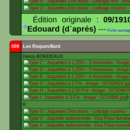
Édition originale :
09/191
Edouard (d`aprés)
---
Fiche ouvrag
009
Les Roquevillard
Henry BORDEAUX
K