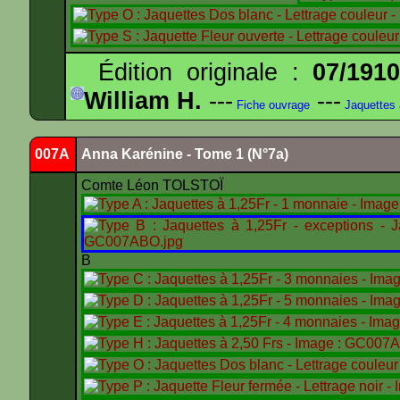
Édition originale :
07/191
William H.
---
---
Fiche ouvrage
Jaquettes
007A
Anna Karénine - Tome 1 (N°7a)
Comte Léon TOLSTOÏ
B