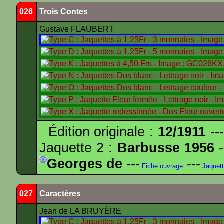
026
Trois Contes
Gustave FLAUBERT
Édition originale :
12/1911
---
Jaquette 2 :
Barbusse 1956
-
Georges de
---
---
Fiche ouvrage
Jaquet
027
Caractères
Jean de LA BRUYÈRE