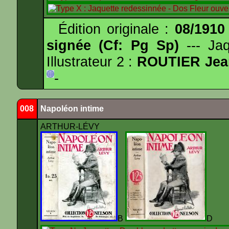
Édition originale :
08/1910
signée (Cf: Pg Sp)
--- Ja
Illustrateur 2 :
ROUTIER Jea
-
008
Napoléon intime
ARTHUR-LÉVY
B