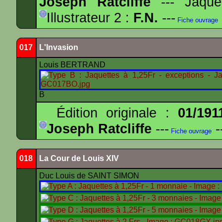
Joseph Ratcliffe
--- Jaqu
Illustrateur 2 :
F.N.
---
Fiche ouvrage
017
L'Invasion
Louis BERTRAND
B
Édition originale :
01/191
Joseph Ratcliffe
---
-
Fiche ouvrage
018
La Cour de Louis XIV
Duc Louis de SAINT SIMON