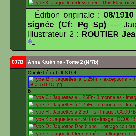
Édition originale :
08/1910
signée (Cf: Pg Sp)
--- Ja
Illustrateur 2 :
ROUTIER Jea
-
007B
Anna Karénine - Tome 2 (N°7b)
Comte Léon TOLSTOÏ
B