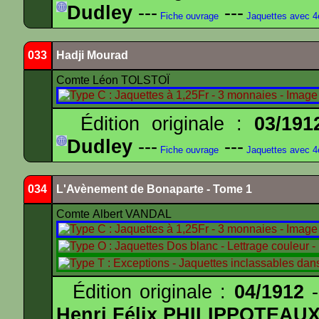
Dudley
---
---
Fiche ouvrage
Jaquettes avec 
033
Hadji Mourad
Comte Léon TOLSTOÏ
Édition originale :
03/191
Dudley
---
---
Fiche ouvrage
Jaquettes avec 
034
L'Avènement de Bonaparte - Tome 1
Comte Albert VANDAL
Édition originale :
04/1912
-
Henri Félix PHILIPPOTEAU