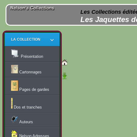
Les Collections édité
Les Jaquettes d
LA COLLECTION
Présentation
Cartonnages
Pages de gardes
Dos et tranches
Auteurs
Nelson Adresses