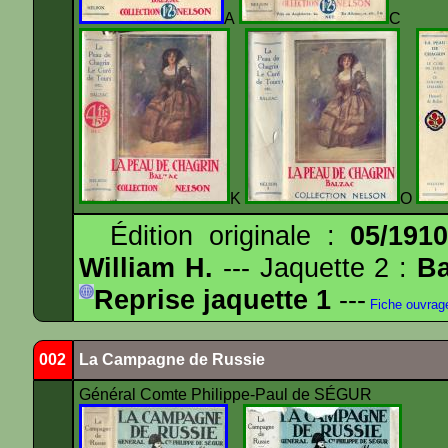
A
K
O
Édition originale :
05/191
William H.
--- Jaquette 2 :
Ba
Reprise jaquette 1
---
Fiche ouvrag
002
La Campagne de Russie
Général Comte Philippe-Paul de SÉGUR