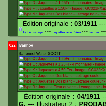
Édition originale :
03/1911
---
---
---
--
Fiche ouvrage
Jaquettes avec 4ème
Lecture
022
Ivanhoe
Barronnet Walter SCOTT
Édition originale :
04/1911
--
G.
--- Illustrateur 2 :
PROBA