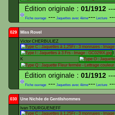
Édition originale :
01/1912
---
---
---
--
Fiche ouvrage
Jaquettes avec 4ème
Lecture
029
Miss Rovel
Victor CHERBULIEZ
K
Édition originale :
01/1912
---
---
---
--
Fiche ouvrage
Jaquettes avec 4ème
Lecture
030
Une Nichée de Gentilshommes
Ivan TOURGUENEFF