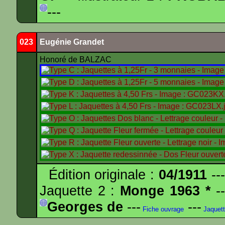
---
023
Eugénie Grandet
Honoré de BALZAC
Édition originale :
04/1911
---
Jaquette 2 :
Monge 1963 *
--
Georges de
---
---
Fiche ouvrage
Jaquet