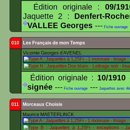
Édition originale :
09/191
Jaquette 2 :
Denfert-Roche
VALLEE Georges
---
Fiche ouvrage
010
Les Français de mon Temps
Vicomte Georges d'AVENEL
Édition originale :
10/1910
-
signée
---
---
Fiche ouvrage
Jaquettes avec 4
011
Morceaux Choisis
Maurice MAETERLINCK