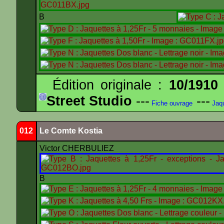
B
Édition originale :
10/1910
Street Studio
---
---
Fiche ouvrage
Jaqu
012
Le Comte Kostia
Victor CHERBULIEZ
B