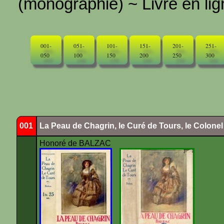
(monographie) ~ Livre en ligne
001-
051-
101-
151-
201-
251-
050
100
150
200
250
300
001
La Peau de Chagrin, le Curé de Tours, le Colone
Honoré de BALZAC