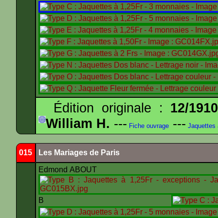
Édition originale :
12/191
William H.
---
---
Fiche ouvrage
Jaquettes
015
Les Mariages de Paris
Edmond ABOUT
B