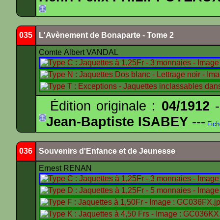
035
L'Avènement de Bonaparte - Tome 2
Comte Albert VANDAL
Édition originale :
04/1912
-
Jean-Baptiste ISABEY
---
Fich
036
Souvenirs d'Enfance et de Jeunesse
Ernest RENAN