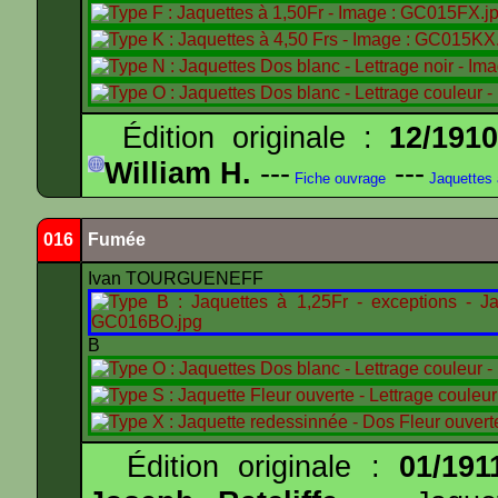
Édition originale :
12/191
William H.
---
---
Fiche ouvrage
Jaquettes
016
Fumée
Ivan TOURGUENEFF
B
Édition originale :
01/191