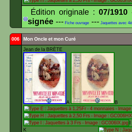
Édition originale :
07/1910
-
signée
---
---
Fiche ouvrage
Jaquettes avec 4
006
Mon Oncle et mon Curé
Jean de la BRÈTE
A
K