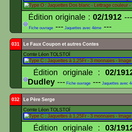
Édition originale :
02/1912
---
---
---
Fiche ouvrage
Jaquettes avec 4ème
031
Le Faux Coupon et autres Contes
Comte Léon TOLSTOÏ
Édition originale :
02/191
Dudley
---
---
Fiche ouvrage
Jaquettes avec 
032
Le Père Serge
Comte Léon TOLSTOÏ
Édition originale :
03/191