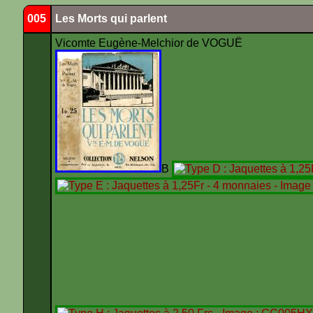
005
Les Morts qui parlent
Vicomte Eugène-Melchior de VOGUË
B