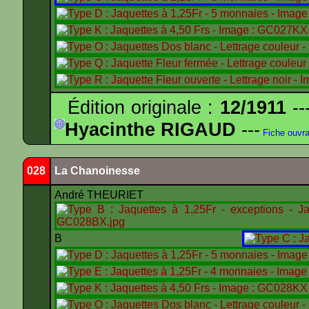
Édition originale :
12/1911
--
Hyacinthe RIGAUD
---
Fiche ouvr
028
La Chanoinesse
André THEURIET
B