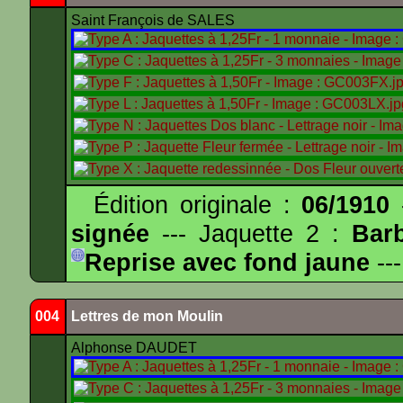
Saint François de SALES
Édition originale :
06/1910
-
signée
--- Jaquette 2 :
Bar
Reprise avec fond jaune
---
004
Lettres de mon Moulin
Alphonse DAUDET