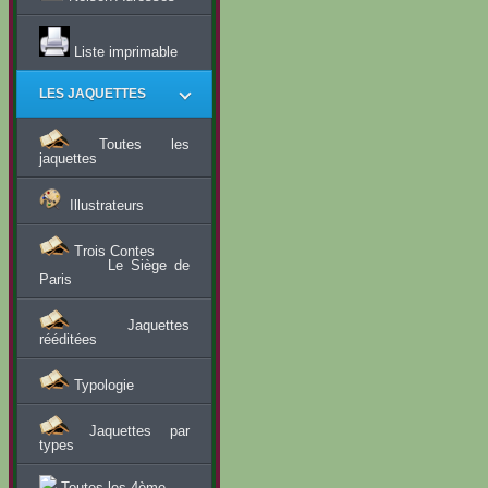
Liste imprimable
LES JAQUETTES
Toutes les
jaquettes
Illustrateurs
Trois Contes
Le Siège de
Paris
Jaquettes
rééditées
Typologie
Jaquettes par
types
Toutes les 4ème