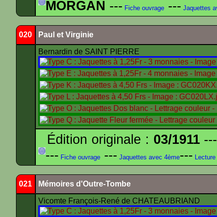
MORGAN
---
---
Fiche ouvrage
Jaquettes 
020
Paul et Virginie
Bernardin de SAINT PIERRE
Édition originale :
03/1911
---
---
---
---
Fiche ouvrage
Jaquettes avec 4ème
Lecture
021
Mémoires d'Outre-Tombe
Vicomte François-René de CHATEAUBRIAND