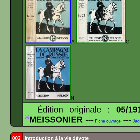
A
N
Édition originale :
05/19
MEISSONIER
---
---
Fiche ouvrage
Jaq
003
Introduction à la vie dévote