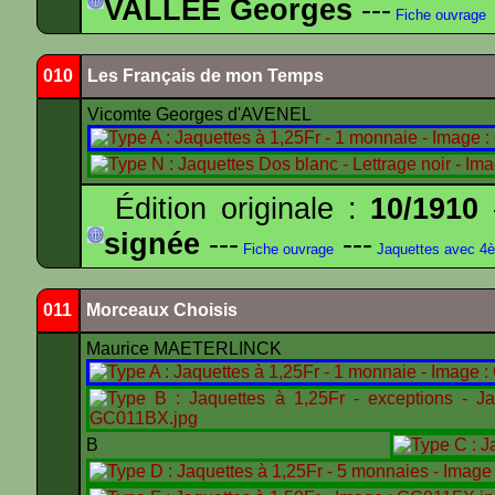
VALLEE Georges
---
Fiche ouvrage
010
Les Français de mon Temps
Vicomte Georges d'AVENEL
Édition originale :
10/1910
-
signée
---
---
Fiche ouvrage
Jaquettes avec 4
011
Morceaux Choisis
Maurice MAETERLINCK
B