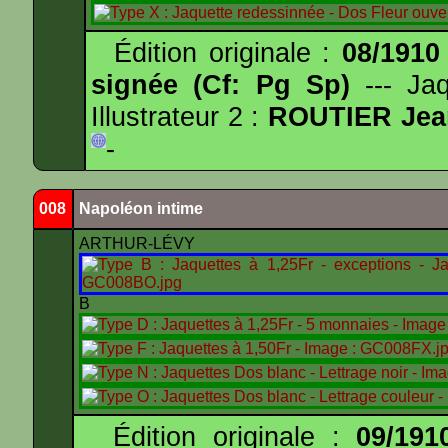
Édition originale :
08/1910
signée (Cf: Pg Sp)
--- Ja
Illustrateur 2 :
ROUTIER Jea
-
008
Napoléon intime
ARTHUR-LÉVY
B
Édition originale :
09/191