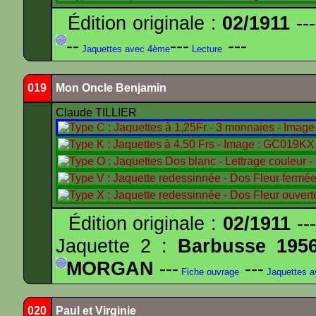
Édition originale :
02/1911
---
--
---
---
Jaquettes avec 4ème
Lecture
019
Mon Oncle Benjamin
Claude TILLIER
Édition originale :
02/1911
---
Jaquette 2 :
Barbusse 195
MORGAN
---
---
Fiche ouvrage
Jaquettes 
020
Paul et Virginie