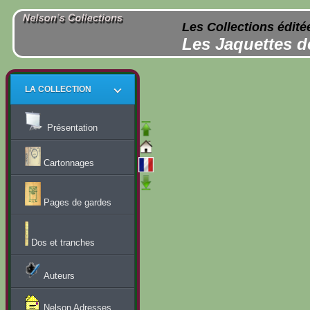
Les Collections édité
Les Jaquettes d
LA COLLECTION
Présentation
Cartonnages
Pages de gardes
Dos et tranches
Auteurs
Nelson Adresses