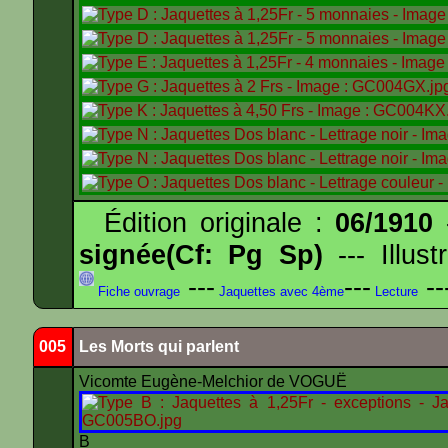
Édition originale :
06/1910
-
signée(Cf: Pg Sp)
--- Illus
---
---
--
Fiche ouvrage
Jaquettes avec 4ème
Lecture
005
Les Morts qui parlent
Vicomte Eugène-Melchior de VOGUË
B