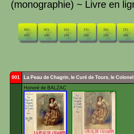
(monographie) ~ Livre en ligne
001-
051-
101-
151-
201-
251-
050
100
150
200
250
300
001
La Peau de Chagrin, le Curé de Tours, le Colone
Honoré de BALZAC