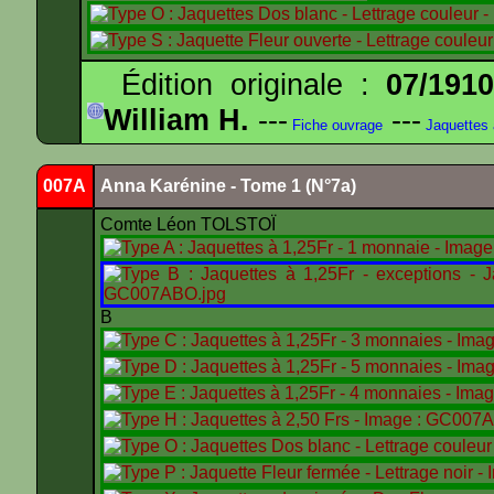
Édition originale :
07/191
William H.
---
---
Fiche ouvrage
Jaquettes
007A
Anna Karénine - Tome 1 (N°7a)
Comte Léon TOLSTOÏ
B