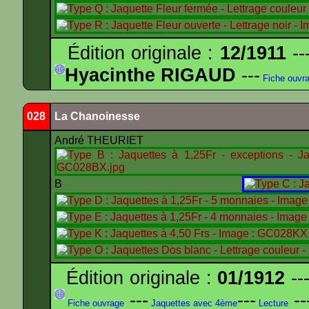
Édition originale :
12/1911
--
Hyacinthe RIGAUD
---
Fiche ouvr
028
La Chanoinesse
André THEURIET
B
Édition originale :
01/1912
---
---
---
--
Fiche ouvrage
Jaquettes avec 4ème
Lecture