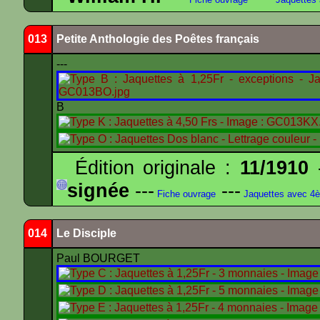
013
Petite Anthologie des Poêtes français
---
B
Édition originale :
11/1910
-
signée
---
---
Fiche ouvrage
Jaquettes avec 4
014
Le Disciple
Paul BOURGET