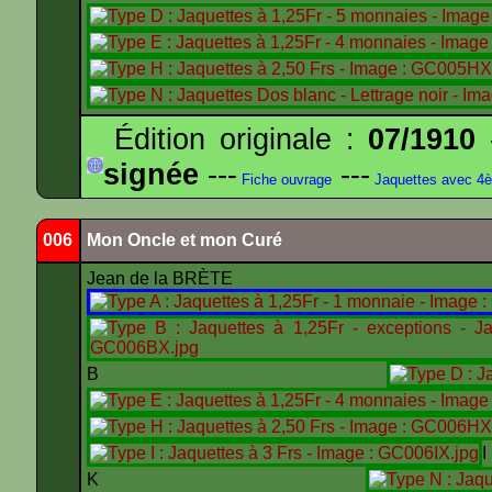
Édition originale :
07/1910
-
signée
---
---
Fiche ouvrage
Jaquettes avec 4
006
Mon Oncle et mon Curé
Jean de la BRÈTE
B
K