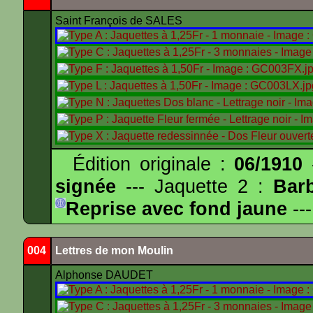
Saint François de SALES
Édition originale :
06/1910
-
signée
--- Jaquette 2 :
Bar
Reprise avec fond jaune
---
004
Lettres de mon Moulin
Alphonse DAUDET