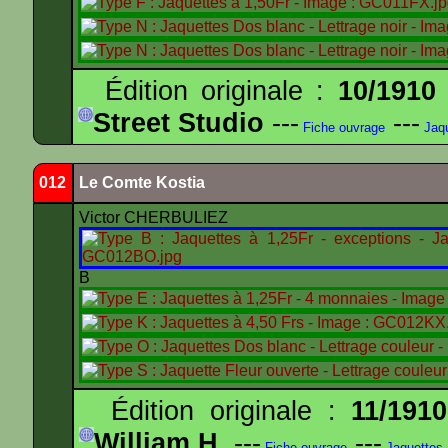
Édition originale :
10/1910
Street Studio
---
---
Fiche ouvrage
Jaqu
012
Le Comte Kostia
Victor CHERBULIEZ
B
Édition originale :
11/1910
William H.
---
---
Fiche ouvrage
Jaquettes