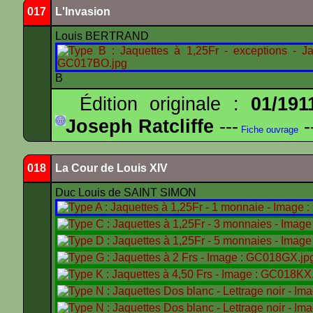
017
L'Invasion
Louis BERTRAND
B
Édition originale :
01/191
Joseph Ratcliffe
---
-
Fiche ouvrage
018
La Cour de Louis XIV
Duc Louis de SAINT SIMON