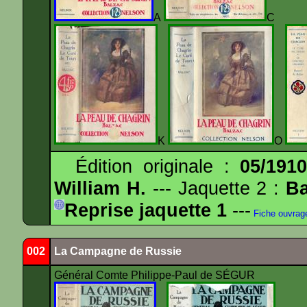
A
K
O
Édition originale :
05/191
William H.
--- Jaquette 2 :
Ba
Reprise jaquette 1
---
Fiche ouvrag
002
La Campagne de Russie
Général Comte Philippe-Paul de SÉGUR