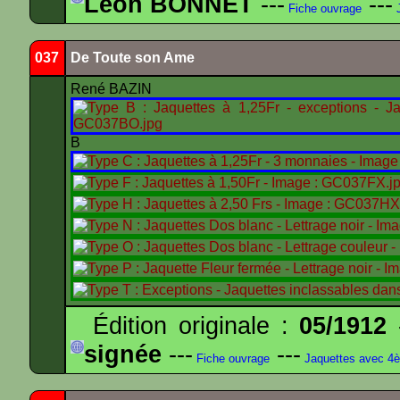
Léon BONNET
---
---
Fiche ouvrage
J
037
De Toute son Ame
René BAZIN
B
Édition originale :
05/1912
-
signée
---
---
Fiche ouvrage
Jaquettes avec 4