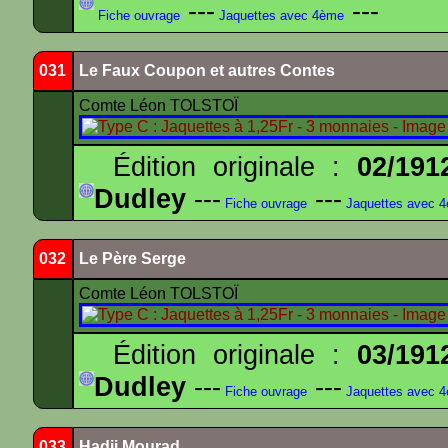
---
---
Fiche ouvrage
Jaquettes avec 4ème
031
Le Faux Coupon et autres Contes
Comte Léon TOLSTOÏ
Édition originale :
02/191
Dudley
---
---
Fiche ouvrage
Jaquettes avec 
032
Le Père Serge
Comte Léon TOLSTOÏ
Édition originale :
03/191
Dudley
---
---
Fiche ouvrage
Jaquettes avec 
033
Hadji Mourad