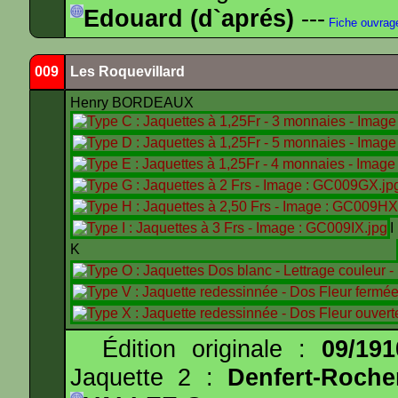
Edouard (d`aprés)
---
Fiche ouvrag
009
Les Roquevillard
Henry BORDEAUX
K
Édition originale :
09/191
Jaquette 2 :
Denfert-Roche