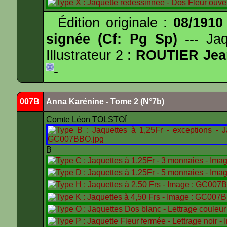
Édition originale :
08/1910
signée (Cf: Pg Sp)
--- Ja
Illustrateur 2 :
ROUTIER Jea
-
007B
Anna Karénine - Tome 2 (N°7b)
Comte Léon TOLSTOÏ
B