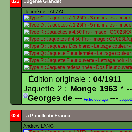
023
Eugénie Grandet
Honoré de BALZAC
Édition originale :
04/1911
---
Jaquette 2 :
Monge 1963 *
--
Georges de
---
---
Fiche ouvrage
Jaquet
024
La Pucelle de France
Andrew LANG