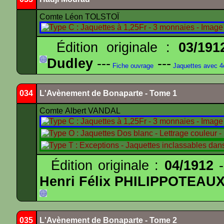
Comte Léon TOLSTOÏ
Édition originale :
03/191
Dudley
---
---
Fiche ouvrage
Jaquettes avec 
034
L'Avènement de Bonaparte - Tome 1
Comte Albert VANDAL
Édition originale :
04/1912
-
Henri Félix PHILIPPOTEAU
035
L'Avènement de Bonaparte - Tome 2