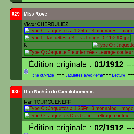
029
Miss Rovel
Victor CHERBULIEZ
K
Édition originale :
01/1912
---
---
---
--
Fiche ouvrage
Jaquettes avec 4ème
Lecture
030
Une Nichée de Gentilshommes
Ivan TOURGUENEFF
Édition originale :
02/1912
---