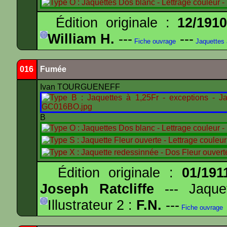
Édition originale :
12/191
William H.
---
---
Fiche ouvrage
Jaquettes
016
Fumée
Ivan TOURGUENEFF
B
Édition originale :
01/191
Joseph Ratcliffe
--- Jaqu
Illustrateur 2 :
F.N.
---
Fiche ouvrage