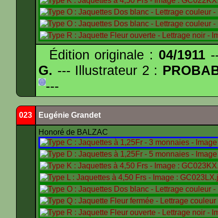
Édition originale :
04/1911
--
G.
--- Illustrateur 2 :
PROBA
---
023
Eugénie Grandet
Honoré de BALZAC