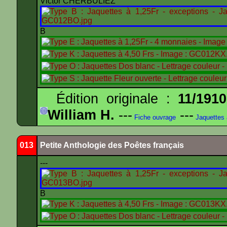
Victor CHERBULIEZ
B
Édition originale :
11/1910
William H.
---
---
Fiche ouvrage
Jaquettes
013
Petite Anthologie des Poêtes français
---
B