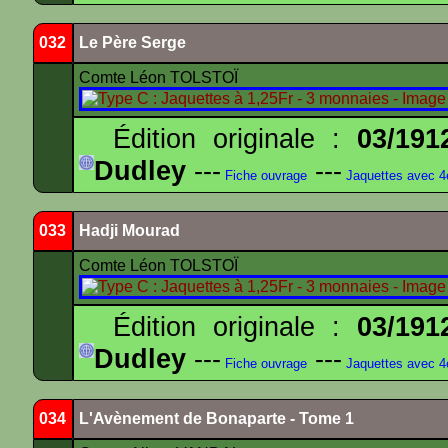
032
Le Père Serge
Comte Léon TOLSTOÏ
Édition originale :
03/191
Dudley
---
---
Fiche ouvrage
Jaquettes avec 
033
Hadji Mourad
Comte Léon TOLSTOÏ
Édition originale :
03/191
Dudley
---
---
Fiche ouvrage
Jaquettes avec 
034
L'Avènement de Bonaparte - Tome 1