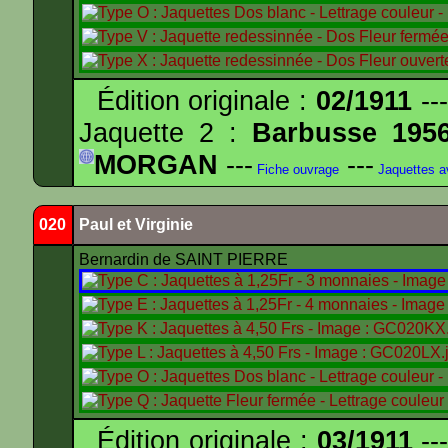
Édition originale :
02/1911
---
Jaquette 2 :
Barbusse 195
MORGAN
---
---
Fiche ouvrage
Jaquettes 
020
Paul et Virginie
Bernardin de SAINT PIERRE
Édition originale :
03/1911
---