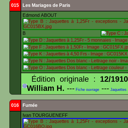
015
Les Mariages de Paris
Edmond ABOUT
B
Édition originale :
12/191
William H.
---
---
Fiche ouvrage
Jaquettes
016
Fumée
Ivan TOURGUENEFF