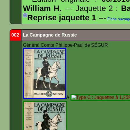
William H.
--- Jaquette 2 :
Ba
Reprise jaquette 1
---
Fiche ouvrag
002
La Campagne de Russie
Général Comte Philippe-Paul de SÉGUR
A