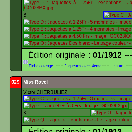
B
Édition originale :
01/1912
---
---
---
--
Fiche ouvrage
Jaquettes avec 4ème
Lecture
029
Miss Rovel
Victor CHERBULIEZ
K
Édition originale :
01/1912
---