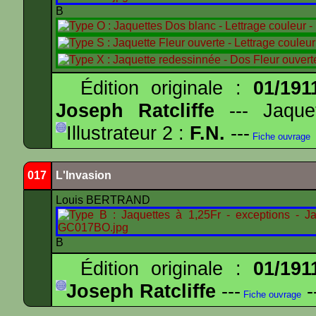
B
Édition originale :
01/191
Joseph Ratcliffe
--- Jaqu
Illustrateur 2 :
F.N.
---
Fiche ouvrage
017
L'Invasion
Louis BERTRAND
B
Édition originale :
01/191
Joseph Ratcliffe
---
-
Fiche ouvrage