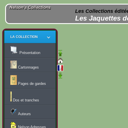
Les Collections édité
Les Jaquettes d
LA COLLECTION
Présentation
Cartonnages
Pages de gardes
Dos et tranches
Auteurs
Nelson Adresses