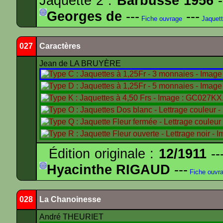
Jaquette 2 :
Barbusse 1956
-
Georges de
---
---
Fiche ouvrage
Jaquet
027
Caractères
Jean de LA BRUYÈRE
Édition originale :
12/1911
--
Hyacinthe RIGAUD
---
Fiche ouvr
028
La Chanoinesse
André THEURIET