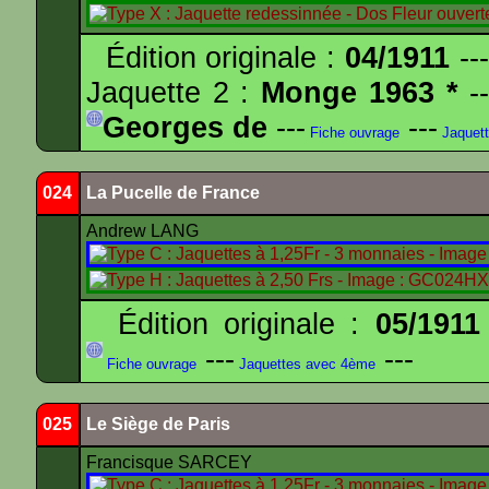
Édition originale :
04/1911
---
Jaquette 2 :
Monge 1963 *
--
Georges de
---
---
Fiche ouvrage
Jaquet
024
La Pucelle de France
Andrew LANG
Édition originale :
05/1911
---
---
Fiche ouvrage
Jaquettes avec 4ème
025
Le Siège de Paris
Francisque SARCEY