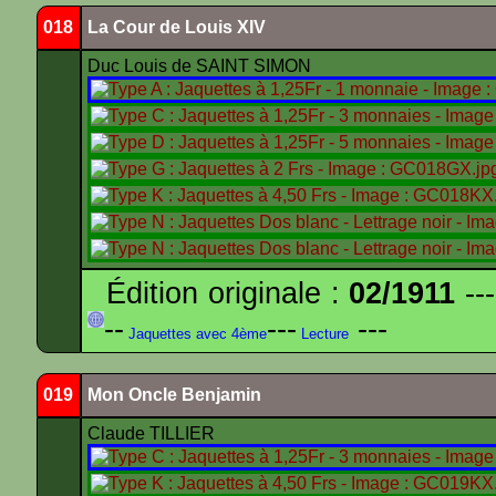
018
La Cour de Louis XIV
Duc Louis de SAINT SIMON
Édition originale :
02/1911
---
--
---
---
Jaquettes avec 4ème
Lecture
019
Mon Oncle Benjamin
Claude TILLIER