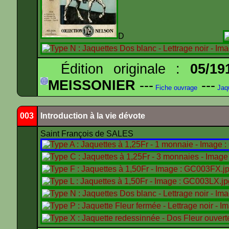
D
Édition originale :
05/19
MEISSONIER
---
---
Fiche ouvrage
Jaq
003
Introduction à la vie dévote
Saint François de SALES