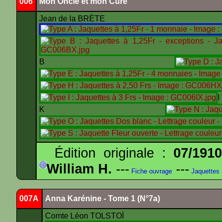
006
Mon Oncle et mon Curé
Jean de la BRÈTE
B
K
Édition originale :
07/191
William H.
---
---
Fiche ouvrage
Jaquettes
007A
Anna Karénine - Tome 1 (N°7a)
Comte Léon TOLSTOÏ