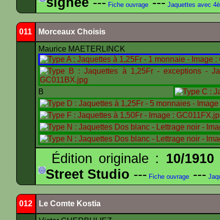
signée
---
---
Fiche ouvrage
Jaquettes avec 4
011
Morceaux Choisis
Maurice MAETERLINCK
B
Édition originale :
10/1910
Street Studio
---
---
Fiche ouvrage
Jaqu
012
Le Comte Kostia