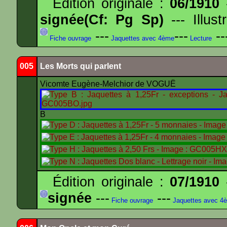
Édition originale :
06/1910
-
signée(Cf: Pg Sp)
--- Illus
---
---
--
Fiche ouvrage
Jaquettes avec 4ème
Lecture
005
Les Morts qui parlent
Vicomte Eugène-Melchior de VOGUË
B
Édition originale :
07/1910
-
signée
---
---
Fiche ouvrage
Jaquettes avec 4