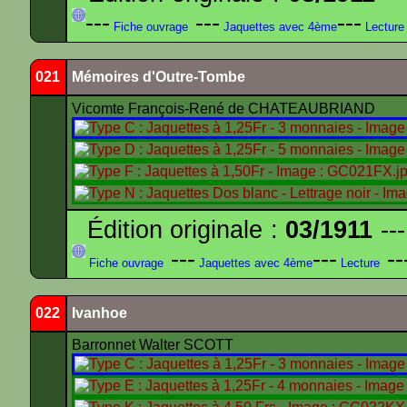
---
---
---
Fiche ouvrage
Jaquettes avec 4ème
Lecture
021
Mémoires d'Outre-Tombe
Vicomte François-René de CHATEAUBRIAND
Édition originale :
03/1911
---
---
---
--
Fiche ouvrage
Jaquettes avec 4ème
Lecture
022
Ivanhoe
Barronnet Walter SCOTT