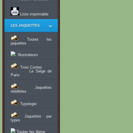
Liste imprimable
LES JAQUETTES
Toutes les
jaquettes
Illustrateurs
Trois Contes
Le Siège de
Paris
Jaquettes
rééditées
Typologie
Jaquettes par
types
Toutes les 4ème