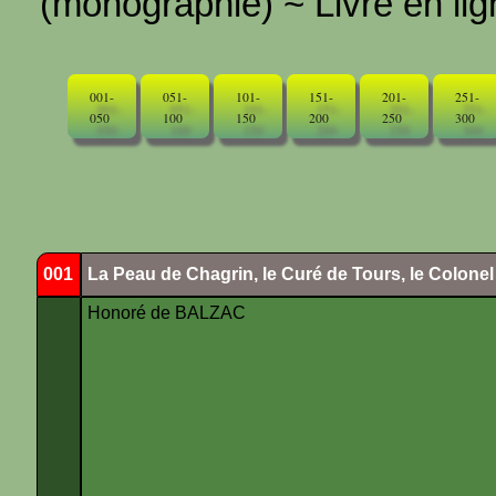
(monographie) ~ Livre en ligne
001-
051-
101-
151-
201-
251-
050
100
150
200
250
300
001
La Peau de Chagrin, le Curé de Tours, le Colone
Honoré de BALZAC