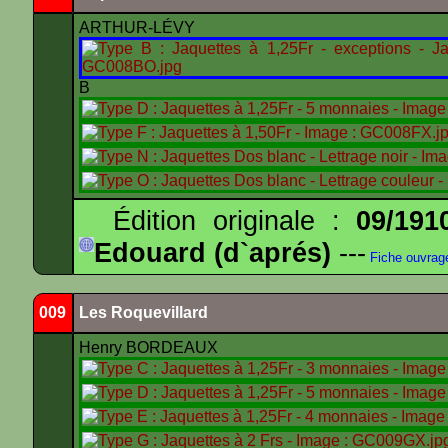
ARTHUR-LÉVY
B
Édition originale :
09/191
Edouard (d`aprés)
---
Fiche ouvrag
009
Les Roquevillard
Henry BORDEAUX