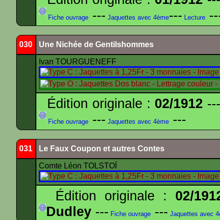
---
---
--
Fiche ouvrage
Jaquettes avec 4ème
Lecture
030
Une Nichée de Gentilshommes
Ivan TOURGUENEFF
Édition originale :
02/1912
---
---
---
Fiche ouvrage
Jaquettes avec 4ème
031
Le Faux Coupon et autres Contes
Comte Léon TOLSTOÏ
Édition originale :
02/191
Dudley
---
---
Fiche ouvrage
Jaquettes avec 