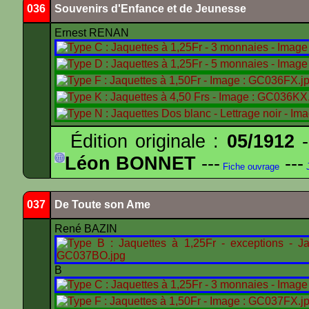
036
Souvenirs d'Enfance et de Jeunesse
Ernest RENAN
Édition originale :
05/1912
-
Léon BONNET
---
---
Fiche ouvrage
J
037
De Toute son Ame
René BAZIN
B