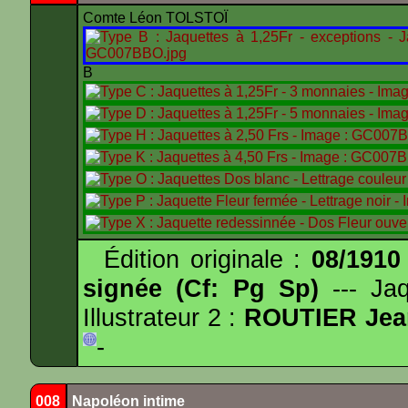
Comte Léon TOLSTOÏ
B
Édition originale :
08/1910
signée (Cf: Pg Sp)
--- Ja
Illustrateur 2 :
ROUTIER Jea
-
008
Napoléon intime