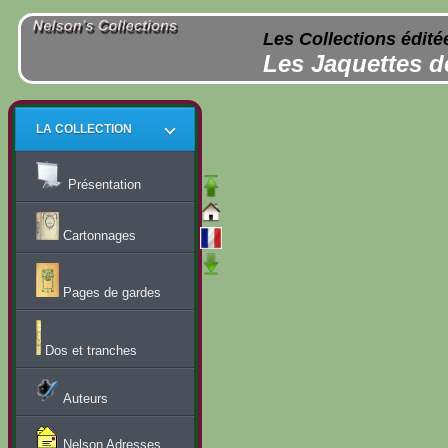
Les Collections édité
Les Jaquettes d
LA COLLECTION
Présentation
Cartonnages
Pages de gardes
Dos et tranches
Auteurs
Nelson Adresses