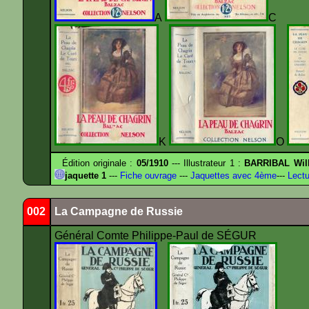
A
K
O
Édition originale :
05/1910
--- Illustrateur 1 :
BARRIBAL Will
jaquette 1
---
Fiche ouvrage
---
Jaquettes avec 4ème
---
Lectu
002
La Campagne de Russie
Général Comte Philippe-Paul de SÉGUR