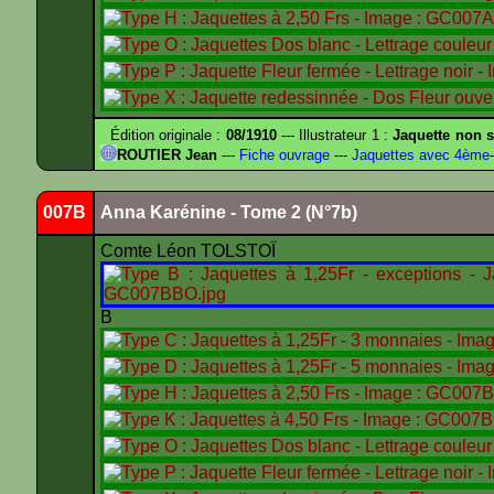
Édition originale :
08/1910
--- Illustrateur 1 :
Jaquette non s
ROUTIER Jean
---
Fiche ouvrage
---
Jaquettes avec 4ème
-
007B
Anna Karénine - Tome 2 (N°7b)
Comte Léon TOLSTOÏ
B