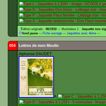
Édition originale :
06/1910
--- Illustrateur 1 :
Jaquette non si
fond jaune
---
Fiche ouvrage
---
Jaquettes avec 4ème
---
004
Lettres de mon Moulin
Alphonse DAUDET
A