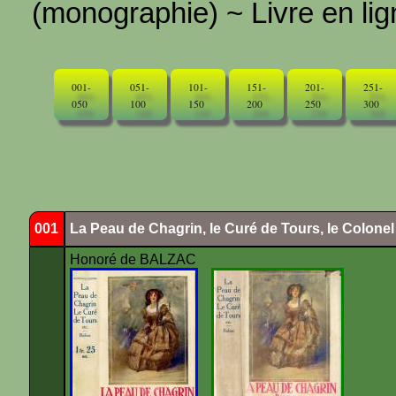
(monographie) ~ Livre en ligne
001-
051-
101-
151-
201-
251-
050
100
150
200
250
300
001
La Peau de Chagrin, le Curé de Tours, le Colone
Honoré de BALZAC