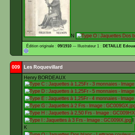
N
Édition originale :
09/1910
--- Illustrateur 1 :
DETAILLE Edouar
009
Les Roquevillard
Henry BORDEAUX
K