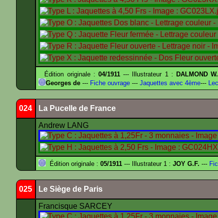
Édition originale :
04/1911
--- Illustrateur 1 :
DALMOND W
Georges de
---
Fiche ouvrage
---
Jaquettes avec 4ème
---
Lec
024
La Pucelle de France
Andrew LANG
Édition originale :
05/1911
--- Illustrateur 1 :
JOY G.F.
---
Fic
025
Le Siège de Paris
Francisque SARCEY