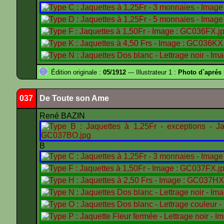
Édition originale :
05/1912
--- Illustrateur 1 :
Photo d`apré
037
De Toute son Ame
René BAZIN
B