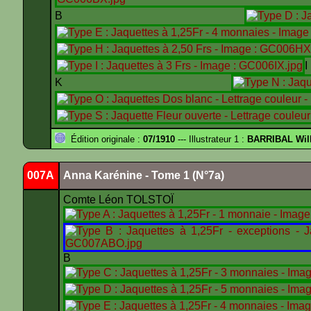
B
K
Édition originale :
07/1910
--- Illustrateur 1 :
BARRIBAL Will
007A
Anna Karénine - Tome 1 (N°7a)
Comte Léon TOLSTOÏ
B