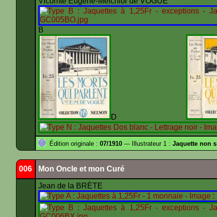
Vicomte Eugène-Melchior de VOGUË
B
D
Édition originale :
07/1910
--- Illustrateur 1 :
Jaquette non 
006
Mon Oncle et mon Curé
Jean de la BRÈTE