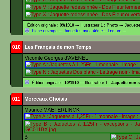
Édition originale :
09/1910
--- Illustrateur 1 :
Photo
--- Jaquett
-
Fiche ouvrage
---
Jaquettes avec 4ème
---
Lecture
---
010
Les Français de mon Temps
Vicomte Georges d'AVENEL
Édition originale :
10/1910
--- Illustrateur 1 :
Jaquette non 
011
Morceaux Choisis
Maurice MAETERLINCK
B