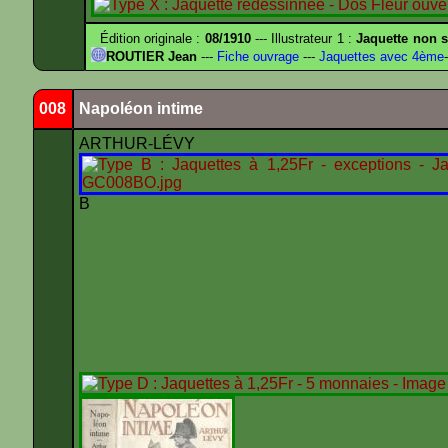
Édition originale :
08/1910
--- Illustrateur 1 :
Jaquette non s
ROUTIER Jean
---
Fiche ouvrage
---
Jaquettes avec 4ème
-
008
Napoléon intime
ARTHUR-LÉVY
B