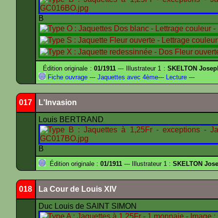
B
Édition originale :
01/1911
--- Illustrateur 1 :
SKELTON Joseph 
Fiche ouvrage
---
Jaquettes avec 4ème
---
Lecture
---
017
L'Invasion
Louis BERTRAND
B
Édition originale :
01/1911
--- Illustrateur 1 :
SKELTON Josep
018
La Cour de Louis XIV
Duc Louis de SAINT SIMON