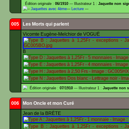
Édition originale :
06/1910
--- Illustrateur 1 :
Jaquette non sig
--
Jaquettes avec 4ème
---
Lecture
---
005
Les Morts qui parlent
Vicomte Eugène-Melchior de VOGUË
B
Édition originale :
07/1910
--- Illustrateur 1 :
Jaquette non 
006
Mon Oncle et mon Curé
Jean de la BRÈTE