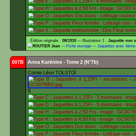
Édition originale :
08/1910
--- Illustrateur 1 :
Jaquette non s
ROUTIER Jean
---
Fiche ouvrage
---
Jaquettes avec 4ème
007B
Anna Karénine - Tome 2 (N°7b)
Comte Léon TOLSTOÏ
B