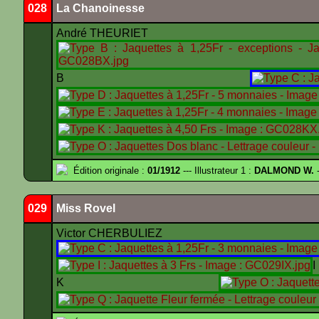
028
La Chanoinesse
André THEURIET
B
Édition originale :
01/1912
--- Illustrateur 1 :
DALMOND W.
-
029
Miss Rovel
Victor CHERBULIEZ
K