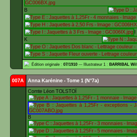
B
K
Édition originale :
07/1910
--- Illustrateur 1 :
BARRIBAL Wil
007A
Anna Karénine - Tome 1 (N°7a)
Comte Léon TOLSTOÏ
B