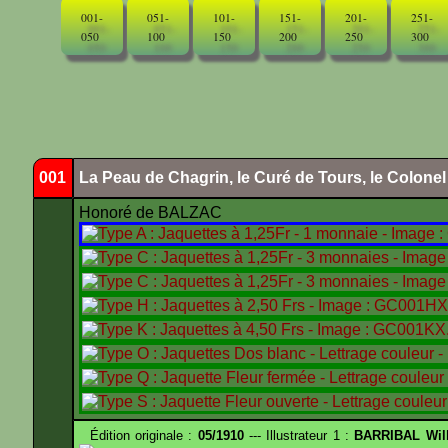
001-
051-
101-
151-
201-
251-
050
100
150
200
250
300
001
La Peau de Chagrin, le Curé de Tours, le Colone
Honoré de BALZAC
Édition originale :
05/1910
--- Illustrateur 1 :
BARRIBAL Will