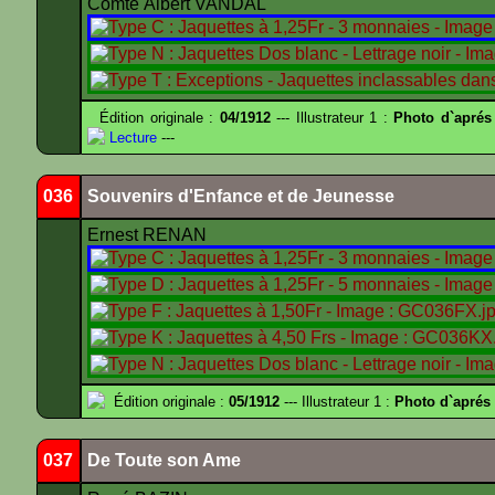
Comte Albert VANDAL
Édition originale :
04/1912
--- Illustrateur 1 :
Photo d`aprés
Lecture
---
036
Souvenirs d'Enfance et de Jeunesse
Ernest RENAN
Édition originale :
05/1912
--- Illustrateur 1 :
Photo d`apré
037
De Toute son Ame