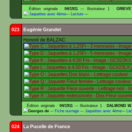
Édition originale :
04/1911
--- Illustrateur 1 :
GRIEVE
Jaquettes avec 4ème
---
Lecture
---
023
Eugénie Grandet
Honoré de BALZAC
Édition originale :
04/1911
--- Illustrateur 1 :
DALMOND W
Georges de
---
Fiche ouvrage
---
Jaquettes avec 4ème
---
Lec
024
La Pucelle de France