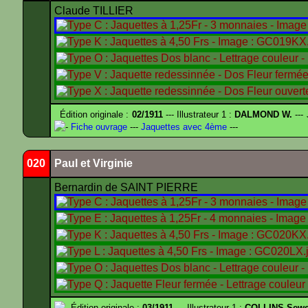
Claude TILLIER
Édition originale :
02/1911
--- Illustrateur 1 :
DALMOND W.
---
-
Fiche ouvrage
---
Jaquettes avec 4ème
---
020
Paul et Virginie
Bernardin de SAINT PIERRE
Édition originale :
03/1911
--- Illustrateur 1 :
COLLINS Sewe