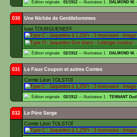
Édition originale :
01/1912
--- Illustrateur 1 :
DALMOND W.
-
030
Une Nichée de Gentilshommes
Ivan TOURGUENEFF
Édition originale :
02/1912
--- Illustrateur 1 :
DALMOND W.
-
031
Le Faux Coupon et autres Contes
Comte Léon TOLSTOÏ
Édition originale :
02/1912
--- Illustrateur 1 :
TENNANT Dud
032
Le Père Serge
Comte Léon TOLSTOÏ