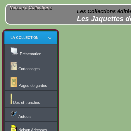
Les Collections édité
Les Jaquettes d
LA COLLECTION
Présentation
Cartonnages
Pages de gardes
Dos et tranches
Auteurs
Nelson Adresses