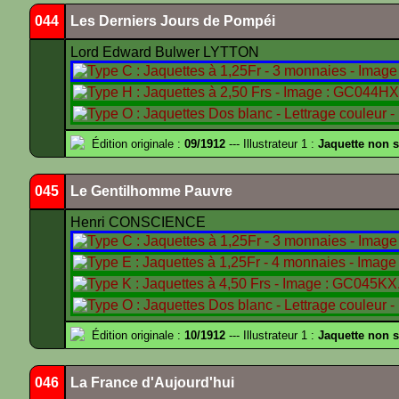
044
Les Derniers Jours de Pompéi
Lord Edward Bulwer LYTTON
Édition originale :
09/1912
--- Illustrateur 1 :
Jaquette non 
045
Le Gentilhomme Pauvre
Henri CONSCIENCE
Édition originale :
10/1912
--- Illustrateur 1 :
Jaquette non 
046
La France d'Aujourd'hui