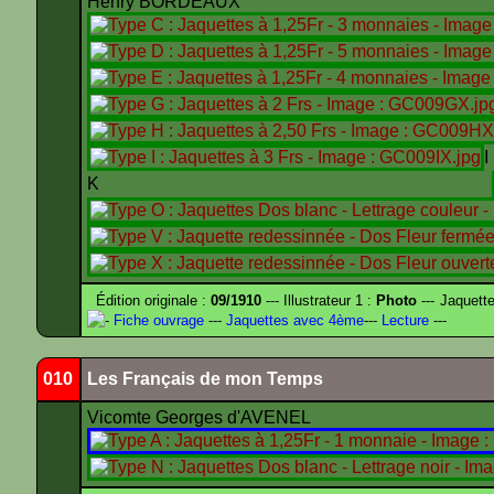
Henry BORDEAUX
K
Édition originale :
09/1910
--- Illustrateur 1 :
Photo
--- Jaquett
-
Fiche ouvrage
---
Jaquettes avec 4ème
---
Lecture
---
010
Les Français de mon Temps
Vicomte Georges d'AVENEL