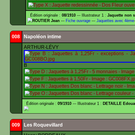
Édition originale :
08/1910
--- Illustrateur 1 :
Jaquette non s
ROUTIER Jean
---
Fiche ouvrage
---
Jaquettes avec 4ème
008
Napoléon intime
ARTHUR-LÉVY
B
Édition originale :
09/1910
--- Illustrateur 1 :
DETAILLE Edouar
009
Les Roquevillard