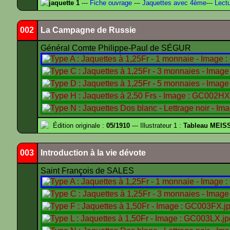
jaquette 1
---
Fiche ouvrage
---
Jaquettes avec 4ème
---
Lectu
002
La Campagne de Russie
Général Comte Philippe-Paul de SÉGUR
Édition originale :
05/1910
--- Illustrateur 1 :
Tableau MEIS
003
Introduction à la vie dévote
Saint François de SALES