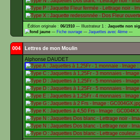
Édition originale :
06/1910
--- Illustrateur 1 :
Jaquette non si
fond jaune
---
Fiche ouvrage
---
Jaquettes avec 4ème
---
004
Lettres de mon Moulin
Alphonse DAUDET