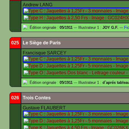
Andrew LANG
Édition originale :
05/1911
--- Illustrateur 1 :
JOY G.F.
---
Fic
025
Le Siège de Paris
Francisque SARCEY
Édition originale :
05/1911
--- Illustrateur 1 :
d`aprés tablea
026
Trois Contes
Gustave FLAUBERT