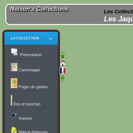
Les Collect
Les Jaqu
LA COLLECTION
Présentation
Cartonnages
Pages de gardes
Dos et tranches
Auteurs
Nelson Adresses