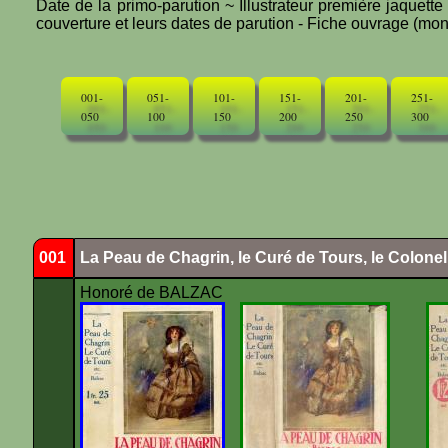
Date de la primo-parution ~ Illustrateur première jaquett
couverture et leurs dates de parution - Fiche ouvrage (mono
001-
051-
101-
151-
201-
251-
050
100
150
200
250
300
001
La Peau de Chagrin, le Curé de Tours, le Colone
Honoré de BALZAC