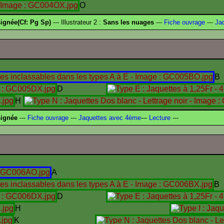
O
ignée(Cf: Pg Sp)
--- Illustrateur 2 :
Sans les nuages
---
Fiche ouvrage
---
Jaq
B
D
H
signée
---
Fiche ouvrage
---
Jaquettes avec 4ème
---
Lecture
---
A
B
D
H
K