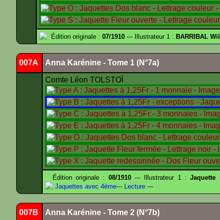
Édition originale :
07/1910
--- Illustrateur 1 :
BARRIBAL Wil
007A
Anna Karénine - Tome 1 (N°7a)
Comte Léon TOLSTOÏ
Édition originale :
08/1910
--- Illustrateur 1 :
Jaquette
Jaquettes avec 4ème
---
Lecture
---
007B
Anna Karénine - Tome 2 (N°7b)