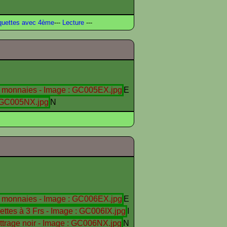
uettes avec 4ème
---
Lecture
---
E
N
E
I
N