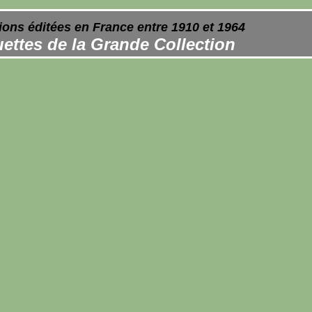
ions éditées en France entre 1910 et 1964
ettes de la Grande Collection