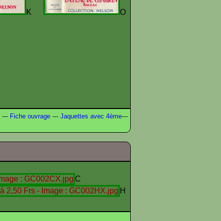
K
O
---
Fiche ouvrage
---
Jaquettes avec 4ème
---
C
H