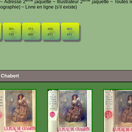
ème
ème
e ~ Adresse 2
jaquette ~ Illustrateur 2
jaquette ~ Toutes l
graphie) ~ Livre en ligne (s'il existe)
301-
351-
400-
001-
350
400
453
453
l Chabert