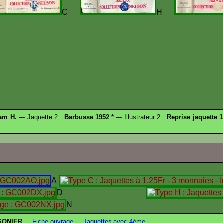
C
H
am H.
--- Jaquette 2 :
Barbusse 1952 *
--- Illustrateur 2 :
Reprise jaquette 1
A
D
N
SONIER
---
Fiche ouvrage
---
Jaquettes avec 4ème
---