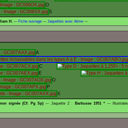
O
S
liam H.
---
Fiche ouvrage
---
Jaquettes avec 4ème
---
A
C
E
O
P
X
 non signée (Cf: Pg Sp)
--- Jaquette 2 :
Barbusse 1951 *
--- Illustrat