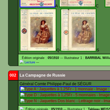
A
C
Q
S
Édition originale :
05/1910
--- Illustrateur 1 :
BARRIBAL Willi
Lecture
---
002
La Campagne de Russie
Général Comte Philippe-Paul de SÉGUR
Édition originale :
05/1910
--- Illustrateur 1 :
Tableau MEIS