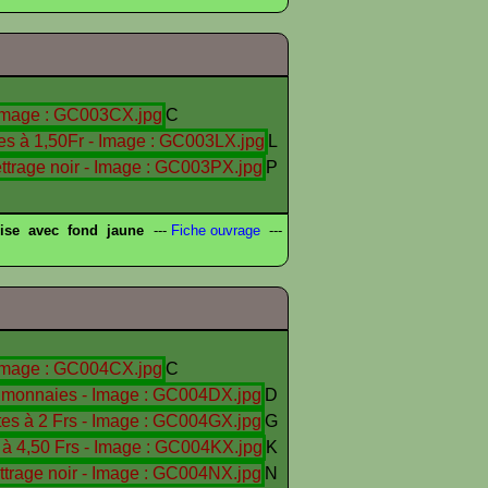
C
L
P
ise avec fond jaune
---
Fiche ouvrage
---
C
D
G
K
N