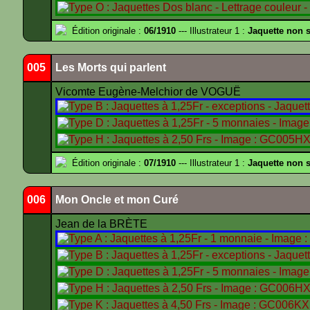
Édition originale :
06/1910
--- Illustrateur 1 :
Jaquette non s
005
Les Morts qui parlent
Vicomte Eugène-Melchior de VOGUË
Édition originale :
07/1910
--- Illustrateur 1 :
Jaquette non 
006
Mon Oncle et mon Curé
Jean de la BRÈTE