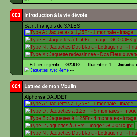
003
Introduction à la vie dévote
Saint François de SALES
Édition originale :
06/1910
--- Illustrateur 1 :
Jaquette
Jaquettes avec 4ème
---
004
Lettres de mon Moulin
Alphonse DAUDET