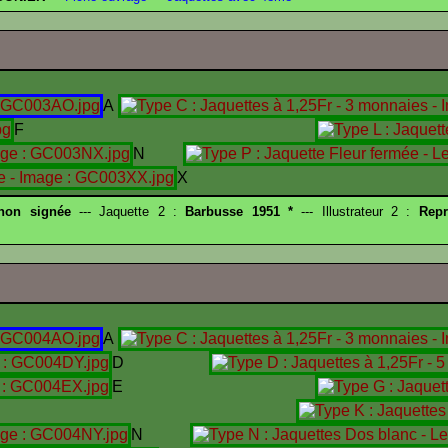
A
F
N
X
 non signée
--- Jaquette 2 :
Barbusse 1951 *
--- Illustrateur 2 :
Repr
A
D
E
I
N