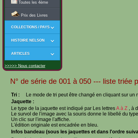
Toutes les 4ème
Prix des Livres
COLLECTIONS / PAYS
HISTOIRE NELSON
ARTICLES
>>>>> Nous contacter
N° de série de 001 à 050 --- liste triée 
Tri :
Le mode de tri peut être changé en cliquant sur un n
Jaquette :
Le type de la jaquette est indiqué par Les lettres
A à Z
, à 
Le survol de l'image avec la souris donne le libellé du type
Un clic sur l'image l'affiche.
L'édition originale est encadrée en bleu.
Infos bandeau (sous les jaquettes et dans l'ordre suiva