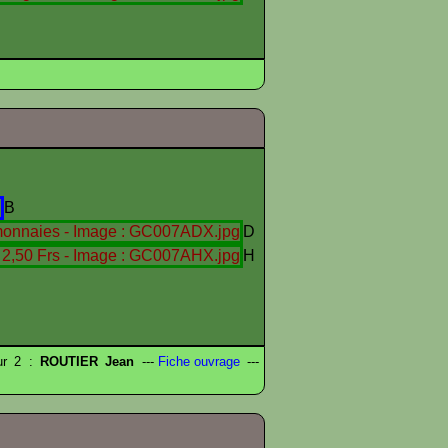
B
D
H
eur 2 :
ROUTIER Jean
---
Fiche ouvrage
---