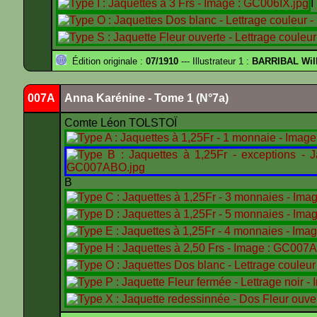
Édition originale :
07/1910
--- Illustrateur 1 :
BARRIBAL Will
007A
Anna Karénine - Tome 1 (N°7a)
Comte Léon TOLSTOÏ
B