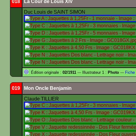
018
La Cour de Louis XIV
Duc Louis de SAINT SIMON
Édition originale :
02/1911
--- Illustrateur 1 :
Photo
---
Fiche 
019
Mon Oncle Benjamin
Claude TILLIER