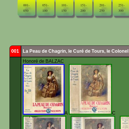
001-
051-
101-
151-
201-
251-
050
100
150
200
250
300
001
La Peau de Chagrin, le Curé de Tours, le Colone
Honoré de BALZAC
A