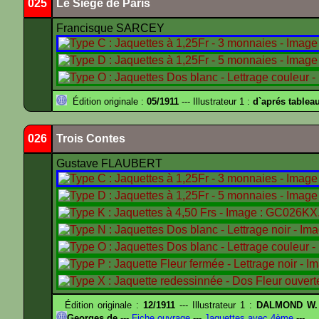
025
Le Siège de Paris
Francisque SARCEY
Édition originale :
05/1911
--- Illustrateur 1 :
d`aprés tablea
026
Trois Contes
Gustave FLAUBERT
Édition originale :
12/1911
--- Illustrateur 1 :
DALMOND W.
Georges de
---
Fiche ouvrage
---
Jaquettes avec 4ème
---