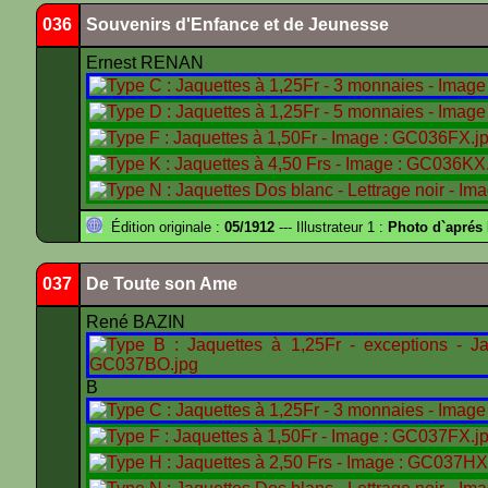
036
Souvenirs d'Enfance et de Jeunesse
Ernest RENAN
Édition originale :
05/1912
--- Illustrateur 1 :
Photo d`apré
037
De Toute son Ame
René BAZIN
B