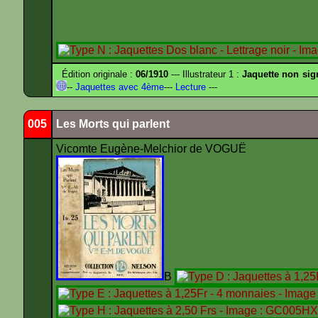
Édition originale :
06/1910
--- Illustrateur 1 :
Jaquette non sig
--
Jaquettes avec 4ème
---
Lecture
---
005
Les Morts qui parlent
Vicomte Eugène-Melchior de VOGUË
B