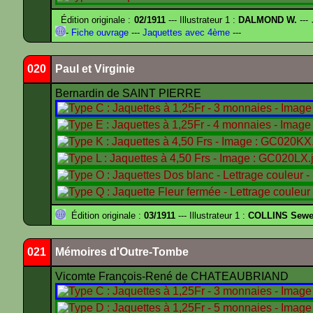
Édition originale :
02/1911
--- Illustrateur 1 :
DALMOND W.
---
-
Fiche ouvrage
---
Jaquettes avec 4ème
---
020
Paul et Virginie
Bernardin de SAINT PIERRE
Édition originale :
03/1911
--- Illustrateur 1 :
COLLINS Sewe
021
Mémoires d'Outre-Tombe
Vicomte François-René de CHATEAUBRIAND