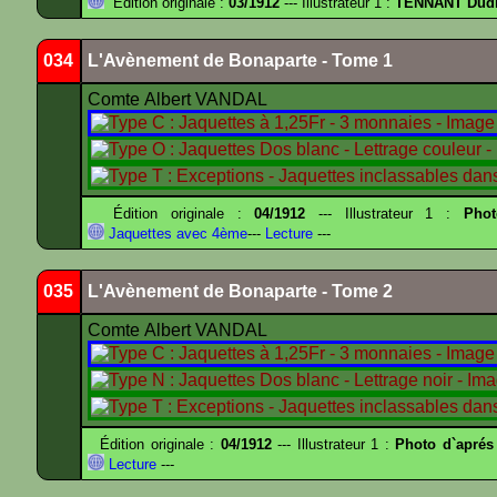
Édition originale :
03/1912
--- Illustrateur 1 :
TENNANT Dud
034
L'Avènement de Bonaparte - Tome 1
Comte Albert VANDAL
Édition originale :
04/1912
--- Illustrateur 1 :
Pho
Jaquettes avec 4ème
---
Lecture
---
035
L'Avènement de Bonaparte - Tome 2
Comte Albert VANDAL
Édition originale :
04/1912
--- Illustrateur 1 :
Photo d`aprés
Lecture
---