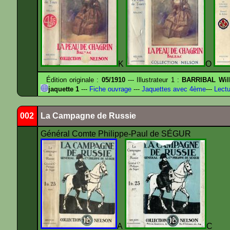
K
O
Édition originale :
05/1910
--- Illustrateur 1 :
BARRIBAL Will
jaquette 1
---
Fiche ouvrage
---
Jaquettes avec 4ème
---
Lectu
002
La Campagne de Russie
Général Comte Philippe-Paul de SÉGUR
A