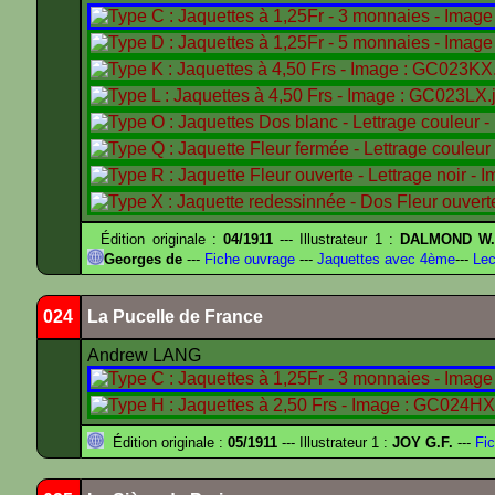
Édition originale :
04/1911
--- Illustrateur 1 :
DALMOND W
Georges de
---
Fiche ouvrage
---
Jaquettes avec 4ème
---
Lec
024
La Pucelle de France
Andrew LANG
Édition originale :
05/1911
--- Illustrateur 1 :
JOY G.F.
---
Fic