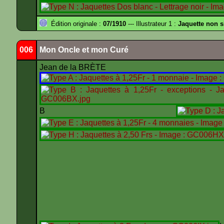
Édition originale :
07/1910
--- Illustrateur 1 :
Jaquette non 
006
Mon Oncle et mon Curé
Jean de la BRÈTE
B