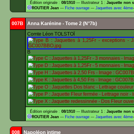
Édition originale :
08/1910
--- Illustrateur 1 :
Jaquette non s
ROUTIER Jean
---
Fiche ouvrage
---
Jaquettes avec 4ème
-
007B
Anna Karénine - Tome 2 (N°7b)
Comte Léon TOLSTOÏ
B
Édition originale :
08/1910
--- Illustrateur 1 :
Jaquette non s
ROUTIER Jean
---
Fiche ouvrage
---
Jaquettes avec 4ème
-
008
Napoléon intime