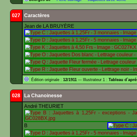
027
Caractères
Jean de LA BRUYÈRE
Édition originale :
12/1911
--- Illustrateur 1 :
Tableau d`apr
028
La Chanoinesse
André THEURIET
B