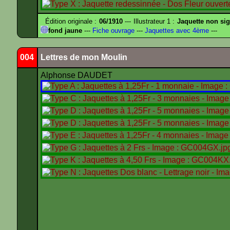
Édition originale :
06/1910
--- Illustrateur 1 :
Jaquette non si
fond jaune
---
Fiche ouvrage
---
Jaquettes avec 4ème
---
004
Lettres de mon Moulin
Alphonse DAUDET