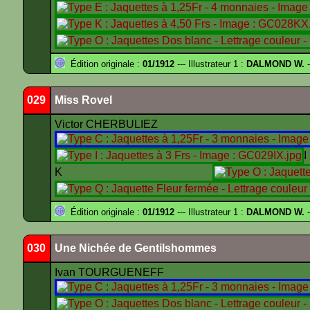
Édition originale :
01/1912
--- Illustrateur 1 :
DALMOND W.
-
029
Miss Rovel
Victor CHERBULIEZ
K
Édition originale :
01/1912
--- Illustrateur 1 :
DALMOND W.
-
030
Une Nichée de Gentilshommes
Ivan TOURGUENEFF