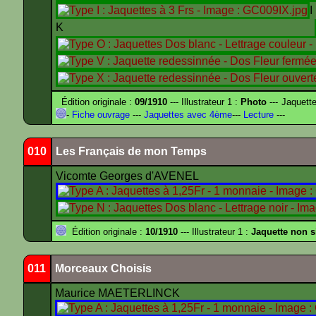
K
Édition originale :
09/1910
--- Illustrateur 1 :
Photo
--- Jaquett
-
Fiche ouvrage
---
Jaquettes avec 4ème
---
Lecture
---
010
Les Français de mon Temps
Vicomte Georges d'AVENEL
Édition originale :
10/1910
--- Illustrateur 1 :
Jaquette non 
011
Morceaux Choisis
Maurice MAETERLINCK