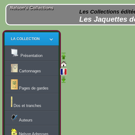
Les Collections édité
Les Jaquettes d
LA COLLECTION
Présentation
Cartonnages
Pages de gardes
Dos et tranches
Auteurs
Nelson Adresses