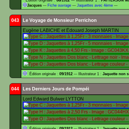
Édition originale :
08/1912
--- Illustrateur 1 :
PATTERSON Ma
Jacques
---
Fiche ouvrage
---
Jaquettes avec 4ème
---
043
Le Voyage de Monsieur Perrichon
Eugène LABICHE et Édouard Joseph MARTIN
Édition originale :
09/1912
--- Illustrateur 1 :
Jaquette non 
044
Les Derniers Jours de Pompéi
Lord Edward Bulwer LYTTON
Édition originale :
09/1912
--- Illustrateur 1 :
Jaquette non 