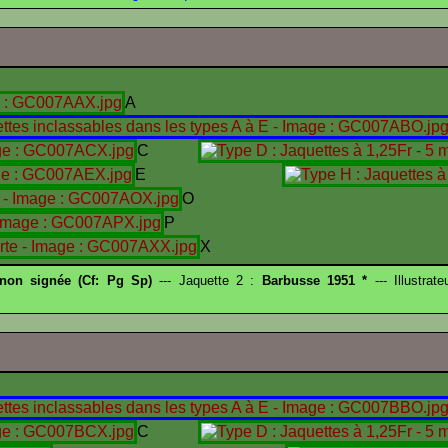
A
C
E
O
P
X
 non signée (Cf: Pg Sp)
--- Jaquette 2 :
Barbusse 1951 *
--- Illustrat
C