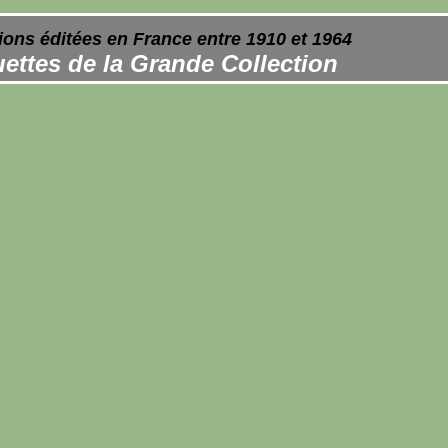
ions éditées en France entre 1910 et 1964
ettes de la Grande Collection