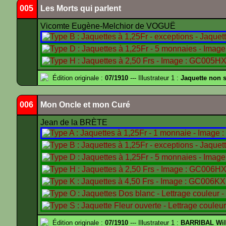
005
Les Morts qui parlent
Vicomte Eugène-Melchior de VOGUË
Édition originale :
07/1910
--- Illustrateur 1 :
Jaquette non 
006
Mon Oncle et mon Curé
Jean de la BRÈTE
Édition originale :
07/1910
--- Illustrateur 1 :
BARRIBAL Wil