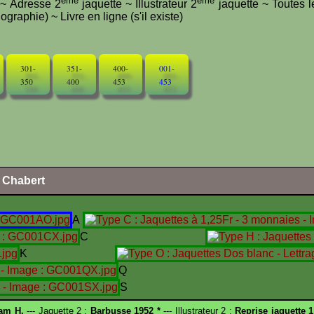
ème
ème
e ~ Adresse 2
jaquette ~ Illustrateur 2
jaquette ~ Toutes l
graphie) ~ Livre en ligne (s'il existe)
301-
351-
400-
001-
350
400
453
453
l Chabert
A
C
K
Q
S
am H.
--- Jaquette 2 :
Barbusse 1952 *
--- Illustrateur 2 :
Reprise jaquette 1