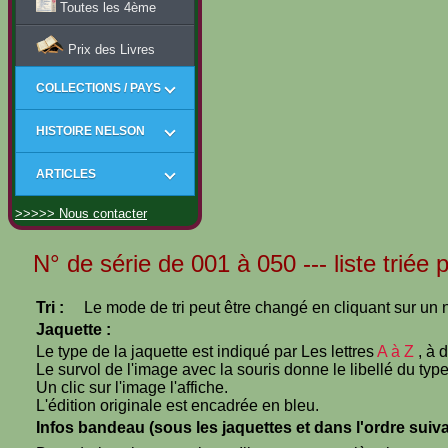
Toutes les 4ème
Prix des Livres
COLLECTIONS / PAYS
HISTOIRE NELSON
ARTICLES
>>>>> Nous contacter
N° de série de 001 à 050 --- liste triée 
Tri :
Le mode de tri peut être changé en cliquant sur un n
Jaquette :
Le type de la jaquette est indiqué par Les lettres
A à Z
, à 
Le survol de l'image avec la souris donne le libellé du type
Un clic sur l'image l'affiche.
L'édition originale est encadrée en bleu.
Infos bandeau (sous les jaquettes et dans l'ordre suiva