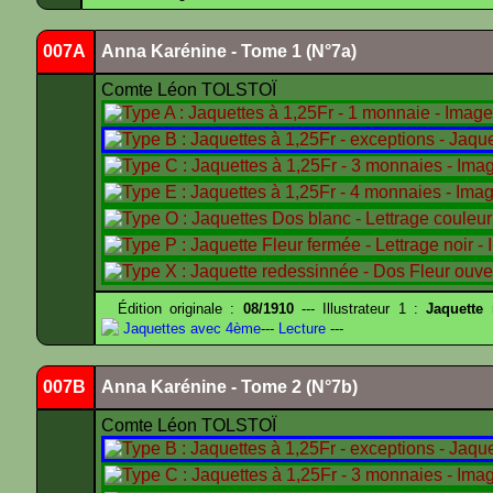
007A
Anna Karénine - Tome 1 (N°7a)
Comte Léon TOLSTOÏ
Édition originale :
08/1910
--- Illustrateur 1 :
Jaquette
Jaquettes avec 4ème
---
Lecture
---
007B
Anna Karénine - Tome 2 (N°7b)
Comte Léon TOLSTOÏ