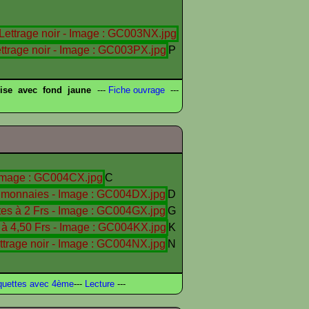
P
ise avec fond jaune
---
Fiche ouvrage
---
C
D
G
K
N
uettes avec 4ème
---
Lecture
---