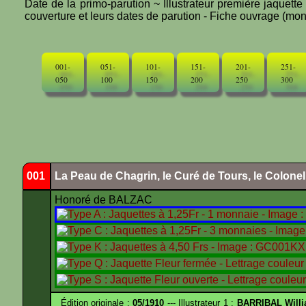
Date de la primo-parution ~ Illustrateur première jaquett
couverture et leurs dates de parution - Fiche ouvrage (mono
001-
051-
101-
151-
201-
251-
050
100
150
200
250
300
001
La Peau de Chagrin, le Curé de Tours, le Colone
Honoré de BALZAC
Édition originale :
05/1910
--- Illustrateur 1 :
BARRIBAL Willi