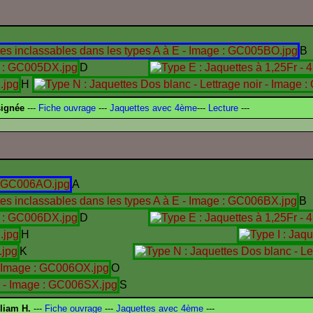
B
D
H
signée
---
Fiche ouvrage
---
Jaquettes avec 4ème
---
Lecture
---
A
B
D
H
K
O
S
liam H.
---
Fiche ouvrage
---
Jaquettes avec 4ème
---