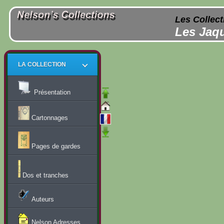
Les Collect
Les Jaqu
LA COLLECTION
Présentation
Cartonnages
Pages de gardes
Dos et tranches
Auteurs
Nelson Adresses