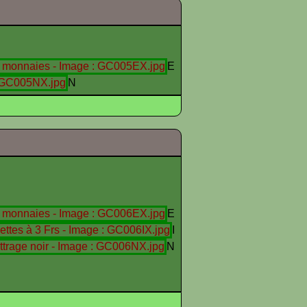
E
N
E
I
N