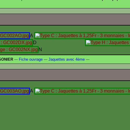
A
D
N
SONIER
---
Fiche ouvrage
---
Jaquettes avec 4ème
---
A