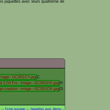
es jaquettes avec leurs quatrième de
C
H
O
---
Fiche ouvrage
---
Jaquettes avec 4ème
---