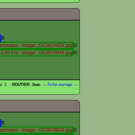
B
D
H
eur 2 :
ROUTIER Jean
---
Fiche ouvrage
---
B
D