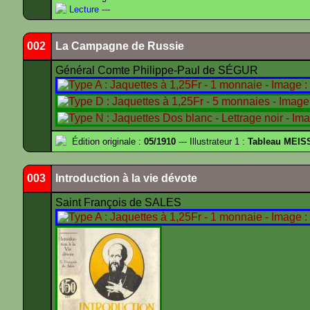
Lecture
---
002
La Campagne de Russie
Général Comte Philippe-Paul de SÉGUR
Édition originale :
05/1910
--- Illustrateur 1 :
Tableau MEIS
003
Introduction à la vie dévote
Saint François de SALES