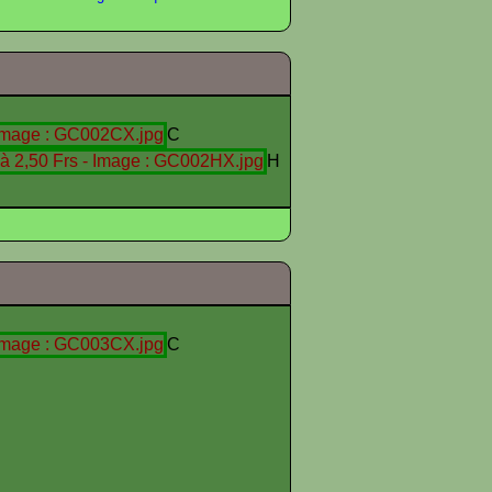
C
H
C