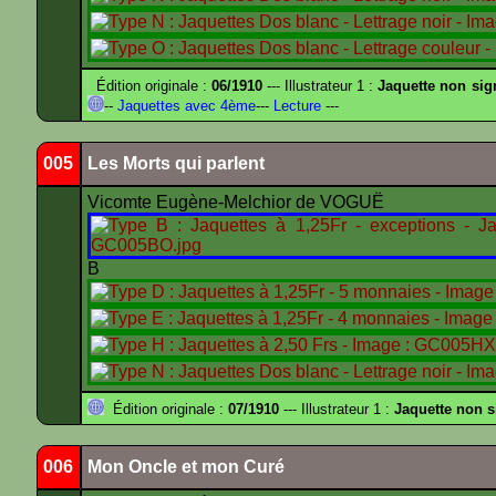
Édition originale :
06/1910
--- Illustrateur 1 :
Jaquette non sig
--
Jaquettes avec 4ème
---
Lecture
---
005
Les Morts qui parlent
Vicomte Eugène-Melchior de VOGUË
B
Édition originale :
07/1910
--- Illustrateur 1 :
Jaquette non 
006
Mon Oncle et mon Curé