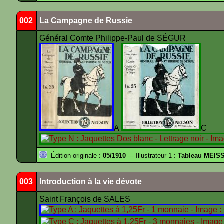
002
La Campagne de Russie
Général Comte Philippe-Paul de SÉGUR
A
Édition originale :
05/1910
--- Illustrateur 1 :
Tableau MEIS
003
Introduction à la vie dévote
Saint François de SALES