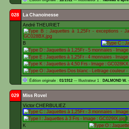
028
La Chanoinesse
André THEURIET
B
Édition originale :
01/1912
--- Illustrateur 1 :
DALMOND W.
-
029
Miss Rovel
Victor CHERBULIEZ
K