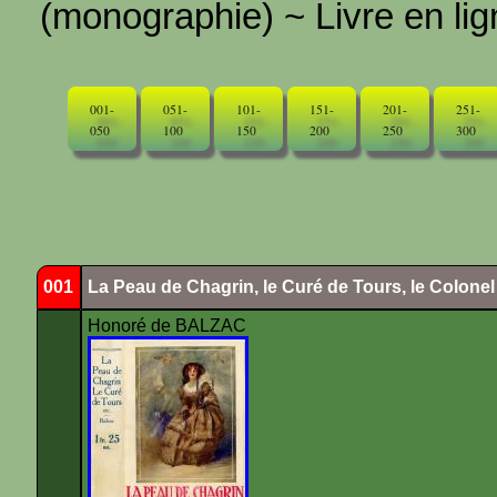
(monographie) ~ Livre en ligne
001-
051-
101-
151-
201-
251-
050
100
150
200
250
300
001
La Peau de Chagrin, le Curé de Tours, le Colone
Honoré de BALZAC