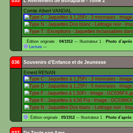
035
L'Avènement de Bonaparte - Tome 2
Comte Albert VANDAL
Édition originale :
04/1912
--- Illustrateur 1 :
Photo d`aprés
Lecture
---
036
Souvenirs d'Enfance et de Jeunesse
Ernest RENAN
Édition originale :
05/1912
--- Illustrateur 1 :
Photo d`apré
037
De Toute son Ame