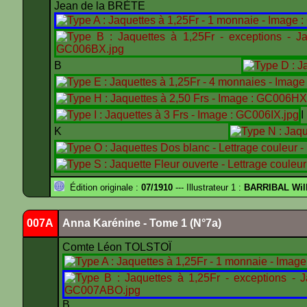
Jean de la BRÈTE
B
K
Édition originale :
07/1910
--- Illustrateur 1 :
BARRIBAL Will
007A
Anna Karénine - Tome 1 (N°7a)
Comte Léon TOLSTOÏ
B