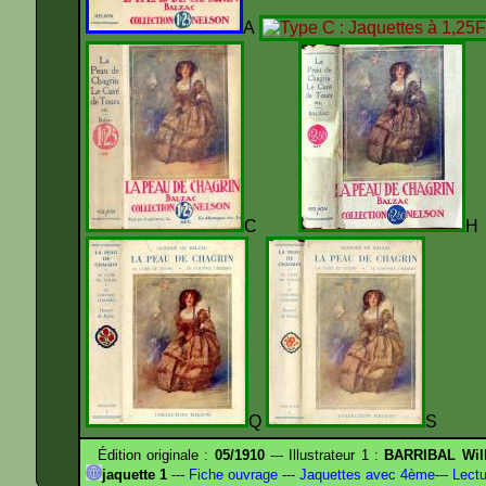
A
C
Q
S
Édition originale :
05/1910
--- Illustrateur 1 :
BARRIBAL Will
jaquette 1
---
Fiche ouvrage
---
Jaquettes avec 4ème
---
Lectu