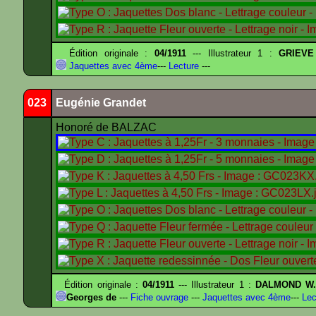
Édition originale :
04/1911
--- Illustrateur 1 :
GRIEVE
Jaquettes avec 4ème
---
Lecture
---
023
Eugénie Grandet
Honoré de BALZAC
Édition originale :
04/1911
--- Illustrateur 1 :
DALMOND W
Georges de
---
Fiche ouvrage
---
Jaquettes avec 4ème
---
Lec