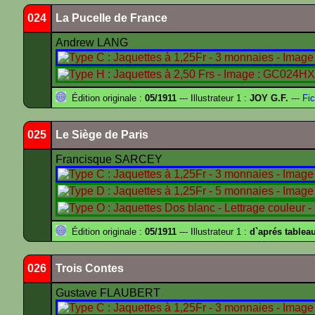
024
La Pucelle de France
Andrew LANG
Édition originale :
05/1911
--- Illustrateur 1 :
JOY G.F.
---
Fic
025
Le Siège de Paris
Francisque SARCEY
Édition originale :
05/1911
--- Illustrateur 1 :
d`aprés tablea
026
Trois Contes
Gustave FLAUBERT