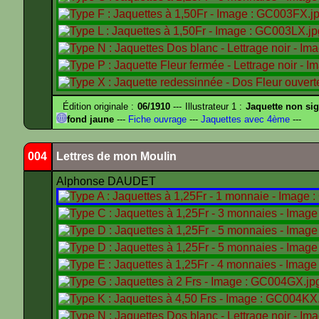
Édition originale :
06/1910
--- Illustrateur 1 :
Jaquette non si
fond jaune
---
Fiche ouvrage
---
Jaquettes avec 4ème
---
004
Lettres de mon Moulin
Alphonse DAUDET