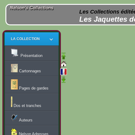
Les Collections édité
Les Jaquettes d
LA COLLECTION
Présentation
Cartonnages
Pages de gardes
Dos et tranches
Auteurs
Nelson Adresses