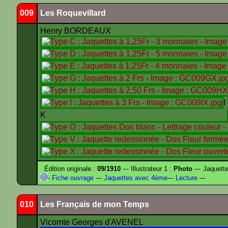
009
Les Roquevillard
Henry BORDEAUX
K
Édition originale :
09/1910
--- Illustrateur 1 :
Photo
--- Jaquett
-
Fiche ouvrage
---
Jaquettes avec 4ème
---
Lecture
---
010
Les Français de mon Temps
Vicomte Georges d'AVENEL