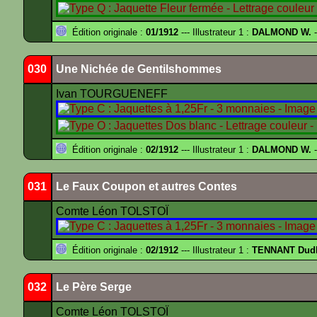
Édition originale :
01/1912
--- Illustrateur 1 :
DALMOND W.
-
030
Une Nichée de Gentilshommes
Ivan TOURGUENEFF
Édition originale :
02/1912
--- Illustrateur 1 :
DALMOND W.
-
031
Le Faux Coupon et autres Contes
Comte Léon TOLSTOÏ
Édition originale :
02/1912
--- Illustrateur 1 :
TENNANT Dud
032
Le Père Serge
Comte Léon TOLSTOÏ