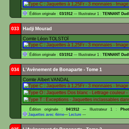
Édition originale :
03/1912
--- Illustrateur 1 :
TENNANT Dud
033
Hadji Mourad
Comte Léon TOLSTOÏ
Édition originale :
03/1912
--- Illustrateur 1 :
TENNANT Dud
034
L'Avènement de Bonaparte - Tome 1
Comte Albert VANDAL
Édition originale :
04/1912
--- Illustrateur 1 :
Pho
Jaquettes avec 4ème
---
Lecture
---