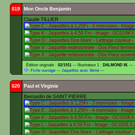
019
Mon Oncle Benjamin
Claude TILLIER
Édition originale :
02/1911
--- Illustrateur 1 :
DALMOND W.
---
-
Fiche ouvrage
---
Jaquettes avec 4ème
---
020
Paul et Virginie
Bernardin de SAINT PIERRE