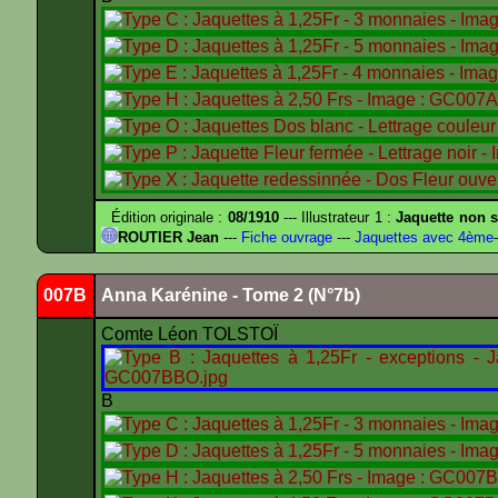
Édition originale :
08/1910
--- Illustrateur 1 :
Jaquette non s
ROUTIER Jean
---
Fiche ouvrage
---
Jaquettes avec 4ème
-
007B
Anna Karénine - Tome 2 (N°7b)
Comte Léon TOLSTOÏ
B