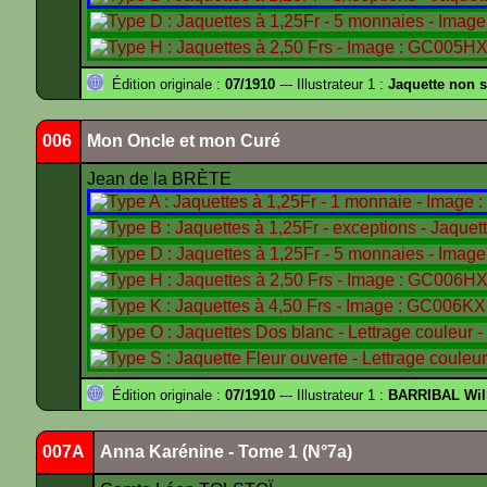
Édition originale :
07/1910
--- Illustrateur 1 :
Jaquette non 
006
Mon Oncle et mon Curé
Jean de la BRÈTE
Édition originale :
07/1910
--- Illustrateur 1 :
BARRIBAL Wil
007A
Anna Karénine - Tome 1 (N°7a)