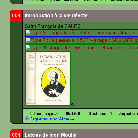
003
Introduction à la vie dévote
Saint François de SALES
X
Édition originale :
06/1910
--- Illustrateur 1 :
Jaquette
Jaquettes avec 4ème
---
004
Lettres de mon Moulin