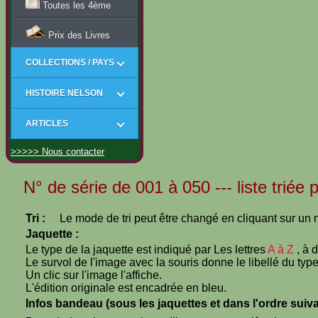
Toutes les 4ème
Prix des Livres
COLLECTIONS / PAYS
HISTOIRE NELSON
ARTICLES
>>>>> Nous contacter
N° de série de 001 à 050 --- liste triée 
Tri :
Le mode de tri peut être changé en cliquant sur un n
Jaquette :
Le type de la jaquette est indiqué par Les lettres
A à Z
, à 
Le survol de l'image avec la souris donne le libellé du type
Un clic sur l'image l'affiche.
L'édition originale est encadrée en bleu.
Infos bandeau (sous les jaquettes et dans l'ordre suiva