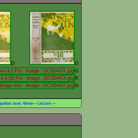
D
D
G
K
N
uettes avec 4ème
---
Lecture
---