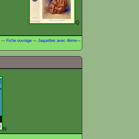
O
Q
---
Fiche ouvrage
---
Jaquettes avec 4ème
---
N