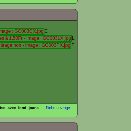
C
L
P
ise avec fond jaune
---
Fiche ouvrage
---