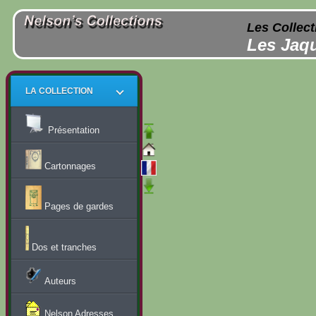
Les Collect
Les Jaqu
LA COLLECTION
Présentation
Cartonnages
Pages de gardes
Dos et tranches
Auteurs
Nelson Adresses