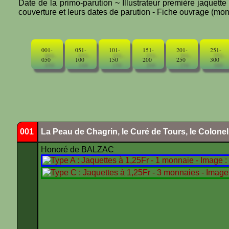
Date de la primo-parution ~ Illustrateur première jaquett
couverture et leurs dates de parution - Fiche ouvrage (mono
001-
051-
101-
151-
201-
251-
050
100
150
200
250
300
001
La Peau de Chagrin, le Curé de Tours, le Colone
Honoré de BALZAC