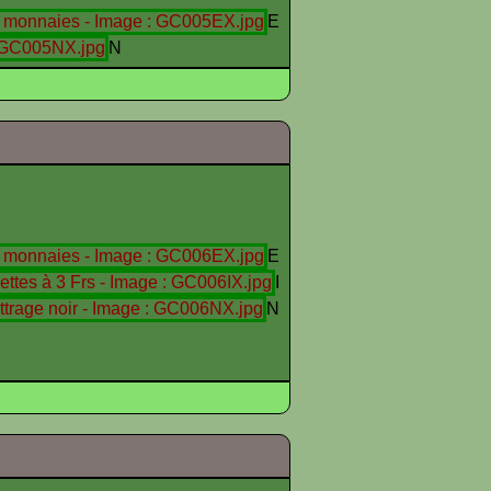
E
N
E
I
N