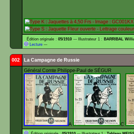
Édition originale :
05/1910
--- Illustrateur 1 :
BARRIBAL Willi
Lecture
---
002
La Campagne de Russie
Général Comte Philippe-Paul de SÉGUR
A
C
Édition originale :
05/1910
--- Illustrateur 1 :
Tableau MEIS