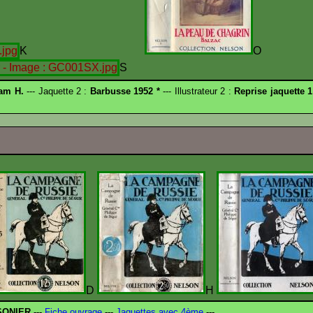
K
S
am H.
--- Jaquette 2 :
Barbusse 1952 *
--- Illustrateur 2 :
Reprise jaquette 1
D
H
SONIER
---
Fiche ouvrage
---
Jaquettes avec 4ème
---