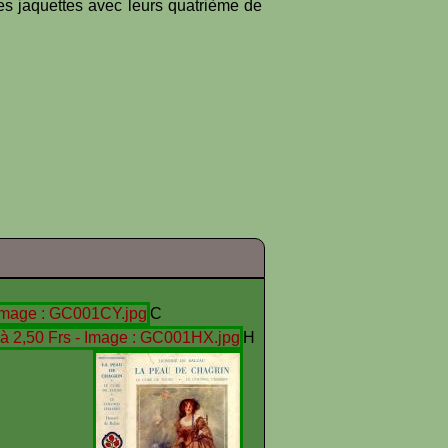
es jaquettes avec leurs quatrième de
C
H