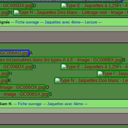
D
H
signée
---
Fiche ouvrage
---
Jaquettes avec 4ème
---
Lecture
---
A
B
D
H
K
O
S
liam H.
---
Fiche ouvrage
---
Jaquettes avec 4ème
---