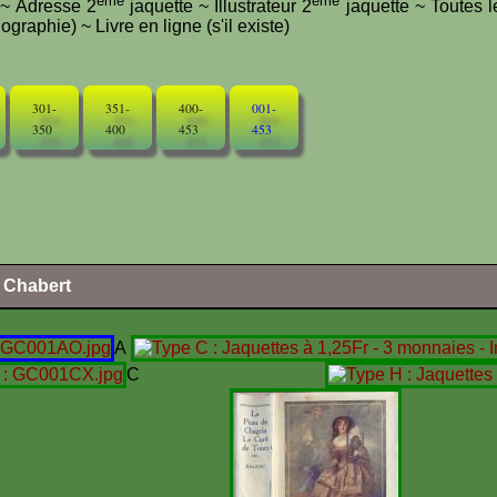
ème
ème
e ~ Adresse 2
jaquette ~ Illustrateur 2
jaquette ~ Toutes l
graphie) ~ Livre en ligne (s'il existe)
301-
351-
400-
001-
350
400
453
453
l Chabert
A
C