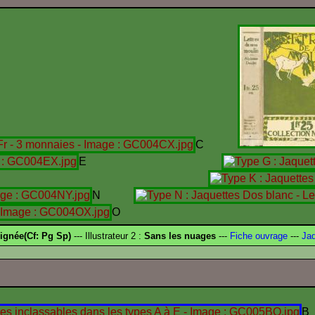
C
E
I
N
O
ignée(Cf: Pg Sp)
--- Illustrateur 2 :
Sans les nuages
---
Fiche ouvrage
---
Jaq
B