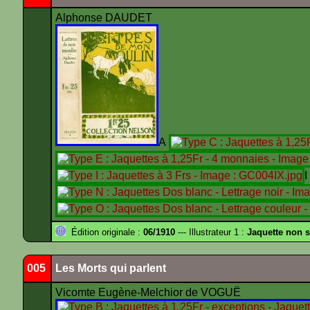
Alphonse DAUDET
A
Édition originale :
06/1910
--- Illustrateur 1 :
Jaquette non s
005
Les Morts qui parlent
Vicomte Eugène-Melchior de VOGUË