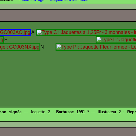
A
F
N
 non signée
--- Jaquette 2 :
Barbusse 1951 *
--- Illustrateur 2 :
Repr