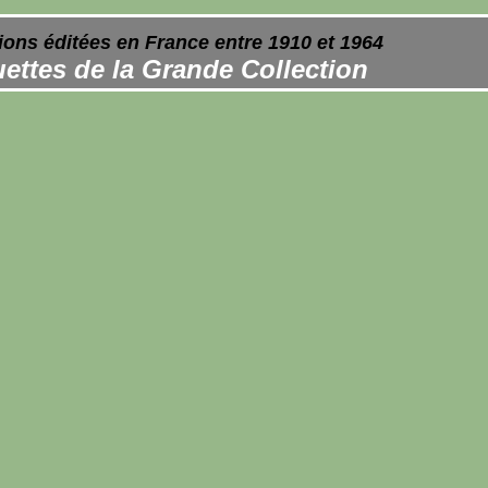
ions éditées en France entre 1910 et 1964
ettes de la Grande Collection