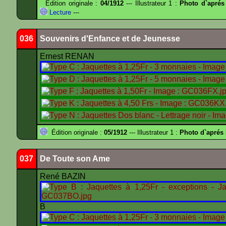
Édition originale :
04/1912
--- Illustrateur 1 :
Photo d`aprés
Lecture
---
036
Souvenirs d'Enfance et de Jeunesse
Ernest RENAN
Édition originale :
05/1912
--- Illustrateur 1 :
Photo d`apré
037
De Toute son Ame
René BAZIN
B