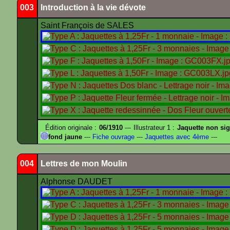
003
Introduction à la vie dévote
Saint François de SALES
Édition originale :
06/1910
--- Illustrateur 1 :
Jaquette non si
fond jaune
---
Fiche ouvrage
---
Jaquettes avec 4ème
---
004
Lettres de mon Moulin
Alphonse DAUDET