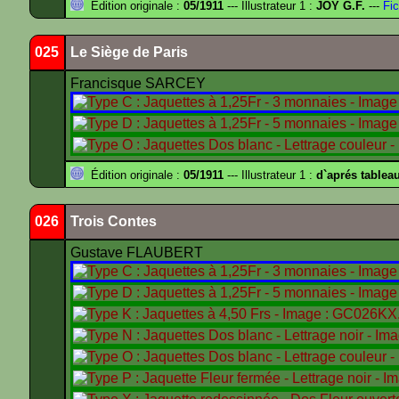
Édition originale :
05/1911
--- Illustrateur 1 :
JOY G.F.
---
Fic
025
Le Siège de Paris
Francisque SARCEY
Édition originale :
05/1911
--- Illustrateur 1 :
d`aprés tablea
026
Trois Contes
Gustave FLAUBERT