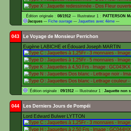
Édition originale :
08/1912
--- Illustrateur 1 :
PATTERSON Ma
Jacques
---
Fiche ouvrage
---
Jaquettes avec 4ème
---
043
Le Voyage de Monsieur Perrichon
Eugène LABICHE et Édouard Joseph MARTIN
Édition originale :
09/1912
--- Illustrateur 1 :
Jaquette non 
044
Les Derniers Jours de Pompéi
Lord Edward Bulwer LYTTON