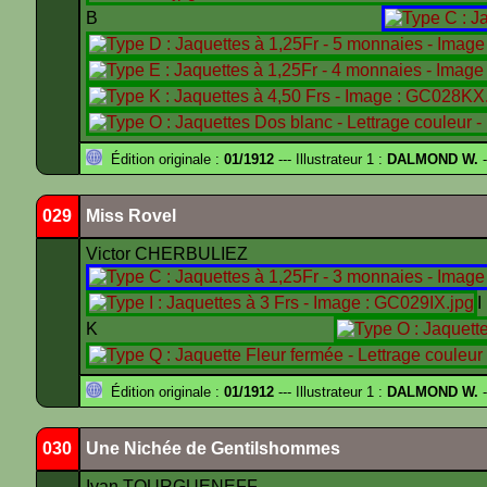
B
Édition originale :
01/1912
--- Illustrateur 1 :
DALMOND W.
-
029
Miss Rovel
Victor CHERBULIEZ
K
Édition originale :
01/1912
--- Illustrateur 1 :
DALMOND W.
-
030
Une Nichée de Gentilshommes
Ivan TOURGUENEFF