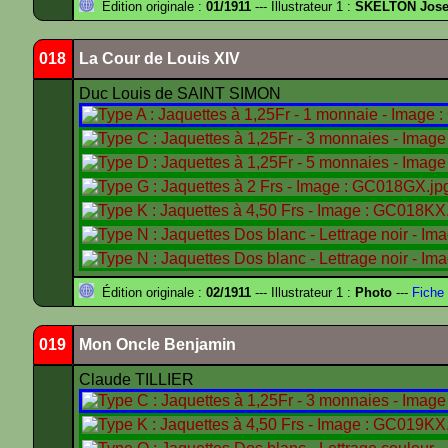
Édition originale :
01/1911
--- Illustrateur 1 :
SKELTON Josep
018
La Cour de Louis XIV
Duc Louis de SAINT SIMON
Édition originale :
02/1911
--- Illustrateur 1 :
Photo
---
Fiche 
019
Mon Oncle Benjamin
Claude TILLIER