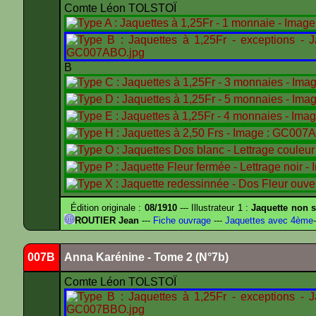
Comte Léon TOLSTOÏ
B
Édition originale :
08/1910
--- Illustrateur 1 :
Jaquette non s
ROUTIER Jean
---
Fiche ouvrage
---
Jaquettes avec 4ème
-
007B
Anna Karénine - Tome 2 (N°7b)
Comte Léon TOLSTOÏ