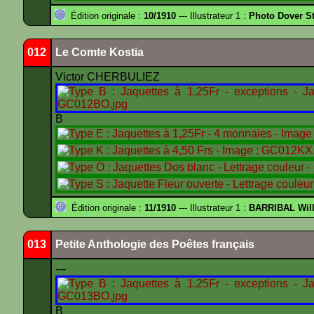
Édition originale :
10/1910
--- Illustrateur 1 :
Photo Dover St
012
Le Comte Kostia
Victor CHERBULIEZ
B
Édition originale :
11/1910
--- Illustrateur 1 :
BARRIBAL Will
013
Petite Anthologie des Poêtes français
---
B