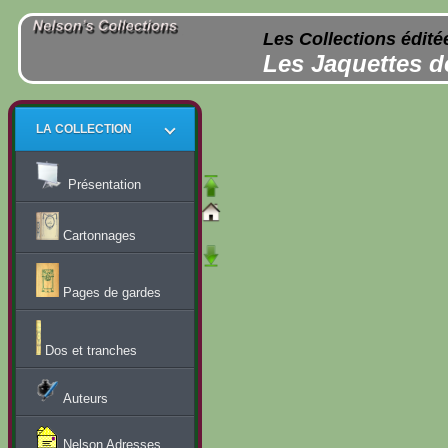
Les Collections édité
Les Jaquettes d
LA COLLECTION
Présentation
Cartonnages
Pages de gardes
Dos et tranches
Auteurs
Nelson Adresses