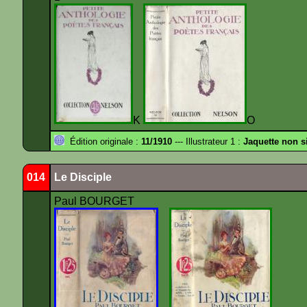
K
O
Édition originale :
11/1910
--- Illustrateur 1 :
Jaquette non s
014
Le Disciple
Paul BOURGET