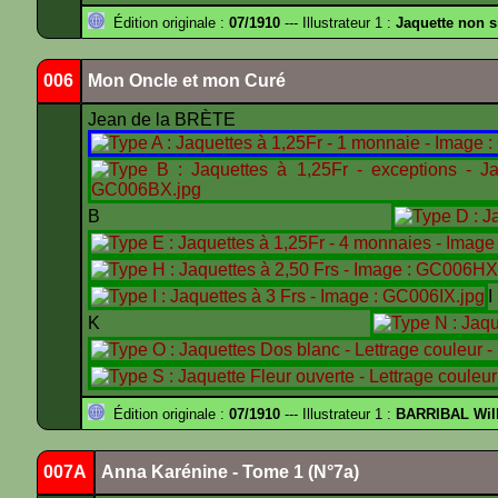
Édition originale :
07/1910
--- Illustrateur 1 :
Jaquette non 
006
Mon Oncle et mon Curé
Jean de la BRÈTE
B
K
Édition originale :
07/1910
--- Illustrateur 1 :
BARRIBAL Will
007A
Anna Karénine - Tome 1 (N°7a)