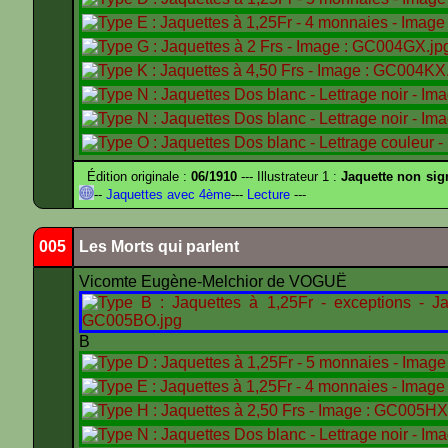
Édition originale :
06/1910
--- Illustrateur 1 :
Jaquette non sig
--
Jaquettes avec 4ème
---
Lecture
---
005
Les Morts qui parlent
Vicomte Eugène-Melchior de VOGUË
B