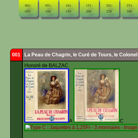
001-
051-
101-
151-
201-
251-
050
100
150
200
250
300
001
La Peau de Chagrin, le Curé de Tours, le Colone
Honoré de BALZAC
A
C