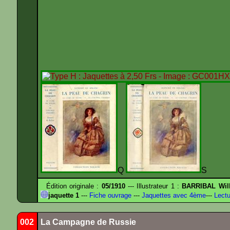
Q
S
Édition originale :
05/1910
--- Illustrateur 1 :
BARRIBAL Will
jaquette 1
---
Fiche ouvrage
---
Jaquettes avec 4ème
---
Lectu
002
La Campagne de Russie