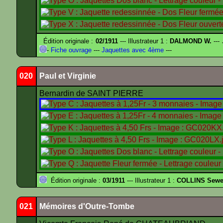
Édition originale :
02/1911
--- Illustrateur 1 :
DALMOND W.
---
-
Fiche ouvrage
---
Jaquettes avec 4ème
---
020
Paul et Virginie
Bernardin de SAINT PIERRE
Édition originale :
03/1911
--- Illustrateur 1 :
COLLINS Sewe
021
Mémoires d'Outre-Tombe