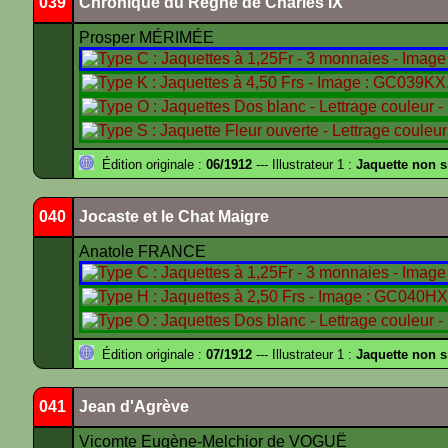
039
Chronique du Règne de Charles IX
Prosper MÉRIMÉE
Édition originale :
06/1912
--- Illustrateur 1 :
Jaquette non 
040
Jocaste et le Chat Maigre
Anatole FRANCE
Édition originale :
07/1912
--- Illustrateur 1 :
Jaquette non 
041
Jean d'Agrève
Vicomte Eugène-Melchior de VOGUË