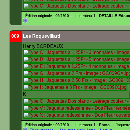
Édition originale :
09/1910
--- Illustrateur 1 :
DETAILLE Edouar
009
Les Roquevillard
Henry BORDEAUX
K
Édition originale :
09/1910
--- Illustrateur 1 :
Photo
--- Jaquett