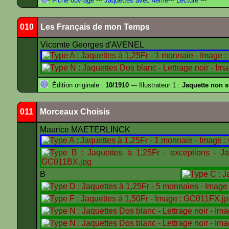
-
Fiche ouvrage
---
Jaquettes avec 4ème
---
Lecture
---
010
Les Français de mon Temps
Vicomte Georges d'AVENEL
Édition originale :
10/1910
--- Illustrateur 1 :
Jaquette non 
011
Morceaux Choisis
Maurice MAETERLINCK
B