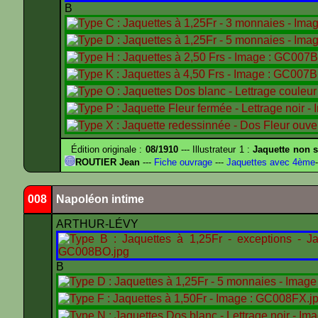
B
Édition originale :
08/1910
--- Illustrateur 1 :
Jaquette non s
ROUTIER Jean
---
Fiche ouvrage
---
Jaquettes avec 4ème
-
008
Napoléon intime
ARTHUR-LÉVY
B