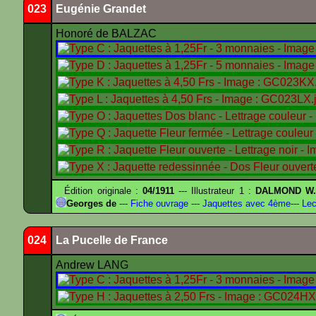
023
Eugénie Grandet
Honoré de BALZAC
Édition originale :
04/1911
--- Illustrateur 1 :
DALMOND W
Georges de
---
Fiche ouvrage
---
Jaquettes avec 4ème
---
Lec
024
La Pucelle de France
Andrew LANG