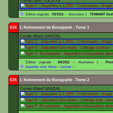
Comte Léon TOLSTOÏ
Édition originale :
03/1912
--- Illustrateur 1 :
TENNANT Dud
034
L'Avènement de Bonaparte - Tome 1
Comte Albert VANDAL
Édition originale :
04/1912
--- Illustrateur 1 :
Pho
Jaquettes avec 4ème
---
Lecture
---
035
L'Avènement de Bonaparte - Tome 2
Comte Albert VANDAL