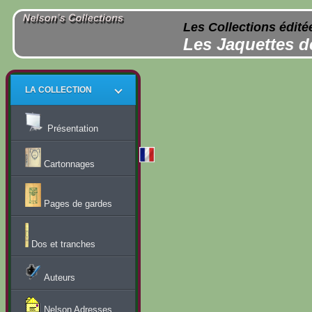
Les Collections édité
Les Jaquettes d
LA COLLECTION
Présentation
Cartonnages
Pages de gardes
Dos et tranches
Auteurs
Nelson Adresses