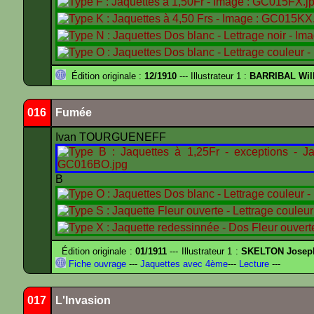
Édition originale :
12/1910
--- Illustrateur 1 :
BARRIBAL Will
016
Fumée
Ivan TOURGUENEFF
B
Édition originale :
01/1911
--- Illustrateur 1 :
SKELTON Joseph 
Fiche ouvrage
---
Jaquettes avec 4ème
---
Lecture
---
017
L'Invasion