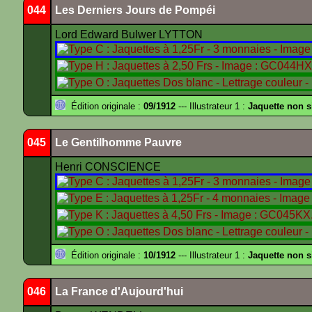
044
Les Derniers Jours de Pompéi
Lord Edward Bulwer LYTTON
Édition originale :
09/1912
--- Illustrateur 1 :
Jaquette non 
045
Le Gentilhomme Pauvre
Henri CONSCIENCE
Édition originale :
10/1912
--- Illustrateur 1 :
Jaquette non 
046
La France d'Aujourd'hui