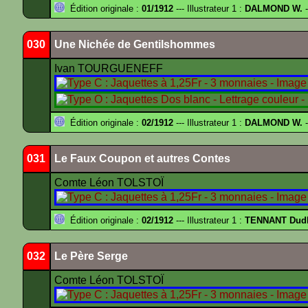
Édition originale :
01/1912
--- Illustrateur 1 :
DALMOND W.
-
030
Une Nichée de Gentilshommes
Ivan TOURGUENEFF
Édition originale :
02/1912
--- Illustrateur 1 :
DALMOND W.
-
031
Le Faux Coupon et autres Contes
Comte Léon TOLSTOÏ
Édition originale :
02/1912
--- Illustrateur 1 :
TENNANT Dud
032
Le Père Serge
Comte Léon TOLSTOÏ