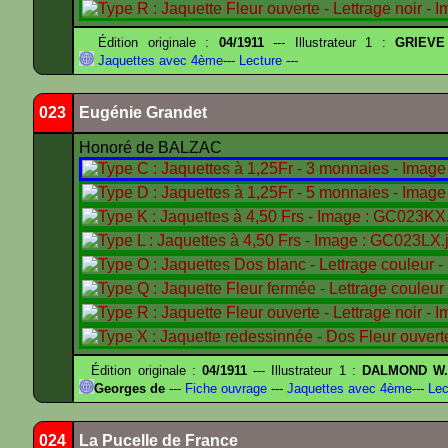
Édition originale :
04/1911
--- Illustrateur 1 :
GRIEVE
Jaquettes avec 4ème
---
Lecture
---
023
Eugénie Grandet
Honoré de BALZAC
Édition originale :
04/1911
--- Illustrateur 1 :
DALMOND W
Georges de
---
Fiche ouvrage
---
Jaquettes avec 4ème
---
Lec
024
La Pucelle de France