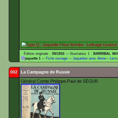
Édition originale :
05/1910
--- Illustrateur 1 :
BARRIBAL Will
jaquette 1
---
Fiche ouvrage
---
Jaquettes avec 4ème
---
Lectu
002
La Campagne de Russie
Général Comte Philippe-Paul de SÉGUR