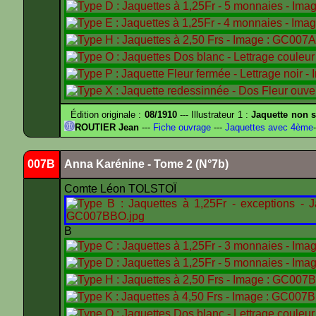
Édition originale :
08/1910
--- Illustrateur 1 :
Jaquette non s
ROUTIER Jean
---
Fiche ouvrage
---
Jaquettes avec 4ème
-
007B
Anna Karénine - Tome 2 (N°7b)
Comte Léon TOLSTOÏ
B