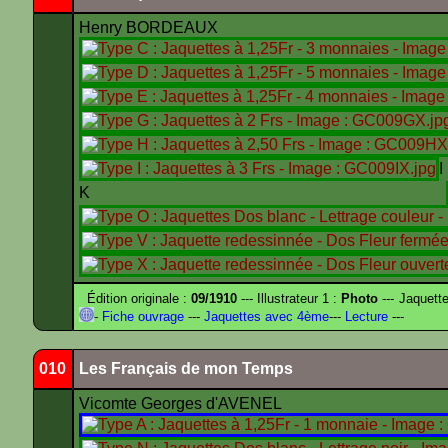
Henry BORDEAUX
K
Édition originale :
09/1910
--- Illustrateur 1 :
Photo
--- Jaquett
-
Fiche ouvrage
---
Jaquettes avec 4ème
---
Lecture
---
010
Les Français de mon Temps
Vicomte Georges d'AVENEL