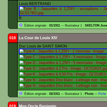
Louis BERTRAND
B
Édition originale :
01/1911
--- Illustrateur 1 :
SKELTON Josep
018
La Cour de Louis XIV
Duc Louis de SAINT SIMON
Édition originale :
02/1911
--- Illustrateur 1 :
Photo
---
Fiche 
019
Mon Oncle Benjamin