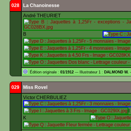
028
La Chanoinesse
André THEURIET
B
Édition originale :
01/1912
--- Illustrateur 1 :
DALMOND W.
-
029
Miss Rovel
Victor CHERBULIEZ
K