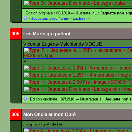
Édition originale :
06/1910
--- Illustrateur 1 :
Jaquette non sig
--
Jaquettes avec 4ème
---
Lecture
---
005
Les Morts qui parlent
Vicomte Eugène-Melchior de VOGUË
B
Édition originale :
07/1910
--- Illustrateur 1 :
Jaquette non 
006
Mon Oncle et mon Curé
Jean de la BRÈTE