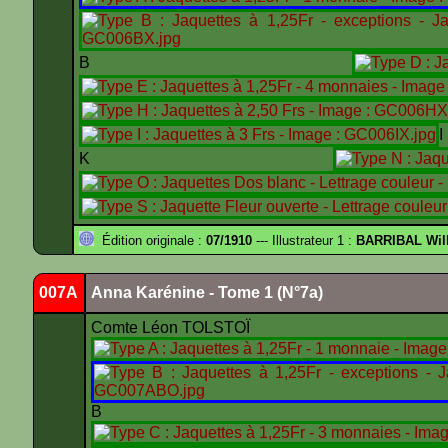
B
K
Édition originale :
07/1910
--- Illustrateur 1 :
BARRIBAL Will
007A
Anna Karénine - Tome 1 (N°7a)
Comte Léon TOLSTOÏ
B