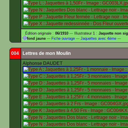
Édition originale :
06/1910
--- Illustrateur 1 :
Jaquette non si
fond jaune
---
Fiche ouvrage
---
Jaquettes avec 4ème
---
004
Lettres de mon Moulin
Alphonse DAUDET