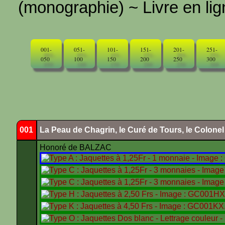
(monographie) ~ Livre en ligne
001-
051-
101-
151-
201-
251-
050
100
150
200
250
300
001
La Peau de Chagrin, le Curé de Tours, le Colone
Honoré de BALZAC