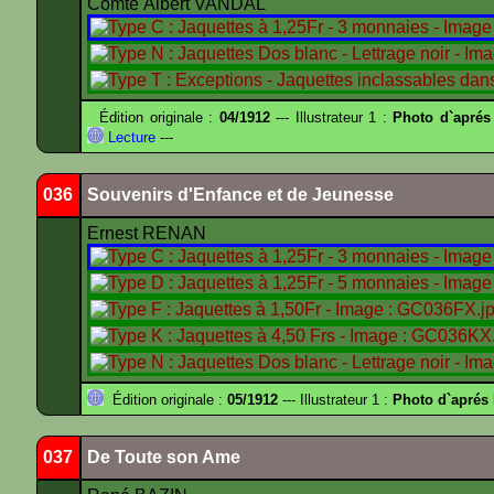
Comte Albert VANDAL
Édition originale :
04/1912
--- Illustrateur 1 :
Photo d`aprés
Lecture
---
036
Souvenirs d'Enfance et de Jeunesse
Ernest RENAN
Édition originale :
05/1912
--- Illustrateur 1 :
Photo d`apré
037
De Toute son Ame