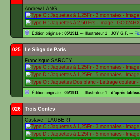
Andrew LANG
Édition originale :
05/1911
--- Illustrateur 1 :
JOY G.F.
---
Fic
025
Le Siège de Paris
Francisque SARCEY
Édition originale :
05/1911
--- Illustrateur 1 :
d`aprés tablea
026
Trois Contes
Gustave FLAUBERT