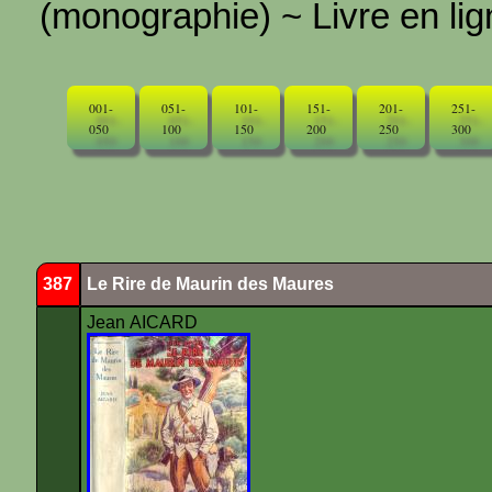
(monographie) ~ Livre en ligne
001-
051-
101-
151-
201-
251-
050
100
150
200
250
300
387
Le Rire de Maurin des Maures
Jean AICARD