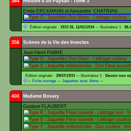
364
Histoire d'un Paysan - Tome 3
Emile ERCKMANN et Alexandre CHATRIAN
Édition originale :
1933 DL 11/01/1934
--- Illustrateur 1 :
BL
356
Scènes de la Vie des Insectes
Jean Henri FABRE
Édition originale :
29/07/1933
--- Illustrateur 1 :
Dessin non s
---
Fiche ouvrage
---
Jaquettes avec 4ème
---
400
Madame Bovary
Gustave FLAUBERT