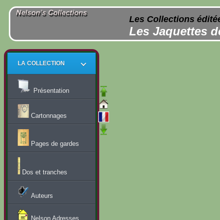
Les Collections édité
Les Jaquettes d
LA COLLECTION
Présentation
Cartonnages
Pages de gardes
Dos et tranches
Auteurs
Nelson Adresses