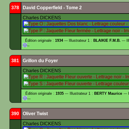
378
David Copperfield - Tome 2
Charles DICKENS
Édition originale :
1934
--- Illustrateur 1 :
BLAIKIE F.M.B.
--- I
--
381
Grillon du Foyer
Charles DICKENS
Édition originale :
1935
--- Illustrateur 1 :
BERTY Maurice
--- 
---
390
Oliver Twist
Charles DICKENS