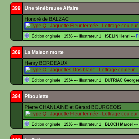
399
Une ténébreuse Affaire
Honoré de BALZAC
Édition originale :
1936
--- Illustrateur 1 :
ISELIN Henri
---
Fi
369
La Maison morte
Henry BORDEAUX
Édition originale :
1934
--- Illustrateur 1 :
DUTRIAC George
394
Piboulette
Pierre CHANLAINE et Gérard BOURGEOIS
Édition originale :
1936
--- Illustrateur 1 :
BLOCH Marcel
---