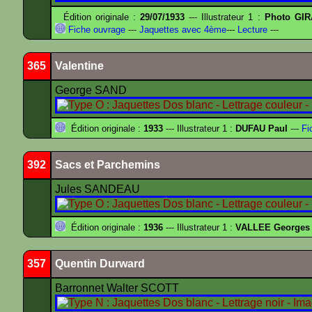
Édition originale :
29/07/1933
--- Illustrateur 1 :
Photo GIR
Fiche ouvrage
---
Jaquettes avec 4ème
---
Lecture
---
365
Valentine
George SAND
Édition originale :
1933
--- Illustrateur 1 :
DUFAU Paul
---
Fi
392
Sacs et Parchemins
Jules SANDEAU
Édition originale :
1936
--- Illustrateur 1 :
VALLEE Georges
357
Quentin Durward
Barronnet Walter SCOTT