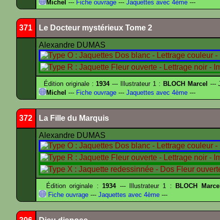
Michel
---
Fiche ouvrage
---
Jaquettes avec 4ème
---
371
Le Docteur mystérieux Tome 2
Alexandre DUMAS
Édition originale :
1934
--- Illustrateur 1 :
BLOCH Marcel
--- 
Michel
---
Fiche ouvrage
---
Jaquettes avec 4ème
---
372
La Fille du Marquis
Alexandre DUMAS
Édition originale :
1934
--- Illustrateur 1 :
BLOCH Marce
Fiche ouvrage
---
Jaquettes avec 4ème
---