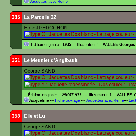
Jaquettes avec 4ème
---
385
La Parcelle 32
Ernest PÉROCHON
Édition originale :
1935
--- Illustrateur 1 :
VALLEE Georges
351
Le Meunier d'Angibault
George SAND
Édition originale :
29/07/1933
--- Illustrateur 1 :
VALLEE G
Jacqueline
---
Fiche ouvrage
---
Jaquettes avec 4ème
---
Lect
358
Elle et Lui
George SAND