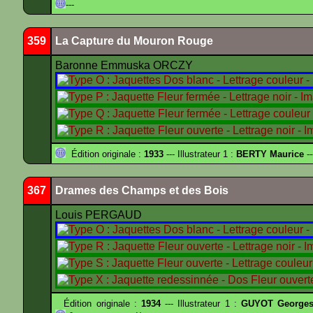
---
359
La Capture du Mouron Rouge
Baronne Emmuska ORCZY
Édition originale :
1933
--- Illustrateur 1 :
BERTY Maurice
--
367
Drames des Champs et des Bois
Louis PERGAUD
Édition originale :
1934
--- Illustrateur 1 :
GUYOT Georges