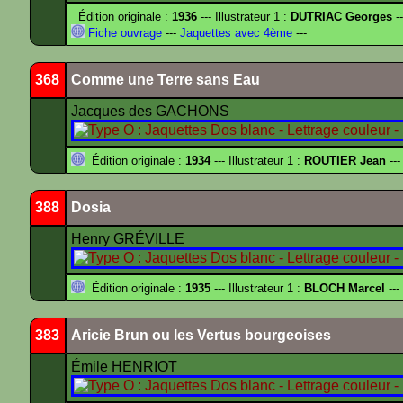
Édition originale :
1936
--- Illustrateur 1 :
DUTRIAC Georges
-
Fiche ouvrage
---
Jaquettes avec 4ème
---
368
Comme une Terre sans Eau
Jacques des GACHONS
Édition originale :
1934
--- Illustrateur 1 :
ROUTIER Jean
---
388
Dosia
Henry GRÉVILLE
Édition originale :
1935
--- Illustrateur 1 :
BLOCH Marcel
---
383
Aricie Brun ou les Vertus bourgeoises
Émile HENRIOT