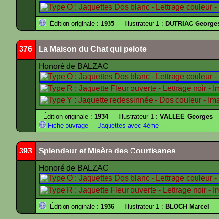
Édition originale :
1935
--- Illustrateur 1 :
DUTRIAC George
376
La Maison du Chat qui pelote
Honoré de BALZAC
Édition originale :
1934
--- Illustrateur 1 :
VALLEE Georges
--
Fiche ouvrage
---
Jaquettes avec 4ème
---
393
Splendeur et Misère des Courtisanes
Honoré de BALZAC
Édition originale :
1936
--- Illustrateur 1 :
BLOCH Marcel
---