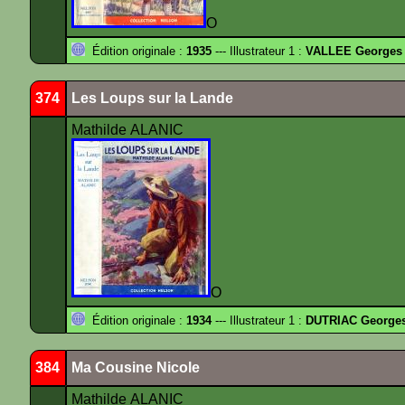
O
Édition originale :
1935
--- Illustrateur 1 :
VALLEE Georges
374
Les Loups sur la Lande
Mathilde ALANIC
O
Édition originale :
1934
--- Illustrateur 1 :
DUTRIAC George
384
Ma Cousine Nicole
Mathilde ALANIC