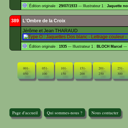
Édition originale :
29/07/1933
--- Illustrateur 1 :
Jaquette no
389
L'Ombre de la Croix
Jérôme et Jean THARAUD
Édition originale :
1935
--- Illustrateur 1 :
BLOCH Marcel
---
001-
051-
101-
151-
201-
251-
050
100
150
200
250
300
Page d'accueil
Qui sommes-nous ?
Nous contacter