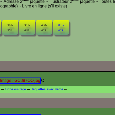
ème
ème
e ~ Adresse 2
jaquette ~ Illustrateur 2
jaquette ~ Toutes l
graphie) ~ Livre en ligne (s'il existe)
301-
351-
400-
001-
350
400
453
453
O
---
Fiche ouvrage
---
Jaquettes avec 4ème
---