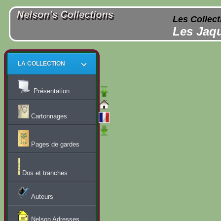
Les Collect
Les Jaqu
LA COLLECTION
Présentation
Cartonnages
Pages de gardes
Dos et tranches
Auteurs
Nelson Adresses