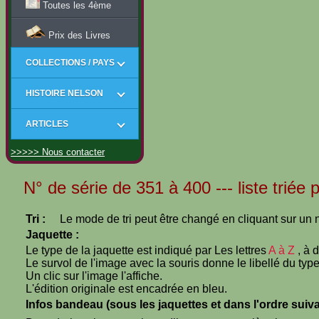
Toutes les 4ème
Prix des Livres
COLLECTIONS / PAYS
HISTOIRE NELSON
ARTICLES
>>>>> Nous contacter
N° de série de 351 à 400 --- liste triée
Tri :
Le mode de tri peut être changé en cliquant sur un n
Jaquette :
Le type de la jaquette est indiqué par Les lettres
A à Z
, à 
Le survol de l'image avec la souris donne le libellé du type
Un clic sur l'image l'affiche.
L'édition originale est encadrée en bleu.
Infos bandeau (sous les jaquettes et dans l'ordre suiva