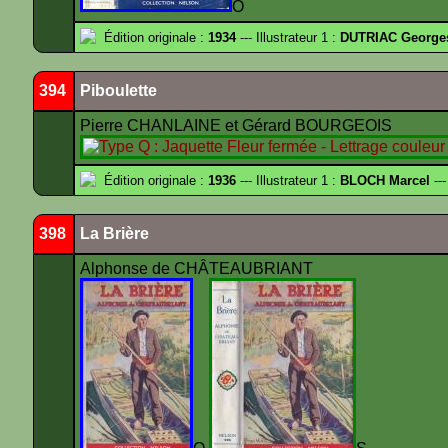
O
Édition originale :
1934
--- Illustrateur 1 :
DUTRIAC George
394
Piboulette
Pierre CHANLAINE et Gérard BOURGEOIS
Édition originale :
1936
--- Illustrateur 1 :
BLOCH Marcel
---
398
La Brière
Alphonse de CHÂTEAUBRIANT