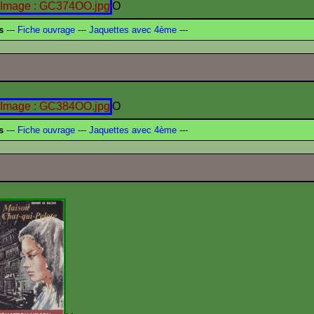
O
s
---
Fiche ouvrage
---
Jaquettes avec 4ème
---
O
s
---
Fiche ouvrage
---
Jaquettes avec 4ème
---