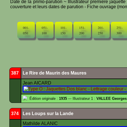
Date de la primo-parution ~ Illustrateur première jaquett
couverture et leurs dates de parution - Fiche ouvrage (mono
001-
051-
101-
151-
201-
251-
050
100
150
200
250
300
387
Le Rire de Maurin des Maures
Jean AICARD
Édition originale :
1935
--- Illustrateur 1 :
VALLEE Georges
374
Les Loups sur la Lande
Mathilde ALANIC