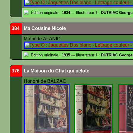
Édition originale :
1934
--- Illustrateur 1 :
DUTRIAC George
384
Ma Cousine Nicole
Mathilde ALANIC
Édition originale :
1935
--- Illustrateur 1 :
DUTRIAC George
376
La Maison du Chat qui pelote
Honoré de BALZAC