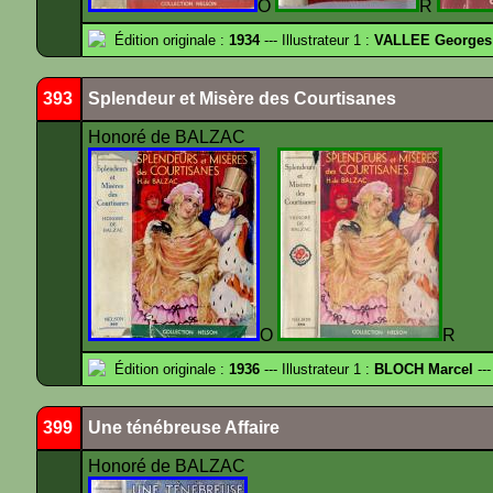
O
R
Édition originale :
1934
--- Illustrateur 1 :
VALLEE Georges
393
Splendeur et Misère des Courtisanes
Honoré de BALZAC
O
R
Édition originale :
1936
--- Illustrateur 1 :
BLOCH Marcel
---
399
Une ténébreuse Affaire
Honoré de BALZAC