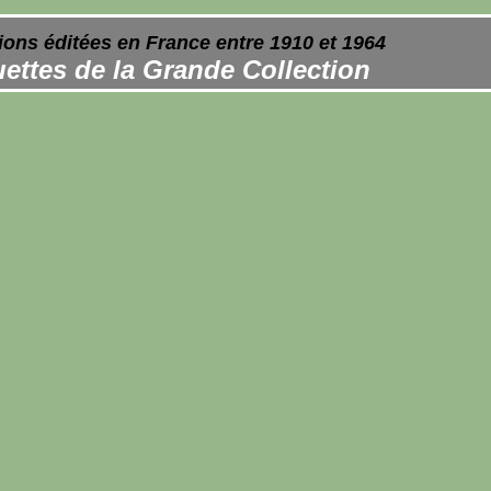
ions éditées en France entre 1910 et 1964
ettes de la Grande Collection