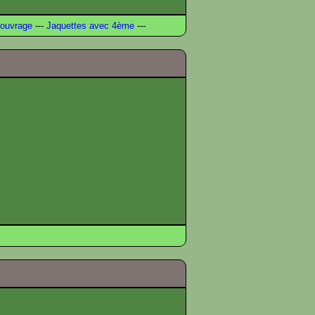
ouvrage
---
Jaquettes avec 4ème
---