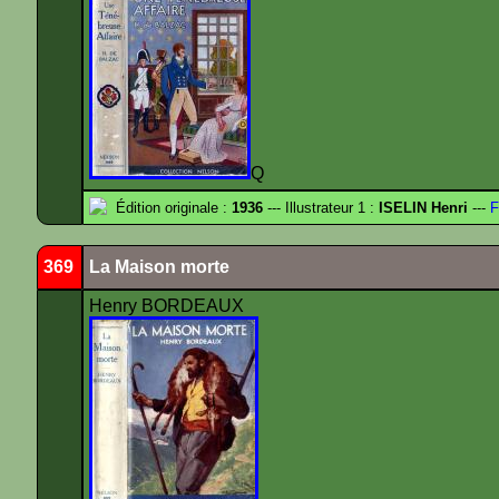
Q
Édition originale :
1936
--- Illustrateur 1 :
ISELIN Henri
---
F
369
La Maison morte
Henry BORDEAUX