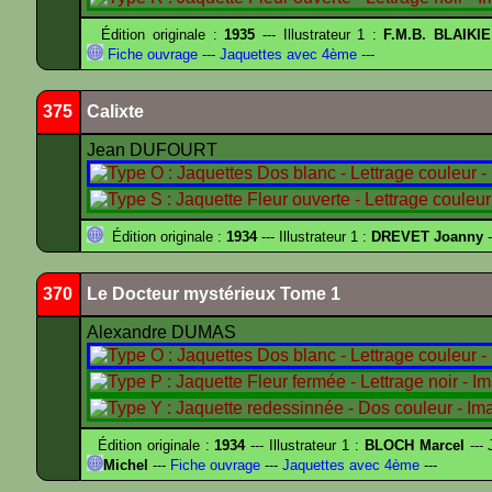
Édition originale :
1935
--- Illustrateur 1 :
F.M.B. BLAIKI
Fiche ouvrage
---
Jaquettes avec 4ème
---
375
Calixte
Jean DUFOURT
Édition originale :
1934
--- Illustrateur 1 :
DREVET Joanny
-
370
Le Docteur mystérieux Tome 1
Alexandre DUMAS
Édition originale :
1934
--- Illustrateur 1 :
BLOCH Marcel
--- 
Michel
---
Fiche ouvrage
---
Jaquettes avec 4ème
---