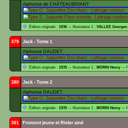
Alphonse de CHÂTEAUBRIANT
Édition originale :
1936
--- Illustrateur 1 :
VALLEE Georges
379
Jack - Tome 1
Alphonse DAUDET
Édition originale :
1935
--- Illustrateur 1 :
MORIN Henry
---
F
380
Jack - Tome 2
Alphonse DAUDET
Édition originale :
1935
--- Illustrateur 1 :
MORIN Henry
---
F
391
Fromont jeune et Risler ainé