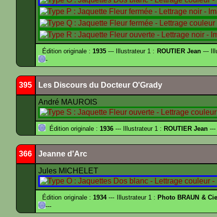
Édition originale :
1935
--- Illustrateur 1 :
ROUTIER Jean
--- Il
-
395
Les Discours du Docteur O'Grady
André MAUROIS
Édition originale :
1936
--- Illustrateur 1 :
ROUTIER Jean
---
366
Jeanne d'Arc
Jules MICHELET
Édition originale :
1934
--- Illustrateur 1 :
Photo BRAUN & Cie
---