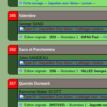
Fiche ouvrage
---
Jaquettes avec 4ème
---
Lecture
---
365
Valentine
George SAND
Édition originale :
1933
--- Illustrateur 1 :
DUFAU Paul
---
Fi
392
Sacs et Parchemins
Jules SANDEAU
Édition originale :
1936
--- Illustrateur 1 :
VALLEE Georges
357
Quentin Durward
Barronnet Walter SCOTT
Édition originale :
29/07/1933
--- Illustrateur 1 :
Jaquette no