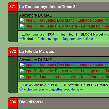
371
Le Docteur mystérieux Tome 2
Alexandre DUMAS
Édition originale :
1934
--- Illustrateur 1 :
BLOCH Marcel
--- 
Michel
---
Fiche ouvrage
---
Jaquettes avec 4ème
---
372
La Fille du Marquis
Alexandre DUMAS
Édition originale :
1934
--- Illustrateur 1 :
BLOCH Marce
Fiche ouvrage
---
Jaquettes avec 4ème
---
396
Dieu dispose