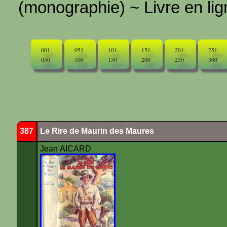
(monographie) ~ Livre en ligne
001-
051-
101-
151-
201-
251-
050
100
150
200
250
300
387
Le Rire de Maurin des Maures
Jean AICARD