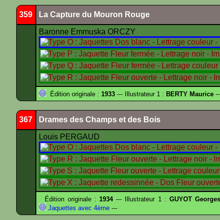
359
La Capture du Mouron Rouge
Baronne Emmuska ORCZY
Édition originale :
1933
--- Illustrateur 1 :
BERTY Maurice
--
367
Drames des Champs et des Bois
Louis PERGAUD
Édition originale :
1934
--- Illustrateur 1 :
GUYOT Georges
Jaquettes avec 4ème
---