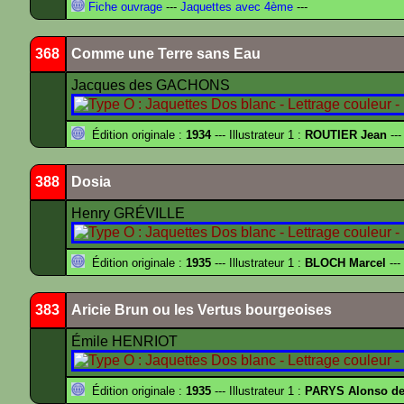
Fiche ouvrage
---
Jaquettes avec 4ème
---
368
Comme une Terre sans Eau
Jacques des GACHONS
Édition originale :
1934
--- Illustrateur 1 :
ROUTIER Jean
---
388
Dosia
Henry GRÉVILLE
Édition originale :
1935
--- Illustrateur 1 :
BLOCH Marcel
---
383
Aricie Brun ou les Vertus bourgeoises
Émile HENRIOT
Édition originale :
1935
--- Illustrateur 1 :
PARYS Alonso d