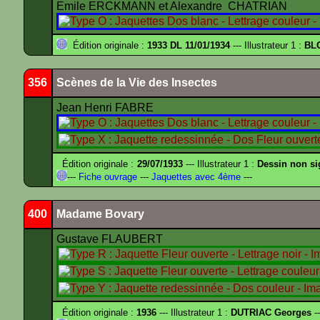
Emile ERCKMANN et Alexandre CHATRIAN
Édition originale :
1933 DL 11/01/1934
--- Illustrateur 1 :
BL
356
Scènes de la Vie des Insectes
Jean Henri FABRE
Édition originale :
29/07/1933
--- Illustrateur 1 :
Dessin non s
---
Fiche ouvrage
---
Jaquettes avec 4ème
---
400
Madame Bovary
Gustave FLAUBERT
Édition originale :
1936
--- Illustrateur 1 :
DUTRIAC Georges
-