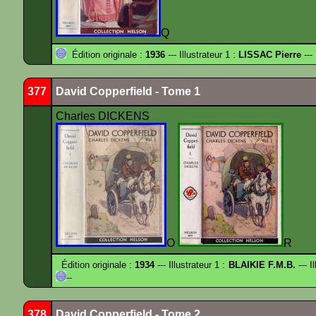
Q
Édition originale :
1936
--- Illustrateur 1 :
LISSAC Pierre
---
377
David Copperfield - Tome 1
Charles DICKENS
O
R
Édition originale :
1934
--- Illustrateur 1 :
BLAIKIE F.M.B.
--- I
--
378
David Copperfield - Tome 2