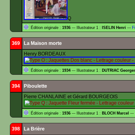
Q
Édition originale :
1936
--- Illustrateur 1 :
ISELIN Henri
---
Fi
369
La Maison morte
Henry BORDEAUX
Édition originale :
1934
--- Illustrateur 1 :
DUTRIAC George
394
Piboulette
Pierre CHANLAINE et Gérard BOURGEOIS
Édition originale :
1936
--- Illustrateur 1 :
BLOCH Marcel
---
398
La Brière