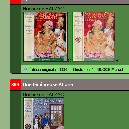
Honoré de BALZAC
O
R
Édition originale :
1936
--- Illustrateur 1 :
BLOCH Marcel
---
399
Une ténébreuse Affaire
Honoré de BALZAC