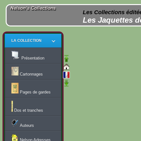
Les Collections édité
Les Jaquettes d
LA COLLECTION
Présentation
Cartonnages
Pages de gardes
Dos et tranches
Auteurs
Nelson Adresses