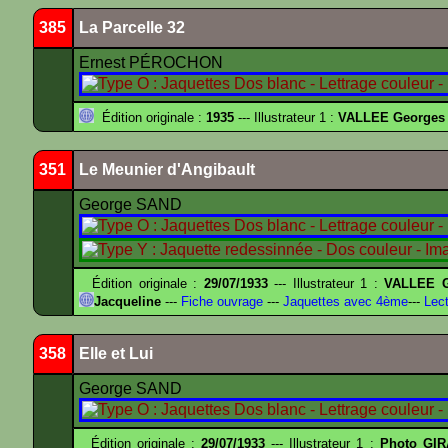
385
La Parcelle 32
Ernest PÉROCHON
Édition originale :
1935
--- Illustrateur 1 :
VALLEE Georges
351
Le Meunier d'Angibault
George SAND
Édition originale :
29/07/1933
--- Illustrateur 1 :
VALLEE G
Jacqueline
---
Fiche ouvrage
---
Jaquettes avec 4ème
---
Lect
358
Elle et Lui
George SAND
Édition originale :
29/07/1933
--- Illustrateur 1 :
Photo GIR