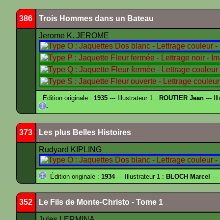
386
Trois Hommes dans un Bateau
Jerome K. JEROME
Édition originale :
1935
--- Illustrateur 1 :
ROUTIER Jean
--- Il
-
373
Les plus Belles Histoires
Rudyard KIPLING
Édition originale :
1934
--- Illustrateur 1 :
BLOCH Marcel
---
352
Le Fils de Monte-Christo - Tome 1
Jules LERMINA