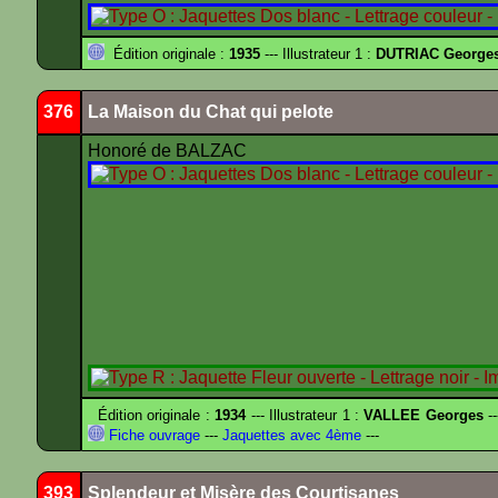
Édition originale :
1935
--- Illustrateur 1 :
DUTRIAC George
376
La Maison du Chat qui pelote
Honoré de BALZAC
Édition originale :
1934
--- Illustrateur 1 :
VALLEE Georges
--
Fiche ouvrage
---
Jaquettes avec 4ème
---
393
Splendeur et Misère des Courtisanes