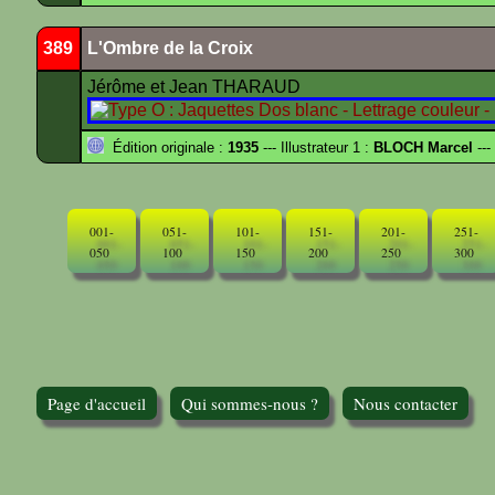
389
L'Ombre de la Croix
Jérôme et Jean THARAUD
Édition originale :
1935
--- Illustrateur 1 :
BLOCH Marcel
---
001-
051-
101-
151-
201-
251-
050
100
150
200
250
300
Page d'accueil
Qui sommes-nous ?
Nous contacter