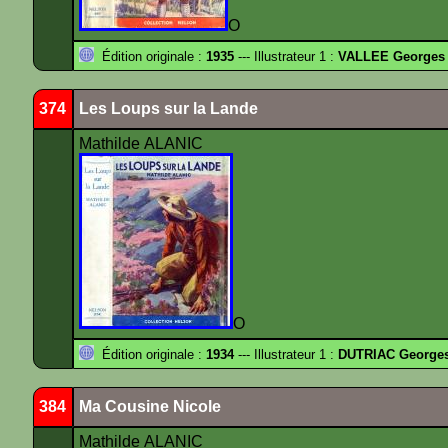
O
Édition originale :
1935
--- Illustrateur 1 :
VALLEE Georges
374
Les Loups sur la Lande
Mathilde ALANIC
O
Édition originale :
1934
--- Illustrateur 1 :
DUTRIAC George
384
Ma Cousine Nicole
Mathilde ALANIC