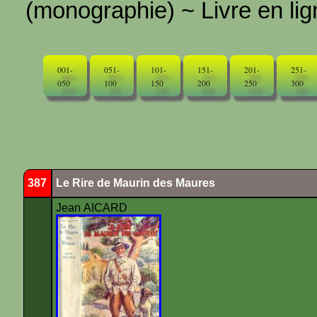
(monographie) ~ Livre en ligne
001-
051-
101-
151-
201-
251-
050
100
150
200
250
300
387
Le Rire de Maurin des Maures
Jean AICARD