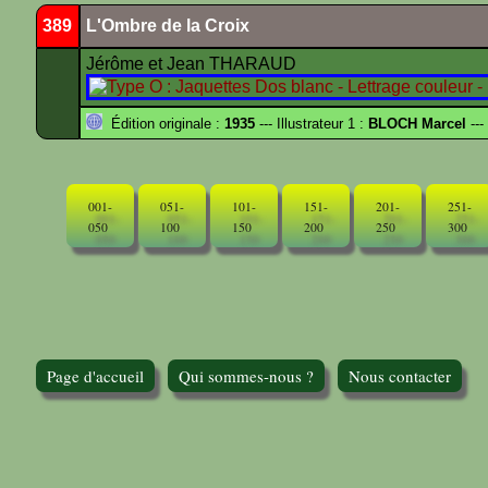
389
L'Ombre de la Croix
Jérôme et Jean THARAUD
Édition originale :
1935
--- Illustrateur 1 :
BLOCH Marcel
---
001-
051-
101-
151-
201-
251-
050
100
150
200
250
300
Page d'accueil
Qui sommes-nous ?
Nous contacter