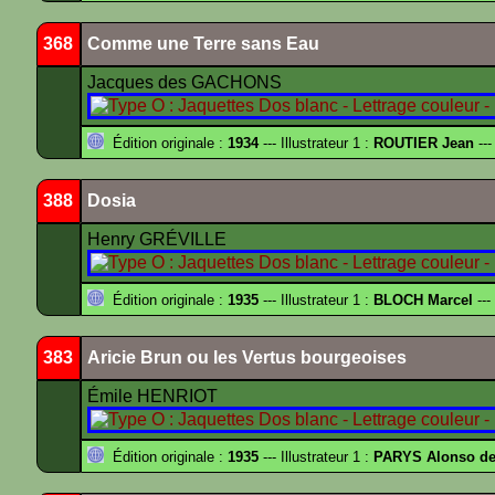
368
Comme une Terre sans Eau
Jacques des GACHONS
Édition originale :
1934
--- Illustrateur 1 :
ROUTIER Jean
---
388
Dosia
Henry GRÉVILLE
Édition originale :
1935
--- Illustrateur 1 :
BLOCH Marcel
---
383
Aricie Brun ou les Vertus bourgeoises
Émile HENRIOT
Édition originale :
1935
--- Illustrateur 1 :
PARYS Alonso d