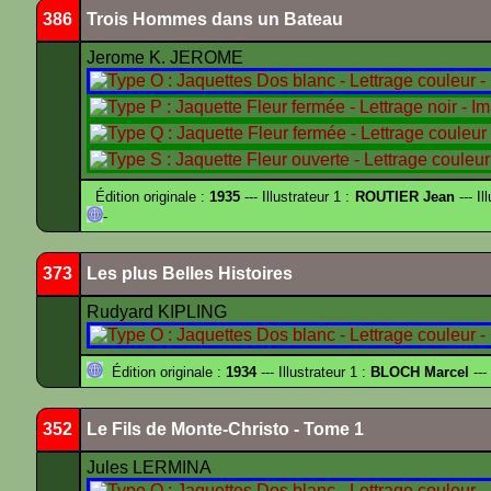
386
Trois Hommes dans un Bateau
Jerome K. JEROME
Édition originale :
1935
--- Illustrateur 1 :
ROUTIER Jean
--- Il
-
373
Les plus Belles Histoires
Rudyard KIPLING
Édition originale :
1934
--- Illustrateur 1 :
BLOCH Marcel
---
352
Le Fils de Monte-Christo - Tome 1
Jules LERMINA