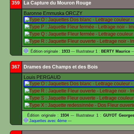
359
La Capture du Mouron Rouge
Baronne Emmuska ORCZY
Édition originale :
1933
--- Illustrateur 1 :
BERTY Maurice
--
367
Drames des Champs et des Bois
Louis PERGAUD
Édition originale :
1934
--- Illustrateur 1 :
GUYOT Georges
Jaquettes avec 4ème
---