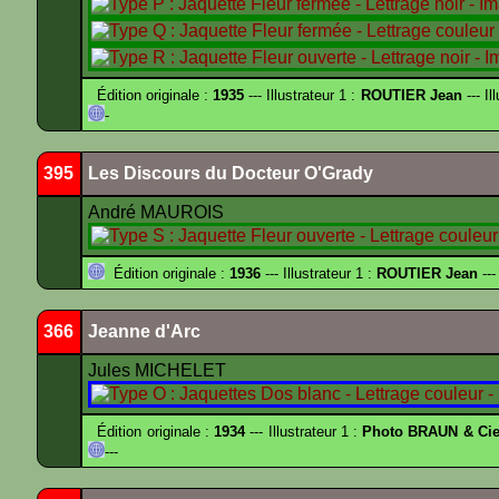
Édition originale :
1935
--- Illustrateur 1 :
ROUTIER Jean
--- Il
-
395
Les Discours du Docteur O'Grady
André MAUROIS
Édition originale :
1936
--- Illustrateur 1 :
ROUTIER Jean
---
366
Jeanne d'Arc
Jules MICHELET
Édition originale :
1934
--- Illustrateur 1 :
Photo BRAUN & Cie
---