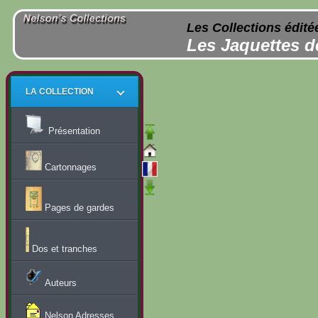
Les Collections édité
Les Jaquettes d
LA COLLECTION
Présentation
Cartonnages
Pages de gardes
Dos et tranches
Auteurs
Nelson Adresses