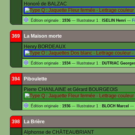
Honoré de BALZAC
Édition originale :
1936
--- Illustrateur 1 :
ISELIN Henri
---
Fi
369
La Maison morte
Henry BORDEAUX
Édition originale :
1934
--- Illustrateur 1 :
DUTRIAC George
394
Piboulette
Pierre CHANLAINE et Gérard BOURGEOIS
Édition originale :
1936
--- Illustrateur 1 :
BLOCH Marcel
---
398
La Brière
Alphonse de CHÂTEAUBRIANT