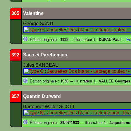
365
Valentine
George SAND
Édition originale :
1933
--- Illustrateur 1 :
DUFAU Paul
---
Fi
392
Sacs et Parchemins
Jules SANDEAU
Édition originale :
1936
--- Illustrateur 1 :
VALLEE Georges
357
Quentin Durward
Barronnet Walter SCOTT
Édition originale :
29/07/1933
--- Illustrateur 1 :
Jaquette no