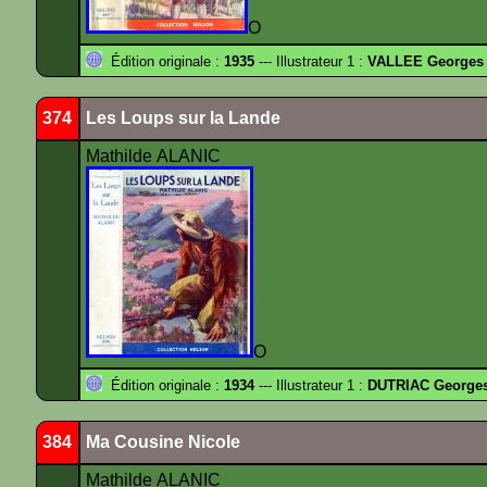
O
Édition originale :
1935
--- Illustrateur 1 :
VALLEE Georges
374
Les Loups sur la Lande
Mathilde ALANIC
O
Édition originale :
1934
--- Illustrateur 1 :
DUTRIAC George
384
Ma Cousine Nicole
Mathilde ALANIC