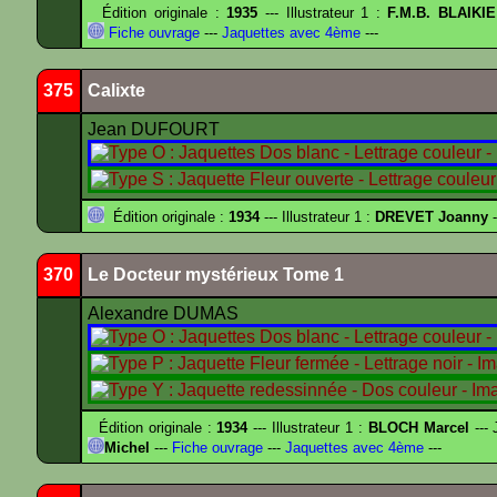
Édition originale :
1935
--- Illustrateur 1 :
F.M.B. BLAIKI
Fiche ouvrage
---
Jaquettes avec 4ème
---
375
Calixte
Jean DUFOURT
Édition originale :
1934
--- Illustrateur 1 :
DREVET Joanny
-
370
Le Docteur mystérieux Tome 1
Alexandre DUMAS
Édition originale :
1934
--- Illustrateur 1 :
BLOCH Marcel
--- 
Michel
---
Fiche ouvrage
---
Jaquettes avec 4ème
---