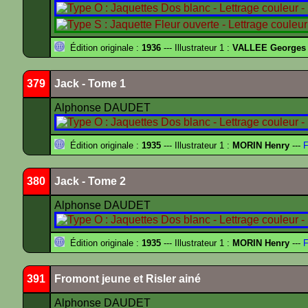
Édition originale :
1936
--- Illustrateur 1 :
VALLEE Georges
379
Jack - Tome 1
Alphonse DAUDET
Édition originale :
1935
--- Illustrateur 1 :
MORIN Henry
---
F
380
Jack - Tome 2
Alphonse DAUDET
Édition originale :
1935
--- Illustrateur 1 :
MORIN Henry
---
F
391
Fromont jeune et Risler ainé
Alphonse DAUDET