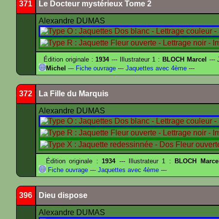
371
Le Docteur mystérieux Tome 2
Alexandre DUMAS
Édition originale :
1934
--- Illustrateur 1 :
BLOCH Marcel
--- 
Michel
---
Fiche ouvrage
---
Jaquettes avec 4ème
---
372
La Fille du Marquis
Alexandre DUMAS
Édition originale :
1934
--- Illustrateur 1 :
BLOCH Marce
Fiche ouvrage
---
Jaquettes avec 4ème
---
396
Dieu dispose
Alexandre DUMAS