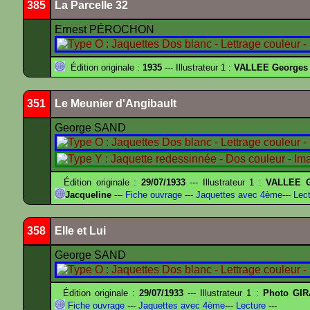
385
La Parcelle 32
Ernest PÉROCHON
Édition originale :
1935
--- Illustrateur 1 :
VALLEE Georges
351
Le Meunier d'Angibault
George SAND
Édition originale :
29/07/1933
--- Illustrateur 1 :
VALLEE G
Jacqueline
---
Fiche ouvrage
---
Jaquettes avec 4ème
---
Lect
358
Elle et Lui
George SAND
Édition originale :
29/07/1933
--- Illustrateur 1 :
Photo GIR
Fiche ouvrage
---
Jaquettes avec 4ème
---
Lecture
---