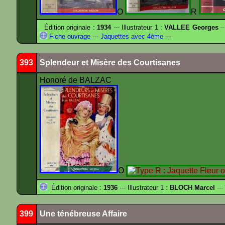
O
R
Édition originale :
1934
--- Illustrateur 1 :
VALLEE Georges
--
Fiche ouvrage
---
Jaquettes avec 4ème
---
393
Splendeur et Misère des Courtisanes
Honoré de BALZAC
O
Édition originale :
1936
--- Illustrateur 1 :
BLOCH Marcel
---
399
Une ténébreuse Affaire