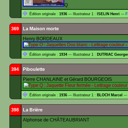
Q
Édition originale :
1936
--- Illustrateur 1 :
ISELIN Henri
---
F
369
La Maison morte
Henry BORDEAUX
Édition originale :
1934
--- Illustrateur 1 :
DUTRIAC George
394
Piboulette
Pierre CHANLAINE et Gérard BOURGEOIS
Édition originale :
1936
--- Illustrateur 1 :
BLOCH Marcel
---
398
La Brière
Alphonse de CHÂTEAUBRIANT