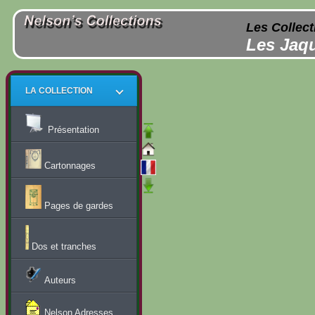
Les Collect
Les Jaqu
LA COLLECTION
Présentation
Cartonnages
Pages de gardes
Dos et tranches
Auteurs
Nelson Adresses