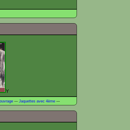
Y
ouvrage
---
Jaquettes avec 4ème
---