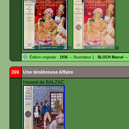
O
R
Édition originale :
1936
--- Illustrateur 1 :
BLOCH Marcel
---
399
Une ténébreuse Affaire
Honoré de BALZAC