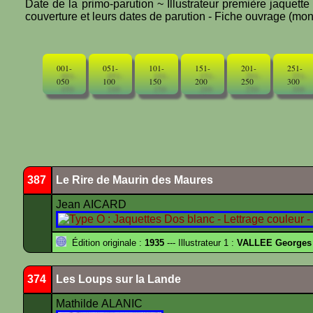
Date de la primo-parution ~ Illustrateur première jaquett
couverture et leurs dates de parution - Fiche ouvrage (mono
001-
051-
101-
151-
201-
251-
050
100
150
200
250
300
387
Le Rire de Maurin des Maures
Jean AICARD
Édition originale :
1935
--- Illustrateur 1 :
VALLEE Georges
374
Les Loups sur la Lande
Mathilde ALANIC