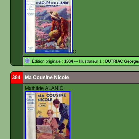
O
Édition originale :
1934
--- Illustrateur 1 :
DUTRIAC George
384
Ma Cousine Nicole
Mathilde ALANIC