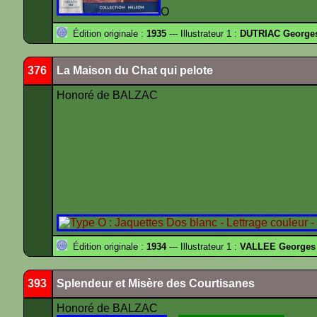
O
Édition originale :
1935
--- Illustrateur 1 :
DUTRIAC George
376
La Maison du Chat qui pelote
Honoré de BALZAC
Édition originale :
1934
--- Illustrateur 1 :
VALLEE Georges
393
Splendeur et Misère des Courtisanes
Honoré de BALZAC