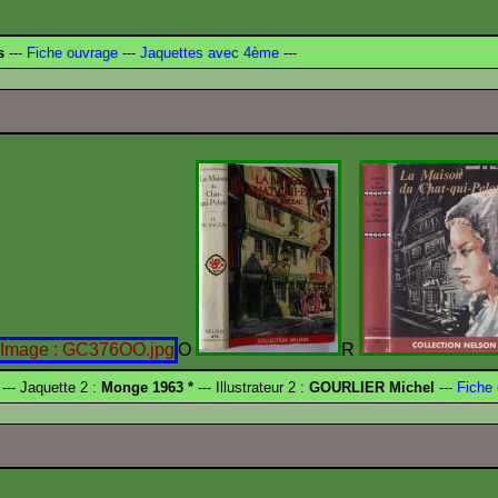
s
---
Fiche ouvrage
---
Jaquettes avec 4ème
---
O
R
--- Jaquette 2 :
Monge 1963 *
--- Illustrateur 2 :
GOURLIER Michel
---
Fiche 