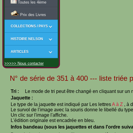
Toutes les 4ème
Prix des Livres
COLLECTIONS / PAYS
HISTOIRE NELSON
ARTICLES
>>>>> Nous contacter
N° de série de 351 à 400 --- liste triée
Tri :
Le mode de tri peut être changé en cliquant sur un n
Jaquette :
Le type de la jaquette est indiqué par Les lettres
A à Z
, à 
Le survol de l'image avec la souris donne le libellé du type
Un clic sur l'image l'affiche.
L'édition originale est encadrée en bleu.
Infos bandeau (sous les jaquettes et dans l'ordre suiva