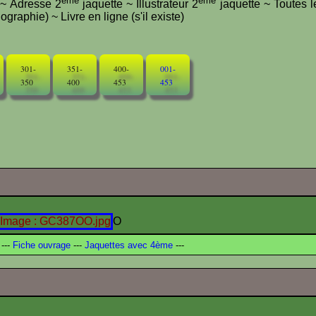
ème
ème
e ~ Adresse 2
jaquette ~ Illustrateur 2
jaquette ~ Toutes l
graphie) ~ Livre en ligne (s'il existe)
301-
351-
400-
001-
350
400
453
453
O
---
Fiche ouvrage
---
Jaquettes avec 4ème
---