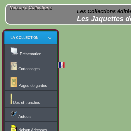
Les Collections édité
Les Jaquettes d
LA COLLECTION
Présentation
Cartonnages
Pages de gardes
Dos et tranches
Auteurs
Nelson Adresses