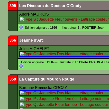
395
Les Discours du Docteur O'Grady
André MAUROIS
Édition originale :
1936
--- Illustrateur 1 :
ROUTIER Jean
---
366
Jeanne d'Arc
Jules MICHELET
Édition originale :
1934
--- Illustrateur 1 :
Photo BRAUN & Cie
---
359
La Capture du Mouron Rouge
Baronne Emmuska ORCZY