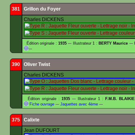
381
Grillon du Foyer
Charles DICKENS
Édition originale :
1935
--- Illustrateur 1 :
BERTY Maurice
--- 
---
390
Oliver Twist
Charles DICKENS
Édition originale :
1935
--- Illustrateur 1 :
F.M.B. BLAIKI
Fiche ouvrage
---
Jaquettes avec 4ème
---
375
Calixte
Jean DUFOURT