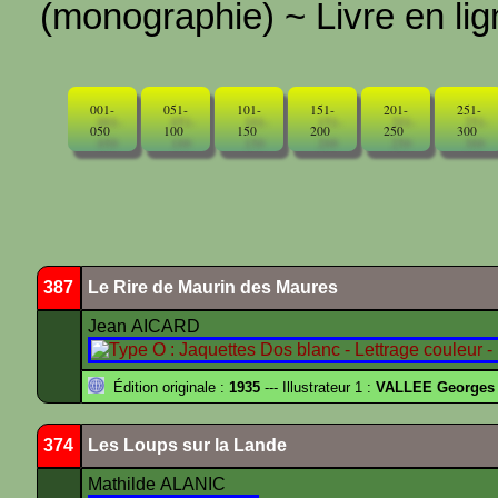
(monographie) ~ Livre en ligne
001-
051-
101-
151-
201-
251-
050
100
150
200
250
300
387
Le Rire de Maurin des Maures
Jean AICARD
Édition originale :
1935
--- Illustrateur 1 :
VALLEE Georges
374
Les Loups sur la Lande
Mathilde ALANIC