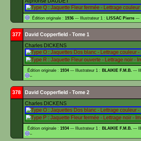
Alphonse DAUDET
Édition originale :
1936
--- Illustrateur 1 :
LISSAC Pierre
---
377
David Copperfield - Tome 1
Charles DICKENS
Édition originale :
1934
--- Illustrateur 1 :
BLAIKIE F.M.B.
--- I
--
378
David Copperfield - Tome 2
Charles DICKENS
Édition originale :
1934
--- Illustrateur 1 :
BLAIKIE F.M.B.
--- I
--