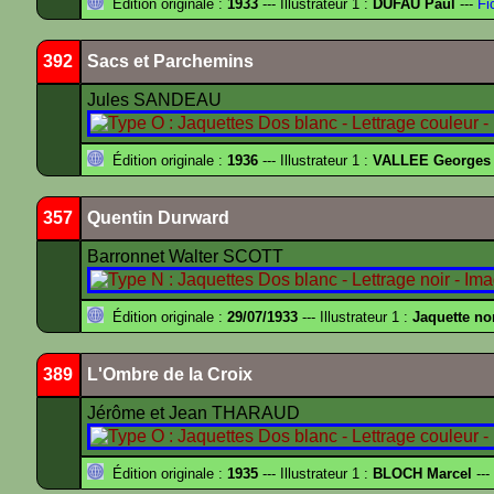
Édition originale :
1933
--- Illustrateur 1 :
DUFAU Paul
---
Fi
392
Sacs et Parchemins
Jules SANDEAU
Édition originale :
1936
--- Illustrateur 1 :
VALLEE Georges
357
Quentin Durward
Barronnet Walter SCOTT
Édition originale :
29/07/1933
--- Illustrateur 1 :
Jaquette no
389
L'Ombre de la Croix
Jérôme et Jean THARAUD
Édition originale :
1935
--- Illustrateur 1 :
BLOCH Marcel
---