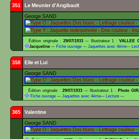
351
Le Meunier d'Angibault
George SAND
Édition originale :
29/07/1933
--- Illustrateur 1 :
VALLEE G
Jacqueline
---
Fiche ouvrage
---
Jaquettes avec 4ème
---
Lect
358
Elle et Lui
George SAND
Édition originale :
29/07/1933
--- Illustrateur 1 :
Photo GIR
Fiche ouvrage
---
Jaquettes avec 4ème
---
Lecture
---
365
Valentine
George SAND