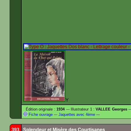
Y
Édition originale :
1934
--- Illustrateur 1 :
VALLEE Georges
--
Fiche ouvrage
---
Jaquettes avec 4ème
---
393
Splendeur et Misère des Courtisanes