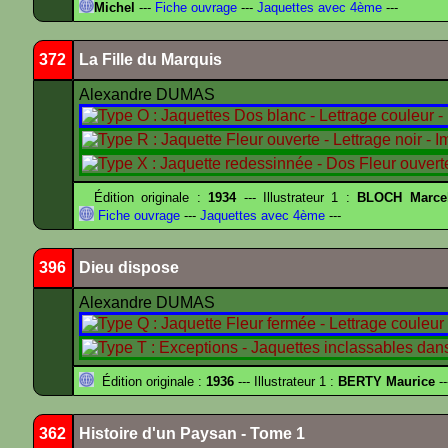
Michel
---
Fiche ouvrage
---
Jaquettes avec 4ème
---
372
La Fille du Marquis
Alexandre DUMAS
Édition originale :
1934
--- Illustrateur 1 :
BLOCH Marce
Fiche ouvrage
---
Jaquettes avec 4ème
---
396
Dieu dispose
Alexandre DUMAS
Édition originale :
1936
--- Illustrateur 1 :
BERTY Maurice
--
362
Histoire d'un Paysan - Tome 1