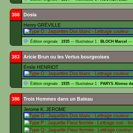
388
Dosia
Henry GRÉVILLE
Édition originale :
1935
--- Illustrateur 1 :
BLOCH Marcel
---
383
Aricie Brun ou les Vertus bourgeoises
Émile HENRIOT
Édition originale :
1935
--- Illustrateur 1 :
PARYS Alonso d
386
Trois Hommes dans un Bateau
Jerome K. JEROME