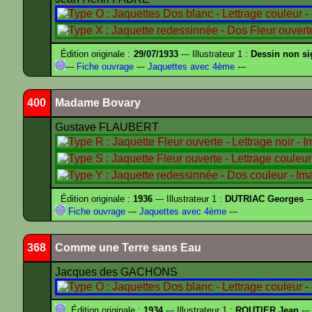
Édition originale :
29/07/1933
--- Illustrateur 1 :
Dessin non s
---
Fiche ouvrage
---
Jaquettes avec 4ème
---
400
Madame Bovary
Gustave FLAUBERT
Édition originale :
1936
--- Illustrateur 1 :
DUTRIAC Georges
-
Fiche ouvrage
---
Jaquettes avec 4ème
---
368
Comme une Terre sans Eau
Jacques des GACHONS
Édition originale :
1934
--- Illustrateur 1 :
ROUTIER Jean
---