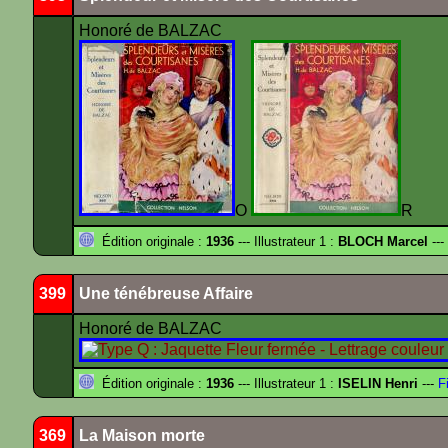
Honoré de BALZAC
O
R
Édition originale :
1936
--- Illustrateur 1 :
BLOCH Marcel
---
399
Une ténébreuse Affaire
Honoré de BALZAC
Édition originale :
1936
--- Illustrateur 1 :
ISELIN Henri
---
Fi
369
La Maison morte