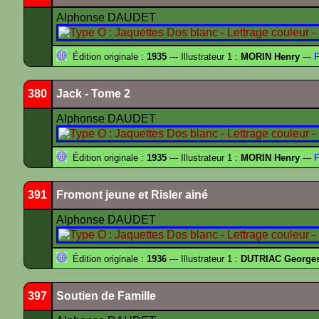
Alphonse DAUDET
Édition originale :
1935
--- Illustrateur 1 :
MORIN Henry
---
F
380
Jack - Tome 2
Alphonse DAUDET
Édition originale :
1935
--- Illustrateur 1 :
MORIN Henry
---
F
391
Fromont jeune et Risler ainé
Alphonse DAUDET
Édition originale :
1936
--- Illustrateur 1 :
DUTRIAC George
397
Soutien de Famille