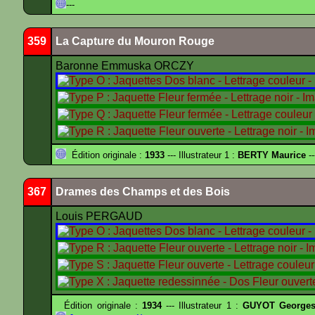
---
359
La Capture du Mouron Rouge
Baronne Emmuska ORCZY
Édition originale :
1933
--- Illustrateur 1 :
BERTY Maurice
--
367
Drames des Champs et des Bois
Louis PERGAUD
Édition originale :
1934
--- Illustrateur 1 :
GUYOT Georges