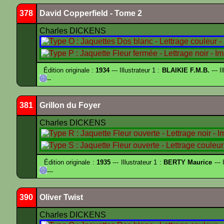
378
David Copperfield - Tome 2
Charles DICKENS
Édition originale :
1934
--- Illustrateur 1 :
BLAIKIE F.M.B.
--- I
--
381
Grillon du Foyer
Charles DICKENS
Édition originale :
1935
--- Illustrateur 1 :
BERTY Maurice
--- 
---
390
Oliver Twist
Charles DICKENS