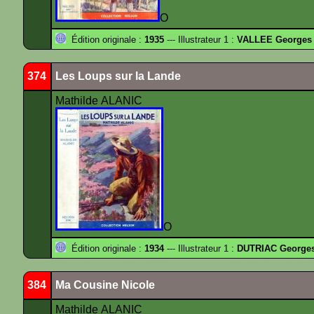
O
Édition originale :
1935
--- Illustrateur 1 :
VALLEE Georges
374
Les Loups sur la Lande
Mathilde ALANIC
O
Édition originale :
1934
--- Illustrateur 1 :
DUTRIAC George
384
Ma Cousine Nicole
Mathilde ALANIC