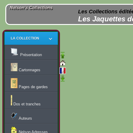
Les Collections édité
Les Jaquettes d
LA COLLECTION
Présentation
Cartonnages
Pages de gardes
Dos et tranches
Auteurs
Nelson Adresses