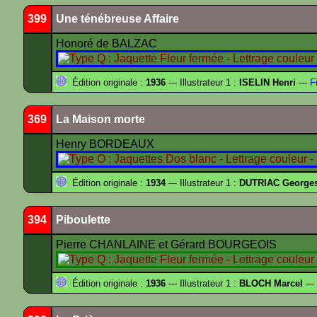
399
Une ténébreuse Affaire
Honoré de BALZAC
Édition originale :
1936
--- Illustrateur 1 :
ISELIN Henri
---
Fi
369
La Maison morte
Henry BORDEAUX
Édition originale :
1934
--- Illustrateur 1 :
DUTRIAC George
394
Piboulette
Pierre CHANLAINE et Gérard BOURGEOIS
Édition originale :
1936
--- Illustrateur 1 :
BLOCH Marcel
---