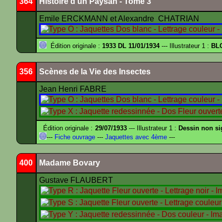
364
Histoire d'un Paysan - Tome 3
Emile ERCKMANN et Alexandre CHATRIAN
Édition originale :
1933 DL 11/01/1934
--- Illustrateur 1 :
BL
356
Scènes de la Vie des Insectes
Jean Henri FABRE
Édition originale :
29/07/1933
--- Illustrateur 1 :
Dessin non s
---
Fiche ouvrage
---
Jaquettes avec 4ème
---
400
Madame Bovary
Gustave FLAUBERT