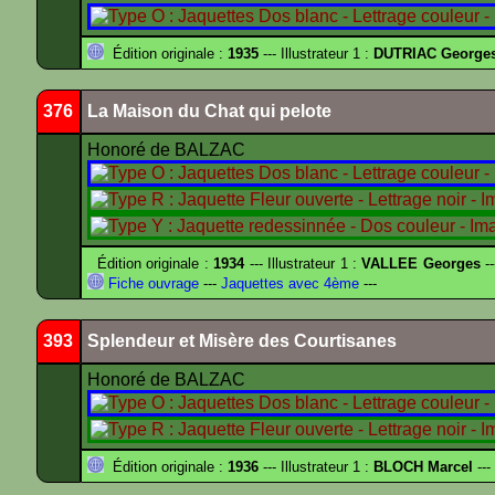
Édition originale :
1935
--- Illustrateur 1 :
DUTRIAC George
376
La Maison du Chat qui pelote
Honoré de BALZAC
Édition originale :
1934
--- Illustrateur 1 :
VALLEE Georges
--
Fiche ouvrage
---
Jaquettes avec 4ème
---
393
Splendeur et Misère des Courtisanes
Honoré de BALZAC
Édition originale :
1936
--- Illustrateur 1 :
BLOCH Marcel
---