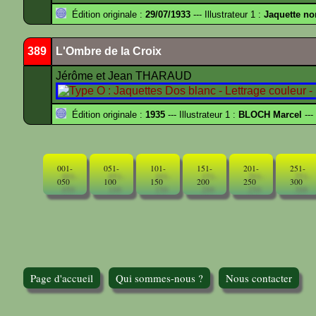
Édition originale :
29/07/1933
--- Illustrateur 1 :
Jaquette no
389
L'Ombre de la Croix
Jérôme et Jean THARAUD
Édition originale :
1935
--- Illustrateur 1 :
BLOCH Marcel
---
001-
051-
101-
151-
201-
251-
050
100
150
200
250
300
Page d'accueil
Qui sommes-nous ?
Nous contacter