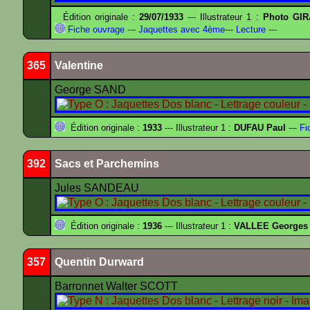
Édition originale :
29/07/1933
--- Illustrateur 1 :
Photo GIR
Fiche ouvrage
---
Jaquettes avec 4ème
---
Lecture
---
365
Valentine
George SAND
Édition originale :
1933
--- Illustrateur 1 :
DUFAU Paul
---
Fi
392
Sacs et Parchemins
Jules SANDEAU
Édition originale :
1936
--- Illustrateur 1 :
VALLEE Georges
357
Quentin Durward
Barronnet Walter SCOTT