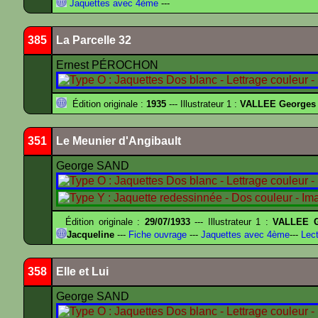
Jaquettes avec 4ème
---
385
La Parcelle 32
Ernest PÉROCHON
Édition originale :
1935
--- Illustrateur 1 :
VALLEE Georges
351
Le Meunier d'Angibault
George SAND
Édition originale :
29/07/1933
--- Illustrateur 1 :
VALLEE G
Jacqueline
---
Fiche ouvrage
---
Jaquettes avec 4ème
---
Lect
358
Elle et Lui
George SAND