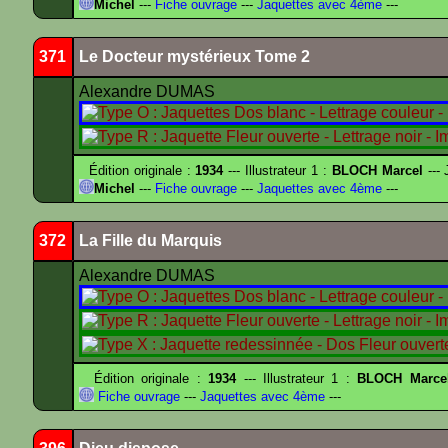
Michel
---
Fiche ouvrage
---
Jaquettes avec 4ème
---
371
Le Docteur mystérieux Tome 2
Alexandre DUMAS
Édition originale :
1934
--- Illustrateur 1 :
BLOCH Marcel
--- 
Michel
---
Fiche ouvrage
---
Jaquettes avec 4ème
---
372
La Fille du Marquis
Alexandre DUMAS
Édition originale :
1934
--- Illustrateur 1 :
BLOCH Marce
Fiche ouvrage
---
Jaquettes avec 4ème
---