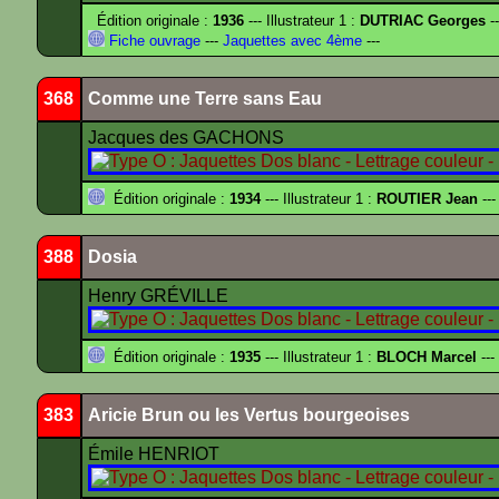
Édition originale :
1936
--- Illustrateur 1 :
DUTRIAC Georges
-
Fiche ouvrage
---
Jaquettes avec 4ème
---
368
Comme une Terre sans Eau
Jacques des GACHONS
Édition originale :
1934
--- Illustrateur 1 :
ROUTIER Jean
---
388
Dosia
Henry GRÉVILLE
Édition originale :
1935
--- Illustrateur 1 :
BLOCH Marcel
---
383
Aricie Brun ou les Vertus bourgeoises
Émile HENRIOT