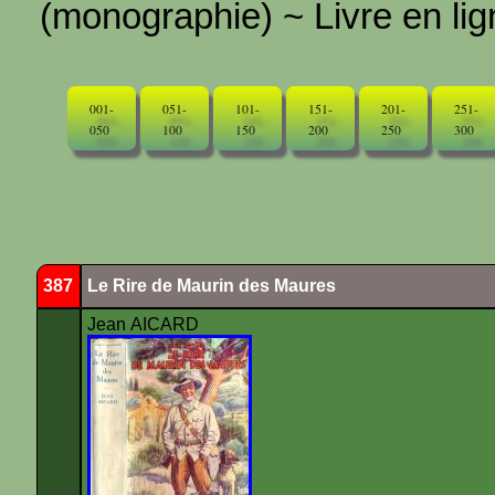
(monographie) ~ Livre en ligne
001-
051-
101-
151-
201-
251-
050
100
150
200
250
300
387
Le Rire de Maurin des Maures
Jean AICARD