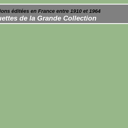
ions éditées en France entre 1910 et 1964
ettes de la Grande Collection