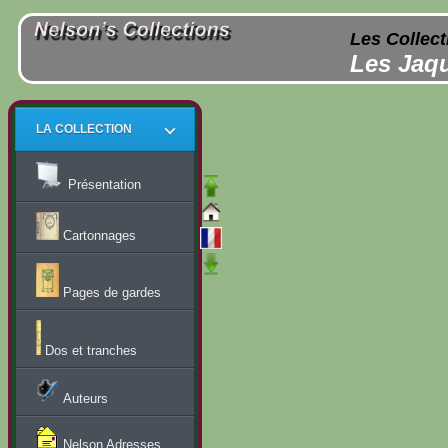
Les Collect
Les Jaqu
LA COLLECTION
Présentation
Cartonnages
Pages de gardes
Dos et tranches
Auteurs
Nelson Adresses