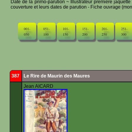
Date de la primo-parution ~ Illustrateur première jaquett
couverture et leurs dates de parution - Fiche ouvrage (mono
001-
051-
101-
151-
201-
251-
050
100
150
200
250
300
387
Le Rire de Maurin des Maures
Jean AICARD