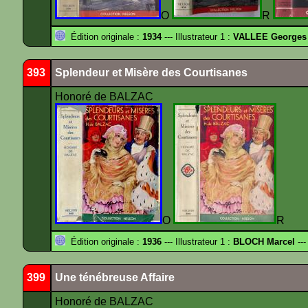
O
R
Édition originale :
1934
--- Illustrateur 1 :
VALLEE Georges
393
Splendeur et Misère des Courtisanes
Honoré de BALZAC
O
R
Édition originale :
1936
--- Illustrateur 1 :
BLOCH Marcel
---
399
Une ténébreuse Affaire
Honoré de BALZAC