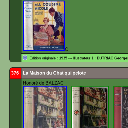
O
Édition originale :
1935
--- Illustrateur 1 :
DUTRIAC George
376
La Maison du Chat qui pelote
Honoré de BALZAC