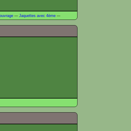
ouvrage
---
Jaquettes avec 4ème
---