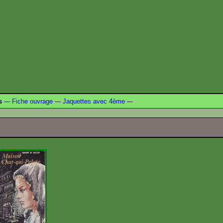
s
---
Fiche ouvrage
---
Jaquettes avec 4ème
---