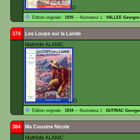
O
Édition originale :
1935
--- Illustrateur 1 :
VALLEE Georges
374
Les Loups sur la Lande
Mathilde ALANIC
O
Édition originale :
1934
--- Illustrateur 1 :
DUTRIAC George
384
Ma Cousine Nicole
Mathilde ALANIC