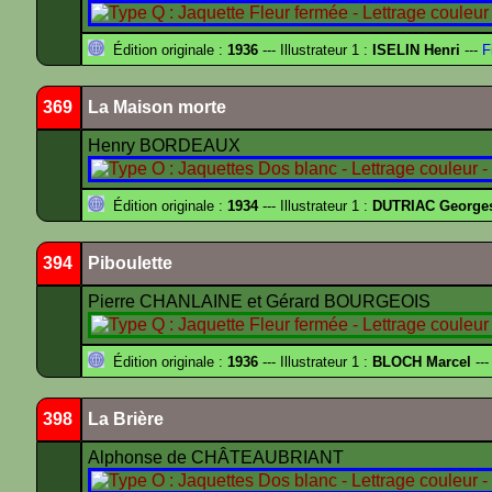
Édition originale :
1936
--- Illustrateur 1 :
ISELIN Henri
---
F
369
La Maison morte
Henry BORDEAUX
Édition originale :
1934
--- Illustrateur 1 :
DUTRIAC George
394
Piboulette
Pierre CHANLAINE et Gérard BOURGEOIS
Édition originale :
1936
--- Illustrateur 1 :
BLOCH Marcel
---
398
La Brière
Alphonse de CHÂTEAUBRIANT