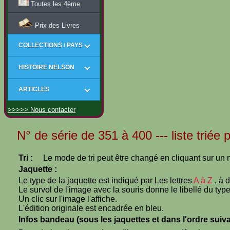
Toutes les 4ème
Prix des Livres
COLLECTIONS / PAYS
HISTOIRE NELSON
ARTICLES
>>>>> Nous contacter
N° de série de 351 à 400 --- liste triée
Tri :
Le mode de tri peut être changé en cliquant sur un n
Jaquette :
Le type de la jaquette est indiqué par Les lettres
A à Z
, à 
Le survol de l'image avec la souris donne le libellé du type
Un clic sur l'image l'affiche.
L'édition originale est encadrée en bleu.
Infos bandeau (sous les jaquettes et dans l'ordre suiva