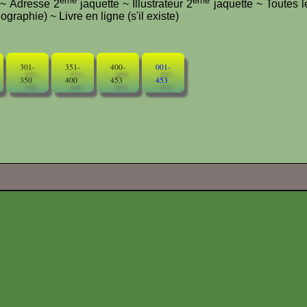
ème
ème
e ~ Adresse 2
jaquette ~ Illustrateur 2
jaquette ~ Toutes l
graphie) ~ Livre en ligne (s'il existe)
301-
351-
400-
001-
350
400
453
453