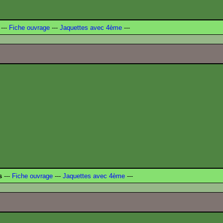
---
Fiche ouvrage
---
Jaquettes avec 4ème
---
s
---
Fiche ouvrage
---
Jaquettes avec 4ème
---