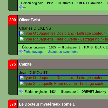
Édition originale :
1935
--- Illustrateur 1 :
BERTY Maurice
--- 
---
390
Oliver Twist
Charles DICKENS
Édition originale :
1935
--- Illustrateur 1 :
F.M.B. BLAIKI
Fiche ouvrage
---
Jaquettes avec 4ème
---
375
Calixte
Jean DUFOURT
Édition originale :
1934
--- Illustrateur 1 :
DREVET Joanny
-
370
Le Docteur mystérieux Tome 1