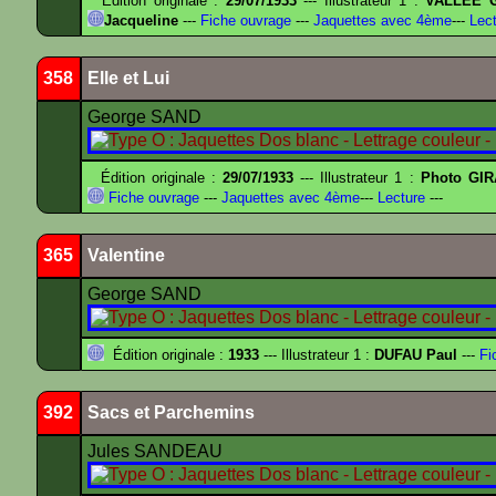
Édition originale :
29/07/1933
--- Illustrateur 1 :
VALLEE G
Jacqueline
---
Fiche ouvrage
---
Jaquettes avec 4ème
---
Lect
358
Elle et Lui
George SAND
Édition originale :
29/07/1933
--- Illustrateur 1 :
Photo GIR
Fiche ouvrage
---
Jaquettes avec 4ème
---
Lecture
---
365
Valentine
George SAND
Édition originale :
1933
--- Illustrateur 1 :
DUFAU Paul
---
Fi
392
Sacs et Parchemins
Jules SANDEAU