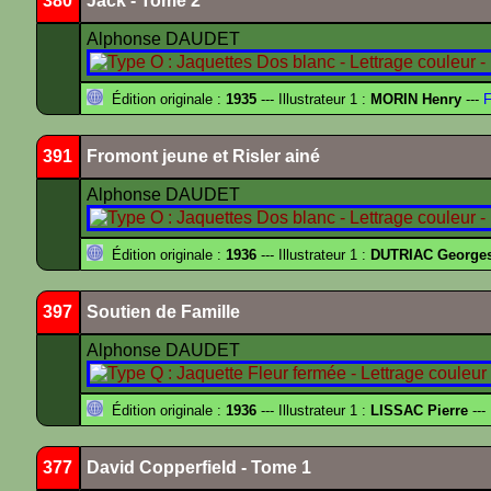
380
Jack - Tome 2
Alphonse DAUDET
Édition originale :
1935
--- Illustrateur 1 :
MORIN Henry
---
F
391
Fromont jeune et Risler ainé
Alphonse DAUDET
Édition originale :
1936
--- Illustrateur 1 :
DUTRIAC George
397
Soutien de Famille
Alphonse DAUDET
Édition originale :
1936
--- Illustrateur 1 :
LISSAC Pierre
---
377
David Copperfield - Tome 1