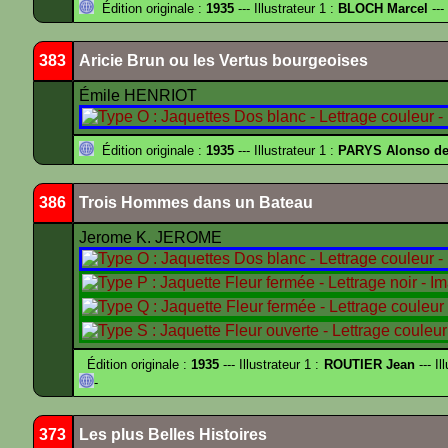
Édition originale :
1935
--- Illustrateur 1 :
BLOCH Marcel
---
383
Aricie Brun ou les Vertus bourgeoises
Émile HENRIOT
Édition originale :
1935
--- Illustrateur 1 :
PARYS Alonso d
386
Trois Hommes dans un Bateau
Jerome K. JEROME
Édition originale :
1935
--- Illustrateur 1 :
ROUTIER Jean
--- Il
-
373
Les plus Belles Histoires