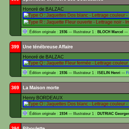
Honoré de BALZAC
Édition originale :
1936
--- Illustrateur 1 :
BLOCH Marcel
---
399
Une ténébreuse Affaire
Honoré de BALZAC
Édition originale :
1936
--- Illustrateur 1 :
ISELIN Henri
---
Fi
369
La Maison morte
Henry BORDEAUX
Édition originale :
1934
--- Illustrateur 1 :
DUTRIAC George
394
Piboulette