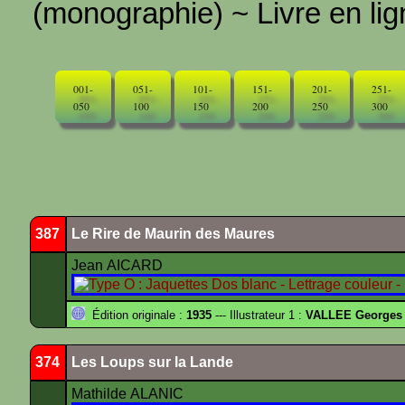
(monographie) ~ Livre en ligne
001-
051-
101-
151-
201-
251-
050
100
150
200
250
300
387
Le Rire de Maurin des Maures
Jean AICARD
Édition originale :
1935
--- Illustrateur 1 :
VALLEE Georges
374
Les Loups sur la Lande
Mathilde ALANIC