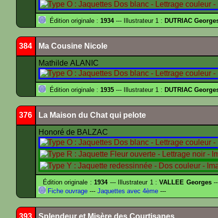
Édition originale :
1934
--- Illustrateur 1 :
DUTRIAC George
384
Ma Cousine Nicole
Mathilde ALANIC
Édition originale :
1935
--- Illustrateur 1 :
DUTRIAC George
376
La Maison du Chat qui pelote
Honoré de BALZAC
Édition originale :
1934
--- Illustrateur 1 :
VALLEE Georges
--
Fiche ouvrage
---
Jaquettes avec 4ème
---
393
Splendeur et Misère des Courtisanes