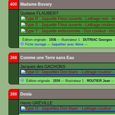
400
Madame Bovary
Gustave FLAUBERT
Édition originale :
1936
--- Illustrateur 1 :
DUTRIAC Georges
-
Fiche ouvrage
---
Jaquettes avec 4ème
---
368
Comme une Terre sans Eau
Jacques des GACHONS
Édition originale :
1934
--- Illustrateur 1 :
ROUTIER Jean
---
388
Dosia
Henry GRÉVILLE