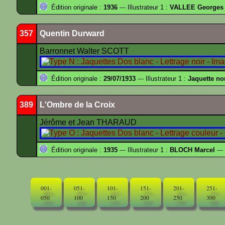
Édition originale :
1936
--- Illustrateur 1 :
VALLEE Georges
357
Quentin Durward
Barronnet Walter SCOTT
Édition originale :
29/07/1933
--- Illustrateur 1 :
Jaquette no
389
L'Ombre de la Croix
Jérôme et Jean THARAUD
Édition originale :
1935
--- Illustrateur 1 :
BLOCH Marcel
---
001-
051-
101-
151-
201-
251-
050
100
150
200
250
300