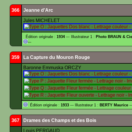
366
Jeanne d'Arc
Jules MICHELET
Édition originale :
1934
--- Illustrateur 1 :
Photo BRAUN & Cie
---
359
La Capture du Mouron Rouge
Baronne Emmuska ORCZY
Édition originale :
1933
--- Illustrateur 1 :
BERTY Maurice
--
367
Drames des Champs et des Bois
Louis PERGAUD