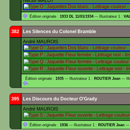
Hector MALOT
Édition originale :
1933 DL 11/01/1934
--- Illustrateur 1 :
VA
382
Les Silences du Colonel Bramble
André MAUROIS
Édition originale :
1935
--- Illustrateur 1 :
ROUTIER Jean
--- Il
-
395
Les Discours du Docteur O'Grady
André MAUROIS
Édition originale :
1936
--- Illustrateur 1 :
ROUTIER Jean
---