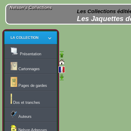
Les Collections édité
Les Jaquettes d
LA COLLECTION
Présentation
Cartonnages
Pages de gardes
Dos et tranches
Auteurs
Nelson Adresses