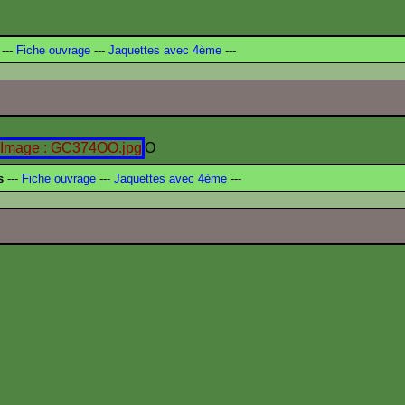
---
Fiche ouvrage
---
Jaquettes avec 4ème
---
O
s
---
Fiche ouvrage
---
Jaquettes avec 4ème
---