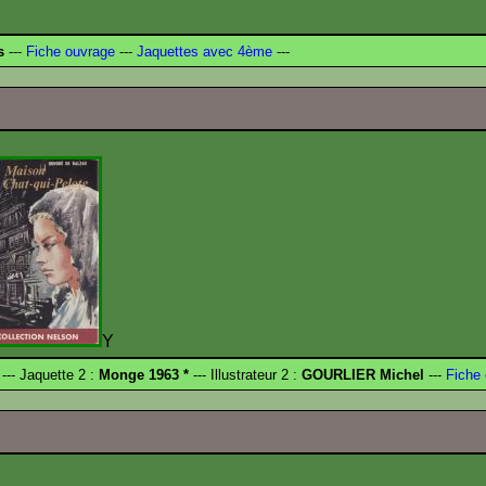
s
---
Fiche ouvrage
---
Jaquettes avec 4ème
---
Y
--- Jaquette 2 :
Monge 1963 *
--- Illustrateur 2 :
GOURLIER Michel
---
Fiche 