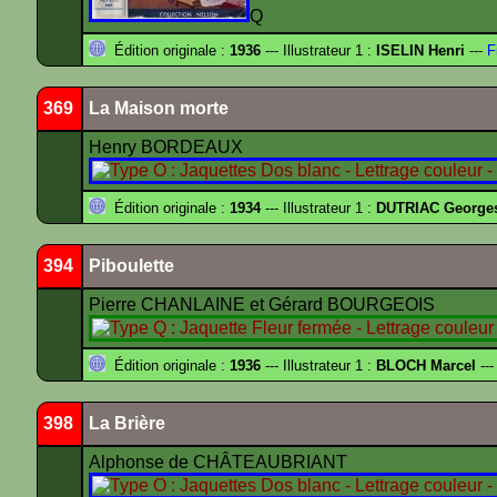
Q
Édition originale :
1936
--- Illustrateur 1 :
ISELIN Henri
---
F
369
La Maison morte
Henry BORDEAUX
Édition originale :
1934
--- Illustrateur 1 :
DUTRIAC George
394
Piboulette
Pierre CHANLAINE et Gérard BOURGEOIS
Édition originale :
1936
--- Illustrateur 1 :
BLOCH Marcel
---
398
La Brière
Alphonse de CHÂTEAUBRIANT