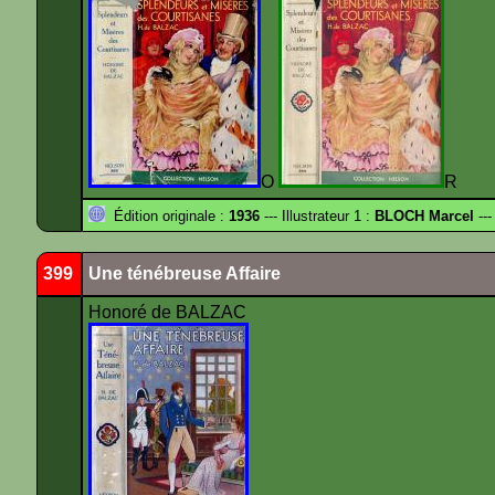
O
R
Édition originale :
1936
--- Illustrateur 1 :
BLOCH Marcel
---
399
Une ténébreuse Affaire
Honoré de BALZAC