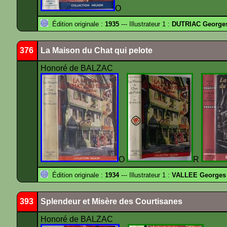
O
Édition originale :
1935
--- Illustrateur 1 :
DUTRIAC George
376
La Maison du Chat qui pelote
Honoré de BALZAC
O
R
Édition originale :
1934
--- Illustrateur 1 :
VALLEE Georges
393
Splendeur et Misère des Courtisanes
Honoré de BALZAC