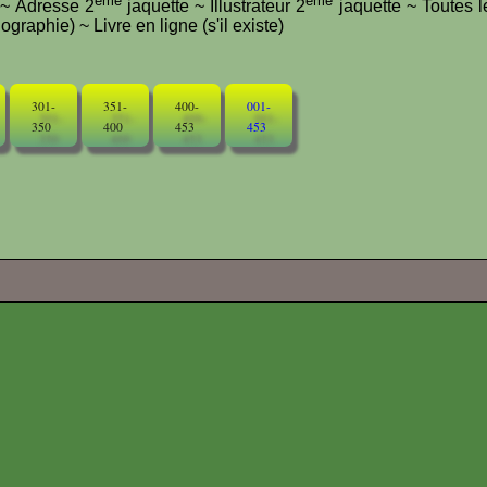
ème
ème
e ~ Adresse 2
jaquette ~ Illustrateur 2
jaquette ~ Toutes l
graphie) ~ Livre en ligne (s'il existe)
301-
351-
400-
001-
350
400
453
453