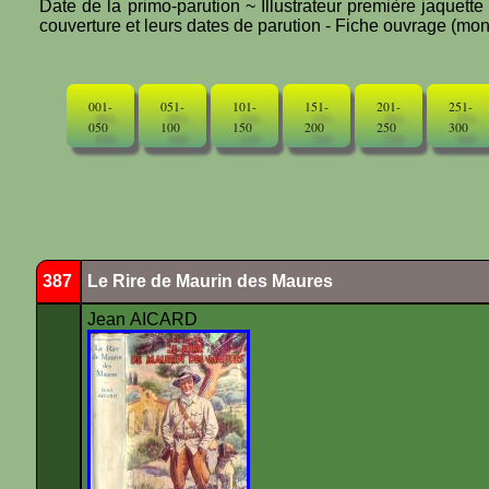
Date de la primo-parution ~ Illustrateur première jaquett
couverture et leurs dates de parution - Fiche ouvrage (mono
001-
051-
101-
151-
201-
251-
050
100
150
200
250
300
387
Le Rire de Maurin des Maures
Jean AICARD