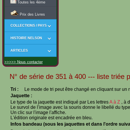
Toutes les 4ème
Prix des Livres
COLLECTIONS / PAYS
HISTOIRE NELSON
ARTICLES
>>>>> Nous contacter
N° de série de 351 à 400 --- liste triée
Tri :
Le mode de tri peut être changé en cliquant sur un n
Jaquette :
Le type de la jaquette est indiqué par Les lettres
A à Z
, à 
Le survol de l'image avec la souris donne le libellé du type
Un clic sur l'image l'affiche.
L'édition originale est encadrée en bleu.
Infos bandeau (sous les jaquettes et dans l'ordre suiva