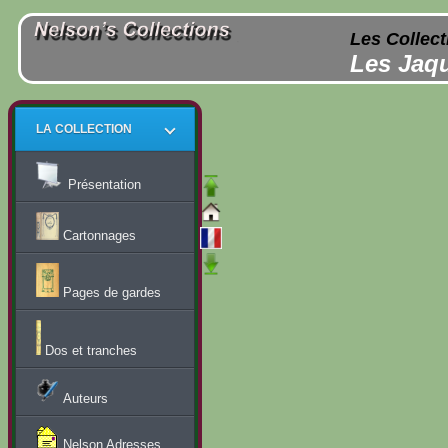
Les Collect
Les Jaqu
LA COLLECTION
Présentation
Cartonnages
Pages de gardes
Dos et tranches
Auteurs
Nelson Adresses