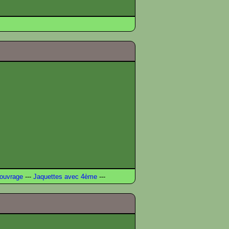
ouvrage
---
Jaquettes avec 4ème
---