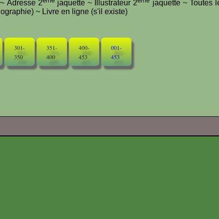
ème
ème
e ~ Adresse 2
jaquette ~ Illustrateur 2
jaquette ~ Toutes l
graphie) ~ Livre en ligne (s'il existe)
301-
351-
400-
001-
350
400
453
453