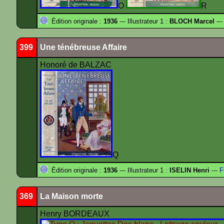
O
R
Édition originale :
1936
--- Illustrateur 1 :
BLOCH Marcel
---
399
Une ténébreuse Affaire
Honoré de BALZAC
Q
Édition originale :
1936
--- Illustrateur 1 :
ISELIN Henri
---
F
369
La Maison morte
Henry BORDEAUX