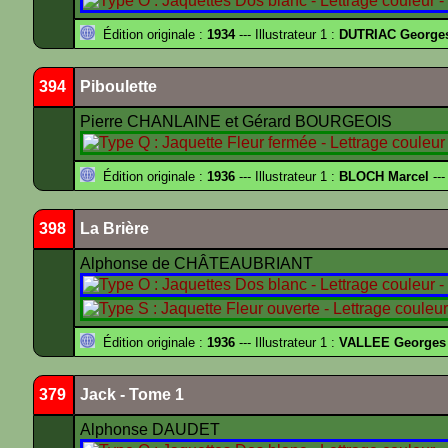
Édition originale :
1934
--- Illustrateur 1 :
DUTRIAC George
394
Piboulette
Pierre CHANLAINE et Gérard BOURGEOIS
Édition originale :
1936
--- Illustrateur 1 :
BLOCH Marcel
---
398
La Brière
Alphonse de CHÂTEAUBRIANT
Édition originale :
1936
--- Illustrateur 1 :
VALLEE Georges
379
Jack - Tome 1
Alphonse DAUDET