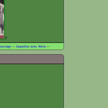
Y
ouvrage
---
Jaquettes avec 4ème
---