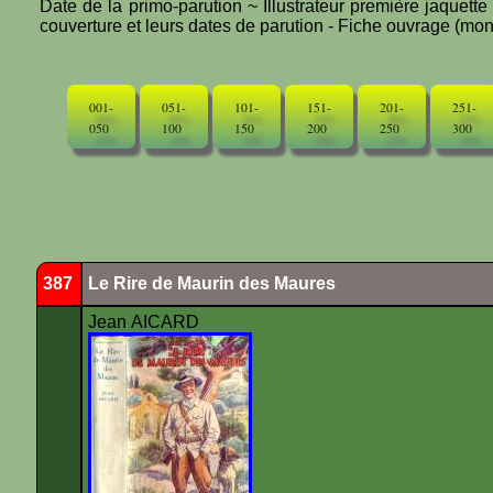
Date de la primo-parution ~ Illustrateur première jaquett
couverture et leurs dates de parution - Fiche ouvrage (mono
001-
051-
101-
151-
201-
251-
050
100
150
200
250
300
387
Le Rire de Maurin des Maures
Jean AICARD