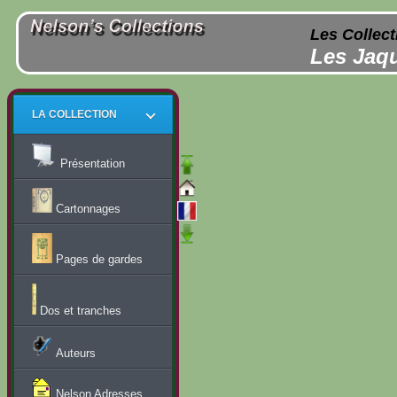
Les Collect
Les Jaqu
LA COLLECTION
Présentation
Cartonnages
Pages de gardes
Dos et tranches
Auteurs
Nelson Adresses