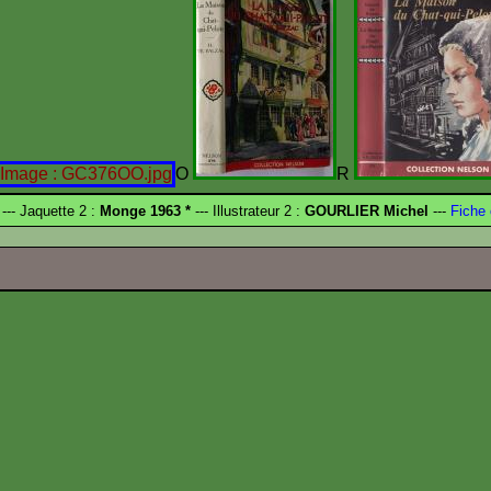
O
R
--- Jaquette 2 :
Monge 1963 *
--- Illustrateur 2 :
GOURLIER Michel
---
Fiche 