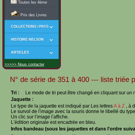
Toutes les 4ème
Prix des Livres
COLLECTIONS / PAYS
HISTOIRE NELSON
ARTICLES
>>>>> Nous contacter
N° de série de 351 à 400 --- liste triée
Tri :
Le mode de tri peut être changé en cliquant sur un n
Jaquette :
Le type de la jaquette est indiqué par Les lettres
A à Z
, à 
Le survol de l'image avec la souris donne le libellé du type
Un clic sur l'image l'affiche.
L'édition originale est encadrée en bleu.
Infos bandeau (sous les jaquettes et dans l'ordre suiva