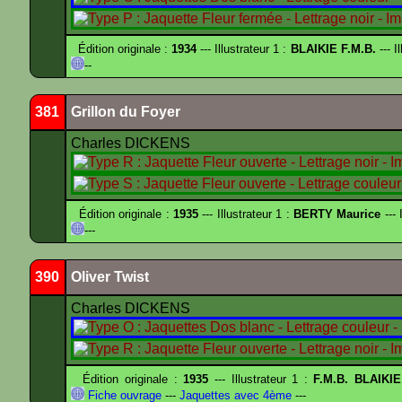
Édition originale :
1934
--- Illustrateur 1 :
BLAIKIE F.M.B.
--- I
--
381
Grillon du Foyer
Charles DICKENS
Édition originale :
1935
--- Illustrateur 1 :
BERTY Maurice
--- 
---
390
Oliver Twist
Charles DICKENS
Édition originale :
1935
--- Illustrateur 1 :
F.M.B. BLAIKI
Fiche ouvrage
---
Jaquettes avec 4ème
---