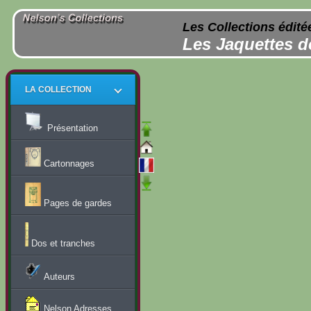
Les Collections édité
Les Jaquettes d
LA COLLECTION
Présentation
Cartonnages
Pages de gardes
Dos et tranches
Auteurs
Nelson Adresses