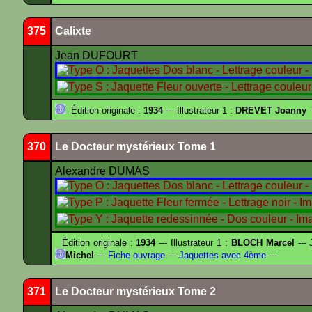
375
Calixte
Jean DUFOURT
Édition originale :
1934
--- Illustrateur 1 :
DREVET Joanny
-
370
Le Docteur mystérieux Tome 1
Alexandre DUMAS
Édition originale :
1934
--- Illustrateur 1 :
BLOCH Marcel
--- 
Michel
---
Fiche ouvrage
---
Jaquettes avec 4ème
---
371
Le Docteur mystérieux Tome 2