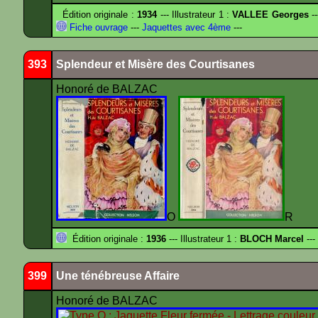
Édition originale :
1934
--- Illustrateur 1 :
VALLEE Georges
--
Fiche ouvrage
---
Jaquettes avec 4ème
---
393
Splendeur et Misère des Courtisanes
Honoré de BALZAC
O
R
Édition originale :
1936
--- Illustrateur 1 :
BLOCH Marcel
---
399
Une ténébreuse Affaire
Honoré de BALZAC