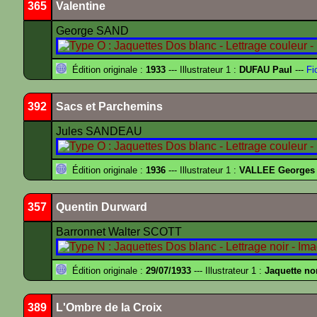
365
Valentine
George SAND
Édition originale :
1933
--- Illustrateur 1 :
DUFAU Paul
---
Fi
392
Sacs et Parchemins
Jules SANDEAU
Édition originale :
1936
--- Illustrateur 1 :
VALLEE Georges
357
Quentin Durward
Barronnet Walter SCOTT
Édition originale :
29/07/1933
--- Illustrateur 1 :
Jaquette no
389
L'Ombre de la Croix