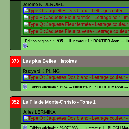
Jerome K. JEROME
Édition originale :
1935
--- Illustrateur 1 :
ROUTIER Jean
--- Il
-
373
Les plus Belles Histoires
Rudyard KIPLING
Édition originale :
1934
--- Illustrateur 1 :
BLOCH Marcel
---
352
Le Fils de Monte-Christo - Tome 1
Jules LERMINA
Édition originale :
29/07/1933
--- Illustrateur 1 :
BLOCH Mar