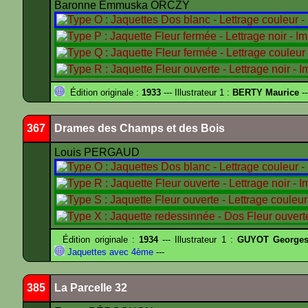
Baronne Emmuska ORCZY
Édition originale :
1933
--- Illustrateur 1 :
BERTY Maurice
--
367
Drames des Champs et des Bois
Louis PERGAUD
Édition originale :
1934
--- Illustrateur 1 :
GUYOT Georges
Jaquettes avec 4ème
---
385
La Parcelle 32