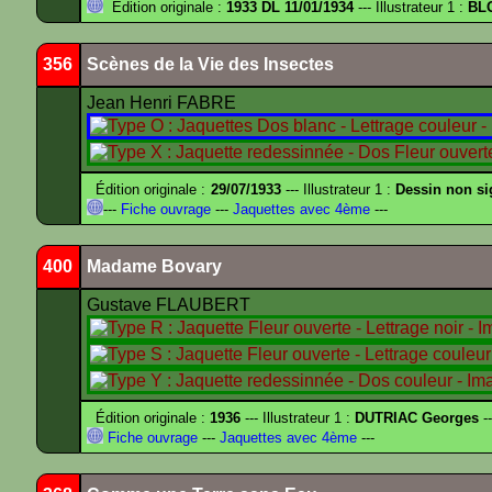
Édition originale :
1933 DL 11/01/1934
--- Illustrateur 1 :
BL
356
Scènes de la Vie des Insectes
Jean Henri FABRE
Édition originale :
29/07/1933
--- Illustrateur 1 :
Dessin non s
---
Fiche ouvrage
---
Jaquettes avec 4ème
---
400
Madame Bovary
Gustave FLAUBERT
Édition originale :
1936
--- Illustrateur 1 :
DUTRIAC Georges
-
Fiche ouvrage
---
Jaquettes avec 4ème
---