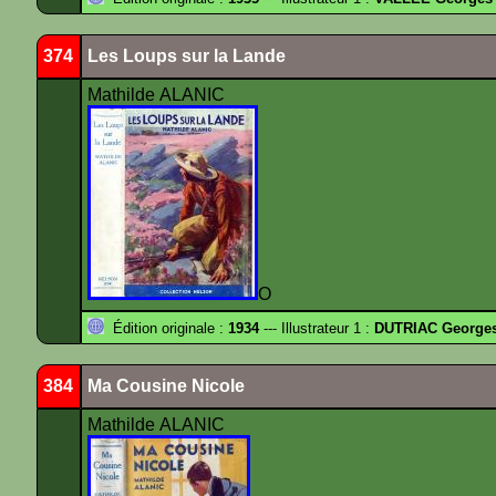
374
Les Loups sur la Lande
Mathilde ALANIC
O
Édition originale :
1934
--- Illustrateur 1 :
DUTRIAC George
384
Ma Cousine Nicole
Mathilde ALANIC