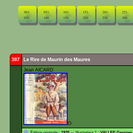
001-
051-
101-
151-
201-
251-
050
100
150
200
250
300
387
Le Rire de Maurin des Maures
Jean AICARD
O
Édition originale :
1935
--- Illustrateur 1 :
VALLEE Georges