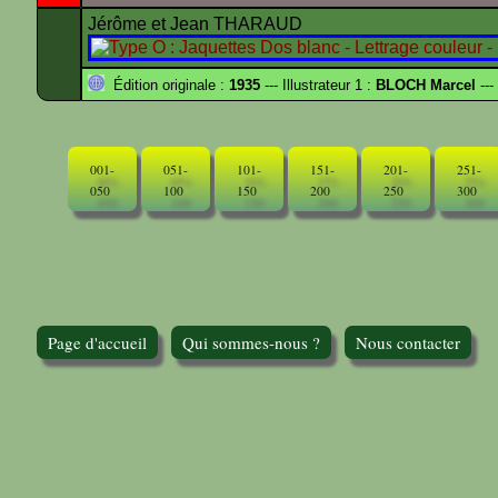
Jérôme et Jean THARAUD
Édition originale :
1935
--- Illustrateur 1 :
BLOCH Marcel
---
001-
051-
101-
151-
201-
251-
050
100
150
200
250
300
Page d'accueil
Qui sommes-nous ?
Nous contacter