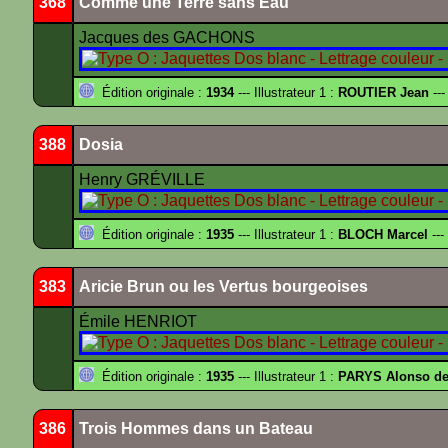
368
Comme une Terre sans Eau
Jacques des GACHONS
Édition originale :
1934
--- Illustrateur 1 :
ROUTIER Jean
---
388
Dosia
Henry GRÉVILLE
Édition originale :
1935
--- Illustrateur 1 :
BLOCH Marcel
---
383
Aricie Brun ou les Vertus bourgeoises
Émile HENRIOT
Édition originale :
1935
--- Illustrateur 1 :
PARYS Alonso d
386
Trois Hommes dans un Bateau