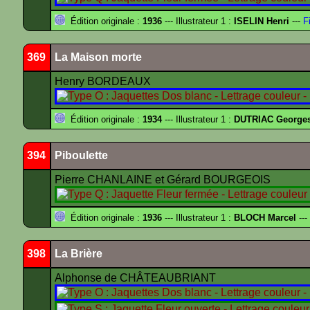
Édition originale :
1936
--- Illustrateur 1 :
ISELIN Henri
---
Fi
369
La Maison morte
Henry BORDEAUX
Édition originale :
1934
--- Illustrateur 1 :
DUTRIAC George
394
Piboulette
Pierre CHANLAINE et Gérard BOURGEOIS
Édition originale :
1936
--- Illustrateur 1 :
BLOCH Marcel
---
398
La Brière
Alphonse de CHÂTEAUBRIANT