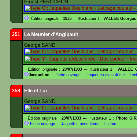
Ernest PÉROCHON
Édition originale :
1935
--- Illustrateur 1 :
VALLEE Georges
351
Le Meunier d'Angibault
George SAND
Édition originale :
29/07/1933
--- Illustrateur 1 :
VALLEE G
Jacqueline
---
Fiche ouvrage
---
Jaquettes avec 4ème
---
Lect
358
Elle et Lui
George SAND
Édition originale :
29/07/1933
--- Illustrateur 1 :
Photo GIR
Fiche ouvrage
---
Jaquettes avec 4ème
---
Lecture
---