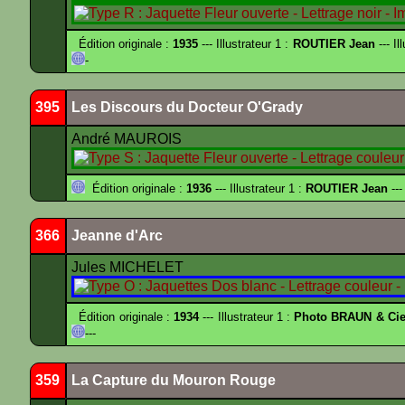
Édition originale :
1935
--- Illustrateur 1 :
ROUTIER Jean
--- Il
-
395
Les Discours du Docteur O'Grady
André MAUROIS
Édition originale :
1936
--- Illustrateur 1 :
ROUTIER Jean
---
366
Jeanne d'Arc
Jules MICHELET
Édition originale :
1934
--- Illustrateur 1 :
Photo BRAUN & Cie
---
359
La Capture du Mouron Rouge