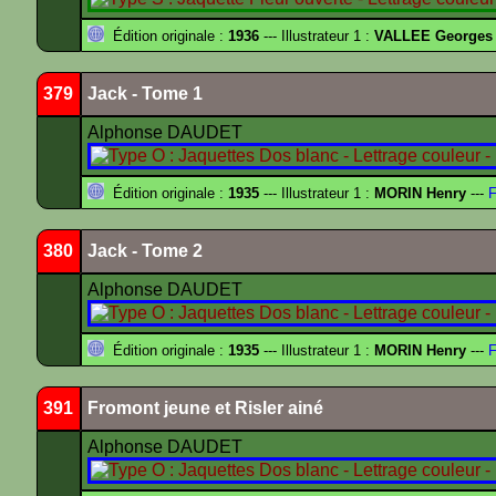
Édition originale :
1936
--- Illustrateur 1 :
VALLEE Georges
379
Jack - Tome 1
Alphonse DAUDET
Édition originale :
1935
--- Illustrateur 1 :
MORIN Henry
---
F
380
Jack - Tome 2
Alphonse DAUDET
Édition originale :
1935
--- Illustrateur 1 :
MORIN Henry
---
F
391
Fromont jeune et Risler ainé
Alphonse DAUDET