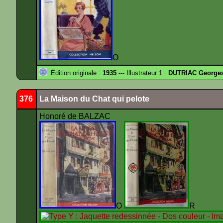
O
Édition originale :
1935
--- Illustrateur 1 :
DUTRIAC George
376
La Maison du Chat qui pelote
Honoré de BALZAC
O
R