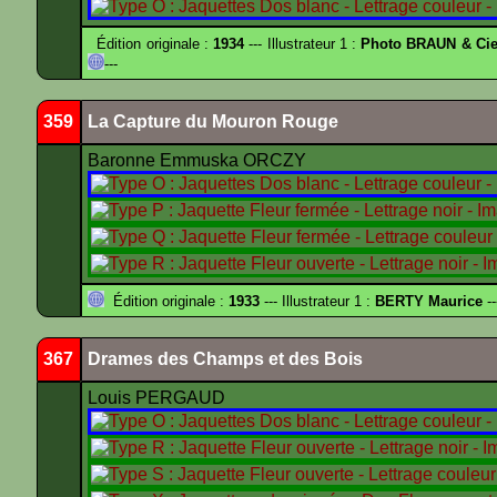
Édition originale :
1934
--- Illustrateur 1 :
Photo BRAUN & Cie
---
359
La Capture du Mouron Rouge
Baronne Emmuska ORCZY
Édition originale :
1933
--- Illustrateur 1 :
BERTY Maurice
--
367
Drames des Champs et des Bois
Louis PERGAUD