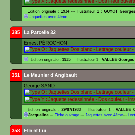
Édition originale :
1934
--- Illustrateur 1 :
GUYOT Georges
Jaquettes avec 4ème
---
385
La Parcelle 32
Ernest PÉROCHON
Édition originale :
1935
--- Illustrateur 1 :
VALLEE Georges
351
Le Meunier d'Angibault
George SAND
Édition originale :
29/07/1933
--- Illustrateur 1 :
VALLEE G
Jacqueline
---
Fiche ouvrage
---
Jaquettes avec 4ème
---
Lect
358
Elle et Lui