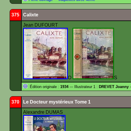
375
Calixte
Jean DUFOURT
O
S
Édition originale :
1934
--- Illustrateur 1 :
DREVET Joanny
-
370
Le Docteur mystérieux Tome 1
Alexandre DUMAS