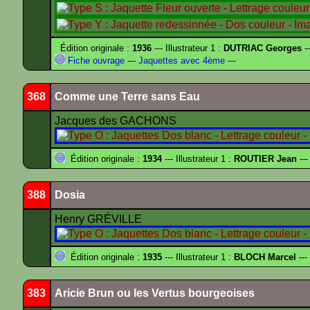
Édition originale :
1936
--- Illustrateur 1 :
DUTRIAC Georges
-
Fiche ouvrage
---
Jaquettes avec 4ème
---
368
Comme une Terre sans Eau
Jacques des GACHONS
Édition originale :
1934
--- Illustrateur 1 :
ROUTIER Jean
---
388
Dosia
Henry GRÉVILLE
Édition originale :
1935
--- Illustrateur 1 :
BLOCH Marcel
---
383
Aricie Brun ou les Vertus bourgeoises