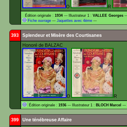
O
R
Édition originale :
1934
--- Illustrateur 1 :
VALLEE Georges
--
Fiche ouvrage
---
Jaquettes avec 4ème
---
393
Splendeur et Misère des Courtisanes
Honoré de BALZAC
O
R
Édition originale :
1936
--- Illustrateur 1 :
BLOCH Marcel
---
399
Une ténébreuse Affaire