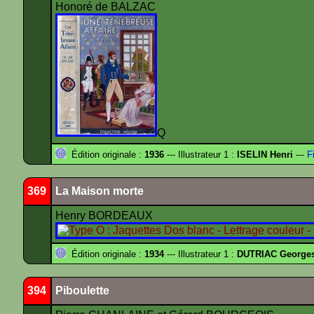
Honoré de BALZAC
Q
Édition originale :
1936
--- Illustrateur 1 :
ISELIN Henri
---
Fi
369
La Maison morte
Henry BORDEAUX
Édition originale :
1934
--- Illustrateur 1 :
DUTRIAC George
394
Piboulette