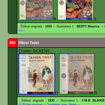
R
S
Édition originale :
1935
--- Illustrateur 1 :
BERTY Maurice
--- 
---
390
Oliver Twist
Charles DICKENS
O
R
Édition originale :
1935
--- Illustrateur 1 :
F.M.B. BLAIKI
Fiche ouvrage
---
Jaquettes avec 4ème
---