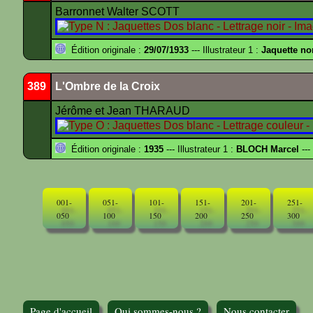
Barronnet Walter SCOTT
Édition originale :
29/07/1933
--- Illustrateur 1 :
Jaquette no
389
L'Ombre de la Croix
Jérôme et Jean THARAUD
Édition originale :
1935
--- Illustrateur 1 :
BLOCH Marcel
---
001-
051-
101-
151-
201-
251-
050
100
150
200
250
300
Page d'accueil
Qui sommes-nous ?
Nous contacter