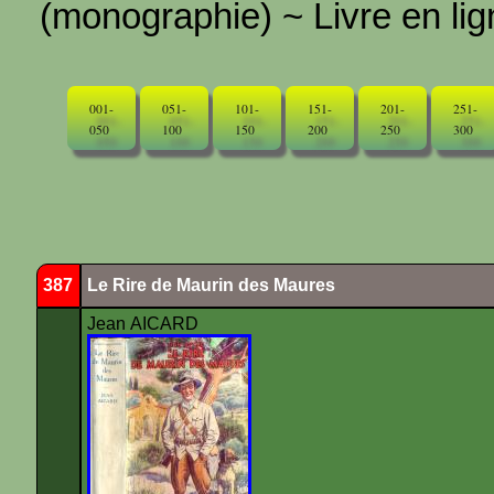
(monographie) ~ Livre en ligne
001-
051-
101-
151-
201-
251-
050
100
150
200
250
300
387
Le Rire de Maurin des Maures
Jean AICARD