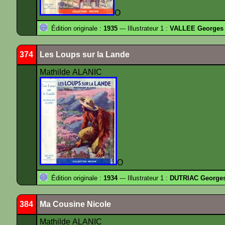
O
Édition originale :
1935
--- Illustrateur 1 :
VALLEE Georges
374
Les Loups sur la Lande
Mathilde ALANIC
O
Édition originale :
1934
--- Illustrateur 1 :
DUTRIAC George
384
Ma Cousine Nicole
Mathilde ALANIC