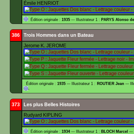
Émile HENRIOT
Édition originale :
1935
--- Illustrateur 1 :
PARYS Alonso d
386
Trois Hommes dans un Bateau
Jerome K. JEROME
Édition originale :
1935
--- Illustrateur 1 :
ROUTIER Jean
--- Il
-
373
Les plus Belles Histoires
Rudyard KIPLING
Édition originale :
1934
--- Illustrateur 1 :
BLOCH Marcel
---