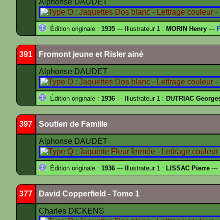
Alphonse DAUDET
Édition originale :
1935
--- Illustrateur 1 :
MORIN Henry
---
F
391
Fromont jeune et Risler ainé
Alphonse DAUDET
Édition originale :
1936
--- Illustrateur 1 :
DUTRIAC George
397
Soutien de Famille
Alphonse DAUDET
Édition originale :
1936
--- Illustrateur 1 :
LISSAC Pierre
---
377
David Copperfield - Tome 1
Charles DICKENS