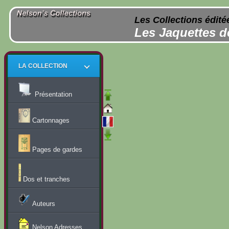
Les Collections édité
Les Jaquettes d
LA COLLECTION
Présentation
Cartonnages
Pages de gardes
Dos et tranches
Auteurs
Nelson Adresses