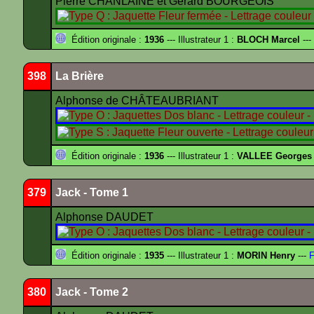
Pierre CHANLAINE et Gérard BOURGEOIS
Édition originale :
1936
--- Illustrateur 1 :
BLOCH Marcel
---
398
La Brière
Alphonse de CHÂTEAUBRIANT
Édition originale :
1936
--- Illustrateur 1 :
VALLEE Georges
379
Jack - Tome 1
Alphonse DAUDET
Édition originale :
1935
--- Illustrateur 1 :
MORIN Henry
---
F
380
Jack - Tome 2