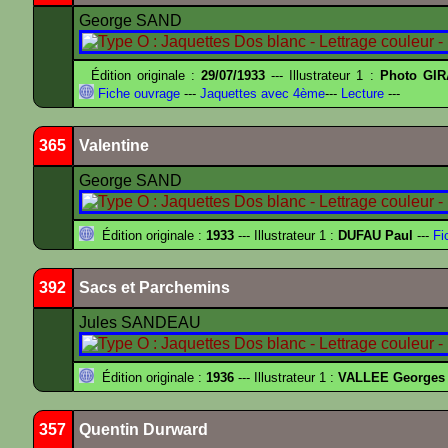
George SAND
Édition originale :
29/07/1933
--- Illustrateur 1 :
Photo GIR
Fiche ouvrage
---
Jaquettes avec 4ème
---
Lecture
---
365
Valentine
George SAND
Édition originale :
1933
--- Illustrateur 1 :
DUFAU Paul
---
Fi
392
Sacs et Parchemins
Jules SANDEAU
Édition originale :
1936
--- Illustrateur 1 :
VALLEE Georges
357
Quentin Durward