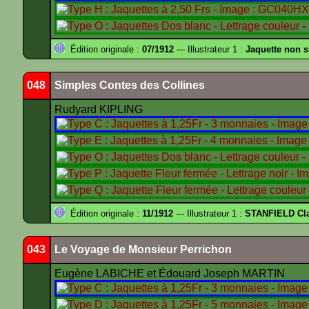
Édition originale :
07/1912
--- Illustrateur 1 :
Jaquette non 
048
Simples Contes des Collines
Rudyard KIPLING
Édition originale :
11/1912
--- Illustrateur 1 :
STANFIELD Cl
043
Le Voyage de Monsieur Perrichon
Eugène LABICHE et Édouard Joseph MARTIN