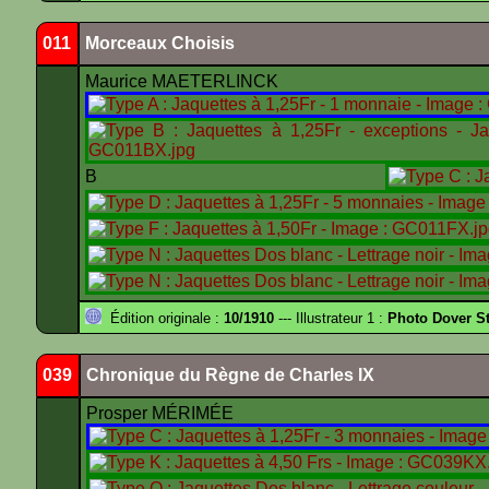
011
Morceaux Choisis
Maurice MAETERLINCK
B
Édition originale :
10/1910
--- Illustrateur 1 :
Photo Dover St
039
Chronique du Règne de Charles IX
Prosper MÉRIMÉE