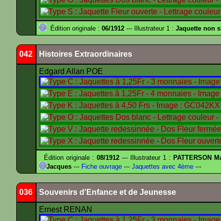
Édition originale :
06/1912
--- Illustrateur 1 :
Jaquette non 
042
Histoires Extraordinaires
Edgard Allan POE
Édition originale :
08/1912
--- Illustrateur 1 :
PATTERSON Ma
Jacques
---
Fiche ouvrage
---
Jaquettes avec 4ème
---
036
Souvenirs d'Enfance et de Jeunesse
Ernest RENAN