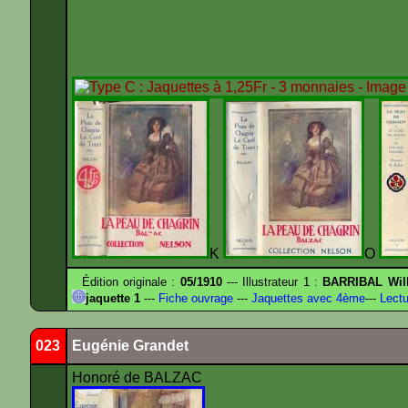
K
O
Édition originale :
05/1910
--- Illustrateur 1 :
BARRIBAL Will
jaquette 1
---
Fiche ouvrage
---
Jaquettes avec 4ème
---
Lectu
023
Eugénie Grandet
Honoré de BALZAC