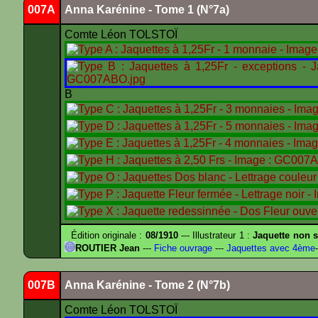
007A
Anna Karénine - Tome 1 (N°7a)
Comte Léon TOLSTOÏ
B
Édition originale :
08/1910
--- Illustrateur 1 :
Jaquette non s
ROUTIER Jean
---
Fiche ouvrage
---
Jaquettes avec 4ème
-
007B
Anna Karénine - Tome 2 (N°7b)
Comte Léon TOLSTOÏ