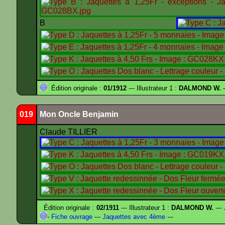
B
Édition originale :
01/1912
--- Illustrateur 1 :
DALMOND W.
-
019
Mon Oncle Benjamin
Claude TILLIER
Édition originale :
02/1911
--- Illustrateur 1 :
DALMOND W.
---
-
Fiche ouvrage
---
Jaquettes avec 4ème
---