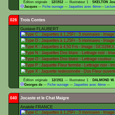
Édition originale :
12/1912
--- Illustrateur 1 :
SKELTON Jose
Jacques
---
Fiche ouvrage
---
Jaquettes avec 4ème
---
Lectur
026
Trois Contes
Gustave FLAUBERT
Édition originale :
12/1911
--- Illustrateur 1 :
DALMOND W.
Georges de
---
Fiche ouvrage
---
Jaquettes avec 4ème
---
040
Jocaste et le Chat Maigre
Anatole FRANCE