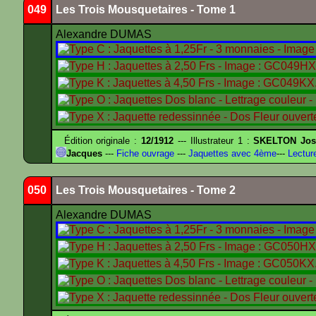
049
Les Trois Mousquetaires - Tome 1
Alexandre DUMAS
Édition originale :
12/1912
--- Illustrateur 1 :
SKELTON Jose
Jacques
---
Fiche ouvrage
---
Jaquettes avec 4ème
---
Lectur
050
Les Trois Mousquetaires - Tome 2
Alexandre DUMAS