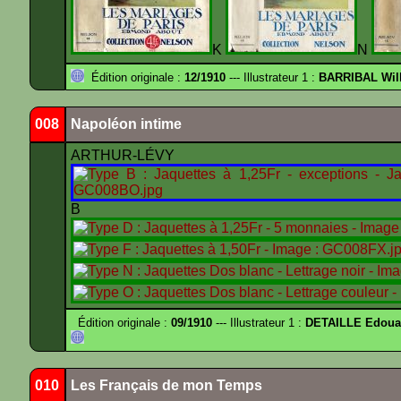
K
N
Édition originale :
12/1910
--- Illustrateur 1 :
BARRIBAL Will
008
Napoléon intime
ARTHUR-LÉVY
B
Édition originale :
09/1910
--- Illustrateur 1 :
DETAILLE Edouar
010
Les Français de mon Temps