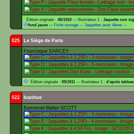
Édition originale :
06/1910
--- Illustrateur 1 :
Jaquette non si
fond jaune
---
Fiche ouvrage
---
Jaquettes avec 4ème
---
025
Le Siège de Paris
Francisque SARCEY
Édition originale :
05/1911
--- Illustrateur 1 :
d`aprés tablea
022
Ivanhoe
Barronnet Walter SCOTT