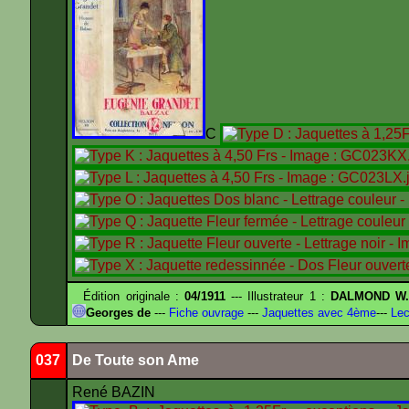
C
Édition originale :
04/1911
--- Illustrateur 1 :
DALMOND W
Georges de
---
Fiche ouvrage
---
Jaquettes avec 4ème
---
Lec
037
De Toute son Ame
René BAZIN