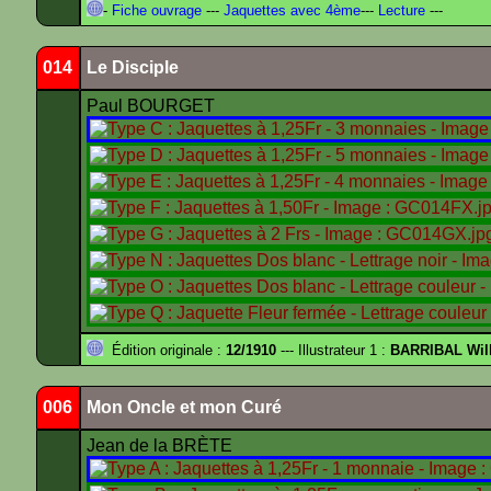
-
Fiche ouvrage
---
Jaquettes avec 4ème
---
Lecture
---
014
Le Disciple
Paul BOURGET
Édition originale :
12/1910
--- Illustrateur 1 :
BARRIBAL Will
006
Mon Oncle et mon Curé
Jean de la BRÈTE