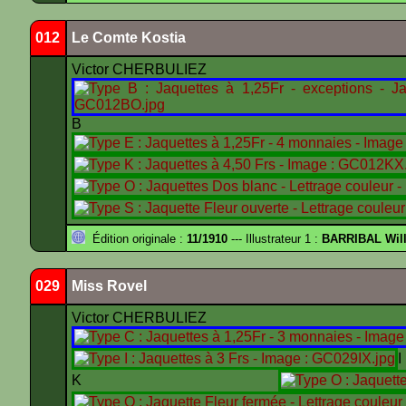
012
Le Comte Kostia
Victor CHERBULIEZ
B
Édition originale :
11/1910
--- Illustrateur 1 :
BARRIBAL Will
029
Miss Rovel
Victor CHERBULIEZ
K