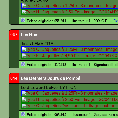
Andrew LANG
Édition originale :
05/1911
--- Illustrateur 1 :
JOY G.F.
---
Fic
047
Les Rois
Jules LEMAITRE
Édition originale :
11/1912
--- Illustrateur 1 :
Signature illisi
044
Les Derniers Jours de Pompéi
Lord Edward Bulwer LYTTON
Édition originale :
09/1912
--- Illustrateur 1 :
Jaquette non 