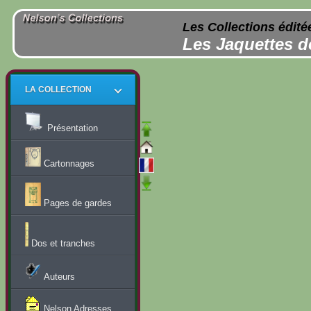
Les Collections édité
Les Jaquettes d
LA COLLECTION
Présentation
Cartonnages
Pages de gardes
Dos et tranches
Auteurs
Nelson Adresses