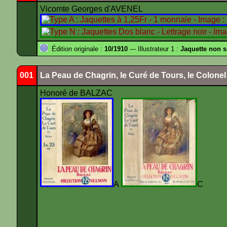
Vicomte Georges d'AVENEL
Édition originale :
10/1910
--- Illustrateur 1 :
Jaquette non 
001
La Peau de Chagrin, le Curé de Tours, le Colone
Honoré de BALZAC
A
C