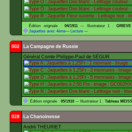
Édition originale :
04/1911
--- Illustrateur 1 :
GRIEVE
Jaquettes avec 4ème
---
Lecture
---
002
La Campagne de Russie
Général Comte Philippe-Paul de SÉGUR
Édition originale :
05/1910
--- Illustrateur 1 :
Tableau MEIS
028
La Chanoinesse
André THEURIET