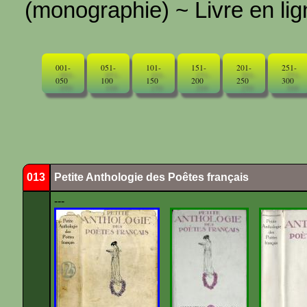
(monographie) ~ Livre en ligne
001-
051-
101-
151-
201-
251-
050
100
150
200
250
300
013
Petite Anthologie des Poêtes français
---