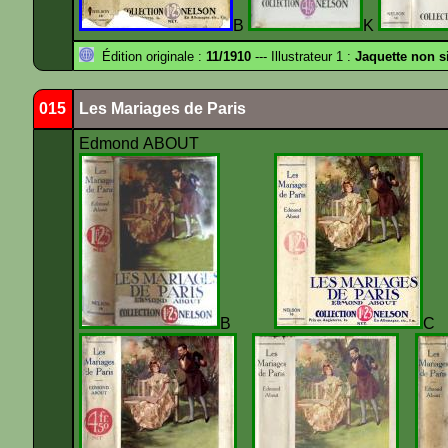
B
K
Édition originale :
11/1910
--- Illustrateur 1 :
Jaquette non s
015
Les Mariages de Paris
Edmond ABOUT
B